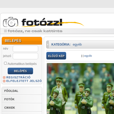
BELÉPÉS
egyéb
KATEGÓRIA:
név
jelszó
|
|
egyéb
ELŐZŐ KÉP
Automatikus belépés
REGISZTRÁCIÓ
ELFELEJTETT JELSZÓ
FŐOLDAL
FOTÓK
CIKKEK