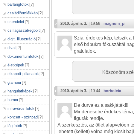
barlangfotók
[
?
]
családi/emlékkép
[
?
]
csendélet
[
?
]
2010. április 3.
| 19:59 |
magnum_pi
csillagászat/égbolt
[
?
]
Szia, érdekes kép, tetszik a
digit. illusztráció
[
?
]
első bábukra fókuszáltál na
divat
[
?
]
gratulálok.
dokumentumfotók
[
?
]
életképek
[
?
]
Köszönöm szépe
elkapott pillanatok
[
?
]
glamour
[
?
]
2010. április 3.
| 19:44 |
borboleta
hangulatképek
[
?
]
humor
[
?
]
De durva ez a sakkjáték!!!
infravörös fotók
[
?
]
Mindenesetre érdekes téma, a 
koncert - színpad
[
?
]
figurák rendje.
A szerkesztés, az ötlet alapvetően tet
légifotók
[
?
]
lehetett (kellett) volna még kicsit ba