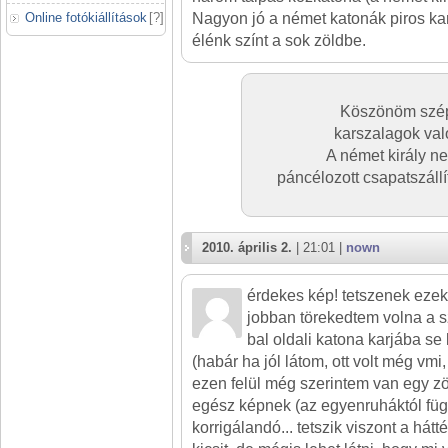
Nagyon jó a német katonák piros kar
Online fotókiállítások
[
?
]
élénk színt a sok zöldbe.
Köszönöm szépe
karszalagok val
A német király n
páncélozott csapatszáll
2010. április 2.
| 21:01 |
nown
érdekes kép! tetszenek eze
jobban törekedtem volna a s
bal oldali katona karjába s
(habár ha jól látom, ott volt még vmi, 
ezen felül még szerintem van egy zö
egész képnek (az egyenruháktól függ
korrigálandó... tetszik viszont a hátt