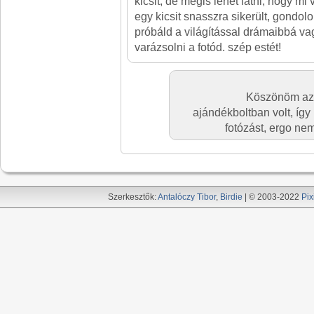
kicsit, de mégis lehet látni, hogy mi 
egy kicsit snasszra sikerült, gondol
próbáld a világítással drámaibbá v
varázsolni a fotód. szép estét!
Köszönöm az é
ajándékboltban volt, így
fotózást, ergo nem
Szerkesztők:
Antalóczy Tibor
,
Birdie
| © 2003-2022
Pix