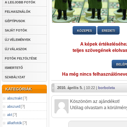
A LEGJOBB FOTÓK
FELHASZNÁLÓK
GÉPTÍPUSOK
SAJÁT FOTÓK
KÖZEPES
EREDETI
ÚJ VÉLEMÉNYEK
A képek értékeléséhez
ÚJ VÁLASZOK
teljes szövegének elolvas
FOTÓK FELTÖLTÉSE
BELÉP
ISMERTETŐ
Ha még nincs felhasználónev
SZABÁLYZAT
2010. április 5.
| 10:22 |
borboleta
KATEGÓRIÁK
absztrakt
[
?
]
Köszönöm az ajándékot!
abszurd
[
?
]
Utólag olvastam a körülmény
akt
[
?
]
állatfotók
[
?
]