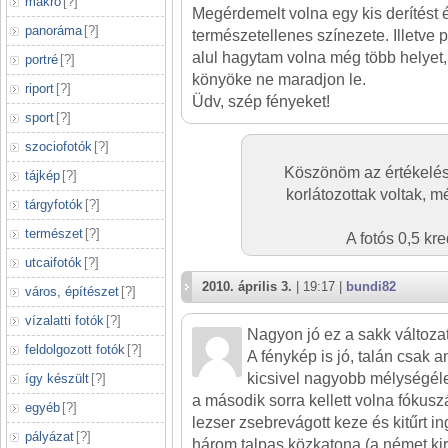
makró
[
?
]
Megérdemelt volna egy kis derítést 
panoráma
[
?
]
természetellenes színezete. Illetve p
alul hagytam volna még több helyet, 
portré
[
?
]
könyöke ne maradjon le.
riport
[
?
]
Üdv, szép fényeket!
sport
[
?
]
szociofotók
[
?
]
Köszönöm az értékelés
tájkép
[
?
]
korlátozottak voltak, m
tárgyfotók
[
?
]
természet
[
?
]
A fotós 0,5 kr
utcaifotók
[
?
]
2010. április 3.
| 19:17 |
bundi82
város, építészet
[
?
]
vízalatti fotók
[
?
]
Nagyon jó ez a sakk változat
feldolgozott fotók
[
?
]
A fénykép is jó, talán csak 
kicsivel nagyobb mélységéle
így készült
[
?
]
a második sorra kellett volna fókuszá
egyéb
[
?
]
lezser zsebrevágott keze és kitűrt i
pályázat
[
?
]
három talpas közkatona (a német ki