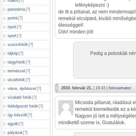
makró
[
?
]
lefényképezni :)
panoráma
[
?
]
de itt a pillanat, az nem mindennapi!
portré
[
?
]
remekül elcsípted, kiváló minőségbe
élességgel!
riport
[
?
]
Üdv! minden jót!
sport
[
?
]
szociofotók
[
?
]
Pedig a poloskák né
tájkép
[
?
]
tárgyfotók
[
?
]
természet
[
?
]
utcaifotók
[
?
]
2010. február 21.
| 19:43 |
fotosamator
város, építészet
[
?
]
vízalatti fotók
[
?
]
Micsoda pillanat, ráadásul e
feldolgozott fotók
[
?
]
remekül kiemelkedik ez a két
így készült
[
?
]
Nagyon jó lett a mélységéles
mindkettő szeme is. Gratulálok.
egyéb
[
?
]
pályázat
[
?
]