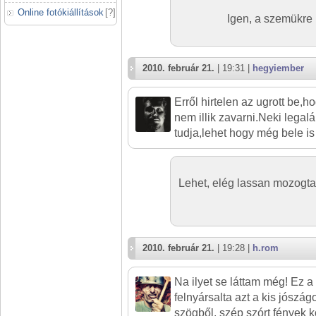
Online fotókiállítások
[
?
]
Igen, a szemükre 
2010. február 21.
| 19:31 |
hegyiember
Erről hirtelen az ugrott be,h
nem illik zavarni.Neki legal
tudja,lehet hogy még bele is 
Lehet, elég lassan mozogtak,
2010. február 21.
| 19:28 |
h.rom
Na ilyet se láttam még! Ez a 
felnyársalta azt a kis jószágo
szögből, szép szórt fények k