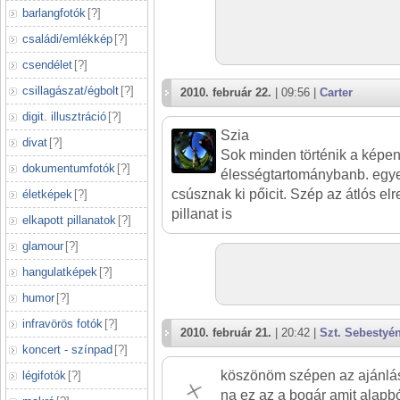
barlangfotók
[
?
]
családi/emlékkép
[
?
]
csendélet
[
?
]
csillagászat/égbolt
[
?
]
2010. február 22.
| 09:56 |
Carter
digit. illusztráció
[
?
]
Szia
divat
[
?
]
Sok minden történik a képe
dokumentumfotók
[
?
]
élességtartománybanb. egye
csúsznak ki pőicit. Szép az átlós el
életképek
[
?
]
pillanat is
elkapott pillanatok
[
?
]
glamour
[
?
]
hangulatképek
[
?
]
humor
[
?
]
infravörös fotók
[
?
]
2010. február 21.
| 20:42 |
Szt. Sebestyé
koncert - színpad
[
?
]
köszönöm szépen az ajánlás
légifotók
[
?
]
na ez az a bogár amit alap