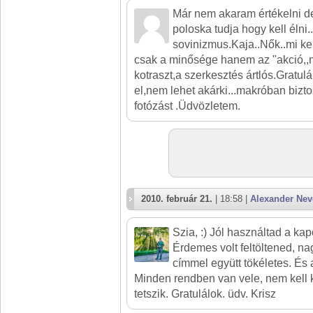
Már nem akaram értékelni de
poloska tudja hogy kell élni..
sovinizmus.Kaja..Nők..mi ke
csak a minősége hanem az "akció,,mi
kotraszt,a szerkesztés ártlós.Gratulá
el,nem lehet akárki...makróban bizto
fotózást .Üdvözletem.
2010. február 21.
| 18:58 |
Alexander Ne
Szia, :) Jól használtad a kapo
Érdemes volt feltöltened, nag
címmel együtt tökéletes. És 
Minden rendben van vele, nem kell 
tetszik. Gratulálok. üdv. Krisz