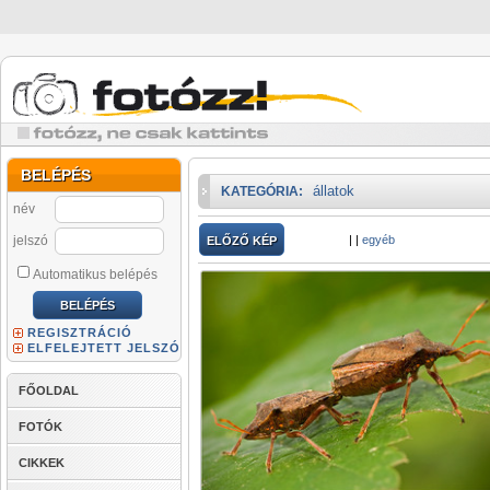
BELÉPÉS
állatok
KATEGÓRIA:
név
jelszó
|
|
egyéb
ELŐZŐ KÉP
Automatikus belépés
REGISZTRÁCIÓ
ELFELEJTETT JELSZÓ
FŐOLDAL
FOTÓK
CIKKEK