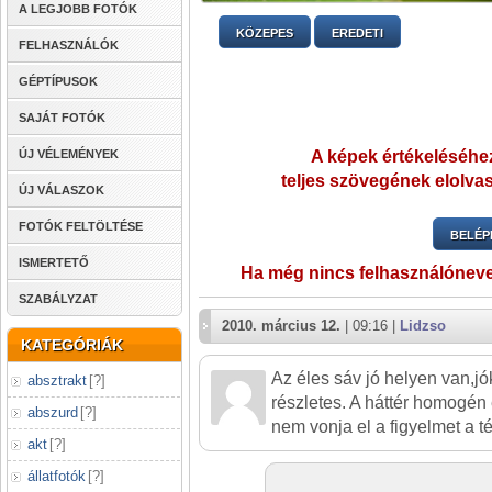
A LEGJOBB FOTÓK
KÖZEPES
EREDETI
FELHASZNÁLÓK
GÉPTÍPUSOK
SAJÁT FOTÓK
ÚJ VÉLEMÉNYEK
A képek értékeléséhez
teljes szövegének elolvas
ÚJ VÁLASZOK
FOTÓK FELTÖLTÉSE
BELÉP
ISMERTETŐ
Ha még nincs felhasználónev
SZABÁLYZAT
2010. március 12.
| 09:16 |
Lidzso
KATEGÓRIÁK
Az éles sáv jó helyen van,jó
absztrakt
[
?
]
részletes. A háttér homogé
abszurd
[
?
]
nem vonja el a figyelmet a t
akt
[
?
]
állatfotók
[
?
]