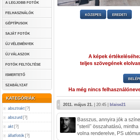
A LEGJOBB FOTÓK
FELHASZNÁLÓK
KÖZEPES
EREDETI
GÉPTÍPUSOK
SAJÁT FOTÓK
ÚJ VÉLEMÉNYEK
ÚJ VÁLASZOK
A képek értékeléséhez
teljes szövegének elolvas
FOTÓK FELTÖLTÉSE
ISMERTETŐ
BELÉP
SZABÁLYZAT
Ha még nincs felhasználónev
KATEGÓRIÁK
2011. május 21.
| 20:45 |
blaise21
absztrakt
[
?
]
abszurd
[
?
]
Basszus, annyira jók a színe
"steril" összahatású, mintha
akt
[
?
]
volna renderelve, PS utómu
állatfotók
[
?
]