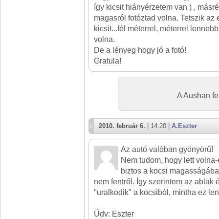
így kicsit hiányérzetem van ) , másré
magasról fotóztad volna. Tetszik az e
kicsit...fél méterrel, méterrel lenne
volna.
De a lényeg hogy jó a fotó!
Gratula!
A Aushan fel
2010. február 6.
| 14:20 |
A.Eszter
Az autó valóban gyönyörű!
Nem tudom, hogy lett volna-
biztos a kocsi magasságában
nem fentről. Így szerintem az ablak 
"uralkodik" a kocsiból, mintha ez le
Üdv: Eszter