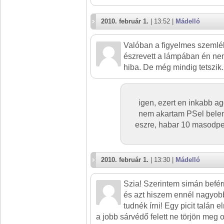
2010. február 1.
| 13:52 |
Mádelló
Valóban a figyelmes szemlé
észrevett a lámpában én nem
hiba. De még mindig tetszik.
igen, ezert en inkabb a
nem akartam PSel beleny
eszre, habar 10 masodpe
2010. február 1.
| 13:30 |
Mádelló
Szia! Szerintem simán befé
és azt hiszem ennél nagyobb
tudnék írni! Egy picit talán
a jobb sárvédő felett ne törjön meg o