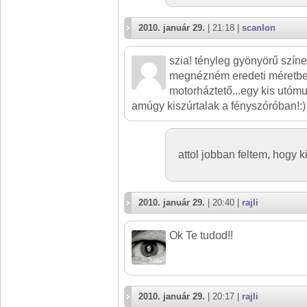
2010. január 29.
| 21:18 |
scanlon
szia! tényleg gyönyörű szín
megnézném eredeti méretben
motorháztető...egy kis utómu
amúgy kiszúrtalak a fényszóróban!:)
attol jobban feltem, hogy 
2010. január 29.
| 20:40 |
rajli
Ok Te tudod!!
2010. január 29.
| 20:17 |
rajli