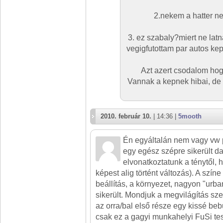
2.nekem a hatter n
3. ez szabaly?miert ne lat
vegigfutottam par autos ke
Azt azert csodalom hogy
Vannak a kepnek hibai, de a
2010. február 10.
| 14:36 |
5mooth
Én egyáltalán nem vagy vw pá
egy egész szépre sikerült da
elvonatkoztatunk a ténytől,
képest alig történt változás). A színe
beállítás, a környezet, nagyon "urban
sikerült. Mondjuk a megvilágítás sze
az orra/bal első része egy kissé beb
csak ez a gagyi munkahelyi FuSi te