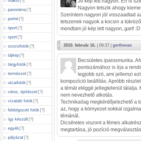
makró
[
?
]
Jó kép lett nagyon. Én is sz
Nagyon tetszik ahogy kiemelt
panoráma
[
?
]
Szerintem nagyon jól visszaadtad az 
portré
[
?
]
tetszenek nagyok a kocsin a tükröz
riport
[
?
]
mondtam jó kép lett nagyon, gart! :D
sport
[
?
]
2010. február 16.
| 09:37 |
gerthevan
szociofotók
[
?
]
tájkép
[
?
]
Becsületes iparosmunka. Ah
tárgyfotók
[
?
]
pontszámához is írja a rends
természet
[
?
]
legjobb szó, ami jellemzi ez
kompozíció beállítás. Apróbb részlete
utcaifotók
[
?
]
a témát eléggé jellegtelenül tálalja.
város, építészet
[
?
]
nem nevezhető alkotás.
vízalatti fotók
[
?
]
Technikailag megkérdőjelezhető a túl
az, hogy a környezet sokkal izgalma
feldolgozott fotók
[
?
]
témánál.
így készült
[
?
]
Dicséretes viszont a fémes alkatré
egyéb
[
?
]
megtartása, jó pozíció megválasztás
pályázat
[
?
]