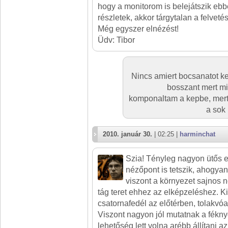
hogy a monitorom is belejátszik eb
részletek, akkor tárgytalan a felveté
Még egyszer elnézést!
Üdv: Tibor
Nincs amiert bocsanatot ker
bosszant mert mi
komponaltam a kepbe, mert u
a sok 
2010. január 30.
| 02:25 |
harminchat
Szia! Tényleg nagyon ütős e
nézőpont is tetszik, ahogyan 
viszont a környezet sajnos n
tág teret ehhez az elképzeléshez. Ki
csatornafedél az előtérben, tolakvóa
Viszont nagyon jól mutatnak a fékn
lehetőség lett volna arébb állítani a