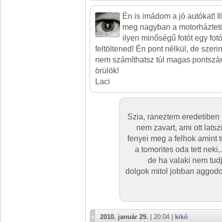
Én is imádom a jó autókat! 
meg nagyban a motorháztetőt
ilyen minőségű fotót egy fotó
feltöltened! Én pont nélkül, de sze
nem számíthatsz túl magas pontszá
örülök!
Laci
Szia, raneztem eredetiben 
nem zavart, ami ott lats
fenyei meg a felhok amint 
a tomorites oda tett neki
de ha valaki nem tud
dolgok mitol jobban aggodo
2010. január 29.
| 20:04 |
kikó