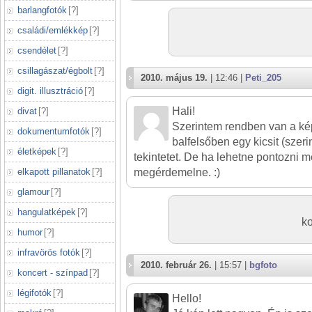
barlangfotók
[
?
]
családi/emlékkép
[
?
]
csendélet
[
?
]
csillagászat/égbolt
[
?
]
2010. május 19.
| 12:46 |
Peti_205
digit. illusztráció
[
?
]
Hali!
divat
[
?
]
Szerintem rendben van a kép
dokumentumfotók
[
?
]
balfelsőben egy kicsit (szeri
életképek
[
?
]
tekintetet. De ha lehetne pontozni m
elkapott pillanatok
[
?
]
megérdemelne. :)
glamour
[
?
]
hangulatképek
[
?
]
k
humor
[
?
]
infravörös fotók
[
?
]
2010. február 26.
| 15:57 |
bgfoto
koncert - színpad
[
?
]
légifotók
[
?
]
Hello!