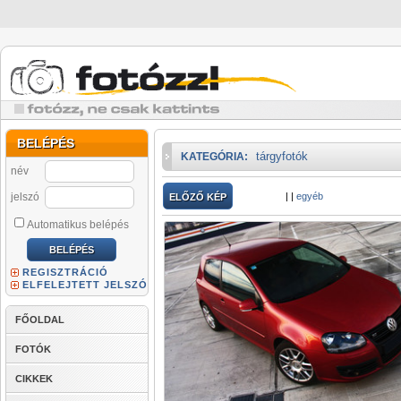
BELÉPÉS
tárgyfotók
KATEGÓRIA:
név
jelszó
|
|
egyéb
ELŐZŐ KÉP
Automatikus belépés
REGISZTRÁCIÓ
ELFELEJTETT JELSZÓ
FŐOLDAL
FOTÓK
CIKKEK