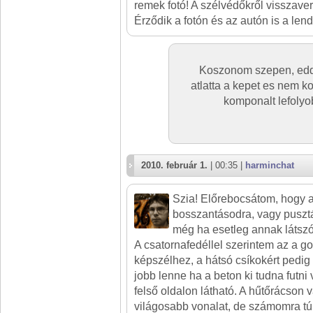
remek fotó! A szélvédőkről visszaver
Érződik a fotón és az autón is a lend
Koszonom szepen, eddig
atlatta a kepet es nem ko
komponalt lefolyo
2010. február 1.
| 00:35 |
harminchat
Szia! Előrebocsátom, hogy 
bosszantásodra, vagy puszt
még ha esetleg annak látszód
A csatornafedéllel szerintem az a go
képszélhez, a hátsó csíkokért pedig 
jobb lenne ha a beton ki tudna futni
felső oldalon látható. A hűtőrácson
világosabb vonalat, de számomra túl 