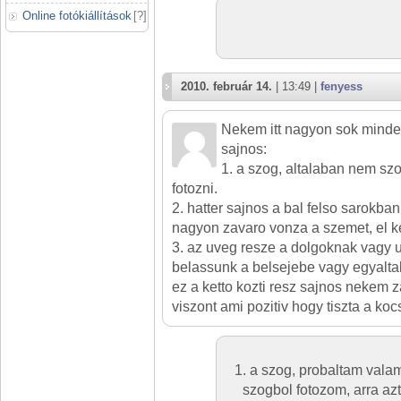
Online fotókiállítások
[
?
]
2010. február 14.
| 13:49 |
fenyess
Nekem itt nagyon sok mind
sajnos:
1. a szog, altalaban nem szo
fotozni.
2. hatter sajnos a bal felso sarokba
nagyon zavaro vonza a szemet, el ke
3. az uveg resze a dolgoknak vagy 
belassunk a belsejebe vagy egyaltal
ez a ketto kozti resz sajnos nekem z
viszont ami pozitiv hogy tiszta a koc
1. a szog, probaltam valam
szogbol fotozom, arra azt 