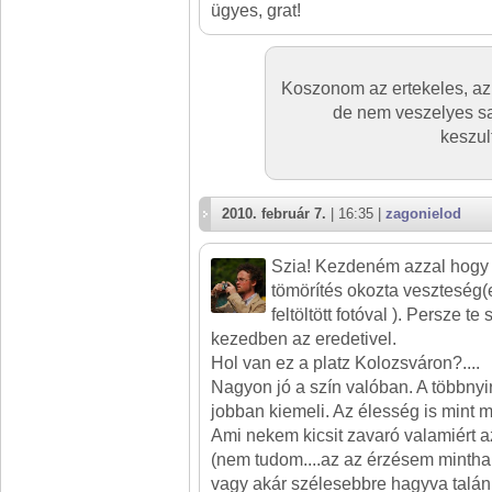
ügyes, grat!
Koszonom az ertekeles, az o
de nem veszelyes s
keszul
2010. február 7.
| 16:35 |
zagonielod
Szia! Kezdeném azzal hogy 
tömörítés okozta veszteség
feltöltött fotóval ). Persze te
kezedben az eredetivel.
Hol van ez a platz Kolozsváron?....
Nagyon jó a szín valóban. A többnyi
jobban kiemeli. Az élesség is mint 
Ami nekem kicsit zavaró valamiért a
(nem tudom....az az érzésem mintha 
vagy akár szélesebbre hagyva talán 