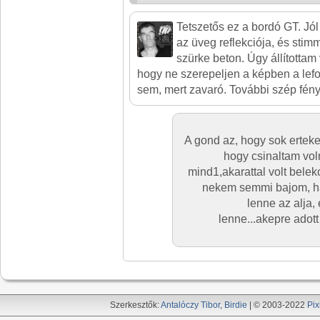
Tetszetős ez a bordó GT. Jól
az üveg reflekciója, és stimm
szürke beton. Úgy állítottam
hogy ne szerepeljen a képben a lefol
sem, mert zavaró. További szép fény
A gond az, hogy sok erteke
hogy csinaltam vol
mind1,akarattal volt belek
nekem semmi bajom, ha
lenne az alja,
lenne...akepre adott
Szerkesztők:
Antalóczy Tibor
,
Birdie
| © 2003-2022
Pix