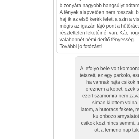
bizonyára nagyobb hangsúlyt adtam
A fények alapvetően nem rosszak, b
hajlík az első kerék felett a szín a 
mégis az igazán fájó pont a hűtőrács
részlettelen feketéinél van. Kár, hog
valahonnét némi derítő fényesség.
További jó fotózást!
A lefolyo bele volt kompo
tetszett, ez egy parkolo, e
ha vannak rajta csikok 
ereznem a kepet, ezek s
ezert szamomra nem zava
siman kilottem volna
latom, a hutoracs fekete, r
kulonbozo arnyalatot
csikok kozt nincs semmi...
ott a lemeno nap tu