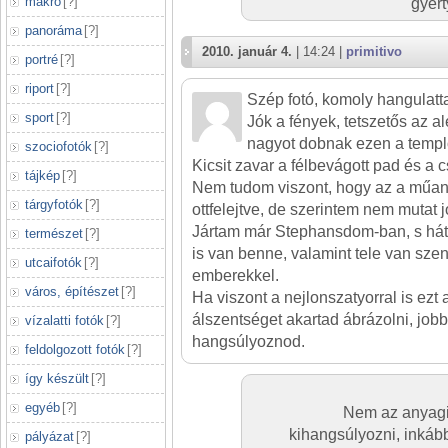
makró
[
?
]
gyert
panoráma
[
?
]
2010. január 4.
| 14:24 |
primitivo
portré
[
?
]
riport
[
?
]
Szép fotó, komoly hangulatta
sport
[
?
]
Jók a fények, tetszetős az al
nagyot dobnak ezen a temp
szociofotók
[
?
]
Kicsit zavar a félbevágott pad és a 
tájkép
[
?
]
Nem tudom viszont, hogy az a műan
tárgyfotók
[
?
]
ottfelejtve, de szerintem nem mutat j
Jártam már Stephansdom-ban, s hát el
természet
[
?
]
is van benne, valamint tele van szen
utcaifotók
[
?
]
emberekkel.
város, építészet
[
?
]
Ha viszont a nejlonszatyorral is ezt
álszentséget akartad ábrázolni, jobb
vízalatti fotók
[
?
]
hangsúlyoznod.
feldolgozott fotók
[
?
]
így készült
[
?
]
egyéb
[
?
]
Nem az anyagi
kihangsúlyozni, inkáb
pályázat
[
?
]