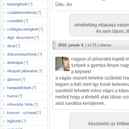
barlangfotók
[
?
]
Üdv.: én
családi/emlékkép
[
?
]
csendélet
[
?
]
elméletileg eltakarja valami
csillagászat/égbolt
[
?
]
én sem látom, i
digit. illusztráció
[
?
]
2010. január 4.
| 14:25 |
slacus
divat
[
?
]
dokumentumfotók
[
?
]
nagyon jó pillanatot kaptál e
életképek
[
?
]
szépek a gyertya fényei nag
elkapott pillanatok
[
?
]
a képnek!
a vágás viszont lehetne szűkebb h
glamour
[
?
]
legyen a fotó mert így kissé belevesz
hangulatképek
[
?
]
sarokból lehetett volna vágni a kép
humor
[
?
]
mellett hogy a térdelő alak lában szi
alsó sarokba kerüljenek.
infravörös fotók
[
?
]
koncert - színpad
[
?
]
légifotók
[
?
]
köszönöm az értékel