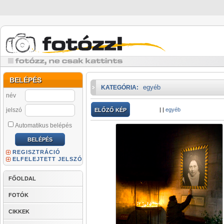
BELÉPÉS
egyéb
KATEGÓRIA:
név
jelszó
|
|
egyéb
ELŐZŐ KÉP
Automatikus belépés
REGISZTRÁCIÓ
ELFELEJTETT JELSZÓ
FŐOLDAL
FOTÓK
CIKKEK