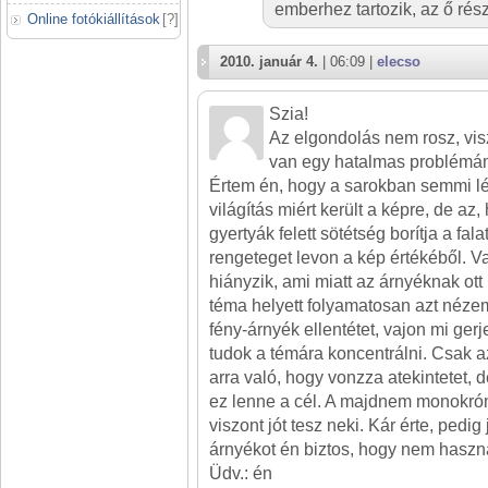
emberhez tartozik, az ő rés
Online fotókiállítások
[
?
]
2010. január 4.
| 06:09 |
elecso
Szia!
Az elgondolás nem rosz, visz
van egy hatalmas problémám
Értem én, hogy a sarokban semmi l
világítás miért került a képre, de az
gyertyák felett sötétség borítja a fal
rengeteget levon a kép értékéből. 
hiányzik, ami miatt az árnyéknak ott 
téma helyett folyamatosan azt néze
fény-árnyék ellentétet, vajon mi gerj
tudok a témára koncentrálni. Csak az
arra való, hogy vonzza atekintetet, 
ez lenne a cél. A majdnem monokró
viszont jót tesz neki. Kár érte, pedig
árnyékot én biztos, hogy nem hasz
Üdv.: én