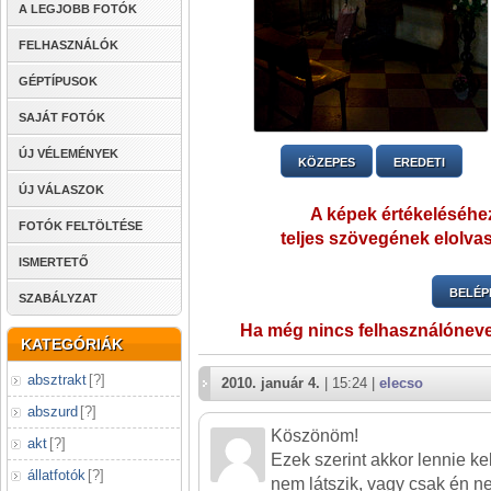
A LEGJOBB FOTÓK
FELHASZNÁLÓK
GÉPTÍPUSOK
SAJÁT FOTÓK
ÚJ VÉLEMÉNYEK
KÖZEPES
EREDETI
ÚJ VÁLASZOK
A képek értékeléséhez
FOTÓK FELTÖLTÉSE
teljes szövegének elolvas
ISMERTETŐ
BELÉP
SZABÁLYZAT
Ha még nincs felhasználónev
KATEGÓRIÁK
absztrakt
[
?
]
2010. január 4.
| 15:24 |
elecso
abszurd
[
?
]
Köszönöm!
akt
[
?
]
Ezek szerint akkor lennie kel
állatfotók
[
?
]
nem látszik, vagy csak én n