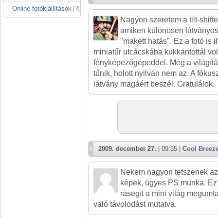
Online fotókiállítások
[
?
]
Nagyon szeretem a tilt-shifte
amiken különösen látványos
"makett hatás". Ez a fotó is 
miniatűr utcácskába kukkantottál vo
fényképezőgépeddel. Még a világít
tűnik, holott nyilván nem az. A fókus
látvány magáért beszél. Gratulálok.
2009. december 27.
| 09:35 |
Cool Breez
Nekem nagyon tetszenek az il
képek, ügyes PS munka. Ez 
rásegít a mini világ megumta
való távolodást mutatva.