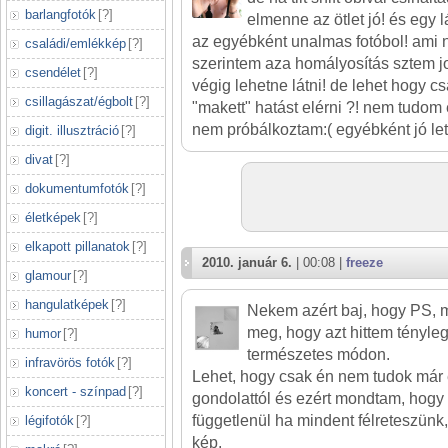
barlangfotók
[
?
]
elmenne az ötlet jó! és egy l
az egyébként unalmas fotóbol! ami 
családi/emlékkép
[
?
]
szerintem aza homályosítás sztem j
csendélet
[
?
]
végig lehetne látni! de lehet hogy cs
csillagászat/égbolt
[
?
]
"makett" hatást elérni ?! nem tudom
nem próbálkoztam:( egyébként jó lett
digit. illusztráció
[
?
]
divat
[
?
]
dokumentumfotók
[
?
]
életképek
[
?
]
elkapott pillanatok
[
?
]
2010. január 6.
| 00:08 |
freeze
glamour
[
?
]
hangulatképek
[
?
]
Nekem azért baj, hogy PS, me
meg, hogy azt hittem tényleg 
humor
[
?
]
természetes módon.
infravörös fotók
[
?
]
Lehet, hogy csak én nem tudok már 
koncert - színpad
[
?
]
gondolattól és ezért mondtam, hogy 
függetlenül ha mindent félreteszünk, 
légifotók
[
?
]
kép.