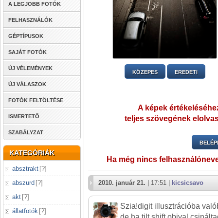
A LEGJOBB FOTÓK
FELHASZNÁLÓK
GÉPTÍPUSOK
SAJÁT FOTÓK
ÚJ VÉLEMÉNYEK
KÖZEPES
EREDETI
ÚJ VÁLASZOK
FOTÓK FELTÖLTÉSE
A képek értékeléséhez
ISMERTETŐ
teljes szövegének elolvas
SZABÁLYZAT
BELÉP
KATEGÓRIÁK
Ha még nincs felhasználónev
absztrakt
[
?
]
abszurd
[
?
]
2010. január 21.
| 17:51 |
kicsicsavo
akt
[
?
]
Szia!digit illusztrációba va
állatfotók
[
?
]
de ha tilt shift obival csinál