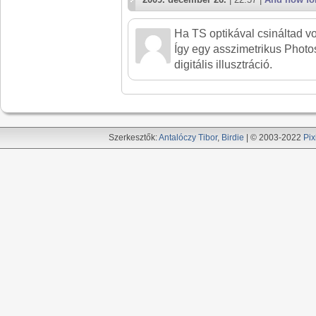
completely different
Ha TS optikával csináltad v
Így egy asszimetrikus Phot
digitális illusztráció.
Szerkesztők:
Antalóczy Tibor
,
Birdie
| © 2003-2022
Pix