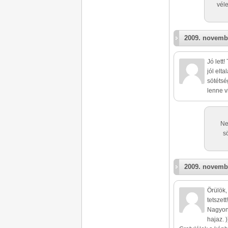
vél
2009. novemb
Jó lett!
jól elt
sötétsé
lenne v
Ne
s
2009. novemb
Örülök,
tetszett!
Nagyon 
hajaz. )