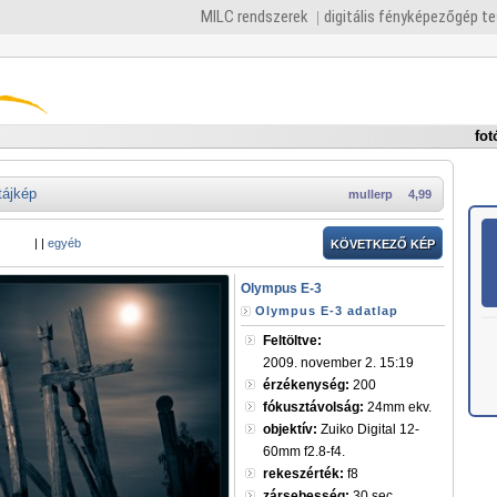
MILC rendszerek
digitális fényképezőgép t
fot
tájkép
mullerp
4,99
|
|
egyéb
KÖVETKEZŐ KÉP
Olympus E-3
Olympus E-3 adatlap
Feltöltve:
2009. november 2. 15:19
érzékenység:
200
fókusztávolság:
24mm ekv.
objektív:
Zuiko Digital 12-
60mm f2.8-f4.
rekeszérték:
f8
zársebesség:
30 sec