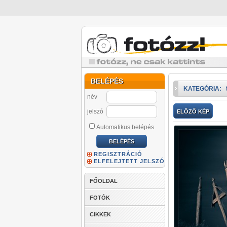
BELÉPÉS
KATEGÓRIA:
név
jelszó
ELŐZŐ KÉP
Automatikus belépés
REGISZTRÁCIÓ
ELFELEJTETT JELSZÓ
FŐOLDAL
FOTÓK
CIKKEK