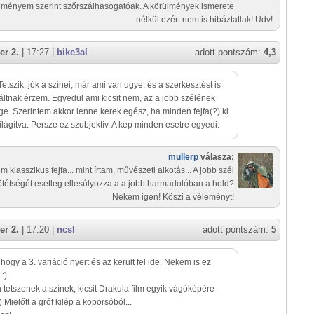
eményem szerint szőrszálhasogatóak. A körülmények ismerete
nélkül ezért nem is hibáztatlak! Üdv!
er 2.
| 17:27 |
bike3al
adott pontszám:
4,3
 Tetszik, jók a színei, már ami van ugye, és a szerkesztést is
aláltnak érzem. Egyedül ami kicsit nem, az a jobb szélének
ge. Szerintem akkor lenne kerek egész, ha minden fejfa(?) ki
ilágítva. Persze ez szubjektív. A kép minden esetre egyedi.
mullerp
válasza:
m klasszikus fejfa... mint írtam, művészeti alkotás... A jobb szél
ötétségét esetleg ellesúlyozza a a jobb harmadolóban a hold?
Nekem igen! Köszi a véleményt!
er 2.
| 17:20 |
ncsl
adott pontszám:
5
 hogy a 3. variáció nyert és az került fel ide. Nekem is ez
 :)
tetszenek a színek, kicsit Drakula film egyik vágóképére
) Mielőtt a gróf kilép a koporsóból...