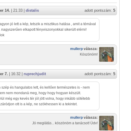
er 14.
| 21:33 |
distalis
adott pontszám:
5
agyon jó lett a kép, tetszik a misztikus hatása , amit a témával
 a nagyszerűen elkapott fényviszonyokkal sikerült elérni!
lok
mullerp
válasza:
Köszönöm!
er 7.
| 16:32 |
ruprechjudit
adott pontszám:
5
szép és hangulatos lett, és kellően természetes is - nem
szem nem mondaná meg, hogy hogy hogyan készült.
elül még egy kevés tér jól jött volna, hogy inkább sötétebb
 záródjon ott is a kép, ne szökhessen ki a tekintet.
mullerp
válasza:
Jó meglátás... köszönöm a tanácsot! Üdv!