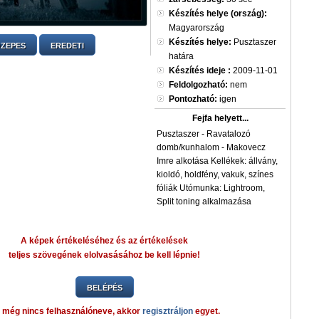
Készítés helye (ország):
Magyarország
Készítés helye:
Pusztaszer
ZEPES
EREDETI
határa
Készítés ideje :
2009-11-01
Feldolgozható:
nem
Pontozható:
igen
Fejfa helyett...
Pusztaszer - Ravatalozó
domb/kunhalom - Makovecz
Imre alkotása Kellékek: állvány,
kioldó, holdfény, vakuk, színes
fóliák Utómunka: Lightroom,
Split toning alkalmazása
A képek értékeléséhez és az értékelések
teljes szövegének elolvasásához be kell lépnie!
BELÉPÉS
 még nincs felhasználóneve, akkor
regisztráljon
egyet.