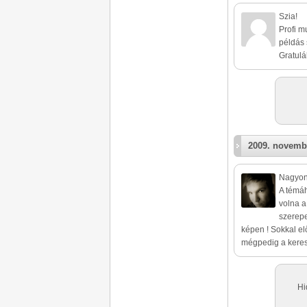
Szia!
Profi m
példás 
Gratulá
2009. novemb
Nagyon 
A témáh
volna a
szerepe
képen ! Sokkal el
mégpedig a keresz
Hi