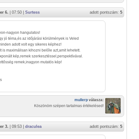
er 6.
| 07:50 |
Surtess
adott pontszám:
5
yon-nagyon hangulatos!
gy jó téma,és az időjárási körülmények is Veled
minden adott volt egy sikeres képhez!
 is maximálisan kihozni belőle azt,amit lehetett.
xponált kép,remek szerkesztéssel,perspektívával.
kettősség remek,inagyon mutatós kép!
ss
mullerp
válasza:
Köszönöm szépen tartalmas értékelésed!
er 3.
| 09:53 |
draculea
adott pontszám:
5