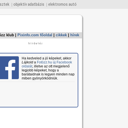
esztek
objektív adatbázis
elektromos autó
ózz klub
|
Pixinfo.com főoldal
|
cikkek
|
hírek
Ha kedveled a jó képeket, akkor
Lájkold
a
Fotózz.hu új Facebook
oldalát
, illetve az ott megjelenő
legjobb képeket, hogy a
barátaidnak is legyen minden nap
miben gyönyörködniük.