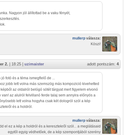
unka. Nagyon jól állítottad be a vaku fényét,
szerkesztés.
lok.
mullerp
válasza:
Köszi!
er 2.
| 18:25 |
uzimaister
adott pontszám:
4
jó fotó és a téma ismegflelő de ...
oz jobb lett volna más szemszög más kompozició kivehetted
 képből az oldalról belógó sötét tárgyat mert figyelem elvonó
 van! az alulról felvillanó ferde talaj sem annyira előnyös a
őnyösebb lett volna hogyha csak két dologról szól a kép
tekről és a holdról.
mullerp
válasza:
dd el ez a kép a holdról és a keresztekről szól... a meglátásaid
egytől egyig védhetőek, de a kép szempontjából szerény