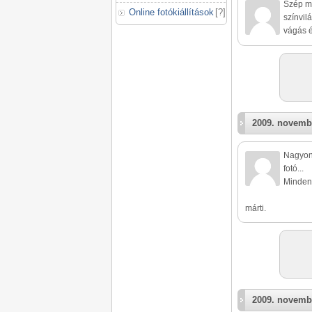
Szép me
Online fotókiállítások
[
?
]
színvil
vágás é
2009. novemb
Nagyon 
fotó...
Minden
márti.
2009. novemb