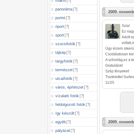
makró
[
?
]
panoráma
[
?
]
2009. novemb
portré
[
?
]
Szia!
riport
[
?
]
Ez nag
sport
[
?
]
Adott e
voltak,
szociofotók
[
?
]
Úgy érzem sikerült
tájkép
[
?
]
Csodálatosan kie
A színvilág,ez a 
tárgyfotók
[
?
]
Gratulálok!
természet
[
?
]
Szép fényeket!
Tisztelettel:Surte
utcaifotók
[
?
]
11/25
város, építészet
[
?
]
vízalatti fotók
[
?
]
feldolgozott fotók
[
?
]
így készült
[
?
]
egyéb
[
?
]
2009. novemb
pályázat
[
?
]