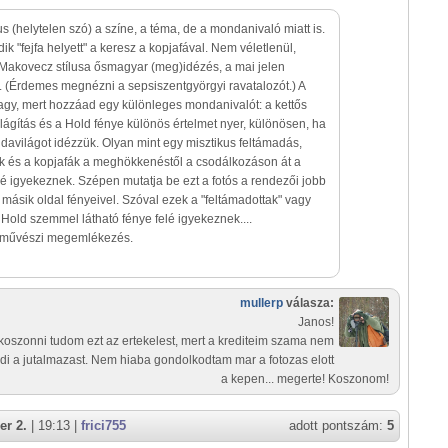
us (helytelen szó) a színe, a téma, de a mondanivaló miatt is.
ik "fejfa helyett" a keresz a kopjafával. Nem véletlenül,
Makovecz stílusa ősmagyar (meg)idézés, a mai jelen
. (Érdemes megnézni a sepsiszentgyörgyi ravatalozót.) A
agy, mert hozzáad egy különleges mondanivalót: a kettős
 világítás és a Hold fénye különös értelmet nyer, különösen, ha
avilágot idézzük. Olyan mint egy misztikus feltámadás,
ek és a kopjafák a meghökkenéstől a csodálkozáson át a
elé igyekeznek. Szépen mutatja be ezt a fotós a rendezői jobb
 másik oldal fényeivel. Szóval ezek a "feltámadottak" vagy
old szemmel látható fénye felé igyekeznek....
ép művészi megemlékezés.
mullerp
válasza:
Janos!
koszonni tudom ezt az ertekelest, mert a krediteim szama nem
di a jutalmazast. Nem hiaba gondolkodtam mar a fotozas elott
a kepen... megerte! Koszonom!
er 2.
| 19:13 |
frici755
adott pontszám:
5