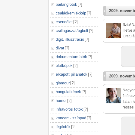
barlangfotók
[
?
]
2009. novemb
családi/emlékkép
[
?
]
csendélet
[
?
]
Szia! N
csillagászat/égbolt
[
?
]
illetve
Gratulá
digit. illusztráció
[
?
]
divat
[
?
]
dokumentumfotók
[
?
]
életképek
[
?
]
elkapott pillanatok
[
?
]
2009. novemb
glamour
[
?
]
Nagyon 
hangulatképek
[
?
]
fotós 
humor
[
?
]
Talán f
résszel
infravörös fotók
[
?
]
koncert - színpad
[
?
]
légifotók
[
?
]