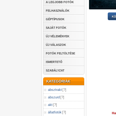
A LEGJOBB FOTÓK
FELHASZNÁLÓK
KÖ
GÉPTÍPUSOK
SAJÁT FOTÓK
ÚJ VÉLEMÉNYEK
ÚJ VÁLASZOK
FOTÓK FELTÖLTÉSE
ISMERTETŐ
SZABÁLYZAT
KATEGÓRIÁK
absztrakt
[
?
]
abszurd
[
?
]
akt
[
?
]
állatfotók
[
?
]
Ha