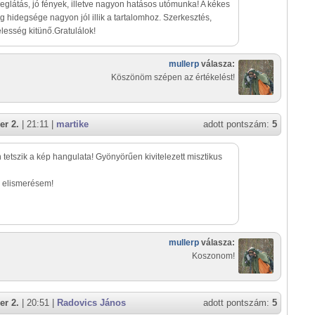
glátás, jó fények, illetve nagyon hatásos utómunka! A kékes
ág hidegsége nagyon jól illik a tartalomhoz. Szerkesztés,
lesség kitünő.Gratulálok!
mullerp
válasza:
Köszönöm szépen az értékelést!
er 2.
| 21:11 |
martike
adott pontszám:
5
tetszik a kép hangulata! Gyönyörűen kivitelezett misztikus
 elismerésem!
mullerp
válasza:
Koszonom!
er 2.
| 20:51 |
Radovics János
adott pontszám:
5