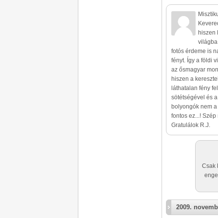
Misztik
Kevered
hiszen 
világba
fotós érdeme is n
fényt. Így a földi
az ősmagyar mond
hiszen a kereszt
láthatalan fény f
sötétségével és a
bolyongók nem a H
fontos ez...! Sz
Gratulálok R.J.
Csak 
enge
2009. novemb