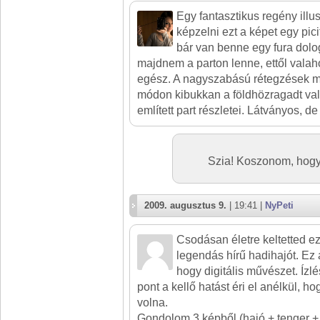
Egy fantasztikus regény illu
képzelni ezt a képet egy pic
bár van benne egy fura dolo
majdnem a parton lenne, ettől valah
egész. A nagyszabású rétegzések m
módon kibukkan a földhözragadt val
említett part részletei. Látványos, d
Szia! Koszonom, hogy
2009. augusztus 9.
| 19:41 |
NyPeti
Csodásan életre keltetted e
legendás hírű hadihajót. Ez
hogy digitális művészet. Íz
pont a kellő hatást éri el anélkül, h
volna.
Gondolom 3 képből (hajó + tenger +