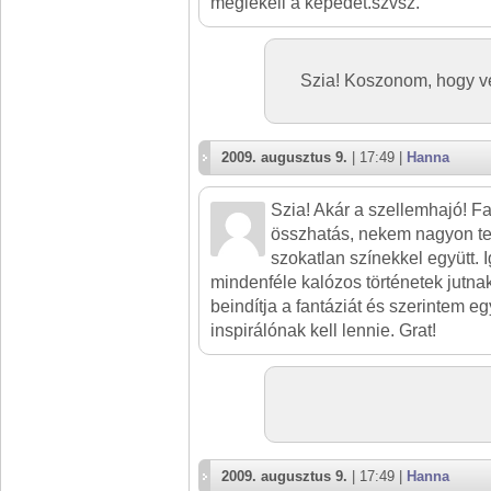
meglékeli a képedet.szvsz.
Szia! Koszonom, hogy v
2009. augusztus 9.
| 17:49 |
Hanna
Szia! Akár a szellemhajó! Fa
összhatás, nekem nagyon tet
szokatlan színekkel együtt.
mindenféle kalózos történetek jutn
beindítja a fantáziát és szerintem egy 
inspirálónak kell lennie. Grat!
2009. augusztus 9.
| 17:49 |
Hanna