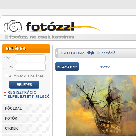
BELÉPÉS
digit. illusztráció
KATEGÓRIA:
név
jelszó
|
|
egyéb
ELŐZŐ KÉP
Automatikus belépés
REGISZTRÁCIÓ
ELFELEJTETT JELSZÓ
FŐOLDAL
FOTÓK
CIKKEK