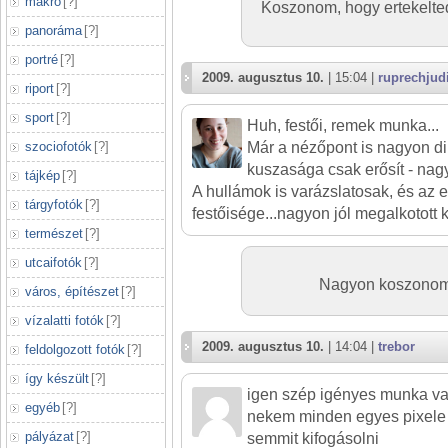
makró
[
?
]
Koszonom, hogy ertekelted
panoráma
[
?
]
portré
[
?
]
2009. augusztus 10.
| 15:04 |
ruprechjudi
riport
[
?
]
sport
[
?
]
Huh, festői, remek munka...
szociofotók
[
?
]
Már a nézőpont is nagyon di
kuszasága csak erősít - nagy
tájkép
[
?
]
A hullámok is varázslatosak, és az 
tárgyfotók
[
?
]
festőisége...nagyon jól megalkotott 
természet
[
?
]
utcaifotók
[
?
]
Nagyon koszonom e
város, építészet
[
?
]
vízalatti fotók
[
?
]
2009. augusztus 10.
| 14:04 |
trebor
feldolgozott fotók
[
?
]
így készült
[
?
]
igen szép igényes munka va
egyéb
[
?
]
nekem minden egyes pixele 
pályázat
[
?
]
semmit kifogásolni