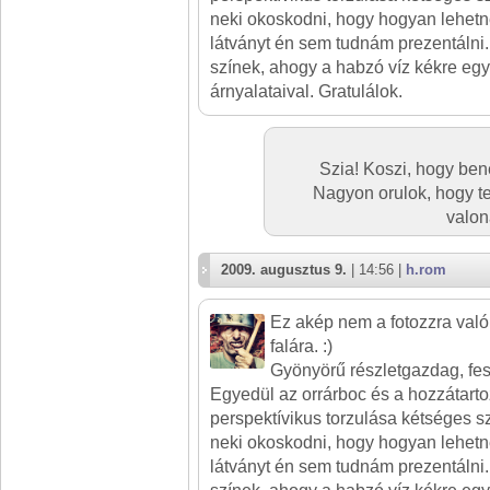
neki okoskodni, hogy hogyan lehetne
látványt én sem tudnám prezentálni
színek, ahogy a habzó víz kékre egy
árnyalataival. Gratulálok.
Szia! Koszi, hogy bene
Nagyon orulok, hogy te
valon
2009. augusztus 9.
| 14:56 |
h.rom
Ez akép nem a fotozzra val
falára. :)
Gyönyörű részletgazdag, fes
Egyedül az orrárboc és a hozzátarto
perspektívikus torzulása kétséges 
neki okoskodni, hogy hogyan lehetne
látványt én sem tudnám prezentálni