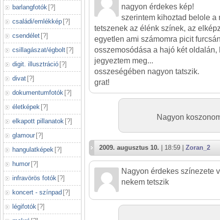
nagyon érdekes kép!
barlangfotók
[
?
]
szerintem kihoztad belole 
családi/emlékkép
[
?
]
tetszenek az élénk színek, az elképze
csendélet
[
?
]
egyetlen ami számomra picit furcsán
osszemosódása a hajó két oldalán, 
csillagászat/égbolt
[
?
]
jegyeztem meg...
digit. illusztráció
[
?
]
osszeségében nagyon tatszik.
divat
[
?
]
grat!
dokumentumfotók
[
?
]
életképek
[
?
]
Nagyon koszonom e
elkapott pillanatok
[
?
]
glamour
[
?
]
2009. augusztus 10.
| 18:59 |
Zoran_2
hangulatképek
[
?
]
humor
[
?
]
Nagyon érdekes színezete va
infravörös fotók
[
?
]
nekem tetszik
koncert - színpad
[
?
]
légifotók
[
?
]