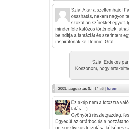
Szia! Akár a szellemhajó! Fa
összhatás, nekem nagyon tet
szokatlan színekkel együtt.
mindenféle kalózos történetek jutn
beindítja a fantáziát és szerintem egy 
inspirálónak kell lennie. Grat!
Szia! Erdekes pa
Koszonom, hogy ertekelted
2009. augusztus 9.
| 14:56 |
h.rom
Ez akép nem a fotozzra val
falára. :)
Gyönyörű részletgazdag, fes
Egyedül az orrárboc és a hozzátarto
perspektívikus torzulása kétséges 