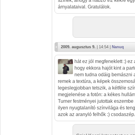
színek, ahogy a habzó víz kékre egy
árnyalataival. Gratulálok.
2009. augusztus 9.
| 14:54 |
Nanuq
hát ez jól megfeneklett :) ez
hogy ekkora hajót kint a par
nem tudna odáig bemászni a
remek a textúra, a képek összemosá
legeslegjobban tetszik, a kétféle sz
megjelenése a fotón: a kékes hullám
Turner festményei jutottak eszembe 
ilyen nyugtalanító színvilága és ten
azok az aranyló felhők :) csodaszép