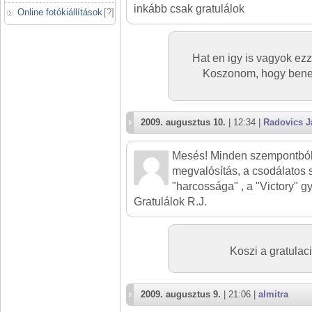
inkább csak gratulálok
Online fotókiállítások
[
?
]
Hat en igy is vagyok ezz
Koszonom, hogy benez
2009. augusztus 10.
| 12:34 |
Radovics J
Mesés! Minden szempontból: 
megvalósítás, a csodálatos s
"harcossága" , a "Victory" g
Gratulálok R.J.
Koszi a gratulaci
2009. augusztus 9.
| 21:06 |
almitra