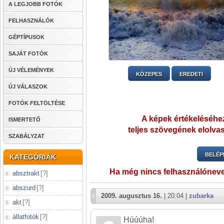
A LEGJOBB FOTÓK
FELHASZNÁLÓK
GÉPTÍPUSOK
SAJÁT FOTÓK
ÚJ VÉLEMÉNYEK
KÖZEPES
EREDETI
ÚJ VÁLASZOK
FOTÓK FELTÖLTÉSE
A képek értékeléséhez
ISMERTETŐ
teljes szövegének elolvas
SZABÁLYZAT
BELÉP
KATEGÓRIÁK
Ha még nincs felhasználónev
absztrakt
[
?
]
abszurd
[
?
]
2009. augusztus 16.
| 20:04 |
zubarka
akt
[
?
]
állatfotók
[
?
]
Húúúha!