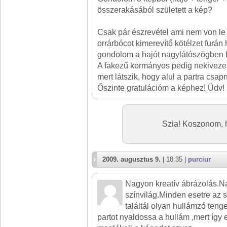
összerakásából született a kép?
Csak pár észrevétel ami nem von le 
orrárbócot kimerevítő kötélzet furán h
gondolom a hajót nagylátószögben f
A fakezű kormányos pedig nekivezett
mert látszik, hogy alul a partra csapn
Őszinte gratulációm a képhez! Üdv!
Szia! Koszonom, 
2009. augusztus 9.
| 18:35 |
purciur
Nagyon kreatív ábrázolás.Na
színvilág.Minden esetre az 
találtál olyan hullámzó teng
partot nyaldossa a hullám ,mert így e