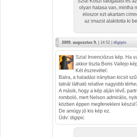
Szia! Koszi latogatast es a
olyan hatasa van, mintha m
eloszor ezt akartam cimne
az imazst alakitotta ki 
2009. augusztus 9.
| 14:52 |
digipic
Szia! Invenciózus kép. Ha va
akkor tiszta Boris Vallejo kép
Két észrevétel:
Balra, a haladási irányban kicsit sz
tatnál látható relatíve nagyobb térhe
A másik, hogy a kép alján lévő, partra
romboló, mert Nelson admirális, nyit
közben éppen megfenekleni készül?!
De amúgy jó kis kép ez.
Üdv: digipic