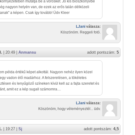
 környezetében mutatja be a vöröskét. Jó kis bioszkönyvbe
ség nagyon helyén van, de ezek az erős talán délközeli
tanak" a képen. Csak így tovább! Üdv Kleer
LJani
válasza:
Köszönöm. Reggeli fotó.
3.
| 20:49 |
Anmansu
adott pontszám:
5
em példa értékű képet alkottál. Nagyon nehéz ilyen közel
 egy vadon élő madárhoz. A felszerelésen, a tökéletes
ztésen és lenyűgöző színeken kívül kell az a fajta szeretet és
ránt, amit ez a kép sugall számomra....
LJani
válasza:
Köszönöm, hogy véleményeztél... üdv.
1.
| 19:27 |
Sj
adott pontszám:
4,5