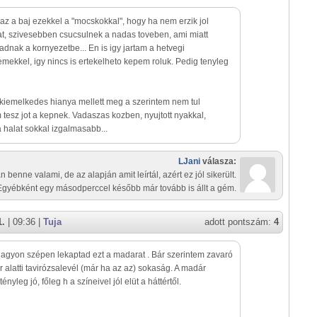
az a baj ezekkel a "mocskokkal", hogy ha nem erzik jol
, szivesebben csucsulnek a nadas toveben, ami miatt
adnak a kornyezetbe... En is igy jartam a hetvegi
mekkel, igy nincs is ertekelheto kepem roluk. Pedig tenyleg
l kiemelkedes hianya mellett meg a szerintem nem tul
tesz jot a kepnek. Vadaszas kozben, nyujtott nyakkal,
a halat sokkal izgalmasabb...
LJani
válasza:
n benne valami, de az alapján amit leírtál, azért ez jól sikerült.
Egyébként egy másodperccel később már tovább is állt a gém.
1.
| 09:36 |
Tuja
adott pontszám:
4
nagyon szépen lekaptad ezt a madarat . Bár szerintem zavaró
 alatti tavirózsalevél (már ha az az) sokaság. A madár
tényleg jó, főleg h a színeivel jól elüt a háttértől.