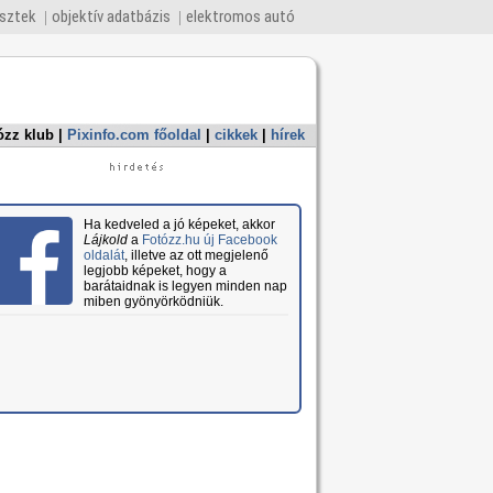
esztek
objektív adatbázis
elektromos autó
ózz klub
|
Pixinfo.com főoldal
|
cikkek
|
hírek
Ha kedveled a jó képeket, akkor
Lájkold
a
Fotózz.hu új Facebook
oldalát
, illetve az ott megjelenő
legjobb képeket, hogy a
barátaidnak is legyen minden nap
miben gyönyörködniük.