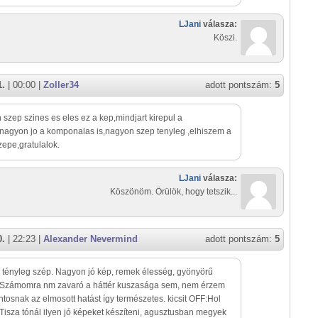
LJani
válasza:
Köszi.
1.
| 00:00 |
Zoller34
adott pontszám:
5
szep szines es eles ez a kep,mindjart kirepul a
nagyon jo a komponalas is,nagyon szep tenyleg ,elhiszem a
zepe,gratulalok.
LJani
válasza:
Köszönöm. Örülök, hogy tetszik...
0.
| 22:23 |
Alexander Nevermind
adott pontszám:
5
 tényleg szép. Nagyon jó kép, remek élesség, gyönyörű
 Számomra nm zavaró a háttér kuszasága sem, nem érzem
ntosnak az elmosott hatást így természetes. kicsit OFF:Hol
 Tisza tónál ilyen jó képeket készíteni, agusztusban megyek