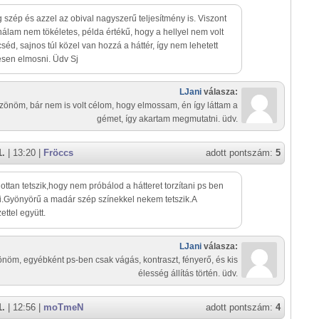
 szép és azzel az obival nagyszerű teljesítmény is. Viszont
nálam nem tökéletes, példa értékű, hogy a hellyel nem volt
séd, sajnos túl közel van hozzá a háttér, így nem lehetett
esen elmosni. Üdv Sj
LJani
válasza:
zönöm, bár nem is volt célom, hogy elmossam, én így láttam a
gémet, így akartam megmutatni. üdv.
1.
| 13:20 |
Fröccs
adott pontszám:
5
ttan tetszik,hogy nem próbálod a hátteret torzítani ps ben
.Gyönyörű a madár szép színekkel nekem tetszik.A
ettel együtt.
LJani
válasza:
nöm, egyébként ps-ben csak vágás, kontraszt, fényerő, és kis
élesség állítás történ. üdv.
1.
| 12:56 |
moTmeN
adott pontszám:
4