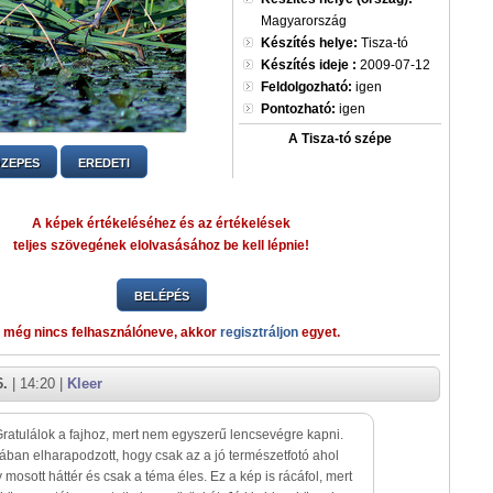
Magyarország
Készítés helye:
Tisza-tó
Készítés ideje :
2009-07-12
Feldolgozható:
igen
Pontozható:
igen
A Tisza-tó szépe
ZEPES
EREDETI
A képek értékeléséhez és az értékelések
teljes szövegének elolvasásához be kell lépnie!
BELÉPÉS
 még nincs felhasználóneve, akkor
regisztráljon
egyet.
6.
| 14:20 |
Kleer
Gratulálok a fajhoz, mert nem egyszerű lencsevégre kapni.
ban elharapodzott, hogy csak az a jó természetfotó ahol
 mosott háttér és csak a téma éles. Ez a kép is rácáfol, mert