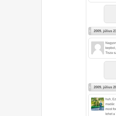
2009. július 2
Nagyon 
kepbol,
Tisza s
2009. július 2
huh, Ez
madár.
most fo
lehet a