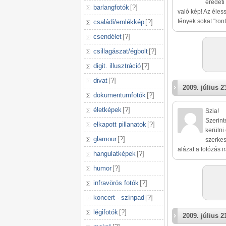
eredeti
barlangfotók
[
?
]
való kép! Az éles
fények sokat "ron
családi/emlékkép
[
?
]
csendélet
[
?
]
csillagászat/égbolt
[
?
]
digit. illusztráció
[
?
]
divat
[
?
]
2009. július 2
dokumentumfotók
[
?
]
életképek
[
?
]
Szia!
Szerint
elkapott pillanatok
[
?
]
kerülni
glamour
[
?
]
szerkes
alázat a fotózás i
hangulatképek
[
?
]
humor
[
?
]
infravörös fotók
[
?
]
koncert - színpad
[
?
]
légifotók
[
?
]
2009. július 2