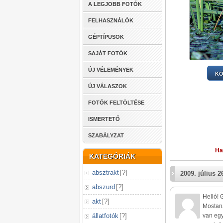
A LEGJOBB FOTÓK
FELHASZNÁLÓK
GÉPTÍPUSOK
SAJÁT FOTÓK
ÚJ VÉLEMÉNYEK
KÖ
ÚJ VÁLASZOK
FOTÓK FELTÖLTÉSE
ISMERTETŐ
SZABÁLYZAT
Ha
KATEGÓRIÁK
absztrakt
[
?
]
2009. július 2
abszurd
[
?
]
Helló! 
akt
[
?
]
Mostaná
állatfotók
[
?
]
van egy