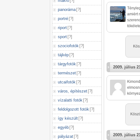
makró
[
?
]
Tényleg
panoráma
[
?
]
amiért 
portré
[
?
]
szerenc
tökélet
riport
[
?
]
sport
[
?
]
szociofotók
[
?
]
Kös
tájkép
[
?
]
tárgyfotók
[
?
]
2009. július 2
természet
[
?
]
Kimondo
utcaifotók
[
?
]
elmosni
város, építészet
[
?
]
környez
vízalatti fotók
[
?
]
feldolgozott fotók
[
?
]
Köszö
így készült
[
?
]
egyéb
[
?
]
2009. július 2
pályázat
[
?
]