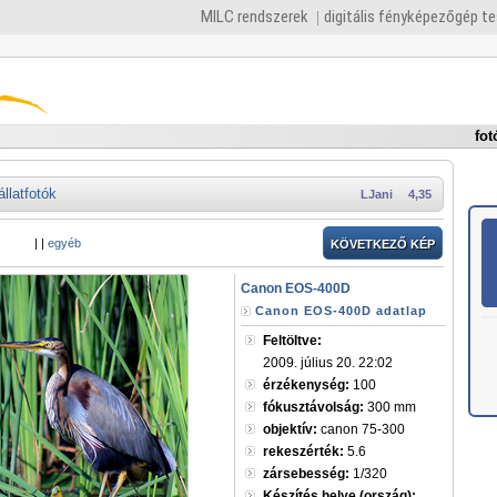
MILC rendszerek
digitális fényképezőgép t
fot
állatfotók
LJani
4,35
|
|
egyéb
KÖVETKEZŐ KÉP
Canon EOS-400D
Canon EOS-400D adatlap
Feltöltve:
2009. július 20. 22:02
érzékenység:
100
fókusztávolság:
300 mm
objektív:
canon 75-300
rekeszérték:
5.6
zársebesség:
1/320
Készítés helye (ország):