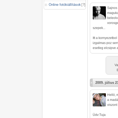
Online fotókiállítások
[
?
]
Sajnos 
magukat
beleolv
vorosge
szepek...
Itt a kornyezetbo
izgalmas poz sem 
esetleg elcsipve 
Va
2009. július 2
Helló, 
a madár
viszont 
Üdv:Tuja