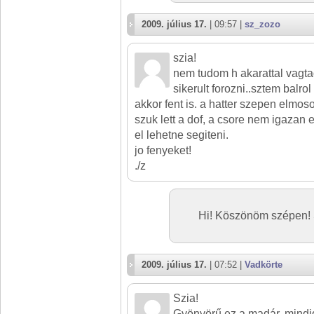
2009. július 17.
| 09:57 |
sz_zozo
szia!
nem tudom h akarattal vagtad
sikerult forozni..sztem balro
akkor fent is. a hatter szepen elmosod
szuk lett a dof, a csore nem igazan 
el lehetne segiteni.
jo fenyeket!
./z
Hi! Köszönöm szépen! S
2009. július 17.
| 07:52 |
Vadkörte
Szia!
Gyönyörű ez a madár, mindi