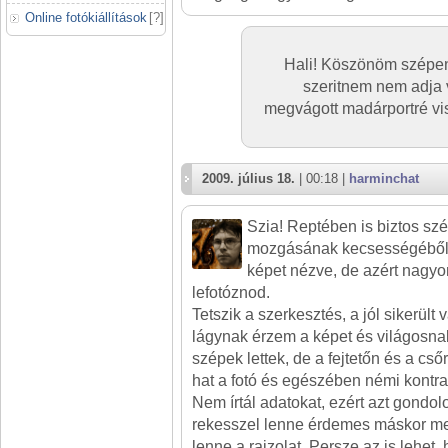
Online fotókiállítások
[
?
]
Hali! Köszönöm szépe
szeritnem nem adja v
megvágott madárportré vi
2009. július 18.
| 00:18 |
harminchat
Szia! Reptében is biztos szé
mozgásának kecsességéből 
képet nézve, de azért nagyo
lefotóznod.
Tetszik a szerkesztés, a jól sikerült 
lágynak érzem a képet és világosna
szépek lettek, de a fejtetőn és a cs
hat a fotó és egészében némi kontra
Nem írtál adatokat, ezért azt gondo
rekesszel lenne érdemes máskor me
lenne a rajzolat. Persze az is lehet,