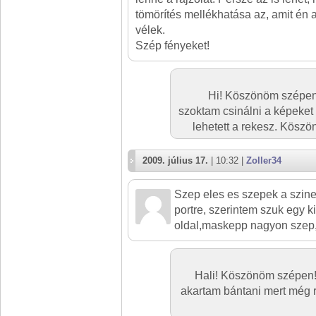
tömörítés mellékhatása az, amit én 
vélek.
Szép fényeket!
Hi! Köszönöm szépen a
szoktam csinálni a képeke
lehetett a rekesz. Kösz
2009. július 17.
| 10:32 |
Zoller34
Szep eles es szepek a szine
portre, szerintem szuk egy ki
oldal,maskepp nagyon szep,
Hali! Köszönöm szépen! 
akartam bántani mert még r