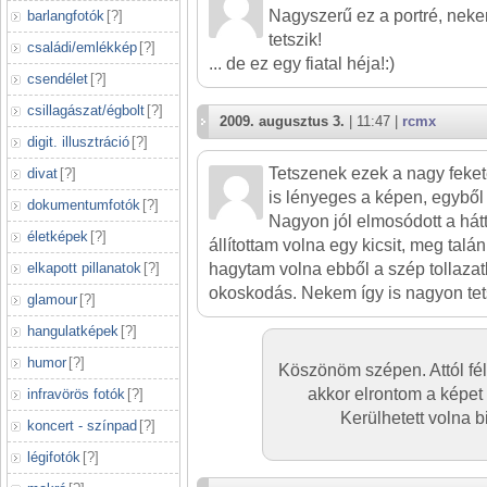
Nagyszerű ez a portré, nek
barlangfotók
[
?
]
tetszik!
családi/emlékkép
[
?
]
... de ez egy fiatal héja!:)
csendélet
[
?
]
csillagászat/égbolt
[
?
]
2009. augusztus 3.
| 11:47 |
rcmx
digit. illusztráció
[
?
]
Tetszenek ezek a nagy feke
divat
[
?
]
is lényeges a képen, egyből 
dokumentumfotók
[
?
]
Nagyon jól elmosódott a hátt
életképek
[
?
]
állítottam volna egy kicsit, meg talá
elkapott pillanatok
[
?
]
hagytam volna ebből a szép tollazat
okoskodás. Nekem így is nagyon tet
glamour
[
?
]
hangulatképek
[
?
]
humor
[
?
]
Köszönöm szépen. Attól fél
akkor elrontom a képet m
infravörös fotók
[
?
]
Kerülhetett volna b
koncert - színpad
[
?
]
légifotók
[
?
]