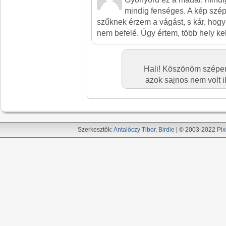
mindig fenséges. A kép szé
szűknek érzem a vágást, s kár, hogy 
nem befelé. Úgy értem, több hely kel
Hali! Köszönöm szépen.
azok sajnos nem volt i
Szerkesztők:
Antalóczy Tibor
,
Birdie
| © 2003-2022
Pix