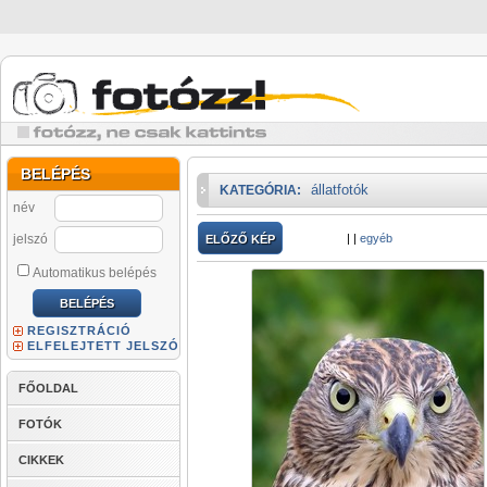
BELÉPÉS
állatfotók
KATEGÓRIA:
név
jelszó
|
|
egyéb
ELŐZŐ KÉP
Automatikus belépés
REGISZTRÁCIÓ
ELFELEJTETT JELSZÓ
FŐOLDAL
FOTÓK
CIKKEK