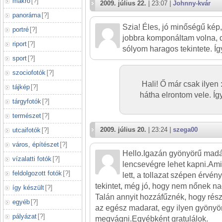
makró
[
?
]
2009. július 22.
| 23:07 |
Johnny-kvár
panoráma
[
?
]
Szia! Éles, jó minőségű kép, t
portré
[
?
]
jobbra komponáltam volna, de
riport
[
?
]
sólyom haragos tekintete. Íg
sport
[
?
]
szociofotók
[
?
]
Hali! Ő már csak ilyen 
tájkép
[
?
]
hátha elrontom vele. Íg
tárgyfotók
[
?
]
természet
[
?
]
2009. július 20.
| 23:24 |
szega00
utcaifotók
[
?
]
város, építészet
[
?
]
Hello.Igazán gyönyörű madár,
vízalatti fotók
[
?
]
lencsevégre lehet kapni.Ami a
feldolgozott fotók
[
?
]
lett, a tollazat szépen érvén
tekintet, még jó, hogy nem nőnek na
így készült
[
?
]
Talán annyit hozzáfűznék, hogy rés
egyéb
[
?
]
az egész madarat, egy ilyen gyönyörű
pályázat
[
?
]
megvágni.Egyébként gratulálok.