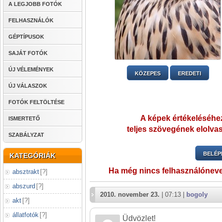
A LEGJOBB FOTÓK
FELHASZNÁLÓK
GÉPTÍPUSOK
SAJÁT FOTÓK
ÚJ VÉLEMÉNYEK
KÖZEPES
EREDETI
ÚJ VÁLASZOK
FOTÓK FELTÖLTÉSE
A képek értékeléséhez
ISMERTETŐ
teljes szövegének elolvas
SZABÁLYZAT
BELÉP
KATEGÓRIÁK
Ha még nincs felhasználónev
absztrakt
[
?
]
abszurd
[
?
]
2010. november 23.
| 07:13 |
bogoly
akt
[
?
]
állatfotók
[
?
]
Üdvözlet!