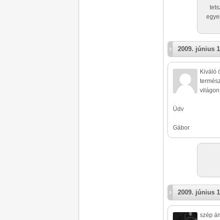
tet
egye
2009. június 1
Kiváló 
termész
világon
Üdv
Gábor
2009. június 1
szép ám!