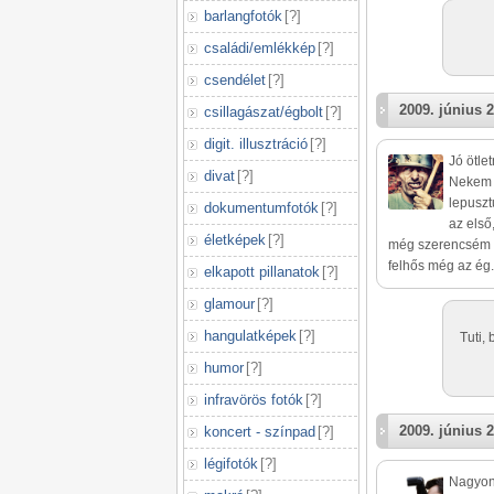
barlangfotók
[
?
]
családi/emlékkép
[
?
]
csendélet
[
?
]
2009. június 2
csillagászat/égbolt
[
?
]
digit. illusztráció
[
?
]
Jó ötlet
divat
[
?
]
Nekem 
lepuszt
dokumentumfotók
[
?
]
az első
életképek
[
?
]
még szerencsém va
felhős még az ég
elkapott pillanatok
[
?
]
glamour
[
?
]
hangulatképek
[
?
]
Tuti,
humor
[
?
]
infravörös fotók
[
?
]
2009. június 2
koncert - színpad
[
?
]
légifotók
[
?
]
Nagyon 