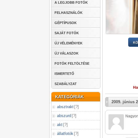
A LEGJOBB FOTÓK
FELHASZNÁLÓK
GÉPTÍPUSOK
SAJÁT FOTÓK
KÖ
ÚJ VÉLEMÉNYEK
ÚJ VÁLASZOK
FOTÓK FELTÖLTÉSE
ISMERTETŐ
SZABÁLYZAT
Ha
KATEGÓRIÁK
2009. június 2
absztrakt
[
?
]
abszurd
[
?
]
Nagyon 
akt
[
?
]
állatfotók
[
?
]