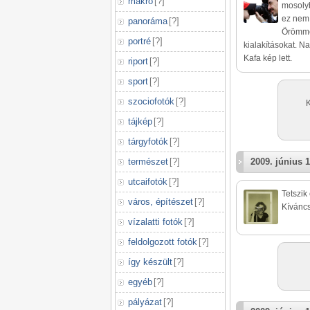
makró
[
?
]
mosolyb
ez nem 
panoráma
[
?
]
Örömmel
portré
[
?
]
kialakításokat. N
Kafa kép lett.
riport
[
?
]
sport
[
?
]
szociofotók
[
?
]
K
tájkép
[
?
]
tárgyfotók
[
?
]
természet
[
?
]
2009. június 1
utcaifotók
[
?
]
Tetszik
város, építészet
[
?
]
Kíváncs
vízalatti fotók
[
?
]
feldolgozott fotók
[
?
]
így készült
[
?
]
egyéb
[
?
]
pályázat
[
?
]