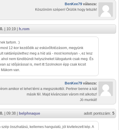
BenKee79
válasza:
Köszönöm szépen! Örülök hogy tetszik!
0.
| 10:19 |
h.rom
nek tartom. :)
most 12-kor kezdődik az esküvőfotózásom, megyünk
ult raktárépülethez meg a híd alá - most komolyan -, ez lesz
, ahol nem tündibündi helyszíneket látogatunk csak meg. És
n az időjárással is, mert itt Szolnokon épp csak kicsit
. Mákom van.
BenKee79
válasza:
 bírom amikor el lehet térni a megszokottól. Pertner benne a kát
másik fél. Majd kíváncsian várom mit alkotsz!
Jó munkát!
0.
| 09:38 |
belphnaque
adott pontszám:
5
szép összhatású, kellemes hangulatú, jól kivitelezett kép. A