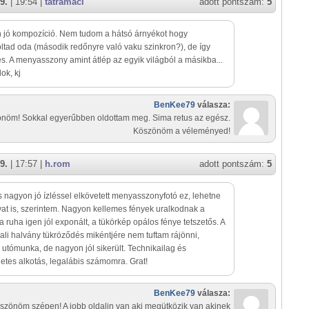
9.
| 19:54 |
tatramaci
adott pontszám:
5
 jó kompozíció. Nem tudom a hátsó árnyékot hogy
ltad oda (második redőnyre való vaku szinkron?), de így
es. A menyasszony amint átlép az egyik világból a másikba...
ok, kj
BenKee79
válasza:
nöm! Sokkal egyerűbben oldottam meg. Sima retus az egész.
Köszönöm a véleményed!
9.
| 17:57 |
h.rom
adott pontszám:
5
 nagyon jó ízléssel elkövetett menyasszonyfotó ez, lehetne
vat is, szerintem. Nagyon kellemes fények uralkodnak a
a ruha igen jól exponált, a tükörkép opálos fénye tetszetős. A
ali halvány tükröződés mikéntjére nem tuftam rájönni,
 utómunka, de nagyon jól sikerült. Technikailag és
életes alkotás, legalábis számomra. Grat!
BenKee79
válasza:
szönöm szépen! A jobb oldalin van aki megütközik van akinek