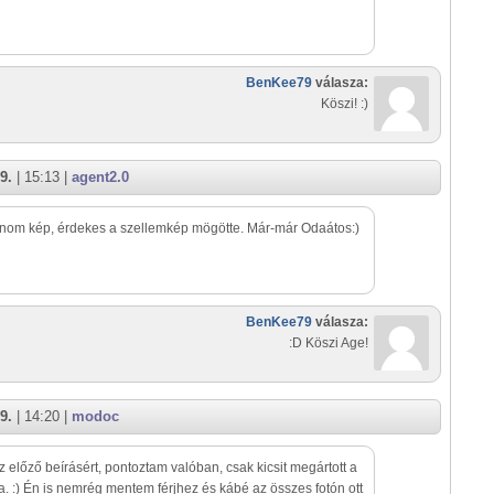
BenKee79
válasza:
Köszi! :)
9.
| 15:13 |
agent2.0
inom kép, érdekes a szellemkép mögötte. Már-már Odaátos:)
BenKee79
válasza:
:D Köszi Age!
9.
| 14:20 |
modoc
z előző beírásért, pontoztam valóban, csak kicsit megártott a
a. :) Én is nemrég mentem férjhez és kábé az összes fotón ott