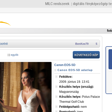
MILC rendszerek
digitális fényképezőgép t
fot
portré
BenKee79
5
|
|
egyéb
KÖVETKEZŐ KÉP
Canon EOS-5D
Canon EOS-5D adatlap
Feltöltve:
2009. június 19. 13:41
Készítés helye (ország):
Magyarország
Készítés helye:
Polus Palace
Thermal Golf Club
Feldolgozható:
nem
Pontozható:
igen