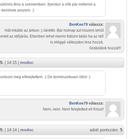
különös fény a szememben. Ilyenkor a nők pár méterrel a
lé kerülnek asszem. :)
BenKee79
válasza:
Hát inkább az ártson ;) ránkfér. Bár holnap azt hiszem lehűt
enkit az időjárás. Ellenben lehet menni fotózni talán ha az idő
is eléggé változatos lesz hozzá.
Gratulálok hozzá!!!
9.
| 14:15 |
modoc
pontozni meg elfelejtettem. ;( De természetesen ötös! :)
BenKee79
válasza:
Nem, nem. Nem felejtetted el! Köszi!
9.
| 14:14 |
modoc
adott pontszám:
5