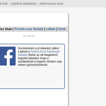
esztek
objektív adatbázis
elektromos autó
ózz klub
|
Pixinfo.com főoldal
|
cikkek
|
hírek
Ha kedveled a jó képeket, akkor
Lájkold
a
Fotózz.hu új Facebook
oldalát
, illetve az ott megjelenő
legjobb képeket, hogy a
barátaidnak is legyen minden nap
miben gyönyörködniük.