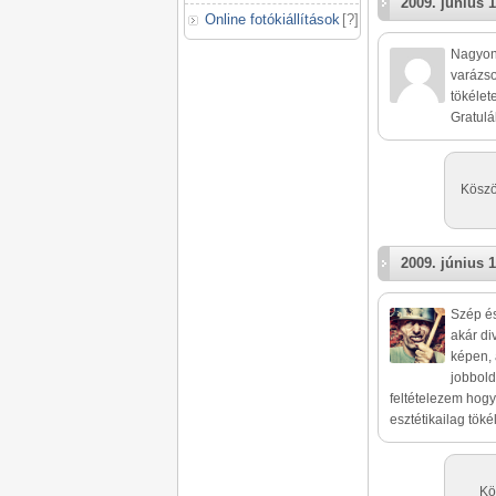
2009. június 1
Online fotókiállítások
[
?
]
Nagyon
varázso
tökélet
Gratulál
Köszö
2009. június 1
Szép és
akár di
képen, 
jobbold
feltételezem hogy
esztétikailag tök
Kö