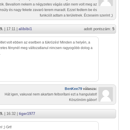
szik. Bevallom nekem a négyzetes vágás után nem volt meg az
nsúly és nagy fekete zavaró terem maradt. Ezzel fedtem be és
funkciót adtam a területnek. Érzeseim szerint ;)
9.
| 17:11 |
alibibi1
adott pontszám:
5
ötlet volt ebben az esetben a tükrözés! Minden a helyén, a
etes fénynél meg változatlanul nincsen ragyogóbb dolog a
.
BenKee79
válasza:
Hát igen, vakuval nem akartam felborítani ezt a hangulatot!
Köszönöm gábor!
9.
| 16:32 |
tiger1977
 ;) Grt!