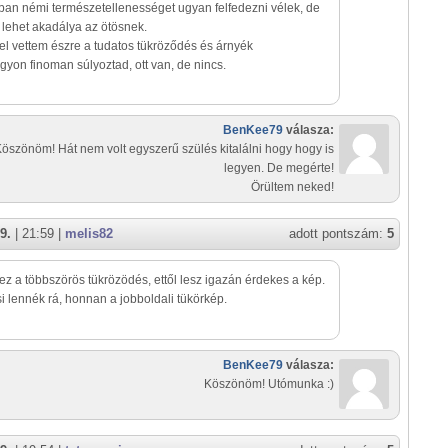
an némi természetellenességet ugyan felfedezni vélek, de
lehet akadálya az ötösnek.
 vettem észre a tudatos tükröződés és árnyék
agyon finoman súlyoztad, ott van, de nincs.
BenKee79
válasza:
öszönöm! Hát nem volt egyszerű szülés kitalálni hogy hogy is
legyen. De megérte!
Örültem neked!
9.
| 21:59 |
melis82
adott pontszám:
5
 ez a többszörös tükrözödés, ettől lesz igazán érdekes a kép.
i lennék rá, honnan a jobboldali tükörkép.
BenKee79
válasza:
Köszönöm! Utómunka :)