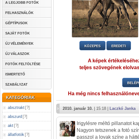
A LEGJOBB FOTÓK
FELHASZNÁLÓK
GÉPTÍPUSOK
SAJÁT FOTÓK
ÚJ VÉLEMÉNYEK
KÖZEPES
EREDETI
ÚJ VÁLASZOK
A képek értékeléséhez
FOTÓK FELTÖLTÉSE
teljes szövegének elolvas
ISMERTETŐ
BELÉP
SZABÁLYZAT
Ha még nincs felhasználónev
KATEGÓRIÁK
absztrakt
[
?
]
2010. január 10.
| 15:18 |
Laczkó Janka
abszurd
[
?
]
Irigylésre méltó pillanatot kap
akt
[
?
]
Nagyon tetszenek a fotó szí
állatfotók
[
?
]
passzol a lovak színe a hátté