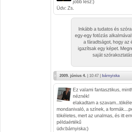
jobb lesz:)
Üdv: Zs.
Inkább a tudatos és szóra
egy-egy fotózás alkalmáva
a fáradtságot, hogy az 
igazítsak egy képet. Meg
saját szórakoztatá
2009. június 4.
| 10:47 |
bárnyiska
Ez valami fantasztikus, min
néznék!
elakadtam a szavam...tökéle
mondanivaló, a színek, a formák....
tökéletes, mert az unalmas, és itt err
példaértékű
üdv:bárnyiska:)