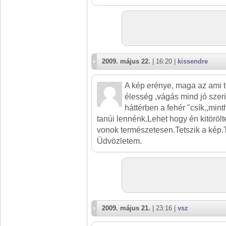
2009. május 22.
| 16:20 |
kissendre
A kép erénye, maga az ami t
élesség ,vágás mind jó sze
háttérben a fehér "csík,,mi
tanúi lennénk.Lehet hogy én kitöröl
vonok természetesen.Tetszik a kép.T
Üdvözletem.
2009. május 21.
| 23:16 |
vsz