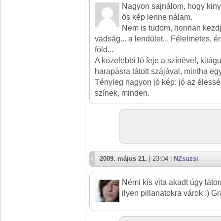
Nagyon sajnálom, hogy kiny
ös kép lenne nálam.
Nem is tudom, honnan kezdje
vadság... a lendület... Félelmetes,
föld...
A közelebbi ló feje a színével, kitágu
harapásra tátott szájával, mintha e
Tényleg nagyon jó kép: jó az élessé
színek, minden.
2009. május 21.
| 23:04 |
NZsuzsi
Némi kis vita akadt úgy látom
ilyen pillanatokra várok :) Gr