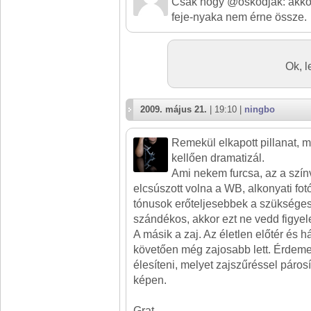
Csak hogy @oskodjak: akkor 
feje-nyaka nem érne össze.
Ok, l
2009. május 21.
| 19:10 |
ningbo
Remekül elkapott pillanat, 
kellően dramatizál.
Ami nekem furcsa, az a színv
elcsúszott volna a WB, alkonyati fotó
tónusok erőteljesebbek a szükséges
szándékos, akkor ezt ne vedd figye
A másik a zaj. Az életlen előtér és há
követően még zajosabb lett. Érdeme
élesíteni, melyet zajszűréssel páros
képen.
Grat