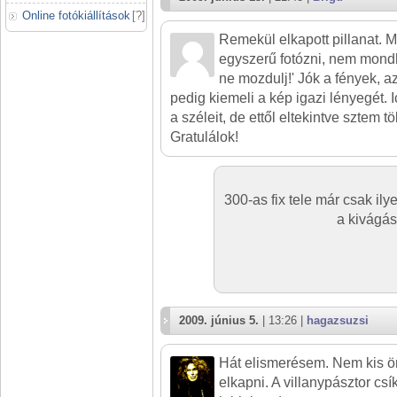
Online fotókiállítások
[
?
]
Remekül elkapott pillanat. M
egyszerű fotózni, nem mondh
ne mozdulj!' Jók a fények, a
pedig kiemeli a kép igazi lényegét. I
a széleit, de ettől eltekintve sztem t
Gratulálok!
300-as fix tele már csak ily
a kivágást
2009. június 5.
| 13:26 |
hagazsuzsi
Hát elismerésem. Nem kis ör
elkapni. A villanypásztor csí