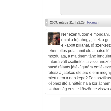
2009. május 21.
| 22:29 |
locman
Nehezen tudom elmondani, 
(mint a lú) ahogy jöttek a g
elkapott pillanat, jó szerkes
fehér foltos pofa, amit old a hátsó 
mozdulata, a majdnem tánc lendület
fintorrá vált csettintés, a visszanézés
hátsó rálátás játékfigurára emlékez
rátesz a játékos életerő elemi megn
miért nem a nap képe? Fantasztikusan
Képhez illő a háttér, ha a korlát nem
szabadság érzete köszönne vissza a 