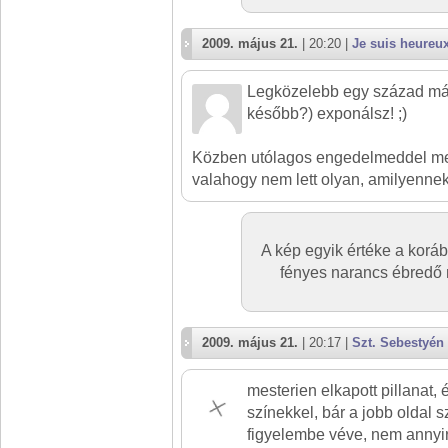
2009. május 21.
| 20:20 |
Je suis heureu
Legközelebb egy század má
később?) exponálsz! ;)
Közben utólagos engedelmeddel me
valahogy nem lett olyan, amilyennek 
A kép egyik értéke a korá
fényes narancs ébredő n
2009. május 21.
| 20:17 |
Szt. Sebestyén
mesterien elkapott pillanat,
színekkel, bár a jobb oldal 
figyelembe véve, nem annyi