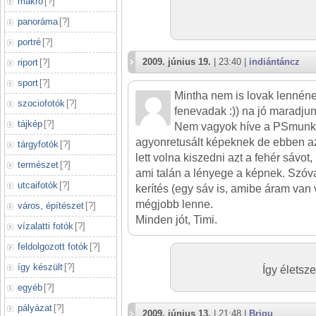
makró
[
?
]
panoráma
[
?
]
portré
[
?
]
2009. június 19.
| 23:40 |
indiántáncz
riport
[
?
]
sport
[
?
]
Mintha nem is lovak lennén
szociofotók
[
?
]
fenevadak :)) na jó maradjun
tájkép
[
?
]
Nem vagyok híve a PSmunk
agyonretusált képeknek de ebben a
tárgyfotók
[
?
]
lett volna kiszedni azt a fehér sávo
természet
[
?
]
ami talán a lényege a képnek. Szóva
utcaifotók
[
?
]
kerítés (egy sáv is, amibe áram van 
mégjobb lenne.
város, építészet
[
?
]
Minden jót, Timi.
vízalatti fotók
[
?
]
feldolgozott fotók
[
?
]
így készült
[
?
]
Így életsze
egyéb
[
?
]
pályázat
[
?
]
2009. június 13.
| 21:48 |
Brigu