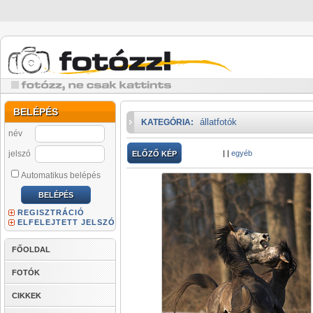
BELÉPÉS
állatfotók
KATEGÓRIA:
név
jelszó
|
|
egyéb
ELŐZŐ KÉP
Automatikus belépés
REGISZTRÁCIÓ
ELFELEJTETT JELSZÓ
FŐOLDAL
FOTÓK
CIKKEK