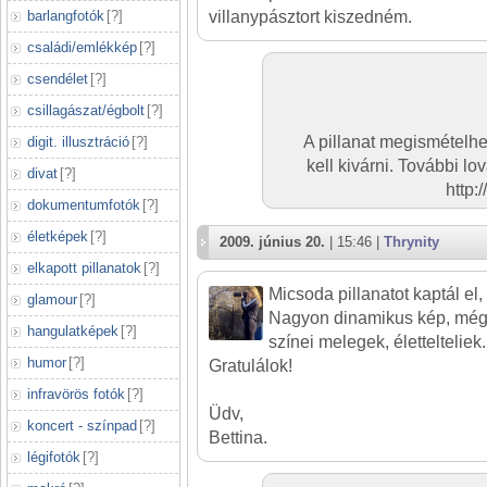
barlangfotók
[
?
]
villanypásztort kiszedném.
családi/emlékkép
[
?
]
csendélet
[
?
]
csillagászat/égbolt
[
?
]
A pillanat megismételhe
digit. illusztráció
[
?
]
kell kivárni. További lo
divat
[
?
]
http:
dokumentumfotók
[
?
]
életképek
[
?
]
2009. június 20.
| 15:46 |
Thrynity
elkapott pillanatok
[
?
]
Micsoda pillanatot kaptál el
glamour
[
?
]
Nagyon dinamikus kép, mégi
hangulatképek
[
?
]
színei melegek, életteltelie
humor
[
?
]
Gratulálok!
infravörös fotók
[
?
]
Üdv,
koncert - színpad
[
?
]
Bettina.
légifotók
[
?
]