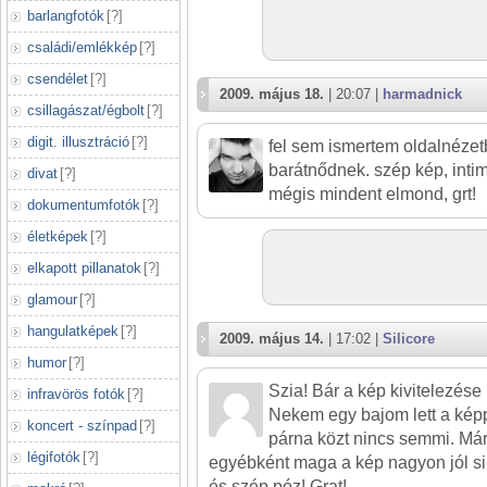
barlangfotók
[
?
]
családi/emlékkép
[
?
]
csendélet
[
?
]
2009. május 18.
| 20:07 |
harmadnick
csillagászat/égbolt
[
?
]
digit. illusztráció
[
?
]
fel sem ismertem oldalnézetb
barátnődnek. szép kép, inti
divat
[
?
]
mégis mindent elmond, grt!
dokumentumfotók
[
?
]
életképek
[
?
]
elkapott pillanatok
[
?
]
glamour
[
?
]
hangulatképek
[
?
]
2009. május 14.
| 17:02 |
Silicore
humor
[
?
]
Szia! Bár a kép kivitelezés
infravörös fotók
[
?
]
Nekem egy bajom lett a képp
koncert - színpad
[
?
]
párna közt nincs semmi. Már
légifotók
[
?
]
egyébként maga a kép nagyon jól s
és szép póz! Grat!