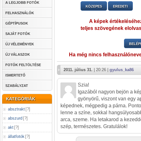
A LEGJOBB FOTÓK
KÖZEPES
EREDETI
FELHASZNÁLÓK
A képek értékeléséhez
GÉPTÍPUSOK
teljes szövegének elolvas
SAJÁT FOTÓK
BELÉP
ÚJ VÉLEMÉNYEK
Ha még nincs felhasználónev
ÚJ VÁLASZOK
FOTÓK FELTÖLTÉSE
2011. július 31.
| 20:26 |
gyulus_ka86
ISMERTETŐ
Szia!
SZABÁLYZAT
Igazából nagyon bejön a ké
gyönyörű, viszont van egy a
KATEGÓRIÁK
képednek, mégpedig a párna. Ponto
absztrakt
[
?
]
lenne a színe, sokkal hangsúlyosab
abszurd
[
?
]
arca, szeme. Ha letakarod a kezedd
szép, természetes. Gratulálok!
akt
[
?
]
állatfotók
[
?
]