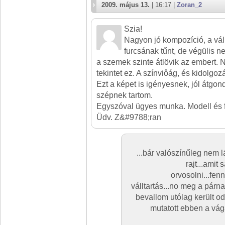
2009. május 13.
| 16:17 |
Zoran_2
Szia!
Nagyon jó kompozíció, a vá
furcsának tűnt, de végülis n
a szemek szinte átlövik az embert.
tekintet ez. A színviôág, és kidolgozá
Ezt a képet is igényesnek, jól átgon
szépnek tartom.
Egyszóval ügyes munka. Modell és fot
Üdv. Z&#9788;ran
...bár valószínűleg nem 
rajt...amit
orvosolni...fen
válltartás...no meg a párn
bevallom utólag került o
mutatott ebben a vág