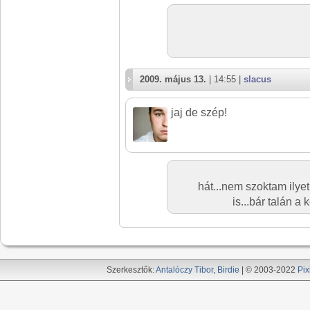
2009. május 13.
| 14:55 |
slacus
jaj de szép!
hát...nem szoktam ilyet
is...bár talán a k
Szerkesztők:
Antalóczy Tibor
,
Birdie
| © 2003-2022
Pix