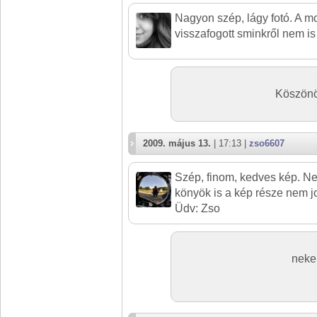
Nagyon szép, lágy fotó. A m
visszafogott sminkről nem is 
Köszönö
2009. május 13.
| 17:13 |
zso6607
Szép, finom, kedves kép. Ne
könyök is a kép része nem 
Üdv: Zso
neke