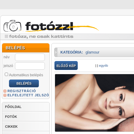
BELÉPÉS
glamour
KATEGÓRIA:
név
jelszó
|
|
egyéb
ELŐZŐ KÉP
Automatikus belépés
REGISZTRÁCIÓ
ELFELEJTETT JELSZÓ
FŐOLDAL
FOTÓK
CIKKEK