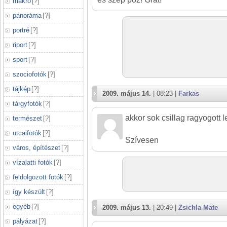
makró
[
?
]
panoráma
[
?
]
portré
[
?
]
riport
[
?
]
sport
[
?
]
szociofotók
[
?
]
tájkép
[
?
]
2009. május 14.
| 08:23 |
Farkas
tárgyfotók
[
?
]
akkor sok csillag ragyogott le 
természet
[
?
]
utcaifotók
[
?
]
Szívesen
város, építészet
[
?
]
vízalatti fotók
[
?
]
feldolgozott fotók
[
?
]
így készült
[
?
]
egyéb
[
?
]
2009. május 13.
| 20:49 |
Zsichla Mate
pályázat
[
?
]