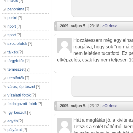
makró
[
?
]
panoráma
[
?
]
portré
[
?
]
2009. május 5.
| 23:18 |
cOldrex
riport
[
?
]
sport
[
?
]
Hozzáteszem még egy elhang
szociofotók
[
?
]
reagálva, hogy sok "normális
tájkép
[
?
]
nem feltétlen tucatfotó. Ez p
elképzelés, csak így nem teljesen 1
tárgyfotók
[
?
]
természet
[
?
]
utcaifotók
[
?
]
város, építészet
[
?
]
vízalatti fotók
[
?
]
feldolgozott fotók
[
?
]
2009. május 5.
| 23:12 |
cOldrex
így készült
[
?
]
Hát a meglátás jó, a kivitel
egyéb
[
?
]
Tetszik a sötét háttérből kie
pályázat
[
?
]