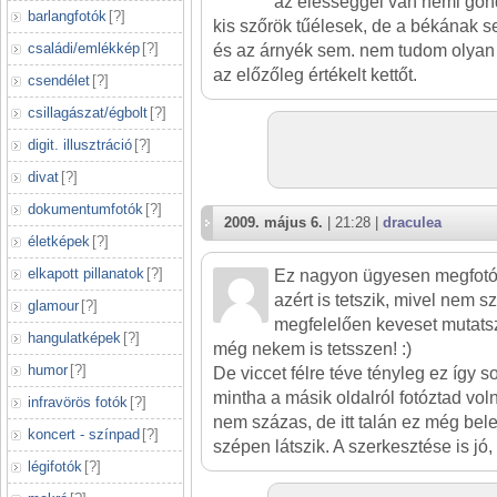
az élességgel van némi gond
barlangfotók
[
?
]
kis szőrök tűélesek, de a békának 
családi/emlékkép
[
?
]
és az árnyék sem. nem tudom olyan é
az előzőleg értékelt kettőt.
csendélet
[
?
]
csillagászat/égbolt
[
?
]
digit. illusztráció
[
?
]
divat
[
?
]
dokumentumfotók
[
?
]
2009. május 6.
| 21:28 |
draculea
életképek
[
?
]
elkapott pillanatok
[
?
]
Ez nagyon ügyesen megfotó
azért is tetszik, mivel nem s
glamour
[
?
]
megfelelően keveset mutats
hangulatképek
[
?
]
még nekem is tetsszen! :)
humor
[
?
]
De viccet félre téve tényleg ez így 
mintha a másik oldalról fotóztad vol
infravörös fotók
[
?
]
nem százas, de itt talán ez még belef
koncert - színpad
[
?
]
szépen látszik. A szerkesztése is jó,
légifotók
[
?
]