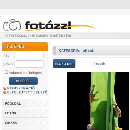
BELÉPÉS
állatok
KATEGÓRIA:
név
jelszó
|
|
egyéb
ELŐZŐ KÉP
Automatikus belépés
REGISZTRÁCIÓ
ELFELEJTETT JELSZÓ
FŐOLDAL
FOTÓK
CIKKEK