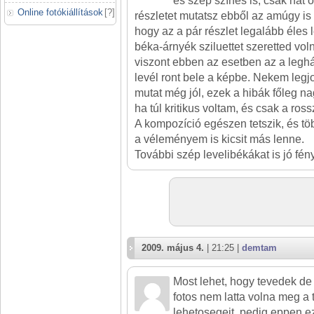
és szép színes is, csak hát 
Online fotókiállítások
[
?
]
részletet mutatsz ebből az amúgy is 
hogy az a pár részlet legalább éles
béka-árnyék sziluettet szeretted vol
viszont ebben az esetben az a leghá
levél ront bele a képbe. Nekem legj
mutat még jól, ezek a hibák főleg na
ha túl kritikus voltam, és csak a ros
A kompozíció egészen tetszik, és töb
a véleményem is kicsit más lenne.
További szép levelibékákat is jó fén
2009. május 4.
| 21:25 |
demtam
Most lehet, hogy tevedek de
fotos nem latta volna meg a
lehetosegeit, pedig eppen ez