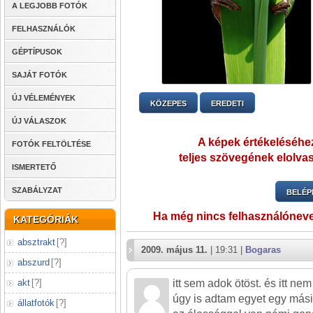
A LEGJOBB FOTÓK
FELHASZNÁLÓK
GÉPTÍPUSOK
SAJÁT FOTÓK
ÚJ VÉLEMÉNYEK
KÖZEPES
EREDETI
ÚJ VÁLASZOK
A képek értékeléséhez
FOTÓK FELTÖLTÉSE
teljes szövegének elolvas
ISMERTETŐ
SZABÁLYZAT
BELÉP
Ha még nincs felhasználónev
KATEGÓRIÁK
absztrakt
[
?
]
2009. május 11.
| 19:31 |
Bogaras
abszurd
[
?
]
akt
[
?
]
itt sem adok ötöst. és itt ne
úgy is adtam egyet egy mási
állatfotók
[
?
]