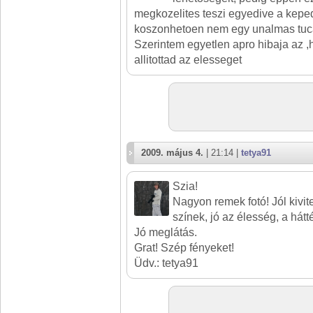
megkozelites teszi egyedive a kepe
koszonhetoen nem egy unalmas tuca
Szerintem egyetlen apro hibaja az ,
allitottad az elesseget
2009. május 4.
| 21:14 |
tetya91
Szia!
Nagyon remek fotó! Jól kivit
színek, jó az élesség, a hátté
Jó meglátás.
Grat! Szép fényeket!
Üdv.: tetya91