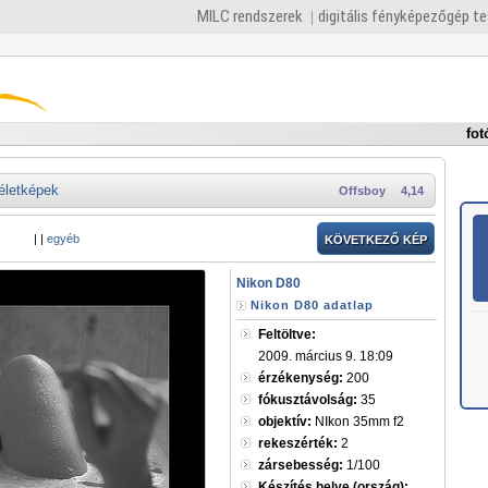
MILC rendszerek
digitális fényképezőgép t
fot
életképek
Offsboy
4,14
|
|
egyéb
KÖVETKEZŐ KÉP
Nikon D80
Nikon D80 adatlap
Feltöltve:
2009. március 9. 18:09
érzékenység:
200
fókusztávolság:
35
objektív:
NIkon 35mm f2
rekeszérték:
2
zársebesség:
1/100
Készítés helye (ország):