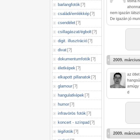
volna h
barlangfotók
[
?
]
ahonnan
nem igazán látszik
családi/emlékkép
[
?
]
De igazán jó mun
csendélet
[
?
]
csillagászat/égbolt
[
?
]
digit. illusztráció
[
?
]
divat
[
?
]
dokumentumfotók
[
?
]
2009. március
életképek
[
?
]
az ötle
elkapott pillanatok
[
?
]
hangsúl
glamour
[
?
]
amúgy 
d
hangulatképek
[
?
]
humor
[
?
]
infravörös fotók
[
?
]
koncert - színpad
[
?
]
légifotók
[
?
]
2009. március