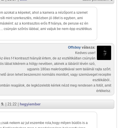
m azokat a képeket, ahol a kamera a nézőpont a szemet
esíti mint szerkesztés, miközben jó ötlet is egyben, ami
ásként: az a kontrasztos erős ff hiánya, de peruse ez én
 ... csúnyán szőrös lábbal, ami valjuk be nem épp esztétikus
Offsboy
válasza:
Kedves user!
Az éles f-f kontraszt hiányát értem, de az esztétikátlan csúnyán
ös lábat kikérem a hölgy nevében, akinek a lábáról lévén szó,
ugyanis 180as makróoptikával sem találnál rajta szőrt.
hető áron lehet beszerezni normális monitort, vagy szemüveget receptre
esztékából..
mbán reagálok, de legközelebb kérlek nézd meg rendesen a fotót, amit
értékelsz.
 9.
| 21:22 |
hegyiember
o,csak nekem az jut eszembe rola,hogy milyen büdös is a