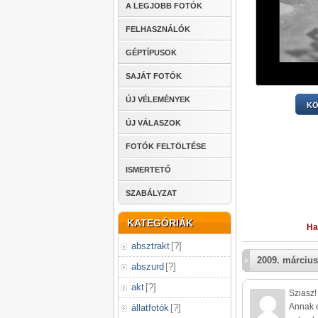
A LEGJOBB FOTÓK
FELHASZNÁLÓK
GÉPTÍPUSOK
SAJÁT FOTÓK
ÚJ VÉLEMÉNYEK
KÖ
ÚJ VÁLASZOK
FOTÓK FELTÖLTÉSE
ISMERTETŐ
SZABÁLYZAT
KATEGÓRIÁK
Ha
absztrakt
[
?
]
2009. március
abszurd
[
?
]
akt
[
?
]
Sziasz!
Annak e
állatfotók
[
?
]