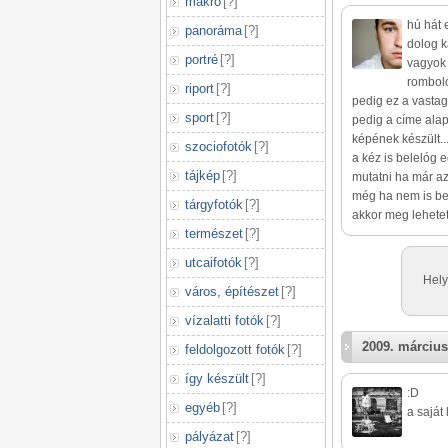
makró
[
?
]
hú hát 
panoráma
[
?
]
dolog k
portré
[
?
]
vagyok 
romboló
riport
[
?
]
pedig ez a vastag
sport
[
?
]
pedig a címe ala
képének készült..
szociofotók
[
?
]
a kéz is belelóg 
tájkép
[
?
]
mutatni ha már az
még ha nem is beá
tárgyfotók
[
?
]
akkor meg lehetett
természet
[
?
]
utcaifotók
[
?
]
Hely
város, építészet
[
?
]
vízalatti fotók
[
?
]
2009. március
feldolgozott fotók
[
?
]
így készült
[
?
]
:D
egyéb
[
?
]
a saját
pályázat
[
?
]