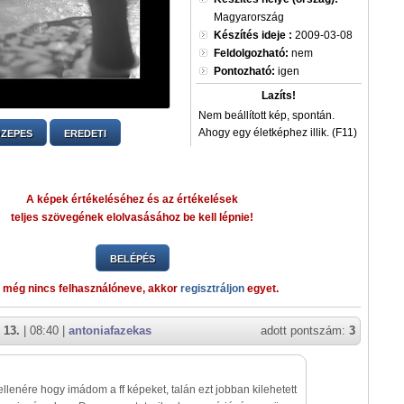
Magyarország
Készítés ideje :
2009-03-08
Feldolgozható:
nem
Pontozható:
igen
Lazíts!
Nem beállított kép, spontán.
Ahogy egy életképhez illik. (F11)
ZEPES
EREDETI
A képek értékeléséhez és az értékelések
teljes szövegének elolvasásához be kell lépnie!
BELÉPÉS
 még nincs felhasználóneve, akkor
regisztráljon
egyet.
 13.
| 08:40 |
antoniafazekas
adott pontszám:
3
llenére hogy imádom a ff képeket, talán ezt jobban kilehetett