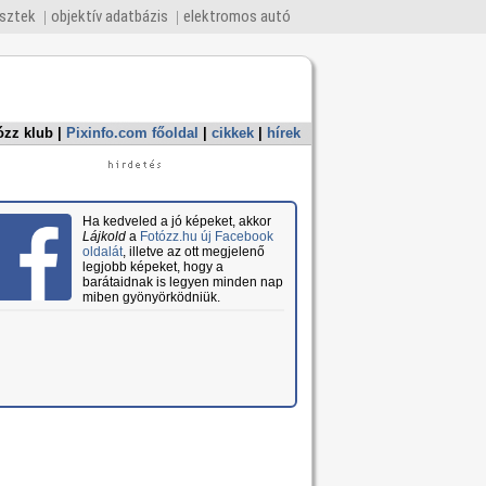
esztek
objektív adatbázis
elektromos autó
ózz klub
|
Pixinfo.com főoldal
|
cikkek
|
hírek
Ha kedveled a jó képeket, akkor
Lájkold
a
Fotózz.hu új Facebook
oldalát
, illetve az ott megjelenő
legjobb képeket, hogy a
barátaidnak is legyen minden nap
miben gyönyörködniük.