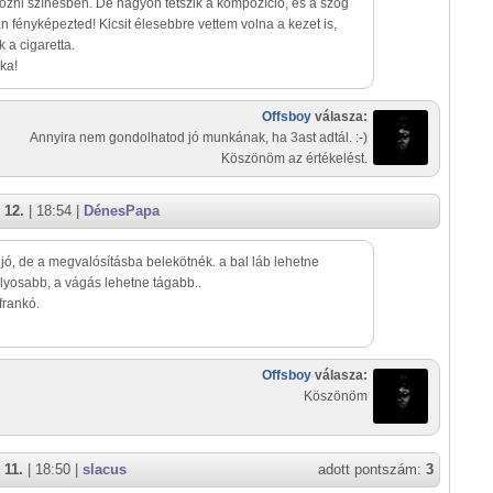
ozni színesben. De nagyon tetszik a kompozíció, és a szög
 fényképezted! Kicsit élesebbre vettem volna a kezet is,
 a cigaretta.
ka!
Offsboy
válasza:
Annyira nem gondolhatod jó munkának, ha 3ast adtál. :-)
Köszönöm az értékelést.
 12.
| 18:54 |
DénesPapa
t jó, de a megvalósításba belekötnék. a bal láb lehetne
yosabb, a vágás lehetne tágabb..
frankó.
Offsboy
válasza:
Köszönöm
 11.
| 18:50 |
slacus
adott pontszám:
3