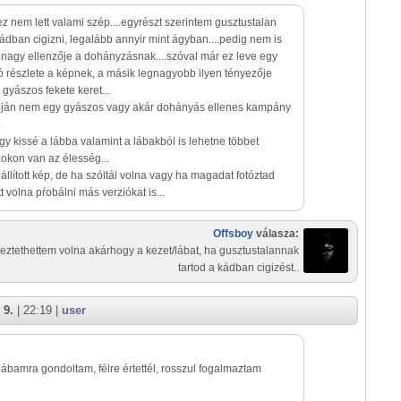
ez nem lett valami szép....egyrészt szerintem gusztustalan
ádban cigizni, legalább annyir mint ágyban....pedig nem is
nagy ellenzője a dohányzásnak....szóval már ez leve egy
 részlete a képnek, a másik legnagyobb ilyen tényezője
 gyászos fekete keret...
pján nem egy gyászos vagy akár dohányás ellenes kampány
.
egy kissé a lábba valamint a lábakból is lehetne többet
okon van az élesség...
llított kép, de ha szóltál volna vagy ha magadat fotóztad
 volna pŕobálni más verziókat is...
Offsboy
válasza:
eztethettem volna akárhogy a kezet/lábat, ha gusztustalannak
tartod a kádban cigizést..
 9.
| 22:19 |
user
 lábamra gondoltam, félre értettél, rosszul fogalmaztam