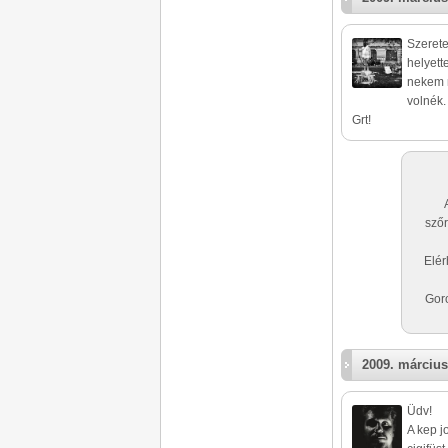
Szerete
helyett
nekem m
volnék.
Grt!
szőr
Elér
Goro
2009. március
Üdv!
A kep j