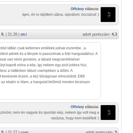
Offsboy
válasza:
Igen, én is rájöttem utána, sajnálom, bocsánat :)
 9.
| 21:28 |
atci
adott pontszám:
4,3
 fotód láttán csak kellemes emlékek jutnak eszembe...a
ötöst adnék és a fények is passzolnak a fotó hangulatához. A
ással van némi gondom, a lábaid megcserélésével
lyt kapott volna a kép, így nekem egy picit jobbra húz,
esz a háttérben látszó csempéken a dőlés. A
 kevésnek érzem, a kéz túlságosan elmosódott. Ettől
 az elején is írtam, a hangulat felűlmúl minden kicsinyes
Offsboy
válasza:
zönöm; nem én vagyok és spontán kép, nekem így volt meg a
varázsa, hogy nem beállított :)
 9.
| 21:27 |
user
adott pontszám:
5