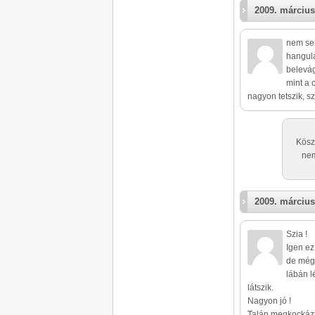
2009. március
nem sem
hangula
belevág
mint a 
nagyon tetszik, sz
Kösz
nem
2009. március
Szia !
Igen ez
de mégi
lábán l
látszik.
Nagyon jó !
Talán megkockázt