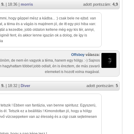
 9.
| 18:36 |
morris
adott pontszám:
4,9
mi, hogy géppel mész a kádba... :) csak bele ne ejtsd. van
t, a téma és a vágás is majdnem jó, de itt egy pici hiba van:
tál a kezedbe, jobb oldalon kellene még egy kis tér, annyi,
ciginél fent, és akkor lenne igazán ok a dolog, de így is
ia
Offsboy
válasza:
önöm, de nem én vagyok a téma, hanem egy hölgy. :-) Sajnos
 hagyhattam többet jobb odlalt, én is éreztem, de más zavaró
elemeket is hozott volna magával.
 9.
| 18:32 |
Diver
adott pontszám:
5
 tetszik ! Ebben van fantázia, van benne spiritusz. Egyszerü,
s él. Tetszik ez a beállitás ! Kimondottan jó, hogy a hölgy
évő vízcseppeken van az élesség és a cigi csak sejtelmesen
atom, hogy a nap képe lesz !