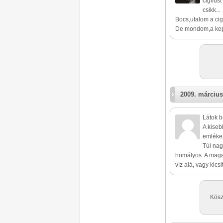
cigifüs
csikk...
Bocs,utalom a cigit
De mondom,a kep 
2009. március
Látok b
A kiseb
emlékez
Túl nag
homályos. A magam
víz alá, vagy kics
Kösz