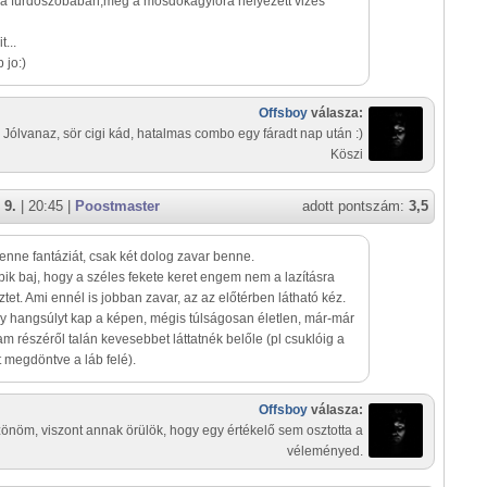
t a fürdöszobaban,meg a mosdokagylora helyezett vizes
...
jo:)
Offsboy
válasza:
Jólvanaz, sör cigi kád, hatalmas combo egy fáradt nap után :)
Köszi
 9.
| 20:45 |
Poostmaster
adott pontszám:
3,5
enne fantáziát, csak két dolog zavar benne.
bik baj, hogy a széles fekete keret engem nem a lazításra
tet. Ami ennél is jobban zavar, az az előtérben látható kéz.
y hangsúlyt kap a képen, mégis túlságosan életlen, már-már
 részéről talán kevesebbet láttatnék belőle (pl csuklóig a
it megdöntve a láb felé).
Offsboy
válasza:
önöm, viszont annak örülök, hogy egy értékelő sem osztotta a
véleményed.