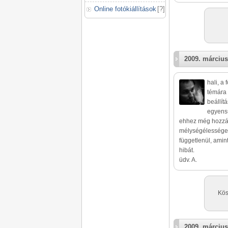
Online fotókiállítások
[
?
]
2009. március
hali, a
témára 
beállít
egyensú
ehhez még hozzát
mélységélességet
függetlenül, amint
hibát.
üdv. A.
Kös
2009. március