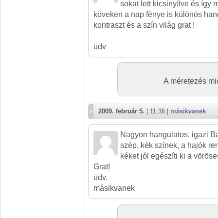
sokat lett kicsinyítve és így 
köveken a nap fénye is különös hang
kontraszt és a szín világ grat !
üdv
A méretezés mi
2009. február 5.
| 11:36 |
másikvanek
Nagyon hangulatos, igazi Ba
szép, kék színek, a hajók r
kéket jól egészíti ki a vörö
Grat!
üdv.
másikvanek