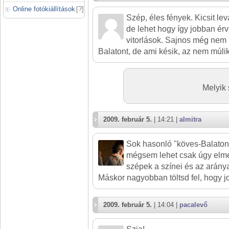
Online fotókiállítások
[
?
]
Szép, éles fények. Kicsit le
de lehet hogy így jobban ér
vitorlások. Sajnos még nem 
Balatont, de ami késik, az nem múlik.
Melyik 
2009. február 5.
| 14:21 |
almitra
Sok hasonló "köves-Balatono
mégsem lehet csak úgy elme
szépek a színei és az aránya
Máskor nagyobban töltsd fel, hogy jo
2009. február 5.
| 14:04 |
pacalevő