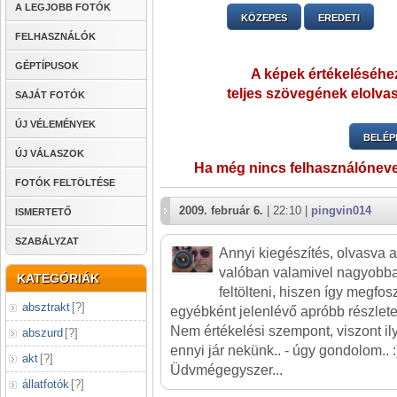
A LEGJOBB FOTÓK
KÖZEPES
EREDETI
FELHASZNÁLÓK
GÉPTÍPUSOK
A képek értékeléséhez
teljes szövegének elolvas
SAJÁT FOTÓK
ÚJ VÉLEMÉNYEK
BELÉP
ÚJ VÁLASZOK
Ha még nincs felhasználónev
FOTÓK FELTÖLTÉSE
2009. február 6.
| 22:10 |
pingvin014
ISMERTETŐ
SZABÁLYZAT
Annyi kiegészítés, olvasva a
valóban valamivel nagyobb
KATEGÓRIÁK
feltölteni, hiszen így megfos
absztrakt
[
?
]
egyébként jelenlévő apróbb részletek
Nem értékelési szempont, viszont ily
abszurd
[
?
]
ennyi jár nekünk.. - úgy gondolom.. :
akt
[
?
]
Üdvmégegyszer...
állatfotók
[
?
]