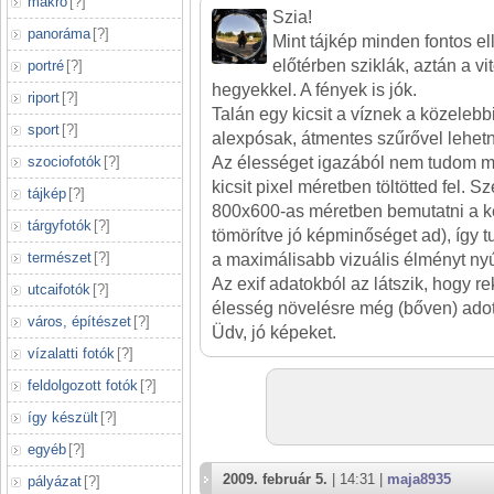
makró
[
?
]
Szia!
panoráma
[
?
]
Mint tájkép minden fontos el
előtérben sziklák, aztán a vi
portré
[
?
]
hegyekkel. A fények is jók.
riport
[
?
]
Talán egy kicsit a víznek a közelebb
sport
[
?
]
alexpósak, átmentes szűrővel lehet
szociofotók
[
?
]
Az élességet igazából nem tudom me
kicsit pixel méretben töltötted fel. 
tájkép
[
?
]
800x600-as méretben bemutatni a k
tárgyfotók
[
?
]
tömörítve jó képminőséget ad), így 
természet
[
?
]
a maximálisabb vizuális élményt nyú
Az exif adatokból az látszik, hogy r
utcaifotók
[
?
]
élesség növelésre még (bőven) adott
város, építészet
[
?
]
Üdv, jó képeket.
vízalatti fotók
[
?
]
feldolgozott fotók
[
?
]
így készült
[
?
]
egyéb
[
?
]
2009. február 5.
| 14:31 |
maja8935
pályázat
[
?
]