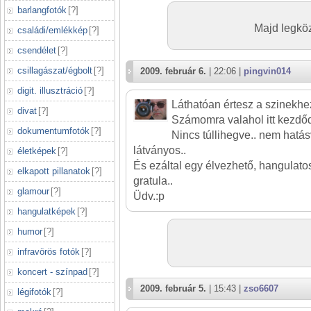
barlangfotók
[
?
]
Majd legköz
családi/emlékkép
[
?
]
csendélet
[
?
]
csillagászat/égbolt
[
?
]
2009. február 6.
| 22:06 |
pingvin014
digit. illusztráció
[
?
]
Láthatóan értesz a szinekhe
divat
[
?
]
Számomra valahol itt kezdőd
dokumentumfotók
[
?
]
Nincs túllihegve.. nem hatá
látványos..
életképek
[
?
]
És ezáltal egy élvezhető, hangulatos 
elkapott pillanatok
[
?
]
gratula..
glamour
[
?
]
Üdv.:p
hangulatképek
[
?
]
humor
[
?
]
infravörös fotók
[
?
]
koncert - színpad
[
?
]
2009. február 5.
| 15:43 |
zso6607
légifotók
[
?
]