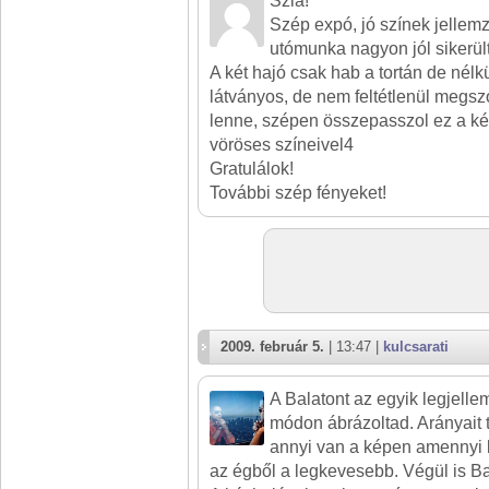
Szia!
Szép expó, jó színek jellemz
utómunka nagyon jól sikerült
A két hajó csak hab a tortán de nélk
látványos, de nem feltétlenül megszo
lenne, szépen összepasszol ez a ké
vöröses színeivel4
Gratulálok!
További szép fényeket!
2009. február 5.
| 13:47 |
kulcsarati
A Balatont az egyik legjell
módon ábrázoltad. Arányait 
annyi van a képen amennyi ke
az égből a legkevesebb. Végül is Bal