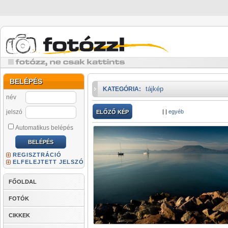
BELÉPÉS
tájkép
KATEGÓRIA:
név
jelszó
|
|
egyéb
ELŐZŐ KÉP
Automatikus belépés
REGISZTRÁCIÓ
ELFELEJTETT JELSZÓ
FŐOLDAL
FOTÓK
CIKKEK