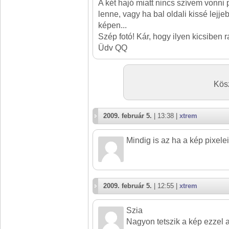
A két hajó miatt nincs szívem vonni 
lenne, vagy ha bal oldali kissé lejj
képen...
Szép fotó! Kár, hogy ilyen kicsiben ra
Üdv QQ
Kös
2009. február 5.
| 13:38 |
xtrem
Mindig is az ha a kép pixele
2009. február 5.
| 12:55 |
xtrem
Szia
Nagyon tetszik a kép ezzel a 