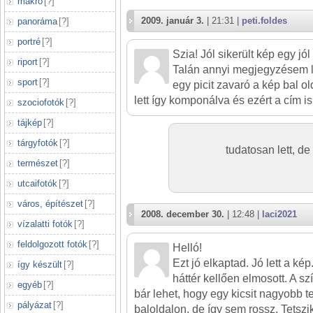
makró
[
?
]
2009. január 3.
| 21:31 |
peti.foldes
panoráma
[
?
]
portré
[
?
]
Szia! Jól sikerült kép egy jól 
riport
[
?
]
Talán annyi megjegyzésem 
sport
[
?
]
egy picit zavaró a kép bal o
lett így komponálva és ezért a cím is
szociofotók
[
?
]
tájkép
[
?
]
tárgyfotók
[
?
]
tudatosan lett, d
természet
[
?
]
utcaifotók
[
?
]
város, építészet
[
?
]
2008. december 30.
| 12:48 |
laci2021
vízalatti fotók
[
?
]
feldolgozott fotók
[
?
]
Helló!
Ezt jó elkaptad. Jó lett a ké
így készült
[
?
]
háttér kellően elmosott. A s
egyéb
[
?
]
bár lehet, hogy egy kicsit nagyobb t
pályázat
[
?
]
baloldalon, de így sem rossz. Tetszik