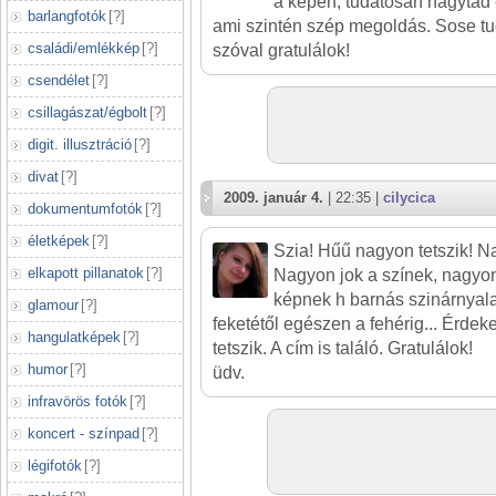
a képen, tudatosan hagytad 
barlangfotók
[
?
]
ami szintén szép megoldás. Sose tud
családi/emlékkép
[
?
]
szóval gratulálok!
csendélet
[
?
]
csillagászat/égbolt
[
?
]
digit. illusztráció
[
?
]
divat
[
?
]
2009. január 4.
| 22:35 |
cilycica
dokumentumfotók
[
?
]
életképek
[
?
]
Szia! Hűű nagyon tetszik! N
elkapott pillanatok
[
?
]
Nagyon jok a színek, nagyon
képnek h barnás szinárnyalat
glamour
[
?
]
feketétől egészen a fehérig... Érde
hangulatképek
[
?
]
tetszik. A cím is találó. Gratulálok!
humor
[
?
]
üdv.
infravörös fotók
[
?
]
koncert - színpad
[
?
]
légifotók
[
?
]