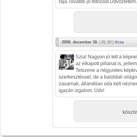
raja.További jó fotózást.Üdvözletem.
2008. december 30.
| 01:10 |
ilcsa
Szia! Nagyon jó tett a képne
az elkapott pillanat is, jel
Tetszene a négyzetes képkiv
szerkesztéssel, de a baloldali világ
zavarnak, állandóan oda kell néznem
igazán izgalom. Üdv!
köszön