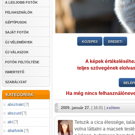
A LEGJOBB FOTÓK
FELHASZNÁLÓK
GÉPTÍPUSOK
SAJÁT FOTÓK
KÖZEPES
EREDETI
ÚJ VÉLEMÉNYEK
ÚJ VÁLASZOK
A képek értékeléséhez
FOTÓK FELTÖLTÉSE
teljes szövegének elolvas
ISMERTETŐ
SZABÁLYZAT
BELÉP
Ha még nincs felhasználónev
KATEGÓRIÁK
absztrakt
[
?
]
2009. január 27.
| 16:01 |
zsötem
abszurd
[
?
]
akt
[
?
]
Tetszik a cica élessége, tal
volna láttatni a macsek testé
állatfotók
[
?
]