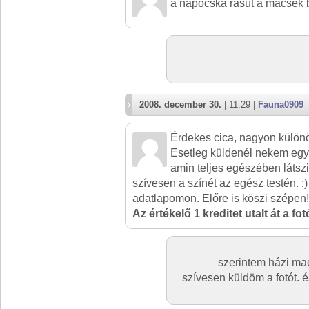
a napocska rásüt a macsek 
2008. december 30.
| 11:29 |
Fauna0909
Érdekes cica, nagyon különö
Esetleg küldenél nekem egy f
amin teljes egészében lát
szívesen a színét az egész testén. :)
adatlapomon. Előre is köszi szépen!
Az értékelő 1 kreditet utalt át a fo
szerintem házi ma
szívesen küldöm a fotót. é