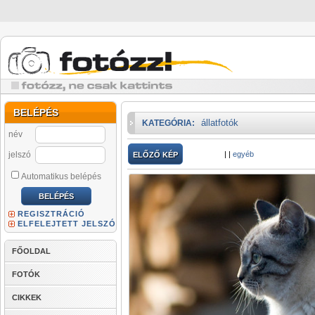
BELÉPÉS
állatfotók
KATEGÓRIA:
név
jelszó
|
|
egyéb
ELŐZŐ KÉP
Automatikus belépés
REGISZTRÁCIÓ
ELFELEJTETT JELSZÓ
FŐOLDAL
FOTÓK
CIKKEK