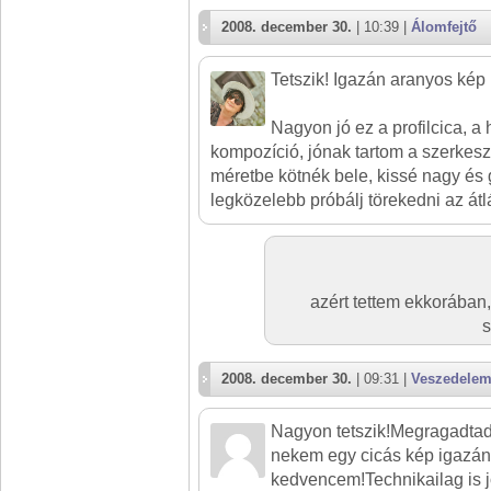
2008. december 30.
| 10:39 |
Álomfejtő
Tetszik! Igazán aranyos kép !
Nagyon jó ez a profilcica, a 
kompozíció, jónak tartom a szerkeszté
méretbe kötnék bele, kissé nagy és g
legközelebb próbálj törekedni az átl
azért tettem ekkorában
s
2008. december 30.
| 09:31 |
Veszedelem
Nagyon tetszik!Megragadtad 
nekem egy cicás kép igazán 
kedvencem!Technikailag is j