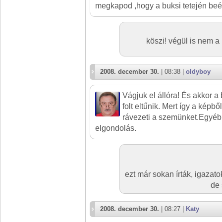
megkapod ,hogy a buksi tetején beég
köszi! végül is nem a
2008. december 30.
| 08:38 |
oldyboy
Vágjuk el állóra! És akkor a
folt eltűnik. Mert így a képbő
rávezeti a szemünket.Egyébk
elgondolás.
ezt már sokan írták, igazatok
de 
2008. december 30.
| 08:27 |
Katy