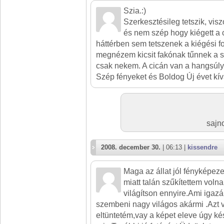
Szia.:)
Szerkesztésileg tetszik, visz
és nem szép hogy kiégett a c
háttérben sem tetszenek a kiégési f
megnézem kicsit fakónak tűnnek a s
csak nekem. A cicán van a hangsúly.
Szép fényeket és Boldog Új évet kív
sajno
2008. december 30.
| 06:13 |
kissendre
Maga az állat jól fényképezet
miatt talán szűkítettem voln
világítson ennyire.Ami igazá
szembeni nagy világos akármi .Azt 
eltüntetém,vay a képet eleve úgy k