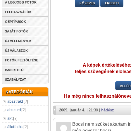
A LEGJOBB FOTÓK
KÖZEPES
EREDETI
FELHASZNÁLÓK
GÉPTÍPUSOK
SAJÁT FOTÓK
ÚJ VÉLEMÉNYEK
ÚJ VÁLASZOK
FOTÓK FELTÖLTÉSE
A képek értékeléséhez
ISMERTETŐ
teljes szövegének elolvas
SZABÁLYZAT
BELÉP
KATEGÓRIÁK
Ha még nincs felhasználónev
absztrakt
[
?
]
abszurd
[
?
]
2009. január 4.
| 21:39 |
hádész
akt
[
?
]
Bocsi nem szűket akartam ír
állatfotók
[
?
]
még egyszer bocsi.