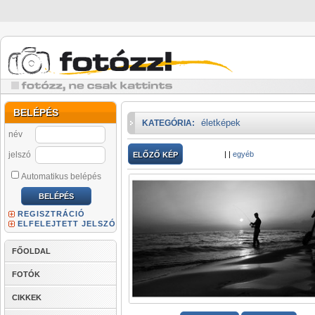
BELÉPÉS
életképek
KATEGÓRIA:
név
jelszó
|
|
egyéb
ELŐZŐ KÉP
Automatikus belépés
REGISZTRÁCIÓ
ELFELEJTETT JELSZÓ
FŐOLDAL
FOTÓK
CIKKEK