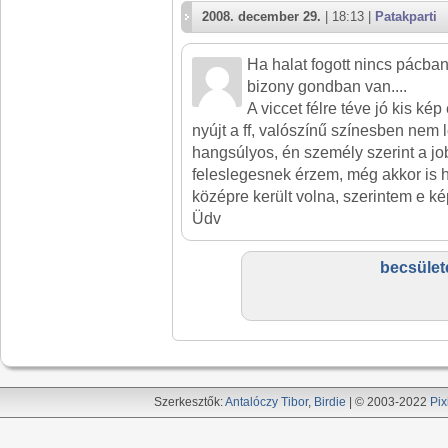
2008. december 29.
| 18:13 |
Patakparti
Ha halat fogott nincs pácba
bizony gondban van....
A viccet félre téve jó kis kép
nyújt a ff, valószínű színesben nem l
hangsúlyos, én személy szerint a job
feleslegesnek érzem, még akkor is h
középre került volna, szerintem e k
Üdv
becsület
Szerkesztők:
Antalóczy Tibor
,
Birdie
| © 2003-2022
Pix