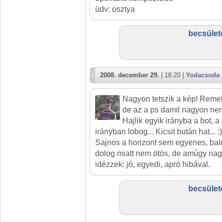
üdv: osztya
becsület
2008. december 29.
| 18:20 |
Yodacsoda
Nagyon tetszik a kép! Remek
de az a ps damil nagyon nem 
Hajlik egyik irányba a bot, 
irányban lobog... Kicsit bután hat... :)
Sajnos a horizont sem egyenes, balra
dolog miatt nem ötös, de amúgy nag
idézzek: jó, egyedi, apró hibával.
becsület