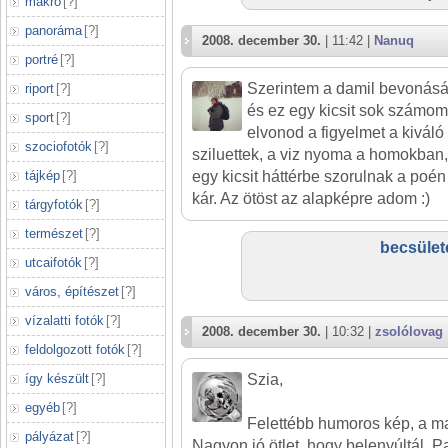
makró
[
?
]
panoráma
[
?
]
2008. december 30.
| 11:42 |
Nanuq
portré
[
?
]
Szerintem a damil bevonásáva
riport
[
?
]
és ez egy kicsit sok számom
sport
[
?
]
elvonod a figyelmet a kiváló 
szociofotók
[
?
]
sziluettek, a viz nyoma a homokban
tájkép
[
?
]
egy kicsit háttérbe szorulnak a poén 
kár. Az ötöst az alapképre adom :)
tárgyfotók
[
?
]
természet
[
?
]
becsület
utcaifotók
[
?
]
város, építészet
[
?
]
vízalatti fotók
[
?
]
2008. december 30.
| 10:32 |
zsolólovag
feldolgozott fotók
[
?
]
így készült
[
?
]
Szia,
egyéb
[
?
]
Felettébb humoros kép, a 
pályázat
[
?
]
Nagyon jó ötlet, hogy belenyúltál. P