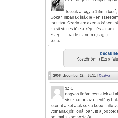
Tetszik ahogy a 18mm torzítja
Sokan hibának írják le - én szeretem
torzítást. Szerintem ezen a képen i
kicsit vicces tőle a kép... és a damil
Szép ff... na de ez nem újság :)
Szia.
becsület
Köszönöm.:) Ezt a fajta
2008. december 29.
| 18:31 |
Osztya
szia,
nagyon fínóm részletekkel á
visszaadod az ellenfény hat
szerint a két alak sok a képen, illetv
volnának jók, önállóan. Itt a jobbol
optimális kompozíciót.