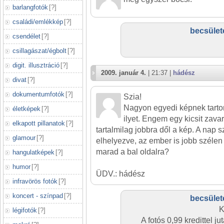
barlangfotók
[
?
]
családi/emlékkép
[
?
]
becsület
csendélet
[
?
]
csillagászat/égbolt
[
?
]
digit. illusztráció
[
?
]
2009. január 4.
| 21:37 |
hádész
divat
[
?
]
dokumentumfotók
[
?
]
Szia!
Nagyon egyedi képnek tarto
életképek
[
?
]
ilyet. Engem egy kicsit zavar
elkapott pillanatok
[
?
]
tartalmilag jobbra dől a kép. A nap
glamour
[
?
]
elhelyezve, az ember is jobb szélen 
marad a bal oldalra?
hangulatképek
[
?
]
humor
[
?
]
ÜDV.: hádész
infravörös fotók
[
?
]
koncert - színpad
[
?
]
becsület
K
légifotók
[
?
]
A fotós 0,99 kredittel 