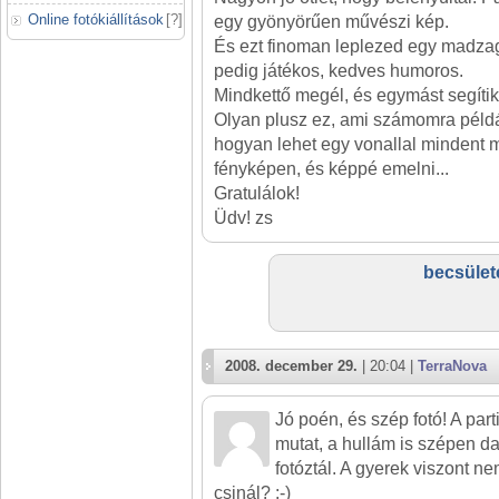
Online fotókiállítások
[
?
]
egy gyönyörűen művészi kép.
És ezt finoman leplezed egy madzag
pedig játékos, kedves humoros.
Mindkettő megél, és egymást segítik
Olyan plusz ez, ami számomra péld
hogyan lehet egy vonallal mindent 
fényképen, és képpé emelni...
Gratulálok!
Üdv! zs
becsület
2008. december 29.
| 20:04 |
TerraNova
Jó poén, és szép fotó! A par
mutat, a hullám is szépen da
fotóztál. A gyerek viszont ne
csinál? :-)