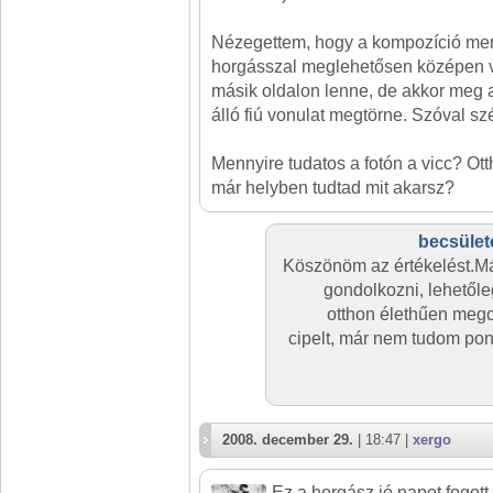
Nézegettem, hogy a kompozíció menn
horgásszal meglehetősen középen va
másik oldalon lenne, de akkor meg 
álló fiú vonulat megtörne. Szóval szé
Mennyire tudatos a fotón a vicc? Ott
már helyben tudtad mit akarsz?
becsület
Köszönöm az értékelést.M
gondolkozni, lehetől
otthon élethűen megc
cipelt, már nem tudom pon
2008. december 29.
| 18:47 |
xergo
Ez a horgász jó napot fogott ki