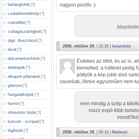
barlangfotók
[
?
]
nagyon pozitív :)
családi/emlékkép
[
?
]
csendélet
[
?
]
köszönöm 
csillagászat/égbolt
[
?
]
digit. illusztráció
[
?
]
2008. október 28.
| 15:26 |
lavandula
divat
[
?
]
dokumentumfotók
[
?
]
Érdekes az ötlet, és az is, a
életképek
[
?
]
kiemelted, a hátteret pedig f
pöttyök a kép jobb alsó sa
elkapott pillanatok
[
?
]
zavaróak, illetve egyszerűen nem tu
glamour
[
?
]
hangulatképek
[
?
]
nem mindig a szép a tökéle
humor
[
?
]
roszz expó több tartal
infravörös fotók
[
?
]
mond!!!kö
koncert - színpad
[
?
]
légifotók
[
?
]
2008. október 28.
| 08:16 |
Radavyt