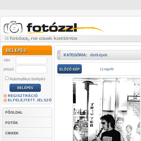
BELÉPÉS
életképek
KATEGÓRIA:
név
jelszó
|
|
egyéb
ELŐZŐ KÉP
Automatikus belépés
REGISZTRÁCIÓ
ELFELEJTETT JELSZÓ
FŐOLDAL
FOTÓK
CIKKEK