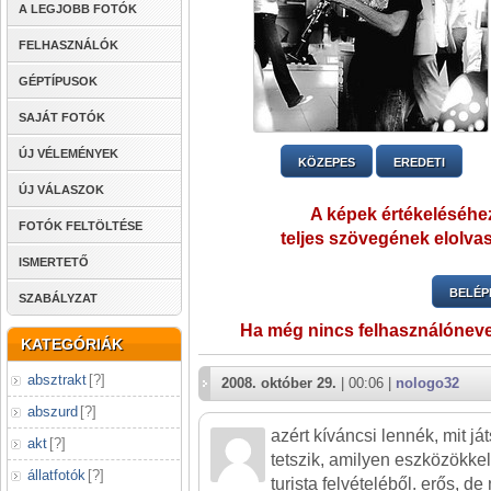
A LEGJOBB FOTÓK
FELHASZNÁLÓK
GÉPTÍPUSOK
SAJÁT FOTÓK
ÚJ VÉLEMÉNYEK
KÖZEPES
EREDETI
ÚJ VÁLASZOK
A képek értékeléséhez
FOTÓK FELTÖLTÉSE
teljes szövegének elolvas
ISMERTETŐ
BELÉP
SZABÁLYZAT
Ha még nincs felhasználónev
KATEGÓRIÁK
absztrakt
[
?
]
2008. október 29.
| 00:06 |
nologo32
abszurd
[
?
]
azért kíváncsi lennék, mit ját
akt
[
?
]
tetszik, amilyen eszközökkel
állatfotók
[
?
]
turista felvételéből. erős, 