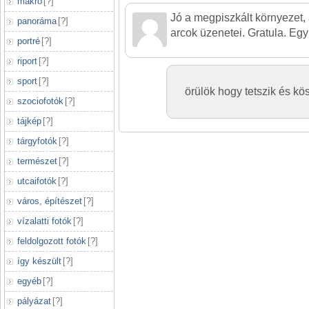
makró
[
?
]
Jó a megpiszkált környezet, 
panoráma
[
?
]
arcok üzenetei. Gratula. Egy
portré
[
?
]
riport
[
?
]
sport
[
?
]
örülök hogy tetszik és k
szociofotók
[
?
]
tájkép
[
?
]
tárgyfotók
[
?
]
természet
[
?
]
utcaifotók
[
?
]
város, építészet
[
?
]
vízalatti fotók
[
?
]
feldolgozott fotók
[
?
]
így készült
[
?
]
egyéb
[
?
]
pályázat
[
?
]