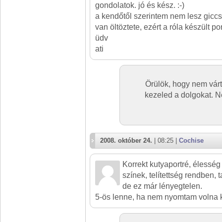
gondolatok. jó és kész. :-)
a kendőtől szerintem nem lesz giccs
van öltöztete, ezért a róla készült por
üdv
ati
Örülök, hogy nem várt
kezeled a dolgokat. N
2008. október 24.
| 08:25 |
Cochise
Korrekt kutyaportré, élesség
színek, telítettség rendben, t
de ez már lényegtelen.
5-ös lenne, ha nem nyomtam volna k