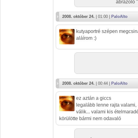
ábrázoló "
2008. október 24.
| 01:00 |
PaloAlto
kutyaportré szépen megcsinál
aláírom :)
2008. október 24.
| 00:44 |
PaloAlto
ez aztán a giccs
legalább lenne rajta valami,
válik... valami kis ételmara
körülötte bármi nem odavaló