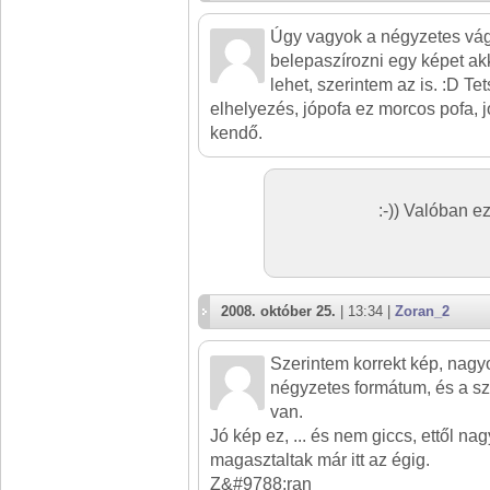
Úgy vagyok a négyzetes vág
belepaszírozni egy képet ak
lehet, szerintem az is. :D Tet
elhelyezés, jópofa ez morcos pofa, jó
kendő.
:-)) Valóban e
2008. október 25.
| 13:34 |
Zoran_2
Szerintem korrekt kép, nag
négyzetes formátum, és a sz
van.
Jó kép ez, ... és nem giccs, ettől n
magasztaltak már itt az égig.
Z&#9788;ran