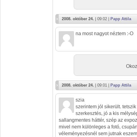
2008. október 24.
| 09:02 |
Papp Attila
na most nagyot néztem :-O
Okoz
2008. október 24.
| 09:01 |
Papp Attila
szia
szerintem jól sikerült. tetszi
szerkesztés, jó a kis mélysé
sallangmentes háttér, szép az expoz
mivel nem különleges a fotó, csupán
véleményezésnél sem jutnak esze