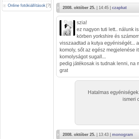
Online fotókiállítások
[
?
]
2008. október 25.
| 14:45 |
czapkat
szia!
ez nagyon tuti lett.. nálunk i
körben yorkshire és számomr
visszaadtad a kutya egyéniségét...
komoly, sőt az egész megjelenése i
komolyságot sugall...
pedig játékosak is tudnak lenni, na
grat
Hatalmas egyéniségek.
ismeri c
2008. október 25.
| 13:43 |
monogram