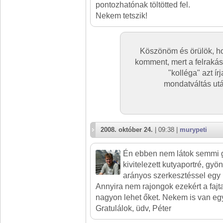
pontozhatónak töltötted fel.
Nekem tetszik!
Köszönöm és örülök, ho
komment, mert a felrakás
"kolléga" azt í
mondatváltás ut
2008. október 24.
| 09:38 |
murypeti
Én ebben nem látok semmi 
kivitelezett kutyaportré, gyö
arányos szerkesztéssel egy ig
Annyira nem rajongok ezekért a fajta
nagyon lehet őket. Nekem is van eg
Gratulálok, üdv, Péter