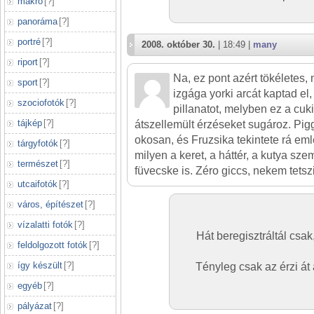
makró
[
?
]
panoráma
[
?
]
portré
[
?
]
2008. október 30.
| 18:49 |
many
riport
[
?
]
Na, ez pont azért tökéletes
sport
[
?
]
izgága yorki arcát kaptad e
szociofotók
[
?
]
pillanatot, melyben ez a cuk
tájkép
[
?
]
átszellemült érzéseket sugároz. Pig
okosan, és Fruzsika tekintete rá em
tárgyfotók
[
?
]
milyen a keret, a háttér, a kutya sz
természet
[
?
]
füvecske is. Zéro giccs, nekem tetsz
utcaifotók
[
?
]
város, építészet
[
?
]
vízalatti fotók
[
?
]
Hát beregisztráltál cs
feldolgozott fotók
[
?
]
így készült
[
?
]
Tényleg csak az érzi át a
egyéb
[
?
]
pályázat
[
?
]