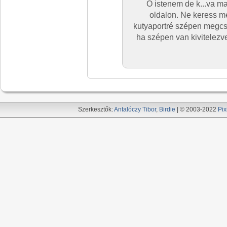
Ó istenem de k...va m
oldalon. Ne keress mé
kutyaportré szépen megcsi
ha szépen van kivitelezv
Szerkesztők:
Antalóczy Tibor
,
Birdie
| © 2003-2022
Pix