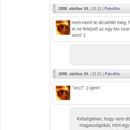
2008. október 24.
| 01:11 |
PaloAlto
nem-nem! te dicsértél meg, 
el ne felejsd! az egy kis sz
sem! :)
2008. október 24.
| 01:01 |
PaloAlto
"vicc!" ;) igen!
Kétségtelen, hogy nem dön
magasságokat, mint egy f