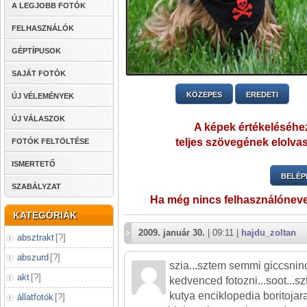
A LEGJOBB FOTÓK
FELHASZNÁLÓK
GÉPTÍPUSOK
SAJÁT FOTÓK
KÖZEPES
EREDETI
ÚJ VÉLEMÉNYEK
ÚJ VÁLASZOK
A képek értékeléséhez
teljes szövegének elolvas
FOTÓK FELTÖLTÉSE
ISMERTETŐ
BELÉP
SZABÁLYZAT
Ha még nincs felhasználónev
KATEGÓRIÁK
2009. január 30.
| 09:11 |
hajdu_zoltan
absztrakt
[
?
]
abszurd
[
?
]
szia...sztem semmi giccsnin
akt
[
?
]
kedvenced fotozni...soot...
kutya enciklopedia boritojara
állatfotók
[
?
]