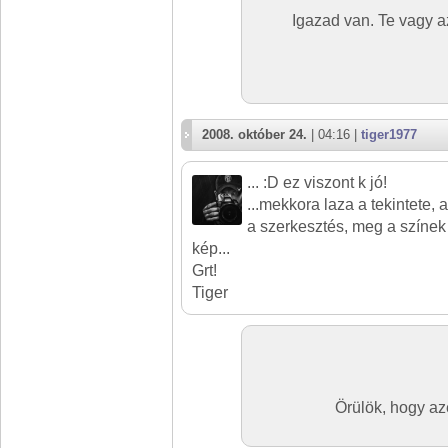
Igazad van. Te vagy a
2008. október 24.
| 04:16 |
tiger1977
... :D ez viszont k jó!
...mekkora laza a tekintete, 
a szerkesztés, meg a színek é
kép...
Grt!
Tiger
Örülök, hogy azé