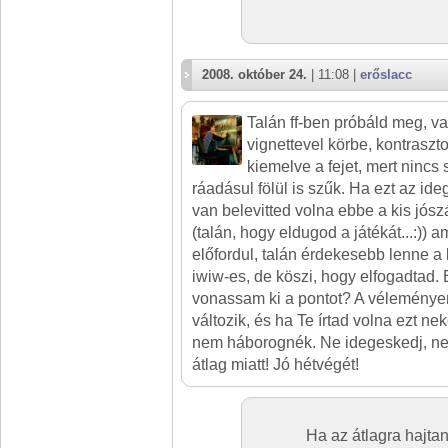
2008. október 24.
| 11:08 |
erőslacc
Talán ff-ben próbáld meg, va
vignettevel körbe, kontrasz
kiemelve a fejet, mert nincs
ráadásul fölül is szűk. Ha ezt az id
van belevitted volna ebbe a kis jós
(talán, hogy eldugod a játékát...:)) 
előfordul, talán érdekesebb lenne a
iwiw-es, de köszi, hogy elfogadtad.
vonassam ki a pontot? A véleménye
változik, és ha Te írtad volna ezt n
nem háborognék. Ne idegeskedj, ne
átlag miatt! Jó hétvégét!
Ha az átlagra hajt