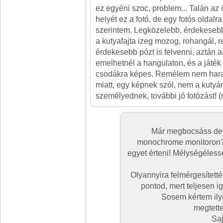
ez egyéni szoc, problem... Talán az
helyét ez a fotó, de egy fotós oldal
szerintem. Legközelebb, érdekesebb
a kutyafajta izeg mozog, rohangál, r
érdekesebb pózt is felvenni, aztán a
emelhetnél a hangulaton, és a játé
csodákra képes. Remélem nem har
miatt, egy képnek szól, nem a kutyá
személyednek, további jó fotózást! (
Már megbocsáss de 
monochrome monitoron
egyet érteni! Mélységéless
Olyannyira felmérgesítetté
pontod, mert teljesen i
Sosem kértem ily
megtett
Saj