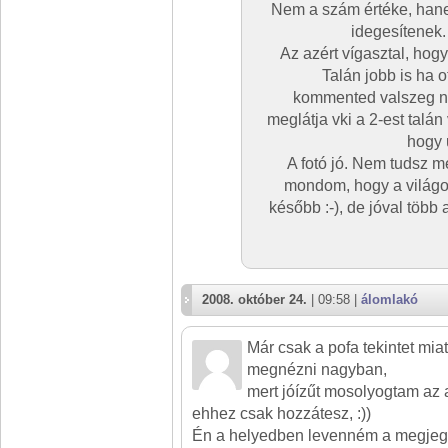
Nem a szám értéke, hane
idegesítenek.
Az azért vígasztal, ho
Talán jobb is ha o
kommented valszeg ne
meglátja vki a 2-est talán
hogy u
A fotó jó. Nem tudsz 
mondom, hogy a világot
később :-), de jóval több
2008. október 24.
| 09:58 |
álomlakó
Már csak a pofa tekintet miat
megnézni nagyban,
mert jóízűt mosolyogtam az 
ehhez csak hozzátesz, :))
Én a helyedben levenném a megjegy