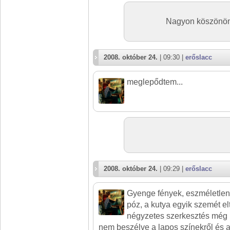
Nagyon köszönöm 
2008. október 24.
| 09:30 |
erőslacc
meglepődtem...
2008. október 24.
| 09:29 |
erőslacc
Gyenge fények, eszméletlen
póz, a kutya egyik szemét el
négyzetes szerkesztés még 
nem beszélve a lapos színekről és a 