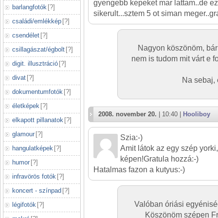
gyengebb kepeket mar lattam..de ez
barlangfotók
[
?
]
sikerult...sztem 5 ot siman meger..gr
családi/emlékkép
[
?
]
csendélet
[
?
]
Nagyon köszönöm, bár 
csillagászat/égbolt
[
?
]
nem is tudom mit várt e 
digit. illusztráció
[
?
]
divat
[
?
]
Na sebaj, 
dokumentumfotók
[
?
]
életképek
[
?
]
2008. november 20.
| 10:40 |
Hooliboy
elkapott pillanatok
[
?
]
glamour
[
?
]
Szia:-)
Amit látok az egy szép yorki
hangulatképek
[
?
]
képen!Gratula hozzá:-)
humor
[
?
]
Hatalmas fazon a kutyus:-)
infravörös fotók
[
?
]
koncert - színpad
[
?
]
Valóban óriási egyéniség
légifotók
[
?
]
Köszönöm szépen Fru