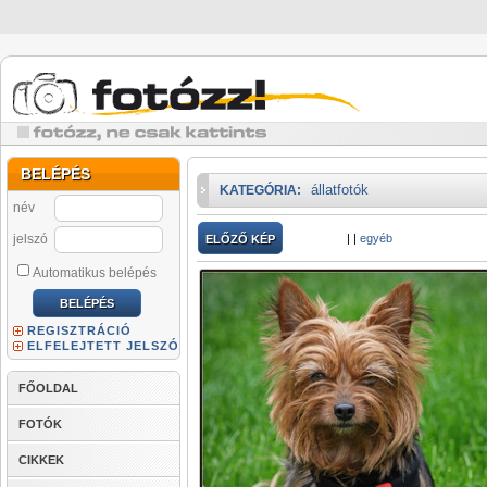
BELÉPÉS
állatfotók
KATEGÓRIA:
név
jelszó
|
|
egyéb
ELŐZŐ KÉP
Automatikus belépés
REGISZTRÁCIÓ
ELFELEJTETT JELSZÓ
FŐOLDAL
FOTÓK
CIKKEK