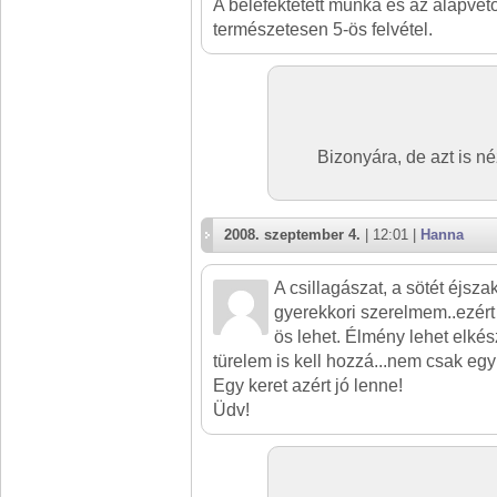
A belefektetett munka és az alapvet
természetesen 5-ös felvétel.
Bizonyára, de azt is n
2008. szeptember 4.
| 12:01 |
Hanna
A csillagászat, a sötét éjsza
gyerekkori szerelmem..ezért
ös lehet. Élmény lehet elkés
türelem is kell hozzá...nem csak egy 
Egy keret azért jó lenne!
Üdv!