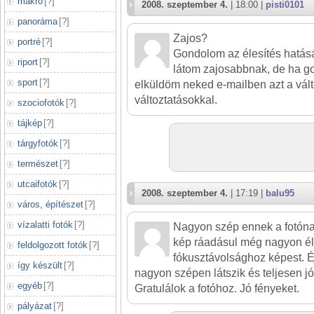
makró
[
?
]
2008. szeptember 4.
| 18:00 |
pisti0101
panoráma
[
?
]
Zajos?
portré
[
?
]
Gondolom az élesítés hatás
riport
[
?
]
látom zajosabbnak, de ha g
sport
[
?
]
elküldöm neked e-mailben azt a vált
változtatásokkal.
szociofotók
[
?
]
tájkép
[
?
]
tárgyfotók
[
?
]
természet
[
?
]
utcaifotók
[
?
]
2008. szeptember 4.
| 17:19 |
balu95
város, építészet
[
?
]
vízalatti fotók
[
?
]
Nagyon szép ennek a fotóna
kép ráadásul még nagyon él
feldolgozott fotók
[
?
]
fókusztávolsághoz képest. É
így készült
[
?
]
nagyon szépen látszik és teljesen jó
egyéb
[
?
]
Gratulálok a fotóhoz. Jó fényeket.
pályázat
[
?
]