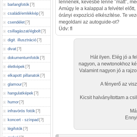
lennének, kevésbé lenne "matt", mé
barlangfotók
[
?
]
Amúgy le a kalappal a felvétel előtt
családi/emlékkép
[
?
]
órányi expozíció elkészítése. Te veze
megoldani az autoguide-ot?
csendélet
[
?
]
Üdv: fl
csillagászat/égbolt
[
?
]
digit. illusztráció
[
?
]
divat
[
?
]
Hát ilyen. Elég jó a f
dokumentumfotók
[
?
]
nagyon, a newtonokhoz kép
életképek
[
?
]
Valamint nagyon jó a rajzo
elkapott pillanatok
[
?
]
A fényerő az visz
glamour
[
?
]
hangulatképek
[
?
]
Kicsit halványítottam a cs
humor
[
?
]
Már
infravörös fotók
[
?
]
Ennyi
koncert - színpad
[
?
]
légifotók
[
?
]