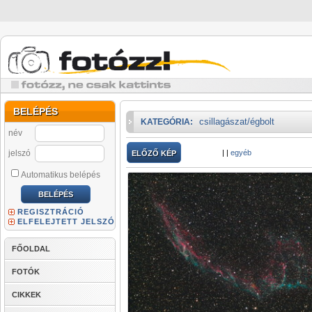
BELÉPÉS
csillagászat/égbolt
KATEGÓRIA:
név
jelszó
|
|
egyéb
ELŐZŐ KÉP
Automatikus belépés
REGISZTRÁCIÓ
ELFELEJTETT JELSZÓ
FŐOLDAL
FOTÓK
CIKKEK