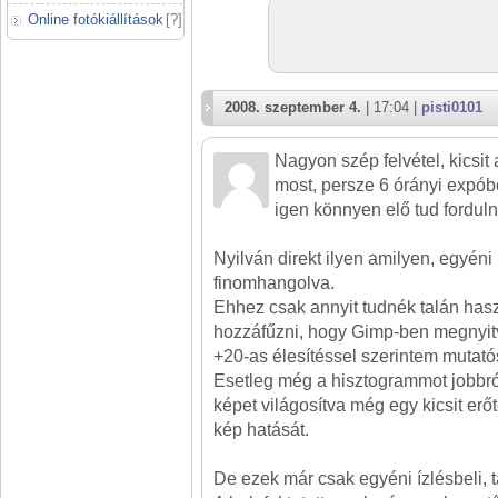
Online fotókiállítások
[
?
]
2008. szeptember 4.
| 17:04 |
pisti0101
Nagyon szép felvétel, kicsit
most, persze 6 órányi expób
igen könnyen elő tud forduln
Nyilván direkt ilyen amilyen, egyéni 
finomhangolva.
Ehhez csak annyit tudnék talán has
hozzáfűzni, hogy Gimp-ben megnyitv
+20-as élesítéssel szerintem mutat
Esetleg még a hisztogrammot jobbró
képet világosítva még egy kicsit erő
kép hatását.
De ezek már csak egyéni ízlésbeli, tá