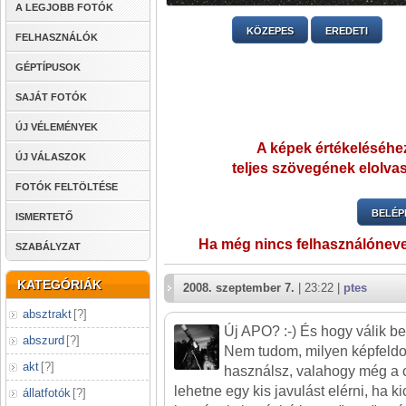
A LEGJOBB FOTÓK
KÖZEPES
EREDETI
FELHASZNÁLÓK
GÉPTÍPUSOK
SAJÁT FOTÓK
ÚJ VÉLEMÉNYEK
A képek értékeléséhez
ÚJ VÁLASZOK
teljes szövegének elolvas
FOTÓK FELTÖLTÉSE
BELÉP
ISMERTETŐ
Ha még nincs felhasználónev
SZABÁLYZAT
KATEGÓRIÁK
2008. szeptember 7.
| 23:22 |
ptes
absztrakt
[
?
]
Új APO? :-) És hogy válik b
abszurd
[
?
]
Nem tudom, milyen képfeldo
akt
[
?
]
használsz, valahogy még a c
lehetne egy kis javulást elérni, ha ki
állatfotók
[
?
]