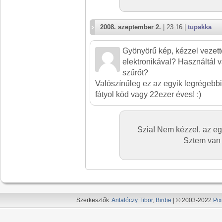
2008. szeptember 2.
| 23:16 |
tupakka
Gyönyörű kép, kézzel vezett
elektronikával? Használtál 
szűrőt?
Valószínűleg ez az egyik legrégebbi k
fátyol köd vagy 22ezer éves! :)
Szia! Nem kézzel, az egy
Sztem van e
Szerkesztők:
Antalóczy Tibor
,
Birdie
| © 2003-2022
Pix