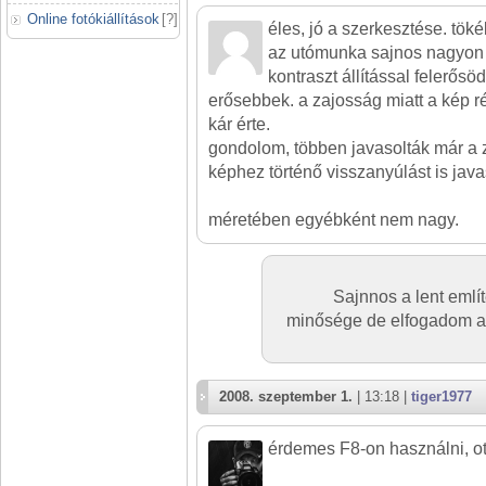
Online fotókiállítások
[
?
]
éles, jó a szerkesztése. tökél
az utómunka sajnos nagyon 
kontraszt állítással felerősödö
erősebbek. a zajosság miatt a kép ré
kár érte.
gondolom, többen javasolták már a z
képhez történő visszanyúlást is jav
méretében egyébként nem nagy.
Sajnnos a lent említ
minősége de elfogadom a t
2008. szeptember 1.
| 13:18 |
tiger1977
érdemes F8-on használni, ott 