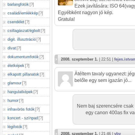
barlangfotók
[
?
]
Ezek javítására: ISO 64(vag
Egyébként nagyon jó kép.
családi/emlékkép
[
?
]
Gratula!
csendélet
[
?
]
csillagászat/égbolt
[
?
]
digit. illusztráció
[
?
]
divat
[
?
]
dokumentumfotók
[
?
]
2008. szeptember 1.
| 22:51 |
fejes.istva
életképek
[
?
]
Átéltem tavaly ugyanezt: jég
elkapott pillanatok
[
?
]
belőle egy sem igazán jó...
glamour
[
?
]
hangulatképek
[
?
]
humor
[
?
]
Nem baj szerencsére csak 
infravörös fotók
[
?
]
egy canon 400as fix v
koncert - színpad
[
?
]
légifotók
[
?
]
2008. szeptember 1.
| 21:46 |
vbv