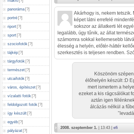
makró
[
?
]
panoráma
[
?
]
Akárhogy is, nekem tetszik
portré
[
?
]
képet látni errefelé mindenfé
sokszor az állatkerti lét egyé
riport
[
?
]
legalább, úgy tűnik, az állat termész
sport
[
?
]
számomra sokkal kellemesebb látván
szociofotók
[
?
]
élesség a helyén, előtér-háttér kellő
szerkesztés is teljesen rendben. Szó
tájkép
[
?
]
tárgyfotók
[
?
]
természet
[
?
]
Köszönöm szépen és
utcaifotók
[
?
]
élőhelyén készült :D E
mert ismertem a helyet
város, építészet
[
?
]
ezeket a kis rágcsálókat f
vízalatti fotók
[
?
]
aztán igen félénknek
feldolgozott fotók
[
?
]
álcázás nélkül a fűb
"levadá
így készült
[
?
]
egyéb
[
?
]
2008. szeptember 1.
| 13:43 |
efi
pályázat
[
?
]