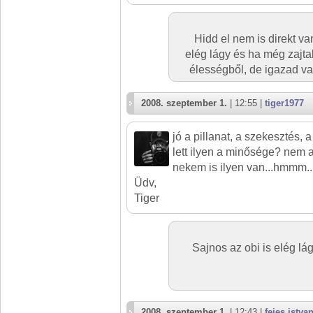
Hidd el nem is direkt van
elég lágy és ha még zajtal
élességből, de igazad v
2008. szeptember 1.
| 12:55 |
tiger1977
jó a pillanat, a szekesztés, 
lett ilyen a minősége? nem az
nekem is ilyen van...hmmm..
Üdv,
Tiger
Sajnos az obi is elég lá
2008. szeptember 1.
| 12:43 |
fejes.istva