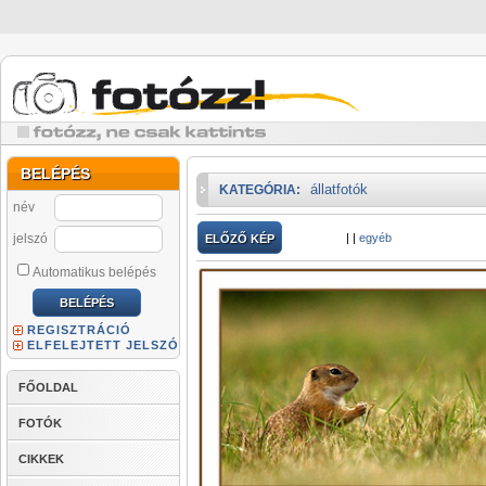
BELÉPÉS
állatfotók
KATEGÓRIA:
név
jelszó
|
|
egyéb
ELŐZŐ KÉP
Automatikus belépés
REGISZTRÁCIÓ
ELFELEJTETT JELSZÓ
FŐOLDAL
FOTÓK
CIKKEK