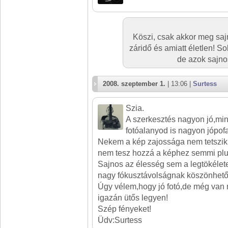
Köszi, csak akkor meg saj
záridő és amiatt életlen! S
de azok sajnos
2008. szeptember 1.
| 13:06 |
Surtess
Szia.
A szerkesztés nagyon jó,mi
fotóalanyod is nagyon jópofa
Nekem a kép zajossága nem tetszik.
nem tesz hozzá a képhez semmi plu
Sajnos az élesség sem a legtökélet
nagy fókusztávolságnak köszönhető
Úgy vélem,hogy jó fotó,de még van m
igazán ütős legyen!
Szép fényeket!
Üdv:Surtess