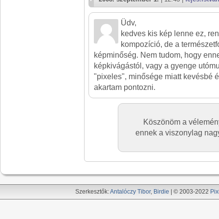
Üdv,
kedves kis kép lenne ez, re
kompozíció, de a természetfo
képminőség. Nem tudom, hogy enne
képkivágástól, vagy a gyenge utómu
"pixeles", minősége miatt kevésbé 
akartam pontozni.
Köszönöm a vélemény
ennek a viszonylag nagy 
Szerkesztők:
Antalóczy Tibor
,
Birdie
| © 2003-2022
Pix