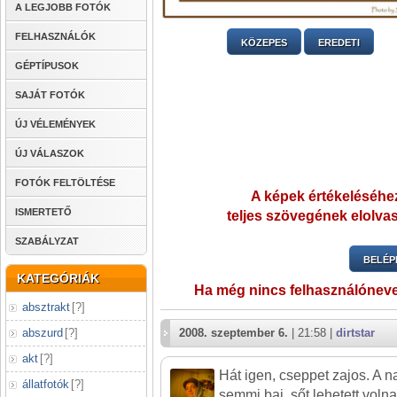
A LEGJOBB FOTÓK
FELHASZNÁLÓK
KÖZEPES
EREDETI
GÉPTÍPUSOK
SAJÁT FOTÓK
ÚJ VÉLEMÉNYEK
ÚJ VÁLASZOK
FOTÓK FELTÖLTÉSE
A képek értékeléséhez
ISMERTETŐ
teljes szövegének elolvas
SZABÁLYZAT
BELÉP
KATEGÓRIÁK
Ha még nincs felhasználónev
absztrakt
[
?
]
abszurd
[
?
]
2008. szeptember 6.
| 21:58 |
dirtstar
akt
[
?
]
Hát igen, cseppet zajos. A 
állatfotók
[
?
]
semmi baj, sőt lehetett voln