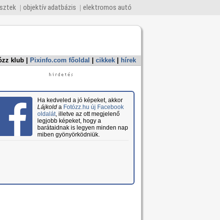
esztek
objektív adatbázis
elektromos autó
ózz klub
|
Pixinfo.com főoldal
|
cikkek
|
hírek
Ha kedveled a jó képeket, akkor
Lájkold
a
Fotózz.hu új Facebook
oldalát
, illetve az ott megjelenő
legjobb képeket, hogy a
barátaidnak is legyen minden nap
miben gyönyörködniük.