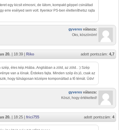
tteret egy kicsit elmosni, de látom, kompakt géppel csináltad
 így erre esélyed sem volt. Ilyenkor PS-ben életleníthetsz rajta
gyveres
válasza:
Oks, köszönöm!
us 20.
| 18:39 |
Riko
adott pontszám:
4,7
szép, éles kép.Hiába..Angliában a zöld, az zöld.. :) Szép
rénye van a lónak. Érdekes fajta. Minden szép és jó, csak az
szik, hogy túlságosan középre komponáltad a fő témát. Üdv!
gyveres
válasza:
Köszi, hogy értékelted!
us 20.
| 18:25 |
frici755
adott pontszám:
4