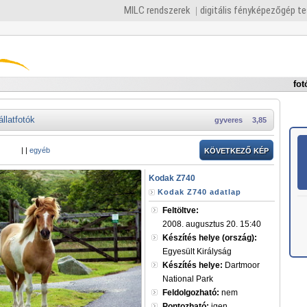
MILC rendszerek
digitális fényképezőgép t
fot
állatfotók
gyveres
3,85
|
|
egyéb
KÖVETKEZŐ KÉP
Kodak Z740
Kodak Z740 adatlap
Feltöltve:
2008. augusztus 20. 15:40
Készítés helye (ország):
Egyesült Királyság
Készítés helye:
Dartmoor
National Park
Feldolgozható:
nem
Pontozható:
igen