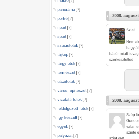
makró
[
?
]
panoráma
[
?
]
2008. auguszt
portré
[
?
]
riport
[
?
]
Szia!
sport
[
?
]
Nem aka
szociofotók
[
?
]
hagytál
háttér miatt is v
tájkép
[
?
]
szerkesztetted.
tárgyfotók
[
?
]
természet
[
?
]
utcaifotók
[
?
]
város, építészet
[
?
]
vízalatti fotók
[
?
]
2008. auguszt
feldolgozott fotók
[
?
]
Szép ló
így készült
[
?
]
Gondom 
egyéb
[
?
]
valamer
szinte 
pályázat
[
?
]
színt vált.