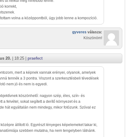
 és út nélkül még hihetőbb lenne.
ió korrekt,
tetszenek.
tottam volna a középpontból, úgy jobb lenne a kompozíció.
gyveres
válasza:
Köszönöm!
us 20.
| 18:25 |
praefect
ntozom, mert a képnek vannak erényei, olyanok, amelyek
anná tennék a 3 pontra. Viszont a szerkesztésbeli tévedések
 fotó nem jó és nem is egyedi.
bjektívnek köszönhető: nagyon szép, éles, szín- és
tt a felvétel, sokat segített a derítő környezet és a
 de hát egyáltalán nem mindegy, mikor fotózunk. Szóval ez
középre állított ló. Egyrészt lényeges képelemeket takar ki,
t anatómiája szebben mutatna, ha nem tengelyben látnánk.