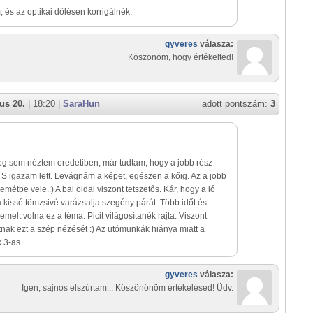
, és az optikai dőlésen korrigálnék.
gyveres
válasza:
Köszönöm, hogy értékelted!
us 20.
| 18:20 |
SaraHun
adott pontszám:
3
 sem néztem eredetiben, már tudtam, hogy a jobb rész
 S igazam lett. Levágnám a képet, egészen a kőig. Az a jobb
emétbe vele.:) A bal oldal viszont tetszetős. Kár, hogy a ló
 kissé tömzsivé varázsalja szegény párát. Több időt és
demelt volna ez a téma. Picit világosítanék rajta. Viszont
tnak ezt a szép nézését :) Az utómunkák hiánya miatt a
 3-as.
gyveres
válasza:
Igen, sajnos elszúrtam... Köszönönöm értékelésed! Üdv.