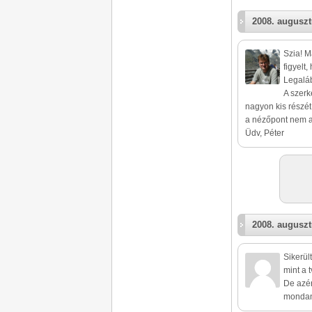
2008. auguszt
Szia! M
figyelt
Legaláb
A szerk
nagyon kis részét
a nézőpont nem a
Üdv, Péter
2008. auguszt
Sikerült
mint a 
De azér
mondani