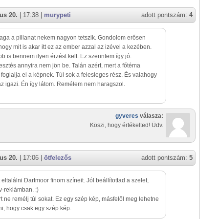
us 20.
| 17:38 |
murypeti
adott pontszám:
4
aga a pillanat nekem nagyon tetszik. Gondolom erősen
, hogy mit is akar itt ez az ember azzal az izével a kezében.
b is bennem ilyen érzést kelt. Ez szerintem így jó.
esztés annyira nem jön be. Talán azért, mert a főtéma
 foglalja el a képnek. Túl sok a felesleges rész. És valahogy
z igazi. Én így látom. Remélem nem haragszol.
gyveres
válasza:
Köszi, hogy értékelted! Üdv.
us 20.
| 17:06 |
ötfelezős
adott pontszám:
5
 eltalálni Dartmoor finom színeit. Jól beállítottad a szelet,
tv-reklámban. :)
t ne remélj túl sokat. Ez egy szép kép, másfelől meg lehetne
, hogy csak egy szép kép.