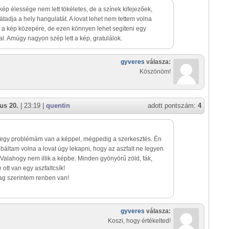
 kép élessége nem lett tökéletes, de a színek kifejezőek,
tadja a hely hangulatát. A lovat lehet nem tettem volna
 a kép közepére, de ezen könnyen lehet segíteni egy
l. Amúgy nagyon szép lett a kép, gratulálok.
gyveres
válasza:
Köszönöm!
us 20.
| 23:19 |
quentin
adott pontszám:
4
egy problémám van a képpel, mégpedig a szerkesztés. Én
áltam volna a lovat úgy lekapni, hogy az aszfalt ne legyen
Valahogy nem illik a képbe. Minden gyönyörű zöld, fák,
e ott van egy aszfaltcsík!
ag szerintem renben van!
gyveres
válasza:
Koszi, hogy értékelted!