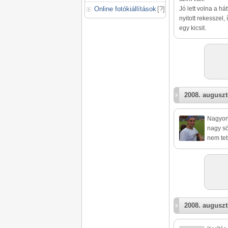
Online fotókiállítások
[
?
]
Jó lett volna a há
nyitott rekesszel,
egy kicsit.
2008. auguszt
Nagyon 
nagy sö
nem tet
2008. auguszt