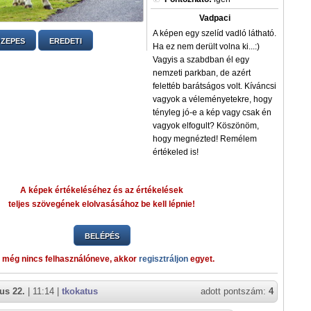
Vadpaci
A képen egy szelíd vadló látható.
ZEPES
EREDETI
Ha ez nem derült volna ki...:)
Vagyis a szabdban él egy
nemzeti parkban, de azért
felettéb barátságos volt. Kíváncsi
vagyok a véleményetekre, hogy
tényleg jó-e a kép vagy csak én
vagyok elfogult? Köszönöm,
hogy megnézted! Remélem
értékeled is!
A képek értékeléséhez és az értékelések
teljes szövegének elolvasásához be kell lépnie!
BELÉPÉS
 még nincs felhasználóneve, akkor
regisztráljon
egyet.
us 22.
| 11:14 |
tkokatus
adott pontszám:
4