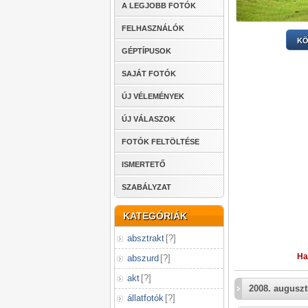
A LEGJOBB FOTÓK
FELHASZNÁLÓK
KÖ
GÉPTÍPUSOK
SAJÁT FOTÓK
ÚJ VÉLEMÉNYEK
ÚJ VÁLASZOK
FOTÓK FELTÖLTÉSE
ISMERTETŐ
SZABÁLYZAT
KATEGÓRIÁK
absztrakt
[
?
]
Ha
abszurd
[
?
]
akt
[
?
]
2008. auguszt
állatfotók
[
?
]