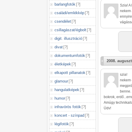
barlangfotók
[
?
]
Szia! A
nekem á
családi/emlékkép
[
?
]
ennyire
csendélet
[
?
]
vágássa
csillagászat/égbolt
[
?
]
digit. illusztráció
[
?
]
divat
[
?
]
dokumentumfotók
[
?
]
2008. auguszt
életképek
[
?
]
elkapott pillanatok
[
?
]
szia!
nekem 
glamour
[
?
]
megprób
hangulatképek
[
?
]
benne. 
bokrok, erdő...err
humor
[
?
]
Amúgy technikail
infravörös fotók
[
?
]
Üdv!
koncert - színpad
[
?
]
légifotók
[
?
]