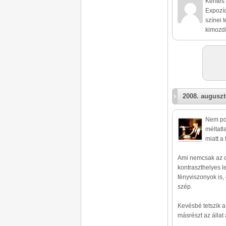
Kerítés
Expozíc
színei 
kimozdí
2008. auguszt
Nem po
méltatl
miatt a
Ami nemcsak az o
kontraszthelyes le
fényviszonyok is,
szép.
Kevésbé tetszik a 
másrészt az álla