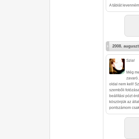
A táblát levenném
2008. auguszt
Szia!
Még meg
zavaró.
oldal nem kell! Sz
szembőli fotózása
beállítási pózt ér
köszönjük az álla
pontszámom csak