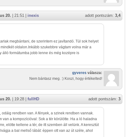
us 20.
| 21:51 |
inexis
adott pontszám:
3,4
rlak megbántani, de szerintem ez javítandó. Túl sok helyet
 mindkét oldalon.Inkább szukebbre vágtam volna már a
agy álló formátumba jobb lenne és még kozépre is
gyveres
válasza:
Nem bántasz meg. :) Koszi, hogy értékelted!
us 20.
| 19:28 |
fullHD
adott pontszám:
3
, odáig rendben van. A fények, a szinek rendben vannak.
van a kompozícióval: Sok a tér körülötte. Ha a ló haladna
re, elötte kellene a tér, de itt szemben áll velünk. A keresztút
elvágja a bal mellső lábát: éppen ott van az út széle, ahol