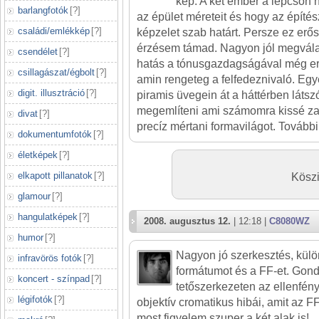
kép. A két ember a lépcsőn 
barlangfotók
[
?
]
az épület méreteit és hogy az építés
családi/emlékkép
[
?
]
képzelet szab határt. Persze ez erős
érzésem támad. Nagyon jól megvála
csendélet
[
?
]
hatás a tónusgazdagságával még er
csillagászat/égbolt
[
?
]
amin rengeteg a felfedeznivaló. Egy
digit. illusztráció
[
?
]
piramis üvegein át a háttérben láts
megemlíteni ami számomra kissé za
divat
[
?
]
precíz mértani formavilágot. További 
dokumentumfotók
[
?
]
életképek
[
?
]
elkapott pillanatok
[
?
]
Köszi
glamour
[
?
]
hangulatképek
[
?
]
2008. augusztus 12.
| 12:18 |
C8080WZ
humor
[
?
]
Nagyon jó szerkesztés, külö
infravörös fotók
[
?
]
formátumot és a FF-et. Gon
koncert - színpad
[
?
]
tetőszerkezeten az ellenfén
légifotók
[
?
]
objektív cromatikus hibái, amit az FF
most figyelem szuper a két alak is!