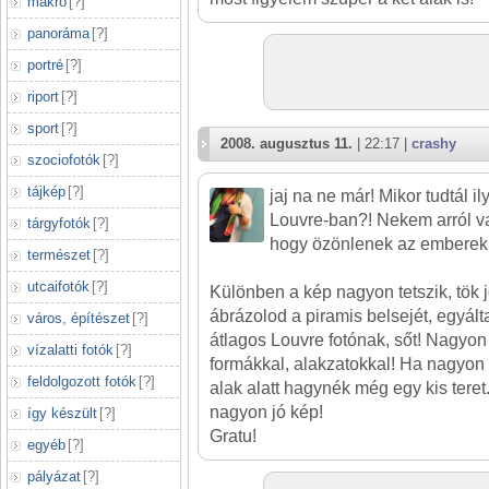
makró
[
?
]
panoráma
[
?
]
portré
[
?
]
riport
[
?
]
sport
[
?
]
2008. augusztus 11.
| 22:17 |
crashy
szociofotók
[
?
]
tájkép
[
?
]
jaj na ne már! Mikor tudtál il
Louvre-ban?! Nekem arról v
tárgyfotók
[
?
]
hogy özönlenek az emberek fe
természet
[
?
]
utcaifotók
[
?
]
Különben a kép nagyon tetszik, tök 
ábrázolod a piramis belsejét, egy
város, építészet
[
?
]
átlagos Louvre fotónak, sőt! Nagyon j
vízalatti fotók
[
?
]
formákkal, alakzatokkal! Ha nagyon 
feldolgozott fotók
[
?
]
alak alatt hagynék még egy kis teret
nagyon jó kép!
így készült
[
?
]
Gratu!
egyéb
[
?
]
pályázat
[
?
]