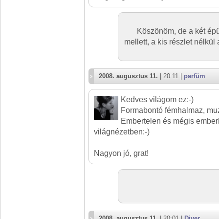
Köszönöm, de a két épül
mellett, a kis részlet nélk
2008. augusztus 11.
| 20:11 |
parfüm
Kedves világom ez:-)
Formabontó fémhalmaz, muzs
Embertelen és mégis ember
világnézetben:-)
Nagyon jó, grat!
2008. augusztus 11.
| 20:01 |
Diver