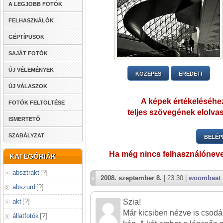
A LEGJOBB FOTÓK
FELHASZNÁLÓK
GÉPTÍPUSOK
SAJÁT FOTÓK
ÚJ VÉLEMÉNYEK
KÖZEPES
EREDETI
ÚJ VÁLASZOK
A képek értékeléséhez
FOTÓK FELTÖLTÉSE
teljes szövegének elolvas
ISMERTETŐ
SZABÁLYZAT
BELÉP
Ha még nincs felhasználónev
KATEGÓRIÁK
absztrakt
[
?
]
2008. szeptember 8.
| 23:30 |
woombaat
abszurd
[
?
]
akt
[
?
]
Szia!
Már kicsiben nézve is csodál
állatfotók
[
?
]