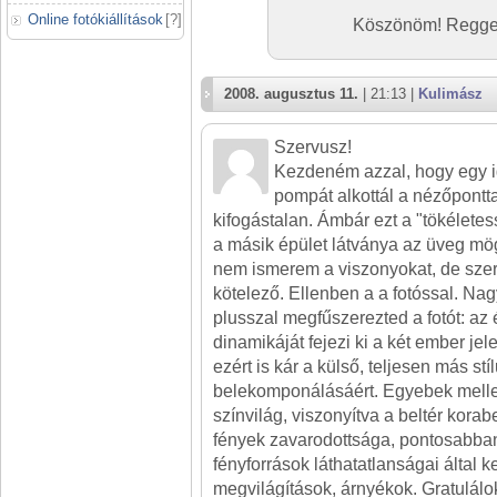
Online fotókiállítások
[
?
]
Köszönöm! Reggel 
2008. augusztus 11.
| 21:13 |
Kulimász
Szervusz!
Kezdeném azzal, hogy egy 
pompát alkottál a nézőpontt
kifogástalan. Ámbár ezt a "tökéletes
a másik épület látványa az üveg mö
nem ismerem a viszonyokat, de sze
kötelező. Ellenben a a fotóssal. Nag
plusszal megfűszerezted a fotót: az 
dinamikáját fejezi ki a két ember je
ezért is kár a külső, teljesen más stí
belekomponálásáért. Egyebek mellet
színvilág, viszonyítva a beltér kora
fények zavarodottsága, pontosabban
fényforrások láthatatlanságai által k
megvilágítások, árnyékok. Gratulálo