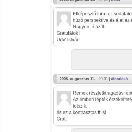
Elképesztő forma, csodálato
húzó perspektíva és élet az 
Nagyon jó az ff.
Gratulálok !
Üdv' István
2008. augusztus 11.
| 20:01 |
álomlakó
Remek részletkiragadás, épül
Az emberi lépték érzékelteté
tetszik,
és ez a kontrasztos ff is!
Grat!