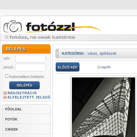
BELÉPÉS
város, építészet
KATEGÓRIA:
név
jelszó
|
|
egyéb
ELŐZŐ KÉP
Automatikus belépés
REGISZTRÁCIÓ
ELFELEJTETT JELSZÓ
FŐOLDAL
FOTÓK
CIKKEK