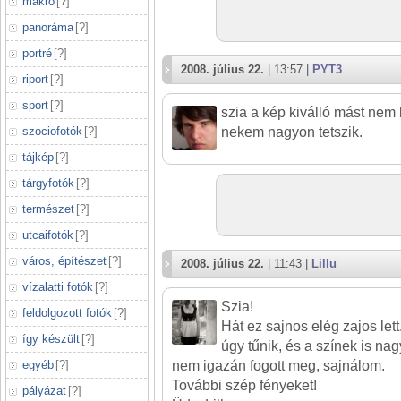
makró
[
?
]
panoráma
[
?
]
portré
[
?
]
2008. július 22.
| 13:57 |
PYT3
riport
[
?
]
sport
[
?
]
szia a kép kiválló mást nem
szociofotók
[
?
]
nekem nagyon tetszik.
tájkép
[
?
]
tárgyfotók
[
?
]
természet
[
?
]
utcaifotók
[
?
]
város, építészet
[
?
]
2008. július 22.
| 11:43 |
Lillu
vízalatti fotók
[
?
]
Szia!
feldolgozott fotók
[
?
]
Hát ez sajnos elég zajos let
így készült
[
?
]
úgy tűnik, és a színek is n
egyéb
[
?
]
nem igazán fogott meg, sajnálom.
További szép fényeket!
pályázat
[
?
]