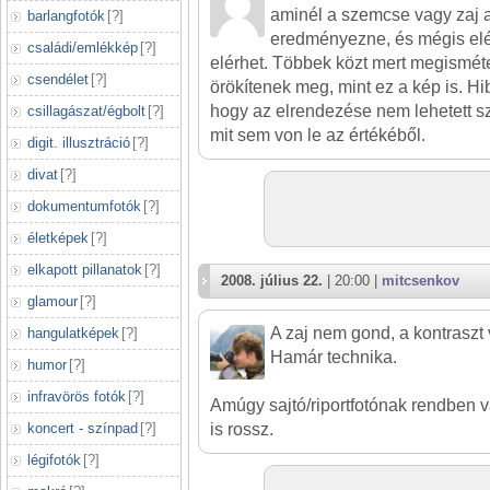
aminél a szemcse vagy zaj a
barlangfotók
[
?
]
eredményezne, és mégis elé
családi/emlékkép
[
?
]
elérhet. Többek közt mert megismétel
csendélet
[
?
]
örökítenek meg, mint ez a kép is. Hib
hogy az elrendezése nem lehetett s
csillagászat/égbolt
[
?
]
mit sem von le az értékéből.
digit. illusztráció
[
?
]
divat
[
?
]
dokumentumfotók
[
?
]
életképek
[
?
]
elkapott pillanatok
[
?
]
2008. július 22.
| 20:00 |
mitcsenkov
glamour
[
?
]
A zaj nem gond, a kontraszt 
hangulatképek
[
?
]
Hamár technika.
humor
[
?
]
infravörös fotók
[
?
]
Amúgy sajtó/riportfotónak rendben 
koncert - színpad
[
?
]
is rossz.
légifotók
[
?
]