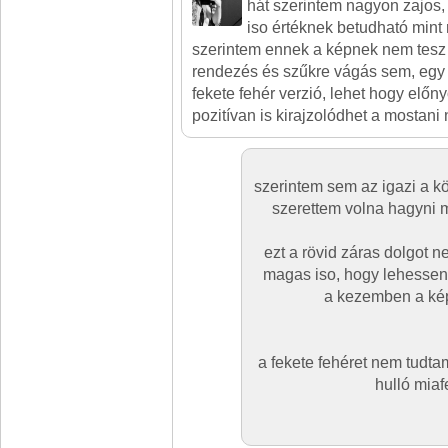
hát szerintem nagyon zajos
iso értéknek betudható mint 
szerintem ennek a képnek nem tesz t
rendezés és szűkre vágás sem, egy 
fekete fehér verzió, lehet hogy előny
pozitívan is kirajzolódhet a mostani 
szerintem sem az igazi a k
szerettem volna hagyni m
ezt a rövid záras dolgot nem
magas iso, hogy lehessen 
a kezemben a kép
a fekete fehéret nem tudta
hulló miaf