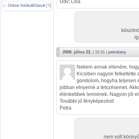
Üdv; Lilla
Online fotókiállítások
[
?
]
köszönö
ig
2008. július 22.
| 10:41 |
petralany
Nekem annak ellenére, hogy 
Kicsiben nagyon felkeltette
gondolom, hogyha teljesen é
jobban elnyerné a tetszésemet. Akkor
élénkebbek lennének. Nagyon jól elk
További jó fényképezést!
Petra
nem volt könnyű