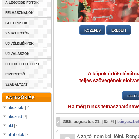
A LEGJOBB FOTÓK
FELHASZNÁLÓK
GÉPTÍPUSOK
KÖZEPES
EREDETI
SAJÁT FOTÓK
ÚJ VÉLEMÉNYEK
ÚJ VÁLASZOK
FOTÓK FELTÖLTÉSE
A képek értékeléséhez
ISMERTETŐ
teljes szövegének elolvas
SZABÁLYZAT
BELÉP
KATEGÓRIÁK
Ha még nincs felhasználónev
absztrakt
[
?
]
abszurd
[
?
]
2008. augusztus 21.
| 03:04 |
bányászbé
akt
[
?
]
állatfotók
[
?
]
A zajtól nem kell félni. Reng