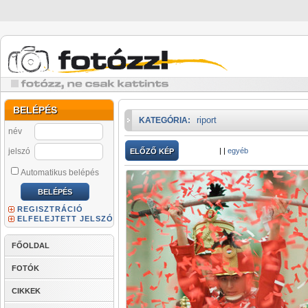
BELÉPÉS
riport
KATEGÓRIA:
név
jelszó
|
|
egyéb
ELŐZŐ KÉP
Automatikus belépés
REGISZTRÁCIÓ
ELFELEJTETT JELSZÓ
FŐOLDAL
FOTÓK
CIKKEK