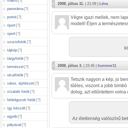
makró
[
?
]
2008. július 11.
| 21:09 |
Léna
panoráma
[
?
]
portré
[
?
]
Végre igazi mellek, nem lap
modell! Éljen a természetes
riport
[
?
]
sport
[
?
]
szociofotók
[
?
]
k
tájkép
[
?
]
tárgyfotók
[
?
]
2008. július 3.
| 23:45 |
hummer11
természet
[
?
]
utcaifotók
[
?
]
Tetszik nagyon a kép, jo be
város, építészet
[
?
]
tűéles, viszont a jobb bimbó
vízalatti fotók
[
?
]
dolog, azt eltűntettem volna
feldolgozott fotók
[
?
]
így készült
[
?
]
egyéb
[
?
]
Az életlenség valószínű bet
pályázat
[
?
]