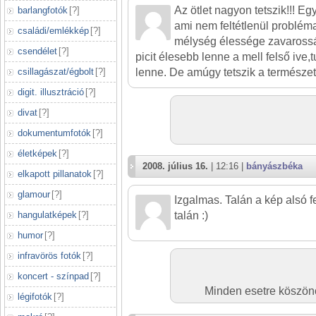
Az ötlet nagyon tetszik!!! Eg
barlangfotók
[
?
]
ami nem feltétlenül problém
családi/emlékkép
[
?
]
mélység élessége zavarossá
csendélet
[
?
]
picit élesebb lenne a mell felső ive,tu
csillagászat/égbolt
[
?
]
lenne. De amúgy tetszik a természe
digit. illusztráció
[
?
]
divat
[
?
]
dokumentumfotók
[
?
]
életképek
[
?
]
2008. július 16.
| 12:16 |
bányászbéka
elkapott pillanatok
[
?
]
glamour
[
?
]
Izgalmas. Talán a kép alsó f
hangulatképek
[
?
]
talán :)
humor
[
?
]
infravörös fotók
[
?
]
koncert - színpad
[
?
]
Minden esetre köszön
légifotók
[
?
]