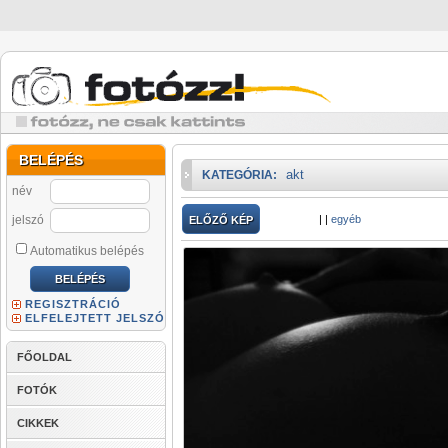
BELÉPÉS
akt
KATEGÓRIA:
név
jelszó
|
|
egyéb
ELŐZŐ KÉP
Automatikus belépés
REGISZTRÁCIÓ
ELFELEJTETT JELSZÓ
FŐOLDAL
FOTÓK
CIKKEK