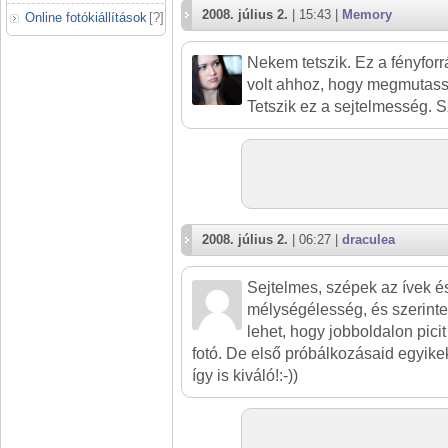
2008. július 2.
| 15:43 |
Memory
Online fotókiállítások
[
?
]
Nekem tetszik. Ez a fényforr
volt ahhoz, hogy megmutass 
Tetszik ez a sejtelmesség. 
2008. július 2.
| 06:27 |
draculea
Sejtelmes, szépek az ívek és
mélységélesség, és szerinte
lehet, hogy jobboldalon pici
fotó. De első próbálkozásaid egyike
így is kiváló!:-))