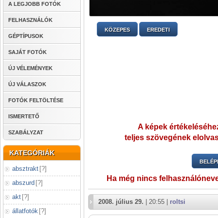
A LEGJOBB FOTÓK
FELHASZNÁLÓK
KÖZEPES
EREDETI
GÉPTÍPUSOK
SAJÁT FOTÓK
ÚJ VÉLEMÉNYEK
ÚJ VÁLASZOK
FOTÓK FELTÖLTÉSE
ISMERTETŐ
A képek értékeléséhez
SZABÁLYZAT
teljes szövegének elolvas
KATEGÓRIÁK
BELÉP
absztrakt
[
?
]
Ha még nincs felhasználónev
abszurd
[
?
]
akt
[
?
]
2008. július 29.
| 20:55 |
roltsi
állatfotók
[
?
]