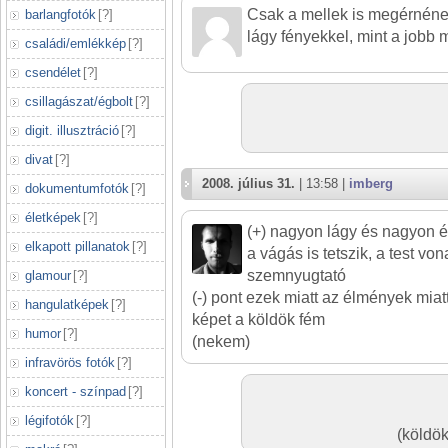
Csak a mellek is megérnének
barlangfotók
[
?
]
lágy fényekkel, mint a jobb m
családi/emlékkép
[
?
]
csendélet
[
?
]
csillagászat/égbolt
[
?
]
digit. illusztráció
[
?
]
divat
[
?
]
2008. július 31.
| 13:58 |
imberg
dokumentumfotók
[
?
]
életképek
[
?
]
(+) nagyon lágy és nagyon 
elkapott pillanatok
[
?
]
a vágás is tetszik, a test vo
szemnyugtató
glamour
[
?
]
(-) pont ezek miatt az élmények mia
hangulatképek
[
?
]
képet a köldök fém
humor
[
?
]
(nekem)
infravörös fotók
[
?
]
koncert - színpad
[
?
]
légifotók
[
?
]
(köldök