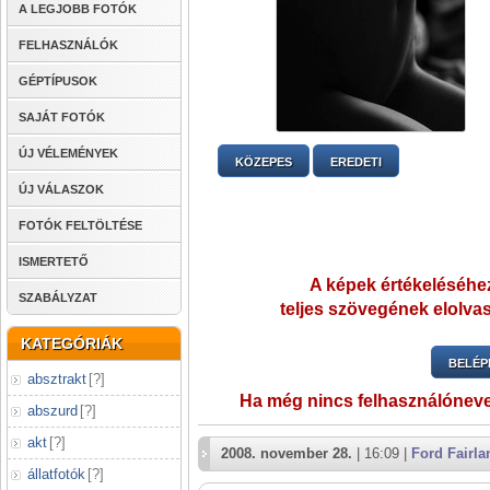
A LEGJOBB FOTÓK
FELHASZNÁLÓK
GÉPTÍPUSOK
SAJÁT FOTÓK
ÚJ VÉLEMÉNYEK
KÖZEPES
EREDETI
ÚJ VÁLASZOK
FOTÓK FELTÖLTÉSE
ISMERTETŐ
A képek értékeléséhez
SZABÁLYZAT
teljes szövegének elolvas
KATEGÓRIÁK
BELÉP
absztrakt
[
?
]
Ha még nincs felhasználónev
abszurd
[
?
]
akt
[
?
]
2008. november 28.
| 16:09 |
Ford Fairla
állatfotók
[
?
]