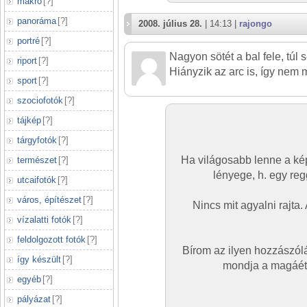
makró
[
?
]
panoráma
[
?
]
2008. július 28.
| 14:13 |
rajongo
portré
[
?
]
Nagyon sötét a bal fele, túl 
riport
[
?
]
Hiányzik az arc is, így nem
sport
[
?
]
szociofotók
[
?
]
tájkép
[
?
]
tárgyfotók
[
?
]
Ha világosabb lenne a kép
természet
[
?
]
lényege, h. egy reg
utcaifotók
[
?
]
város, építészet
[
?
]
Nincs mit agyalni rajta
vízalatti fotók
[
?
]
feldolgozott fotók
[
?
]
Bírom az ilyen hozzászól
így készült
[
?
]
mondja a magáét,
egyéb
[
?
]
pályázat
[
?
]