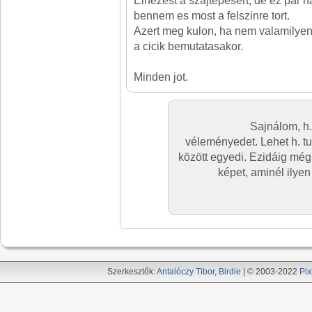
Elnezest a szajtepesert, de ez par 
bennem es most a felszinre tort.
Azert meg kulon, ha nem valamilyen
a cicik bemutatasakor.
Minden jot.
Sajnálom, h.
véleményedet. Lehet h. t
között egyedi. Ezidáig még
képet, aminél ilye
Szerkesztők:
Antalóczy Tibor
,
Birdie
| © 2003-2022
Pix