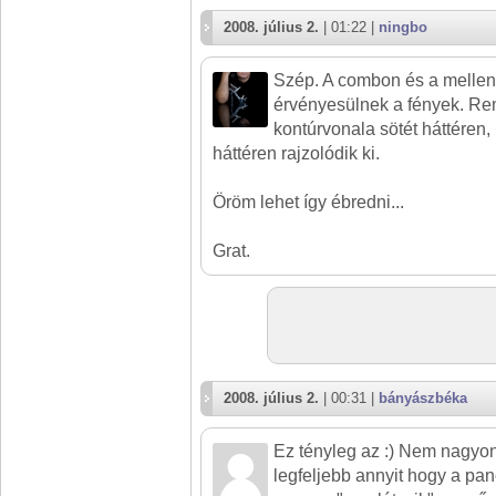
2008. július 2.
| 01:22 |
ningbo
Szép. A combon és a mellen
érvényesülnek a fények. Re
kontúrvonala sötét háttéren,
háttéren rajzolódik ki.
Öröm lehet így ébredni...
Grat.
2008. július 2.
| 00:31 |
bányászbéka
Ez tényleg az :) Nem nagyon
legfeljebb annyit hogy a pa