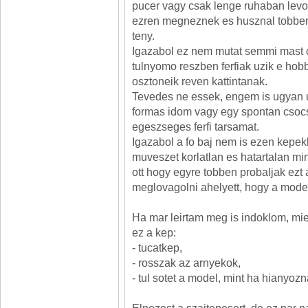
pucer vagy csak lenge ruhaban levo n
ezren megneznek es husznal tobbe
teny.
Igazabol ez nem mutat semmi mast c
tulnyomo reszben ferfiak uzik e hobb
osztoneik reven kattintanak.
Tevedes ne essek, engem is ugyan 
formas idom vagy egy spontan csoc
egeszseges ferfi tarsamat.
Igazabol a fo baj nem is ezen kepek
muveszet korlatlan es hatartalan m
ott hogy egyre tobben probaljak ezt 
meglovagolni ahelyett, hogy a model
Ha mar leirtam meg is indoklom, mie
ez a kep:
- tucatkep,
- rosszak az arnyekok,
- tul sotet a model, mint ha hianyozna