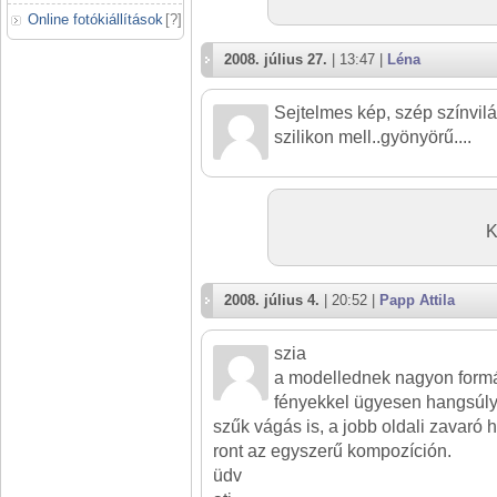
Online fotókiállítások
[
?
]
2008. július 27.
| 13:47 |
Léna
Sejtelmes kép, szép színvilá
szilikon mell..gyönyörű....
K
2008. július 4.
| 20:52 |
Papp Attila
szia
a modellednek nagyon formás
fényekkel ügyesen hangsúly
szűk vágás is, a jobb oldali zavaró 
ront az egyszerű kompozíción.
üdv