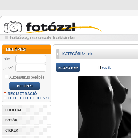
BELÉPÉS
akt
KATEGÓRIA:
név
jelszó
|
|
egyéb
ELŐZŐ KÉP
Automatikus belépés
REGISZTRÁCIÓ
ELFELEJTETT JELSZÓ
FŐOLDAL
FOTÓK
CIKKEK