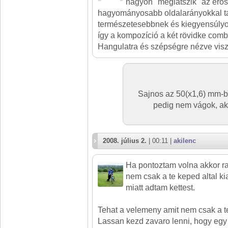
nagyon "meglátszik" az erős
hagyományosabb oldalarányokkal t
természetesebbnek és kiegyensúlyo
így a kompozíció a két rövidke com
Hangulatra és szépségre nézve viszo
Sajnos az 50(x1,6) mm-be 
pedig nem vágok, ak
2008. július 2.
| 00:11 |
akilenc
Ha pontoztam volna akkor ra
nem csak a te keped altal k
miatt adtam kettest.
Tehat a velemeny amit nem csak a te
Lassan kezd zavaro lenni, hogy egy