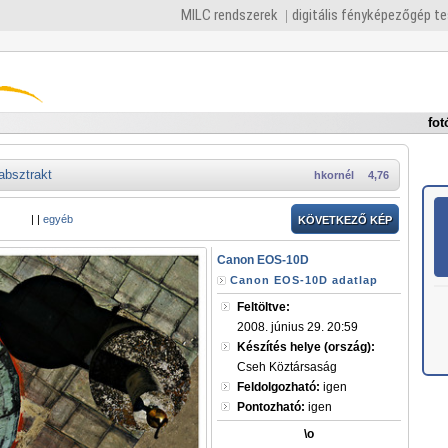
MILC rendszerek
digitális fényképezőgép t
fot
absztrakt
hkornél
4,76
|
|
egyéb
KÖVETKEZŐ KÉP
Canon EOS-10D
Canon EOS-10D adatlap
Feltöltve:
2008. június 29. 20:59
Készítés helye (ország):
Cseh Köztársaság
Feldolgozható:
igen
Pontozható:
igen
\o