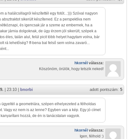
em a halálcsillagról készítettél egy fotót...:))) Szóval nagyon
 absztraktot sikerült készítened. Ez a perspektíva nem
étköznapi, és igencsak jár a szeme az embernek, ha a
akar járnia dolgoknak, de úgy érzem jól sikerült, szépek a
os éles, talán alul, felül picit több helyet hagytam volna, bár
olt rá lehetőség? ff-bena bal felső sem volna zavaró...
ént...
hkornél
válasza:
Köszönöm, örülök, hogy tetszik neked!
9.
| 23:10 |
bnorbi
adott pontszám:
5
ügyeltél a geometriára, szépen elhelyezeted a félholdas
t. Vagy ez nem is az lenne? Egyben van a kép. Egy jó címet
 kanyarítani hozzá, de én is tanácstalan vagyok.
hkornél
válasza:
Igen, félhold :)