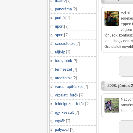
makró
[
?
]
panoráma
[
?
]
Azt hitt
portré
[
?
]
érdekes
éppen h
riport
[
?
]
végére 
sport
[
?
]
tónusok, kontraszt
lehet, hogy nem v
szociofotók
[
?
]
Gratulálok egyébk
tájkép
[
?
]
tárgyfotók
[
?
]
természet
[
?
]
utcaifotók
[
?
]
2008. június 2
város, építészet
[
?
]
vízalatti fotók
[
?
]
Nagyon 
feldolgozott fotók
[
?
]
árnyéko
kellene
így készült
[
?
]
egyéb
[
?
]
pályázat
[
?
]