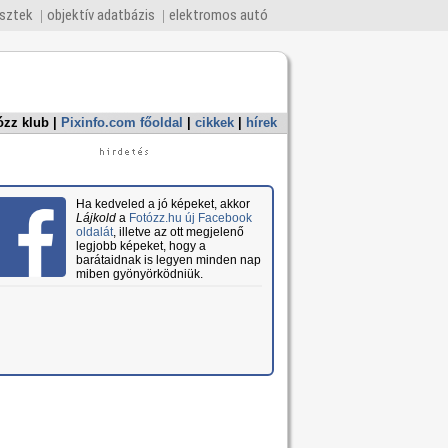
esztek
objektív adatbázis
elektromos autó
ózz klub
|
Pixinfo.com főoldal
|
cikkek
|
hírek
Ha kedveled a jó képeket, akkor
Lájkold
a
Fotózz.hu új Facebook
oldalát
, illetve az ott megjelenő
legjobb képeket, hogy a
barátaidnak is legyen minden nap
miben gyönyörködniük.