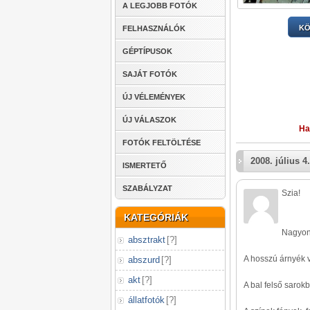
A LEGJOBB FOTÓK
KÖ
FELHASZNÁLÓK
GÉPTÍPUSOK
SAJÁT FOTÓK
ÚJ VÉLEMÉNYEK
ÚJ VÁLASZOK
Ha
FOTÓK FELTÖLTÉSE
2008. július 4.
ISMERTETŐ
SZABÁLYZAT
Szia!
KATEGÓRIÁK
Nagyon 
absztrakt
[
?
]
A hosszú árnyék v
abszurd
[
?
]
akt
[
?
]
A bal felső sarokb
állatfotók
[
?
]