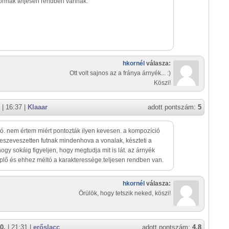
formák teljesen rendben vannak.
hkornél
válasza:
Ott volt sajnos az a fránya árnyék... :)
Köszi!
| 16:37 |
Klaaar
adott pontszám:
5
ló. nem értem miért pontozták ilyen kevesen. a kompozíció
eszeveszetten futnak mindenhova a vonalak, készteti a
hogy sokáig figyeljen, hogy megtudja mit is lát. az árnyék
plő és ehhez méltó a karakteressége.teljesen rendben van.
hkornél
válasza:
Örülök, hogy tetszik neked, köszi!
0.
| 21:31 |
erőslacc
adott pontszám:
4,8