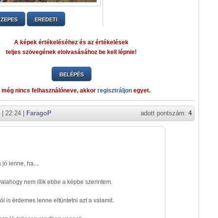
ZEPES
EREDETI
A képek értékeléséhez és az értékelések
teljes szövegének elolvasásához be kell lépnie!
BELÉPÉS
 még nincs felhasználóneve, akkor
regisztráljon
egyet.
| 22:24 |
FaragoP
adott pontszám:
4
jó lenne, ha....
alahogy nem illik ebbe a képbe szerintem.
ól is érdemes lenne eltüntetni azt a valamit.