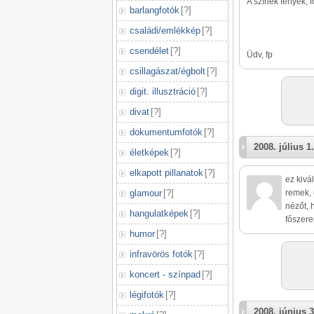
A színek fények, 
barlangfotók
[
?
]
családi/emlékkép
[
?
]
csendélet
[
?
]
Üdv, fp
csillagászat/égbolt
[
?
]
digit. illusztráció
[
?
]
divat
[
?
]
dokumentumfotók
[
?
]
2008. július 1.
életképek
[
?
]
elkapott pillanatok
[
?
]
ez kivá
glamour
[
?
]
remek, 
nézőt, 
hangulatképek
[
?
]
főszere
humor
[
?
]
infravörös fotók
[
?
]
koncert - színpad
[
?
]
légifotók
[
?
]
2008. június 3