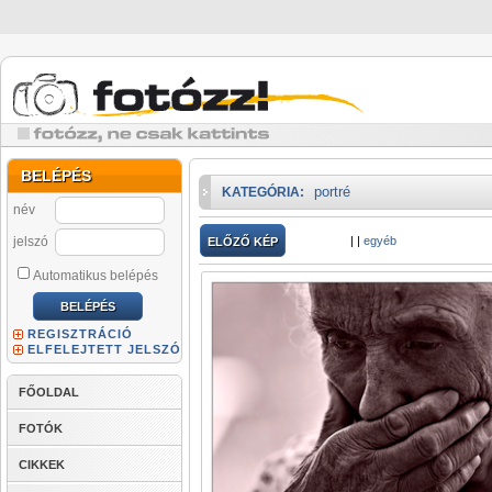
BELÉPÉS
portré
KATEGÓRIA:
név
jelszó
|
|
egyéb
ELŐZŐ KÉP
Automatikus belépés
REGISZTRÁCIÓ
ELFELEJTETT JELSZÓ
FŐOLDAL
FOTÓK
CIKKEK