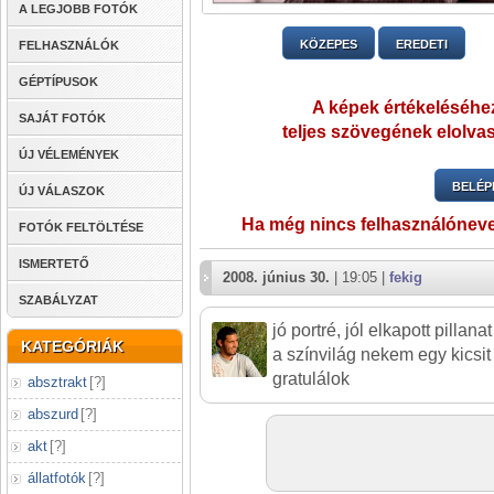
A LEGJOBB FOTÓK
KÖZEPES
EREDETI
FELHASZNÁLÓK
GÉPTÍPUSOK
A képek értékeléséhez
SAJÁT FOTÓK
teljes szövegének elolvas
ÚJ VÉLEMÉNYEK
BELÉP
ÚJ VÁLASZOK
Ha még nincs felhasználónev
FOTÓK FELTÖLTÉSE
ISMERTETŐ
2008. június 30.
| 19:05 |
fekig
SZABÁLYZAT
jó portré, jól elkapott pillanat
KATEGÓRIÁK
a színvilág nekem egy kicsit
gratulálok
absztrakt
[
?
]
abszurd
[
?
]
akt
[
?
]
állatfotók
[
?
]