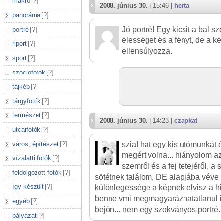
makró
[
?
]
2008. június 30.
| 15:46 |
herta
panoráma
[
?
]
Jó portré! Egy kicsit a bal 
portré
[
?
]
élességet és a fényt, de a k
riport
[
?
]
ellensúlyozza.
sport
[
?
]
szociofotók
[
?
]
tájkép
[
?
]
tárgyfotók
[
?
]
természet
[
?
]
2008. június 30.
| 14:23 |
czapkat
utcaifotók
[
?
]
város, építészet
[
?
]
szia! hát egy kis utómunkát 
megért volna... hiányolom a
vízalatti fotók
[
?
]
szemről és a fej tetejéről, a s
feldolgozott fotók
[
?
]
sötétnek találom, DE alapjába véve a
így készült
[
?
]
különlegessége a képnek elvisz a hi
benne vmi megmagyarázhatatlanul i
egyéb
[
?
]
bejön... nem egy szokványos portré.
pályázat
[
?
]