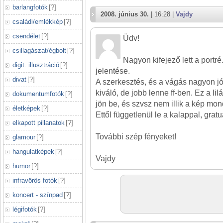
barlangfotók
[
?
]
2008. június 30.
| 16:28 |
Vajdy
családi/emlékkép
[
?
]
csendélet
[
?
]
Üdv!
csillagászat/égbolt
[
?
]
Nagyon kifejező lett a portré
digit. illusztráció
[
?
]
jelentése.
divat
[
?
]
A szerkesztés, és a vágás nagyon jól
kiváló, de jobb lenne ff-ben. Ez a li
dokumentumfotók
[
?
]
jön be, és szvsz nem illik a kép mo
életképek
[
?
]
Ettől függetlenül le a kalappal, gratu
elkapott pillanatok
[
?
]
További szép fényeket!
glamour
[
?
]
hangulatképek
[
?
]
Vajdy
humor
[
?
]
infravörös fotók
[
?
]
koncert - színpad
[
?
]
légifotók
[
?
]