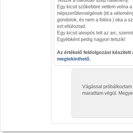
Tetszik a baloldali szép háttérfény.
Egy kicsit szűkebbre vettem volna a
népszerűtlenségének (itt a vélemé
gondolok, és nem a fotóra ) oka a sz
ezt eltúloztad.
Egy kicsit alexpós lett az arc, szerin
Egyébként pedig nagyon tetszik!
Az értékelő feldolgozást készített
megtekinthető.
Vágással próbálkoztam 
maradtam végül. Megye