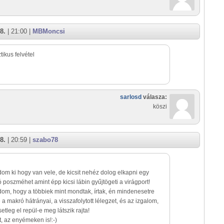
8.
| 21:00 |
MBMoncsi
tikus felvétel
sarlosd
válasza:
köszi
8.
| 20:59 |
szabo78
om ki hogy van vele, de kicsit nehéz dolog elkapni egy
 poszméhet amint épp kicsi lábin gyűjtögeti a virágport!
om, hogy a többiek mint mondtak, írtak, én mindenesetre
 a makró hátrányai, a visszafolytott lélegzet, és az izgalom,
tleg el repül-e meg látszik rajta!
, az enyémeken is!:-)