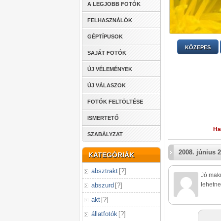
A LEGJOBB FOTÓK
FELHASZNÁLÓK
GÉPTÍPUSOK
KÖZEPES
SAJÁT FOTÓK
ÚJ VÉLEMÉNYEK
ÚJ VÁLASZOK
FOTÓK FELTÖLTÉSE
ISMERTETŐ
Ha
SZABÁLYZAT
2008. június 2
KATEGÓRIÁK
absztrakt
[
?
]
Jó makr
lehetne
abszurd
[
?
]
akt
[
?
]
állatfotók
[
?
]