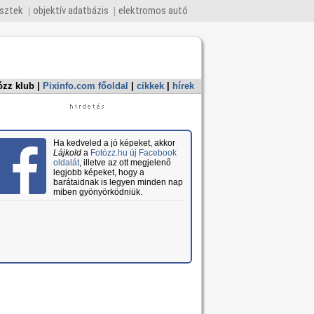
esztek
objektív adatbázis
elektromos autó
ózz klub
|
Pixinfo.com főoldal
|
cikkek
|
hírek
Ha kedveled a jó képeket, akkor
Lájkold
a
Fotózz.hu új Facebook
oldalát
, illetve az ott megjelenő
legjobb képeket, hogy a
barátaidnak is legyen minden nap
miben gyönyörködniük.