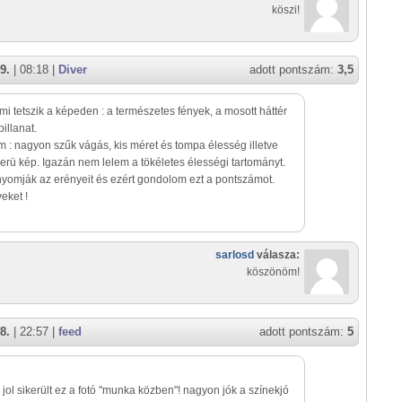
köszi!
9.
| 08:18 |
Diver
adott pontszám:
3,5
Ami tetszik a képeden : a természetes fények, a mosott háttér
pillanat.
 : nagyon szűk vágás, kis méret és tompa élesség illetve
zerü kép. Igazán nem lelem a tökéletes élességi tartományt.
nyomják az erényeit és ezért gondolom ezt a pontszámot.
eket !
sarlosd
válasza:
köszönöm!
8.
| 22:57 |
feed
adott pontszám:
5
jol sikerült ez a fotó "munka közben"! nagyon jók a színekjó