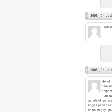
2008. június 1
Fantasz
2008. június 1
Hello!
nem tud
dolgozó
nem tud
gartulálok! persze
hogy a páciens ese
de ha megnyugtat