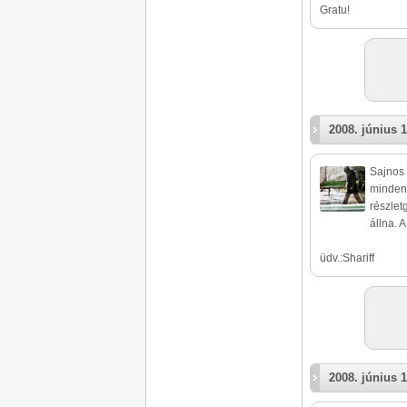
Gratu!
2008. június 1
Sajnos 
mindenn
részlet
állna. 
üdv.:Shariff
2008. június 1