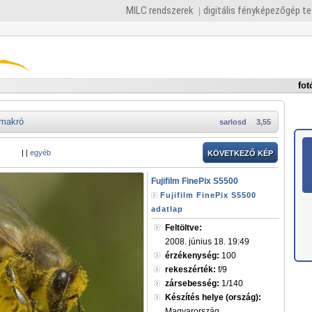
MILC rendszerek
digitális fényképezőgép t
fot
makró
sarlosd
3,55
|
|
egyéb
KÖVETKEZŐ KÉP
Fujifilm FinePix S5500
Fujifilm FinePix S5500
adatlap
Feltöltve:
2008. június 18. 19:49
érzékenység:
100
rekeszérték:
f/9
zársebesség:
1/140
Készítés helye (ország):
Magyarország