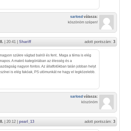
sarlosd
válasza:
köszönöm szépen!
8.
| 20:41 |
Shariff
adott pontszám:
3
nagyon szükre vágtad balról és fent.. Maga a téma is elég
apos. A makró kategóriában az élesség és a
gazdagság nagyon fontos. Az állatfotókban talán jobban helyt
A színei is elég fakóak, PS utómunkát ne hagy el legközelebb.
sarlosd
válasza:
köszönöm
8.
| 20:12 |
pearl_13
adott pontszám:
3