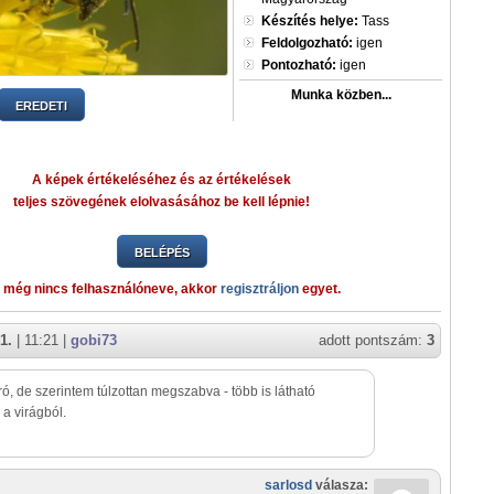
Készítés helye:
Tass
Feldolgozható:
igen
Pontozható:
igen
Munka közben...
EREDETI
A képek értékeléséhez és az értékelések
teljes szövegének elolvasásához be kell lépnie!
BELÉPÉS
 még nincs felhasználóneve, akkor
regisztráljon
egyet.
1.
| 11:21 |
gobi73
adott pontszám:
3
ó, de szerintem túlzottan megszabva - több is látható
 a virágból.
sarlosd
válasza: