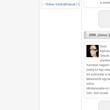
is lehet
Online fotókiállítások
[
?
]
2008. június 1
Szia!
Egészen
Tetszik
szerkes
Azonban nagyon kis
pedig ez egy szép
kis szőrszálai a 
Másrészről egy ki
volna.
Mindenesetre ez eg
Üdv.: kisCsicsák