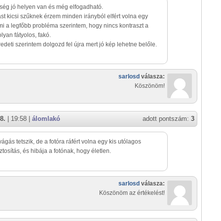
ség jó helyen van és még elfogadható.
st kicsi szűknek érzem minden irányból elfért volna egy
Ami a legfőbb probléma szerintem, hogy nincs kontraszt a
lyan fátyolos, fakó.
deti szerintem dolgozd fel újra mert jó kép lehetne belőle.
sarlosd
válasza:
Köszönöm!
8.
| 19:58 |
álomlakó
adott pontszám:
3
vágás tetszik, de a fotóra ráfért volna egy kis utólagos
ztosítás, és hibája a fotónak, hogy életlen.
sarlosd
válasza:
Köszönöm az értékelést!