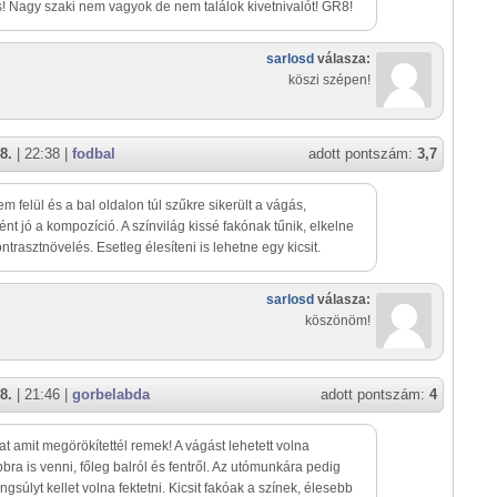
! Nagy szaki nem vagyok de nem találok kivetnivalót! GR8!
sarlosd
válasza:
köszi szépen!
8.
| 22:38 |
fodbal
adott pontszám:
3,7
em felül és a bal oldalon túl szűkre sikerült a vágás,
nt jó a kompozíció. A színvilág kissé fakónak tűnik, elkelne
ntrasztnövelés. Esetleg élesíteni is lehetne egy kicsit.
sarlosd
válasza:
köszönöm!
8.
| 21:46 |
gorbelabda
adott pontszám:
4
nat amit megörökítettél remek! A vágást lehetett volna
bra is venni, főleg balról és fentről. Az utómunkára pedig
ngsúlyt kellet volna fektetni. Kicsit fakóak a színek, élesebb