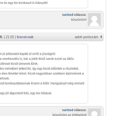
ne és egy kis kontraszt is hiányzik!
sarlosd
válasza:
köszönöm!
8.
| 21:02 |
kiscsicsak
adott pontszám:
4
 jó pillanatot kaptál el erről a jószágról.
 a szerkesztés is, bár a jobb felső sarok ezzel az átlós
ztéssel kicsit üresnek tűnik.
 méretben tetted fel, így egy kicsit eltűntek a részletek,
 éles felvétel lehet. Kicsit nagyobban szebben kijönnének a
méhnek.
csit kontraszttalannak érzem a fotót. Hangyányit még elviselt
y jól átgondolt fotó, egy kis hibával.
sarlosd
válasza:
köszönöm az értékelést!