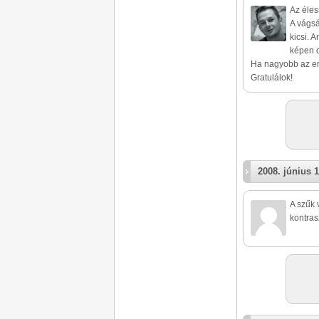
Az éles
A vágsá
kicsi. 
képen o
Ha nagyobb az ere
Gratulálok!
2008. június 1
A szűk 
kontras