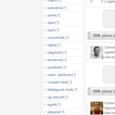
makró
[
?
]
a vágás
panoráma
[
?
]
portré
[
?
]
riport
[
?
]
sport
[
?
]
2008. június 1
szociofotók
[
?
]
tájkép
[
?
]
Szerint
tárgyfotók
[
?
]
egyébké
némi ko
természet
[
?
]
utcaifotók
[
?
]
város, építészet
[
?
]
vízalatti fotók
[
?
]
feldolgozott fotók
[
?
]
2008. június 1
így készült
[
?
]
A pilla
egyéb
[
?
]
tágasab
pályázat
[
?
]
több ha