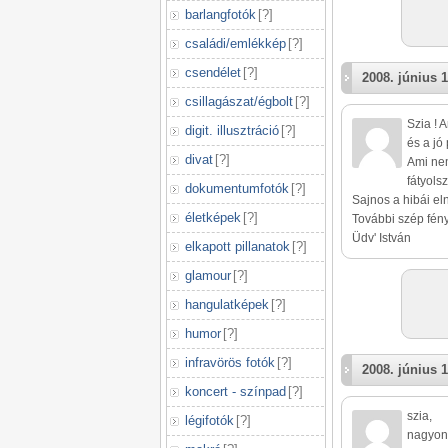
barlangfotók
[
?
]
családi/emlékkép
[
?
]
csendélet
[
?
]
2008. június 1
csillagászat/égbolt
[
?
]
Szia ! 
digit. illusztráció
[
?
]
és a jó 
divat
[
?
]
Ami nem
fátyols
dokumentumfotók
[
?
]
Sajnos a hibái el
életképek
[
?
]
További szép fény
Üdv' István
elkapott pillanatok
[
?
]
glamour
[
?
]
hangulatképek
[
?
]
humor
[
?
]
infravörös fotók
[
?
]
2008. június 1
koncert - színpad
[
?
]
szia,
légifotók
[
?
]
nagyon 