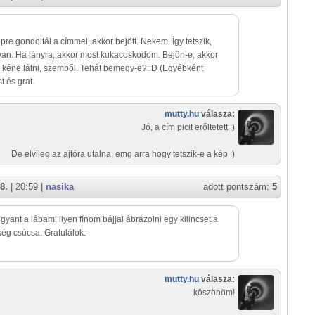
pre gondoltál a címmel, akkor bejött. Nekem. Így tetszik,
an. Ha lányra, akkor most kukacoskodom. Bejön-e, akkor
l kéne látni, szemből. Tehát bemegy-e?::D (Egyébként
 és grat.
mutty.hu
válasza:
Jó, a cím picit erőltetett :)
De elvileg az ajtóra utalna, emg arra hogy tetszik-e a kép :)
8.
| 20:59 |
nasika
adott pontszám:
5
yant a lábam, ilyen fínom bájjal ábrázolni egy kilincset,a
ég csúcsa. Gratulálok.
mutty.hu
válasza:
köszönöm!