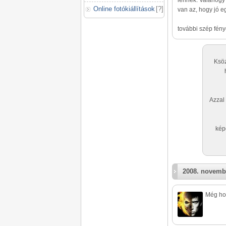
lennék. Valahogy 
Online fotókiállítások
[
?
]
van az, hogy jó eg
további szép fény
Ksöz
Azzal
kép
2008. novemb
Még hogy