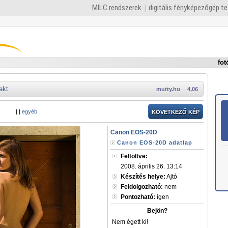
MILC rendszerek
digitális fényképezőgép t
fot
akt
mutty.hu
4,06
|
|
egyéb
KÖVETKEZŐ KÉP
Canon EOS-20D
Canon EOS-20D adatlap
Feltöltve:
2008. április 26. 13:14
Készítés helye:
Ajtó
Feldolgozható:
nem
Pontozható:
igen
Bejön?
Nem égett ki!