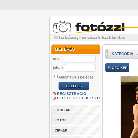
BELÉPÉS
KATEGÓRIA:
név
jelszó
ELŐZŐ KÉP
Automatikus belépés
REGISZTRÁCIÓ
ELFELEJTETT JELSZÓ
FŐOLDAL
FOTÓK
CIKKEK