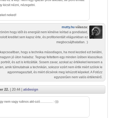
más ez a kép. Nem egy igazán profi alkotás, de pont emiatt
y kicsit nézni, nézegetni.
eket neked!
mutty.hu
válasza:
önöm hogy időt és energiát nem kímélve leírtad a gondlataid,
holott kreditet sem kapsz érte, és profitorientált világunkban ez
megbocsájthatatlan. :)
 kapcsoaltban, hogy a technika másodlagos, ha most kezded ezt belátni,
nagyon jó úton haladsz. Tegnap feltettem egy minden ízében klasszikus
portrét, és azt is kritizálták. Sosem zavar, azokat az értékeket keresem a
en, amik túlmutatnak a technikán, sokszor ezért nem értik miért szólok le
agyonmagasztalt, és miért dícsérek meg lehúzott képeket. A Fotózz
egyszerűen nem valós értékmérő.
er 22.
| 20:44 |
atidesign
 nem vagy rutinos akt-ozó................ :-)))