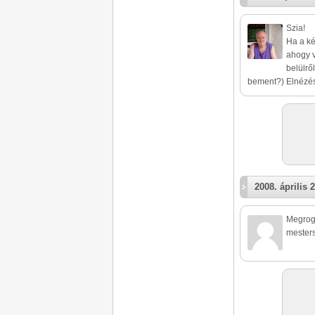
Szia!
Ha a ké
ahogy v
belülrő
bement?) Elnézést
2008. április 2
Megrogg
mesters