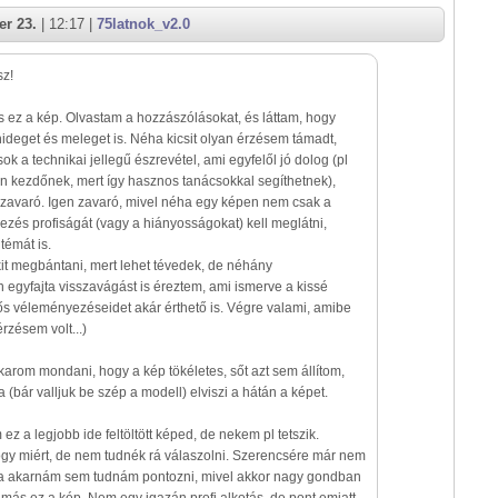
r 23.
| 12:17 |
75latnok_v2.0
sz!
 ez a kép. Olvastam a hozzászólásokat, és láttam, hogy
hideget és meleget is. Néha kicsit olyan érzésem támadt,
k a technikai jellegű észrevétel, ami egyfelől jó dolog (pl
n kezdőnek, mert így hasznos tanácsokkal segíthetnek),
 zavaró. Igen zavaró, mivel néha egy képen nem csak a
elezés profiságát (vagy a hiányosságokat) kell meglátni,
témát is.
it megbántani, mert lehet tévedek, de néhány
egyfajta visszavágást is éreztem, ami ismerve a kissé
ős véleményezéseidet akár érthető is. Végre valami, amibe
érzésem volt...)
arom mondani, hogy a kép tökéletes, sőt azt sem állítom,
(bár valljuk be szép a modell) elviszi a hátán a képet.
ez a legjobb ide feltöltött képed, de nekem pl tetszik.
gy miért, de nem tudnék rá válaszolni. Szerencsére már nem
 ha akarnám sem tudnám pontozni, mivel akkor nagy gondban