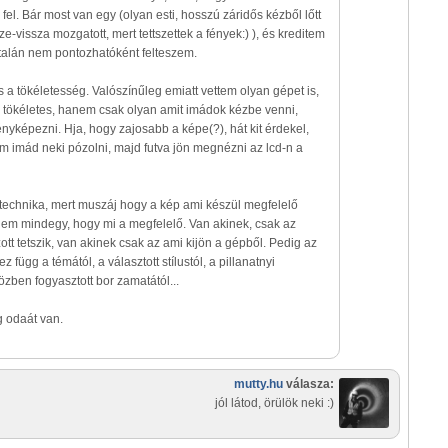
fel. Bár most van egy (olyan esti, hosszú záridős kézből lőtt
-vissza mozgatott, mert tettszettek a fények:) ), és kreditem
 talán nem pontozhatóként felteszem.
 a tökéletesség. Valószínűleg emiatt vettem olyan gépet is,
 tökéletes, hanem csak olyan amit imádok kézbe venni,
ényképezni. Hja, hogy zajosabb a képe(?), hát kit érdekel,
m imád neki pózolni, majd futva jön megnézni az lcd-n a
technika, mert muszáj hogy a kép ami készül megfelelő
nem mindegy, hogy mi a megfelelő. Van akinek, csak az
t tetszik, van akinek csak az ami kijön a gépből. Pedig az
z függ a témától, a választott stílustól, a pillanatnyi
 közben fogyasztott bor zamatától...
g odaát van.
mutty.hu
válasza:
jól látod, örülök neki :)