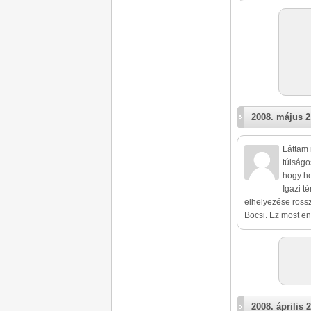
2008. május 2
Láttam 
túlságo
hogy ho
Igazi t
elhelyezése ross
Bocsi. Ez most enn
2008. április 2