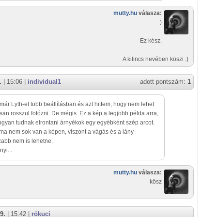
mutty.hu
válasza:
:)
Ez kész.
A kilincs nevében köszi :)
.
| 15:06 |
individual1
adott pontszám:
1
már Lyth-et több beállításban és azt hittem, hogy nem lehet
san rosszul fotózni. De mégis. Ez a kép a legjobb példa arra,
gyan tudnak elrontani árnyékok egy egyébként szép arcot.
éma nem sok van a képen, viszont a vágás és a lány
zabb nem is lehetne.
yi...
mutty.hu
válasza:
kösz
9.
| 15:42 |
rókuci