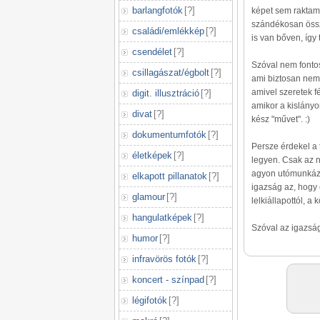
barlangfotók
[
?
]
képet sem raktam 
szándékosan össze
családi/emlékkép
[
?
]
is van bőven, így
csendélet
[
?
]
Szóval nem fontos
csillagászat/égbolt
[
?
]
ami biztosan nem
amivel szeretek f
digit. illusztráció
[
?
]
amikor a kislányo
divat
[
?
]
kész "művet". :)
dokumentumfotók
[
?
]
Persze érdekel a 
életképek
[
?
]
legyen. Csak az 
agyon utómunkázot
elkapott pillanatok
[
?
]
igazság az, hogy e
glamour
[
?
]
lelkiállapottól, a
hangulatképek
[
?
]
Szóval az igazsá
humor
[
?
]
infravörös fotók
[
?
]
koncert - színpad
[
?
]
légifotók
[
?
]