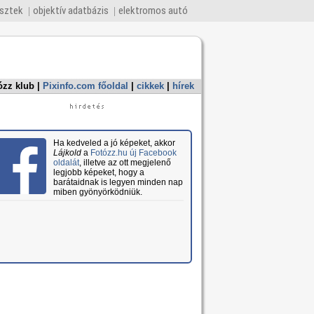
esztek
objektív adatbázis
elektromos autó
ózz klub
|
Pixinfo.com főoldal
|
cikkek
|
hírek
Ha kedveled a jó képeket, akkor
Lájkold
a
Fotózz.hu új Facebook
oldalát
, illetve az ott megjelenő
legjobb képeket, hogy a
barátaidnak is legyen minden nap
miben gyönyörködniük.