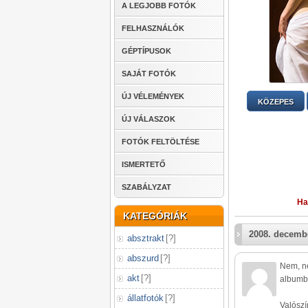
A LEGJOBB FOTÓK
FELHASZNÁLÓK
GÉPTÍPUSOK
SAJÁT FOTÓK
ÚJ VÉLEMÉNYEK
KÖZEPES
ÚJ VÁLASZOK
FOTÓK FELTÖLTÉSE
ISMERTETŐ
SZABÁLYZAT
Ha
KATEGÓRIÁK
2008. decembe
absztrakt
[
?
]
abszurd
[
?
]
Nem, ne
akt
[
?
]
albumba
állatfotók
[
?
]
Valósz