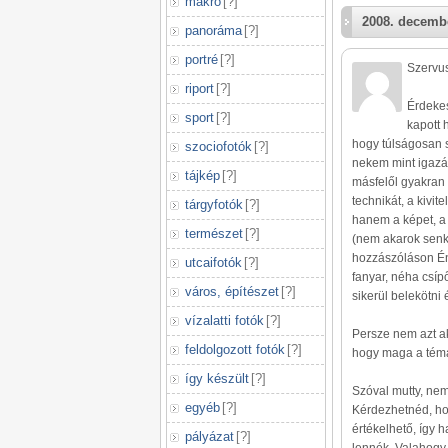
makró
[
?
]
2008. decembe
panoráma
[
?
]
portré
[
?
]
Szervu
riport
[
?
]
Érdekes
sport
[
?
]
kapott 
hogy túlságosan so
szociofotók
[
?
]
nekem mint igazá
tájkép
[
?
]
másfelől gyakran
technikát, a kivit
tárgyfotók
[
?
]
hanem a képet, a 
természet
[
?
]
(nem akarok senk
hozzászóláson Én 
utcaifotók
[
?
]
fanyar, néha csíp
város, építészet
[
?
]
sikerül belekötni 
vízalatti fotók
[
?
]
Persze nem azt ak
feldolgozott fotók
[
?
]
hogy maga a téma 
így készült
[
?
]
Szóval mutty, nem 
egyéb
[
?
]
Kérdezhetnéd, ho
értékelhető, így
pályázat
[
?
]