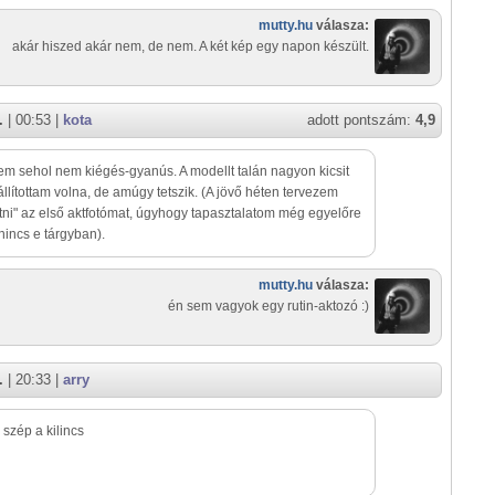
mutty.hu
válasza:
akár hiszed akár nem, de nem. A két kép egy napon készült.
.
| 00:53 |
kota
adott pontszám:
4,9
em sehol nem kiégés-gyanús. A modellt talán nagyon kicsit
állítottam volna, de amúgy tetszik. (A jövő héten tervezem
tni" az első aktfotómat, úgyhogy tapasztalatom még egyelőre
incs e tárgyban).
mutty.hu
válasza:
én sem vagyok egy rutin-aktozó :)
.
| 20:33 |
arry
szép a kilincs