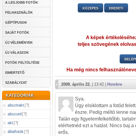
A LEGJOBB FOTÓK
KÖZEPES
EREDETI
FELHASZNÁLÓK
GÉPTÍPUSOK
SAJÁT FOTÓK
A képek értékeléséhez
ÚJ VÉLEMÉNYEK
teljes szövegének elolvas
ÚJ VÁLASZOK
BELÉP
FOTÓK FELTÖLTÉSE
Ha még nincs felhasználónev
ISMERTETŐ
SZABÁLYZAT
2008. április 22.
| 13:42 |
Hombre
KATEGÓRIÁK
Sya.
absztrakt
[
?
]
Úgy elsiklottam a fotód fele
észre. Pedig méltó lenne na
abszurd
[
?
]
Talán egy figyelemfelkeltőbb, tarta
akt
[
?
]
elérhetnéd ezt a hatást. Nincs baj 
állatfotók
[
?
]
erős.