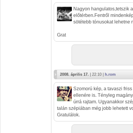
Nagyon hangulatos,tetszik 
előtérben.Fentről mindenk
sötétebb tónusokat lehetne m
Grat
2008. április 17.
| 22:10 |
h.rom
Szomorú kép, a tavaszi friss
ellenére is. Tényleg magány
úrrá rajtam. Ugyanakkor szép
talán szépiában még jobb lehetett v
Gratulálok.