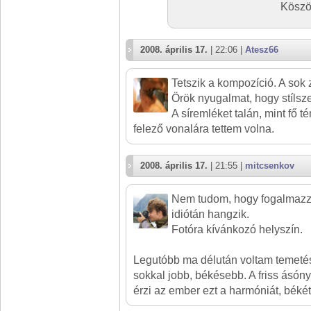
Köszö
2008. április 17.
| 22:06 |
Atesz66
Tetszik a kompozíció. A sok 
Örök nyugalmat, hogy stílsze
A síremléket talán, mint fő 
felező vonalára tettem volna.
2008. április 17.
| 21:55 |
mitcsenkov
Nem tudom, hogy fogalmazza
idiótán hangzik.
Fotóra kívánkozó helyszín.
Legutóbb ma délután voltam temetése
sokkal jobb, békésebb. A friss ásó
érzi az ember ezt a harmóniát, békét