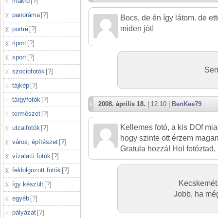
makró
[
?
]
panoráma
[
?
]
Bocs, de én így látom. de et
miden jót!
portré
[
?
]
riport
[
?
]
sport
[
?
]
Sem
szociofotók
[
?
]
tájkép
[
?
]
tárgyfotók
[
?
]
2008. április 18.
| 12:10 |
BenKee79
természet
[
?
]
Kellemes fotó, a kis DOf mia
utcaifotók
[
?
]
hogy szinte ott érzem magam
város, építészet
[
?
]
Gratula hozzá! Hol fotóztad,
vízalatti fotók
[
?
]
feldolgozott fotók
[
?
]
Kecskemét,
így készült
[
?
]
Jobb, ha még
egyéb
[
?
]
pályázat
[
?
]