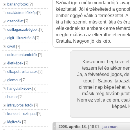
Szóval igen mély mondandójú, avag
barlangfotók
[
?
]
készítettél. Jól érzékelteted a gond
családi/emlékkép
[
?
]
ember eggyé válik a természettel. A h
csendélet
[
?
]
ki a hite szerint, másként látja és é
vélekednek az emberek eme témáról
csillagászat/égbolt
[
?
]
megformálása az elkerülhetetlennek
digit. illusztráció
[
?
]
Gratula. Nagyon jó kis kép.
divat
[
?
]
dokumentumfotók
[
?
]
Köszönöm. Legközeleb
életképek
[
?
]
teszem fel és akkor nem
elkapott pillanatok
[
?
]
Ja, a felvetésed jogos, d
glamour
[
?
]
képet". Sajnos, tapaszta
címmel nap képe lehet. V
hangulatképek
[
?
]
másik még tovább jutot
humor
[
?
]
Nem ez volt a célom, csak
infravörös fotók
[
?
]
képpel. 
koncert - színpad
[
?
]
légifotók
[
?
]
2008. április 18.
| 18:01 |
jazzman