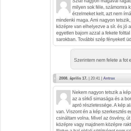
Szia! nagyon magával ragad
milyen sok féle, számomra ki
érzelmeket kelt, azt nem írná
mindenki maga. Ami nagyon tetszik,
középre van elhelyezve a sír. és jó 
egyetlen bajom azzal a fekete folttal
sarokban. További szép fényeket! ü
Szerintem nem felete a fot
2008. április 17.
| 20:41 |
Antrax
Nekem nagyon tetszik a kép
az a sírkő simasága és a bor
apró részletessége. A kép 
van. Viszont én a kép szerkesztés e
csináltam volna. Mivel az ösvény, út
középre vagy majdnem középre rakt
Illetve a bal oldali sötétséget nem 