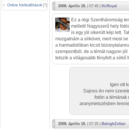
Online fotókiállítások
[
?
]
2008. április 18.
| 07:45 |
KirRoyal
Ez a régi Szentháromság te
mellett! Nagyszerű hely fot
is egy jól sikerült kép lett. T
mozgatnám a sírkövet, mert most s
a harmadolóban kicsit bizonytalan
szempontból, de a témát nagyon jól
tetszik a világosabb fényfolt a sírkő fö
Igen ott 
Sajnos én nem szeret
fotón a témának 
aranymetszésben lennie
2008. április 18.
| 07:25 |
BaloghZoltan