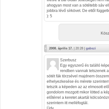
ahogyan most van a sötétebb sáv e
jobbra lévő sírkövet. De ettől függetl
): 5
Kösz
2008. április 17.
| 20:28 |
gabszi
Szerbusz
Egy egyszerű és találló képe
rendben vannak tetszenek a
sötét fák törzsével majdnem összem
elhelyezkesése és mérete szerintem
tetszik a képeden az az elmosott előt
gondolom mozgott mikor lötted a kép
előtérrel a keretet akartál kölcsönö
szerintem itt melléfogtál.
Üdv