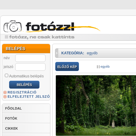
BELÉPÉS
egyéb
KATEGÓRIA:
név
jelszó
|
|
egyéb
ELŐZŐ KÉP
Automatikus belépés
REGISZTRÁCIÓ
ELFELEJTETT JELSZÓ
FŐOLDAL
FOTÓK
CIKKEK