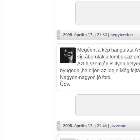
2008. április 17.
| 21:53 |
hegyiember
Megérint a kép hangulata.A 
sír,ráborulak a lombok,az er
Azt hiszem,én is ilyen helye
nyugodni,ha eljön az ideje.Még fejfa 
Nagyon-nagyon jó fotó.
Üdv.
2008. április 17.
| 21:45 |
jazzman