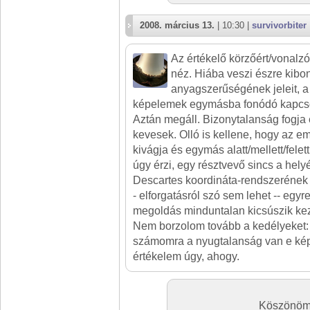
2008. március 13.
| 10:30 |
survivorbiter
Az értékelő körzőért/vonalzó
néz. Hiába veszi észre kibo
anyagszerűségének jeleit, a
képelemek egymásba fonódó kapcsola
Aztán megáll. Bizonytalanság fogja e
kevesek. Olló is kellene, hogy az em
kivágja és egymás alatt/mellett/felett
úgy érzi, egy résztvevő sincs a hely
Descartes koordináta-rendszerének o
- elforgatásról szó sem lehet -- egyr
megoldás minduntalan kicsúszik ke
Nem borzolom tovább a kedélyeket: s
számomra a nyugtalanság van e kép
értékelem úgy, ahogy.
Köszönöm a