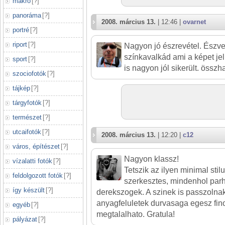
makró
[
?
]
panoráma
[
?
]
2008. március 13.
| 12:46 |
ovarnet
portré
[
?
]
riport
[
?
]
Nagyon jó észrevétel. Észve
színkavalkád ami a képet jel
sport
[
?
]
is nagyon jól sikerült. összh
szociofotók
[
?
]
tájkép
[
?
]
tárgyfotók
[
?
]
természet
[
?
]
utcaifotók
[
?
]
2008. március 13.
| 12:20 |
c12
város, építészet
[
?
]
Nagyon klassz!
vízalatti fotók
[
?
]
Tetszik az ilyen minimal stil
feldolgozott fotók
[
?
]
szerkesztes, mindenhol pa
így készült
[
?
]
derekszogek. A szinek is passzolnak
anyagfeluletek durvasaga egesz fin
egyéb
[
?
]
megtalalhato. Gratula!
pályázat
[
?
]