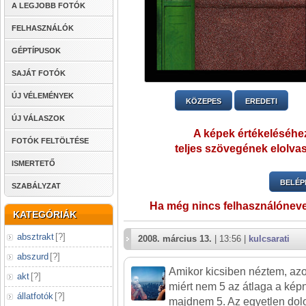
A LEGJOBB FOTÓK
FELHASZNÁLÓK
GÉPTÍPUSOK
SAJÁT FOTÓK
ÚJ VÉLEMÉNYEK
KÖZEPES
EREDETI
ÚJ VÁLASZOK
A képek értékeléséhez
FOTÓK FELTÖLTÉSE
teljes szövegének elolvas
ISMERTETŐ
BELÉP
SZABÁLYZAT
Ha még nincs felhasználónev
KATEGÓRIÁK
absztrakt
[
?
]
2008. március 13.
| 13:56 |
kulcsarati
abszurd
[
?
]
Amikor kicsiben néztem, az
akt
[
?
]
miért nem 5 az átlaga a ké
állatfotók
[
?
]
majdnem 5. Az egyetlen dolo