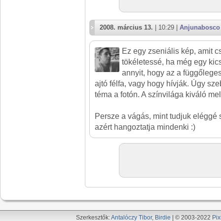
2008. március 13.
| 10:29 |
Anjunabosco
Ez egy zseniális kép, amit c
tökéletessé, ha még egy kics
annyit, hogy az a függőleges
ajtó félfa, vagy hogy hívják. Úgy sz
téma a fotón. A színvilága kiváló mel
Persze a vágás, mint tudjuk eléggé 
azért hangoztatja mindenki :)
Szerkesztők:
Antalóczy Tibor
,
Birdie
| © 2003-2022
Pix