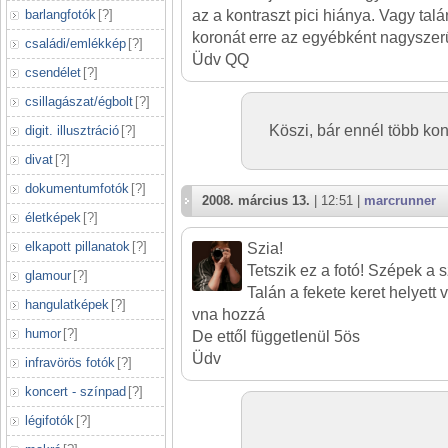
barlangfotók
[
?
]
az a kontraszt pici hiánya. Vagy talá
koronát erre az egyébként nagyszer
családi/emlékkép
[
?
]
Üdv QQ
csendélet
[
?
]
csillagászat/égbolt
[
?
]
Köszi, bár ennél több ko
digit. illusztráció
[
?
]
divat
[
?
]
dokumentumfotók
[
?
]
2008. március 13.
| 12:51 |
marcrunner
életképek
[
?
]
elkapott pillanatok
[
?
]
Szia!
Tetszik ez a fotó! Szépek a s
glamour
[
?
]
Talán a fekete keret helyett
hangulatképek
[
?
]
vna hozzá
humor
[
?
]
De ettől függetlenül 5ös
Üdv
infravörös fotók
[
?
]
koncert - színpad
[
?
]
légifotók
[
?
]