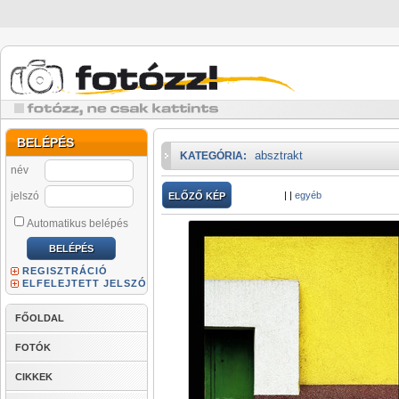
BELÉPÉS
absztrakt
KATEGÓRIA:
név
jelszó
|
|
egyéb
ELŐZŐ KÉP
Automatikus belépés
REGISZTRÁCIÓ
ELFELEJTETT JELSZÓ
FŐOLDAL
FOTÓK
CIKKEK