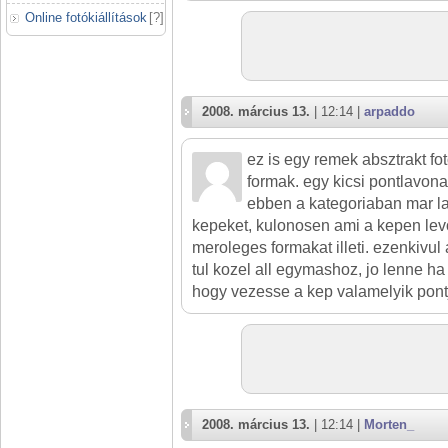
Online fotókiállítások
[
?
]
2008. március 13.
| 12:14 |
arpaddo
ez is egy remek absztrakt fo
formak. egy kicsi pontlavon
ebben a kategoriaban mar la
kepeket, kulonosen ami a kepen levo
meroleges formakat illeti. ezenkivul 
tul kozel all egymashoz, jo lenne ha
hogy vezesse a kep valamelyik pont
2008. március 13.
| 12:14 |
Morten_