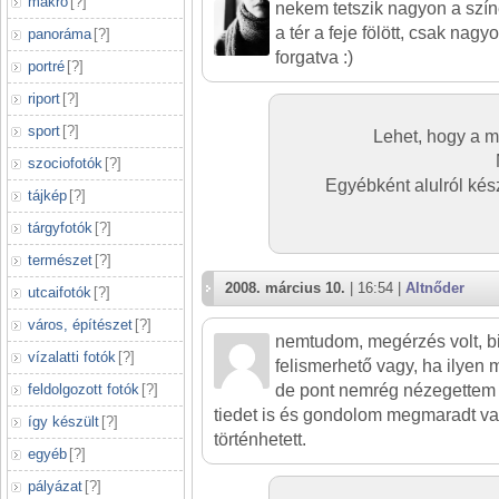
makró
[
?
]
nekem tetszik nagyon a szín
a tér a feje fölött, csak nag
panoráma
[
?
]
forgatva :)
portré
[
?
]
riport
[
?
]
sport
[
?
]
Lehet, hogy a mo
szociofotók
[
?
]
Egyébként alulról készü
tájkép
[
?
]
tárgyfotók
[
?
]
természet
[
?
]
2008. március 10.
| 16:54 |
Altnőder
utcaifotók
[
?
]
város, építészet
[
?
]
nemtudom, megérzés volt, b
vízalatti fotók
[
?
]
felismerhető vagy, ha ilyen 
feldolgozott fotók
[
?
]
de pont nemrég nézegettem eg
tiedet is és gondolom megmaradt va
így készült
[
?
]
történhetett.
egyéb
[
?
]
pályázat
[
?
]