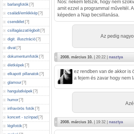
Nos: nekem tetszik, hogy nem szokvá
barlangfotók
[
?
]
amit ezzel a programmal műveltél. A
családi/emlékkép
[
?
]
képeden a Nap becsillanása.
csendélet
[
?
]
csillagászat/égbolt
[
?
]
Az pedig nagyon
digit. illusztráció
[
?
]
divat
[
?
]
dokumentumfotók
[
?
]
2008. március 10.
| 20:22 |
nasztya
életképek
[
?
]
ez rendben van de akkor is 
elkapott pillanatok
[
?
]
a fejem és zavar hogy nem l
glamour
[
?
]
hangulatképek
[
?
]
humor
[
?
]
Azér
infravörös fotók
[
?
]
koncert - színpad
[
?
]
2008. március 10.
| 19:32 |
nasztya
légifotók
[
?
]