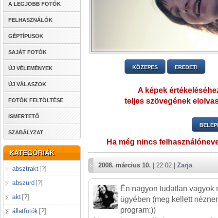
A LEGJOBB FOTÓK
FELHASZNÁLÓK
GÉPTÍPUSOK
SAJÁT FOTÓK
KÖZEPES
EREDETI
ÚJ VÉLEMÉNYEK
ÚJ VÁLASZOK
A képek értékeléséhez
teljes szövegének elolvas
FOTÓK FELTÖLTÉSE
ISMERTETŐ
BELÉP
SZABÁLYZAT
Ha még nincs felhasználónev
KATEGÓRIÁK
2008. március 10.
| 22:02 |
Zarja
absztrakt
[
?
]
abszurd
[
?
]
Én nagyon tudatlan vagyok 
akt
[
?
]
ügyében (meg kellett nézne
program:))
állatfotók
[
?
]