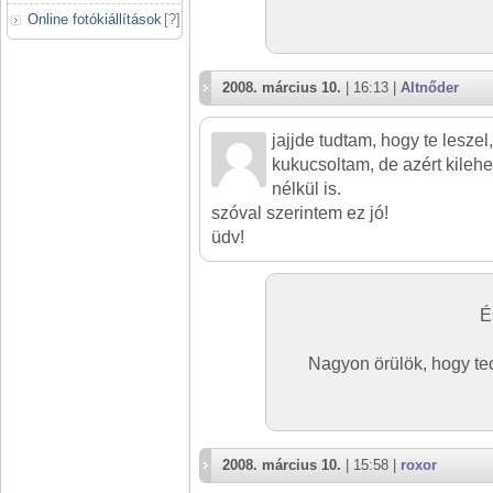
Online fotókiállítások
[
?
]
2008. március 10.
| 16:13 |
Altnőder
jajjde tudtam, hogy te leszel
kukucsoltam, de azért kilehe
nélkül is.
szóval szerintem ez jó!
üdv!
É
Nagyon örülök, hogy tec
2008. március 10.
| 15:58 |
roxor