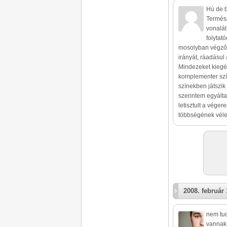
Hú de b
Termész
vonalát
folytat
mosolyban végződ
irányát, ráadásul 
Mindezeket kiegész
komplementer sz
színekben játszik
szerintem egyált
letisztult a vége
többségének véle
2008. február 
nem tud
vannak 