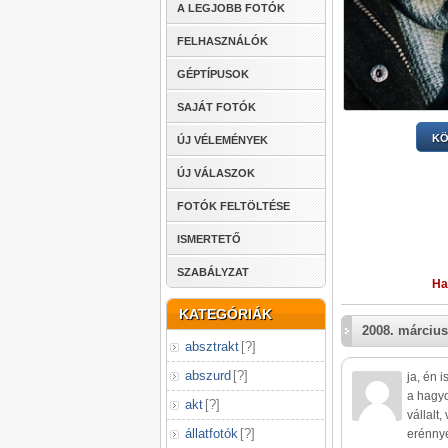
A LEGJOBB FOTÓK
FELHASZNÁLÓK
GÉPTÍPUSOK
SAJÁT FOTÓK
KÖ
ÚJ VÉLEMÉNYEK
ÚJ VÁLASZOK
FOTÓK FELTÖLTÉSE
ISMERTETŐ
SZABÁLYZAT
Ha
KATEGÓRIÁK
2008. március
absztrakt
[
?
]
abszurd
[
?
]
ja, én 
a hagyo
akt
[
?
]
vállalt
állatfotók
[
?
]
erénnyé