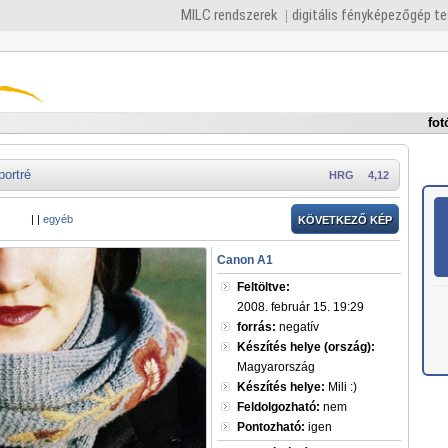
MILC rendszerek
digitális fényképezőgép t
fot
portré
HRG
4,12
|
|
egyéb
KÖVETKEZŐ KÉP
Canon A1
Feltöltve:
2008. február 15. 19:29
forrás:
negatív
Készítés helye (ország):
Magyarország
Készítés helye:
Mili :)
Feldolgozható:
nem
Pontozható:
igen