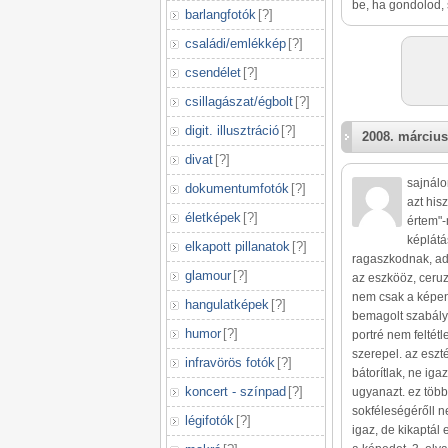
be, ha gondolod, 
barlangfotók
[
?
]
családi/emlékkép
[
?
]
csendélet
[
?
]
csillagászat/égbolt
[
?
]
digit. illusztráció
[
?
]
2008. március
divat
[
?
]
sajnálo
dokumentumfotók
[
?
]
azt his
életképek
[
?
]
értem"-
képlátá
elkapott pillanatok
[
?
]
ragaszkodnak, ado
glamour
[
?
]
az eszkööz, ceruz
nem csak a képen á
hangulatképek
[
?
]
bemagolt szabály
humor
[
?
]
portré nem feltétl
szerepel. az eszt
infravörös fotók
[
?
]
bátorítlak, ne ig
koncert - színpad
[
?
]
ugyanazt. ez több 
sokféleségérőll ne
légifotók
[
?
]
igaz, de kikaptál