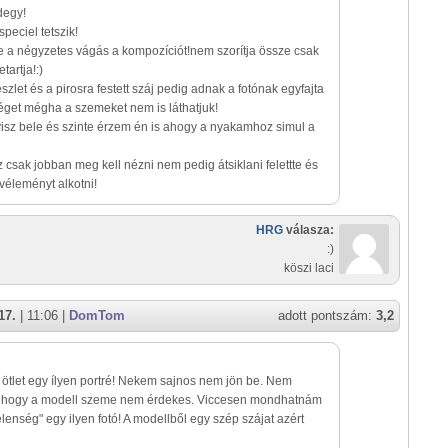
degy!
peciel tetszik!
e a négyzetes vágás a kompozíciót!nem szorítja össze csak
tartja!:)
szlet és a pirosra festett száj pedig adnak a fotónak egyfajta
éget mégha a szemeket nem is láthatjuk!
 visz bele és szinte érzem én is ahogy a nyakamhoz simul a
z csak jobban meg kell nézni nem pedig átsiklani felettte és
véleményt alkotni!
HRG
válasza:
:)
köszi laci
17.
| 11:06 |
DomTom
adott pontszám:
3,2
ötlet egy ílyen portré! Nekem sajnos nem jön be. Nem
 hogy a modell szeme nem érdekes. Viccesen mondhatnám
lenség" egy ilyen fotó! A modellből egy szép szájat azért