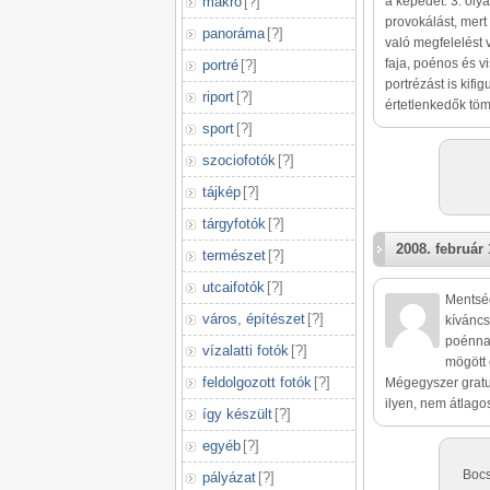
makró
[
?
]
a képedet. 3. olya
provokálást, mert
panoráma
[
?
]
való megfelelést 
faja, poénos és v
portré
[
?
]
portrézást is kif
riport
[
?
]
értetlenkedők tö
sport
[
?
]
szociofotók
[
?
]
tájkép
[
?
]
tárgyfotók
[
?
]
2008. február 
természet
[
?
]
utcaifotók
[
?
]
Mentség
város, építészet
[
?
]
kíváncs
poénna
vízalatti fotók
[
?
]
mögött e
feldolgozott fotók
[
?
]
Mégegyszer gratu
ilyen, nem átlagos
így készült
[
?
]
egyéb
[
?
]
Bocs
pályázat
[
?
]