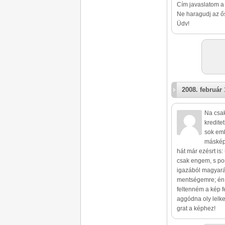
Cím javaslatom a 
Ne haragudj az ő
Üdv!
2008. február 
Na csak
kredite
sok emb
másképp
hát már ezésrt is
csak engem, s pon
igazából magyaráz
mentségemre; én 
feltenném a kép f
aggódna oly lelke
grat a képhez!