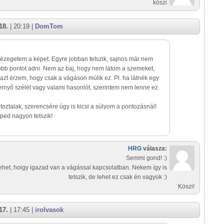
köszi
18.
| 20:19 |
DomTom
ézegetem a képet. Egyre jobban tetszik, sajnos már nem
öbb pontot adni. Nem az baj, hogy nem látom a szemeket,
zt érzem, hogy csak a vágáson múlik ez. Pl. ha látnék egy
ernyő szélét vagy valami hasonlót, szerintem nem lenne ez
toztalak, szerencsére úgy is kicsi a súlyom a pontozásnál!
ped nagyon tetszik!
HRG
válasza:
Semmi gond! :)
ehet, hoigy igazad van a vágással kapcsolatban. Nekem így is
tetszik, de lehet ez csak én vagyok :)
Köszi!
17.
| 17:45 |
irolvasok