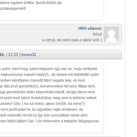
képre egyben kritika: Burda kötött sál.
szinteségemért!
HRG
válasza:
Köszi
a cím jó, de nem csak a sálról szól :)
16.
| 21:52 |
bruce11
 azért, mert hogy azért mégsem úgy van az, hogy emberke
t hajkurásszon mások hátán(!) ; de képed mit feltöltöttél azért
erben kérdőjeles maradt! Mint negatív kép, és mint
 látó,érző gondolkozó, konvenciókra mit sem, fittyet sem;
: úgy gondolnám talán elgondolkoztatott, ahogy látom nem
t azért mert látom érdeklődést, meg nem is kellene neked
kodni! Üdv :) ha ezt érted, akkor örülök, ha nem(?)
nem pontoztam le, és agyaltam rajta rendesen: én
első-második részét is! Így már sorozatban senki sem
sen fotód láttán! Üdv :) én feltenném a tetejétis! Mégegyszer