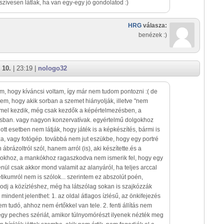
szívesen látlak, ha van egy-egy jó gondolatod :)
HRG
válasza:
benézek :)
 10.
| 23:19 |
nologo32
m, hogy kíváncsi voltam, így már nem tudom pontozni :( de
zem, hogy akik sorban a szemet hiányolják, illetve "nem
mel kezdik, még csak kezdők a képértelmezésben, a
sban. vagy nagyon konzervatívak. egyértelmű dolgokhoz
tt esetben nem látják, hogy játék is a képkészítés, bármi is
a, vagy fotógép. továbbá nem jut eszükbe, hogy egy portré
brázoltról szól, hanem arról (is), aki készítette.és a
okhoz, a mankókhoz ragaszkodva nem ismerik fel, hogy egy
enül csak akkor mond valamit az alanyáról, ha teljes arccal
étikumról nem is szólok... szerintem ez abszolút poén,
azodj a közízléshez, még ha látszólag sokan is szajkózzák
mindent jelenthet: 1. az oldal átlagos ízlésű, az önkifejezés
m tudó, ahhoz nem értőkkel van tele. 2. fenti állítás nem
 egy peches szériát, amikor túlnyomórészt ilyenek nézték meg