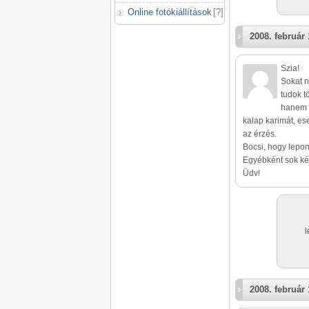
Online fotókiállítások
[
?
]
2008. február 
Szia!
Sokat n
tudok t
hanem a
kalap karimát, es
az érzés.
Bocsi, hogy lepon
Egyébként sok ké
Üdv!
l
2008. február 