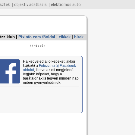
esztek
objektív adatbázis
elektromos autó
ózz klub
|
Pixinfo.com főoldal
|
cikkek
|
hírek
Ha kedveled a jó képeket, akkor
Lájkold
a
Fotózz.hu új Facebook
oldalát
, illetve az ott megjelenő
legjobb képeket, hogy a
barátaidnak is legyen minden nap
miben gyönyörködniük.