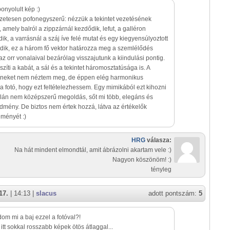
onyolult kép :)
etesen pofonegyszerű: nézzük a tekintet vezetésének
, amely balról a zippzárnál kezdődik, lefut, a galléron
ódik, a varrásnál a száj íve felé mutat és egy kiegyensúlyoztott
ik, ez a három fő vektor határozza meg a szemlélődés
az orr vonalaival bezárólag visszajutunk a kiindulási pontig.
íti a kabát, a sál és a tekintet háromosztatúsága is. A
íneket nem néztem meg, de éppen elég harmonikus
 a fotó, hogy ezt feltételezhessem. Egy mimikából ezt kihozni
alán nem középszerű megoldás, sőt mi több, elegáns és
redmény. De biztos nem értek hozzá, látva az értékelők
ményét :)
HRG
válasza:
Na hát mindent elmondtál, amit ábrázolni akartam vele :)
Nagyon köszönöm! :)
tényleg
17.
| 14:13 |
slacus
adott pontszám:
5
om mi a baj ezzel a fotóval?!
itt sokkal rosszabb képek ötös átlaggal...