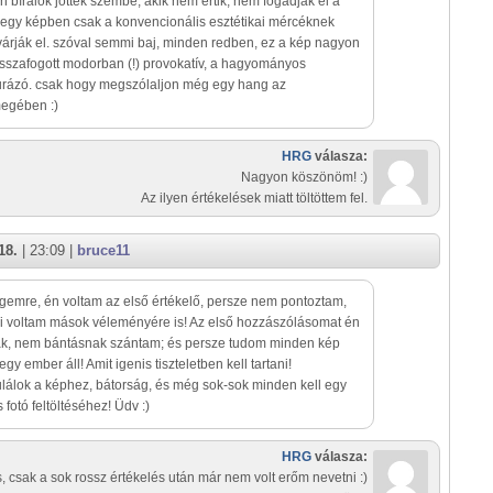
n bírálók jöttek szembe, akik nem értik, nem fogadják el a
 egy képben csak a konvencionális esztétikai mércéknek
várják el. szóval semmi baj, minden redben, ez a kép nagyon
isszafogott modorban (!) provokatív, a hagyományos
igurázó. csak hogy megszólaljon még egy hang az
megében :)
HRG
válasza:
Nagyon köszönöm! :)
Az ilyen értékelések miatt töltöttem fel.
18.
| 23:09 |
bruce11
emre, én voltam az első értékelő, persze nem pontoztam,
i voltam mások véleményére is! Az első hozzászólásomat én
k, nem bántásnak szántam; és persze tudom minden kép
gy ember áll! Amit igenis tiszteletben kell tartani!
lálok a képhez, bátorság, és még sok-sok minden kell egy
 fotó feltöltéséhez! Üdv :)
HRG
válasza:
, csak a sok rossz értékelés után már nem volt erőm nevetni :)