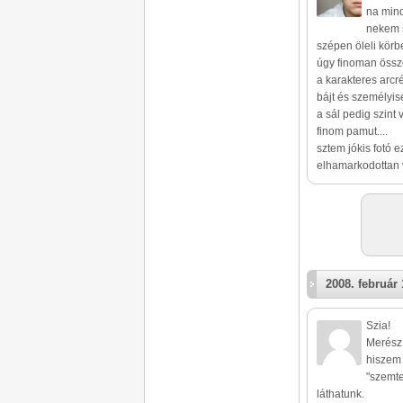
na min
nekem s
szépen öleli körb
úgy finoman össze
a karakteres arcré
bájt és személyis
a sál pedig szint
finom pamut....
sztem jókis fotó e
elhamarkodottan 
2008. február 
Szia!
Merész 
hiszem
"szemte
láthatunk.