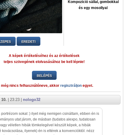
Kompozíció sállal, gombokkal
és egy mosollyal
ZEPES
EREDETI
A képek értékeléséhez és az értékelések
teljes szövegének elolvasásához be kell lépnie!
BELÉPÉS
 még nincs felhasználóneve, akkor
regisztráljon
egyet.
 10.
| 23:23 |
nologo32
is portrézom sokat :) ilyet még nemigen csináltam, ebben én is
mányos utat járom, de másban (tudatos alexpo, tudatosan
, vagy véletlen hibák tömkelegével készült képek, a hibák
 kovácsolása, ilyenek) én is eltérek a konvencióktól. nézz