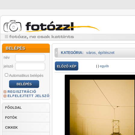
BELÉPÉS
város, építészet
KATEGÓRIA:
név
jelszó
|
|
egyéb
ELŐZŐ KÉP
Automatikus belépés
REGISZTRÁCIÓ
ELFELEJTETT JELSZÓ
FŐOLDAL
FOTÓK
CIKKEK