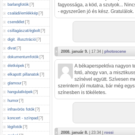
barlangfotók
[
?
]
fagyossága, a köd, a szutyok... Nincs
- egyszerűen jó és kész. Gratulálok.
családi/emlékkép
[
?
]
csendélet
[
?
]
csillagászat/égbolt
[
?
]
digit. illusztráció
[
?
]
divat
[
?
]
2008. január 9.
| 17:34 |
photoscene
dokumentumfotók
[
?
]
életképek
[
?
]
A békaperspektíva nagyon tet
fotó, ahogy van, a misztikus
elkapott pillanatok
[
?
]
színével együtt. Szívesen m
glamour
[
?
]
szerintem jól mutatna, bár még egy
hangulatképek
[
?
]
színesben is tökéletes.
humor
[
?
]
infravörös fotók
[
?
]
koncert - színpad
[
?
]
légifotók
[
?
]
2008. január 8.
| 23:34 |
rossi