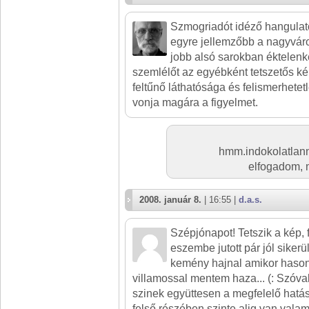
Szmogriadót idéző hangulato
egyre jellemzőbb a nagyváro
jobb alsó sarokban éktelenk
szemlélőt az egyébként tetszetős ké
feltűnő láthatósága és felismerhetet
vonja magára a figyelmet.
hmm.indokolatlann
elfogadom, me
2008. január 8.
| 16:55 |
d.a.s.
Szépjónapot! Tetszik a kép, 
eszembe jutott pár jól sikerü
kemény hajnal amikor hason
villamossal mentem haza... (: Szóva
szinek együttesen a megfelelő hatást
felső részében szinte alig van valam