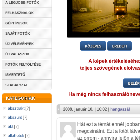
A LEGJOBB FOTÓK
FELHASZNÁLÓK
GÉPTÍPUSOK
SAJÁT FOTÓK
ÚJ VÉLEMÉNYEK
KÖZEPES
EREDETI
ÚJ VÁLASZOK
A képek értékeléséhez
FOTÓK FELTÖLTÉSE
teljes szövegének elolvas
ISMERTETŐ
BELÉP
SZABÁLYZAT
Ha még nincs felhasználónev
KATEGÓRIÁK
absztrakt
[
?
]
2008. január 10.
| 16:02 |
hangaszál
abszurd
[
?
]
Hát ezt a témát ennél jobban
akt
[
?
]
megcsinálni. Ezt a fotót lát
állatfotók
[
?
]
az orrom - annyira lejön a té