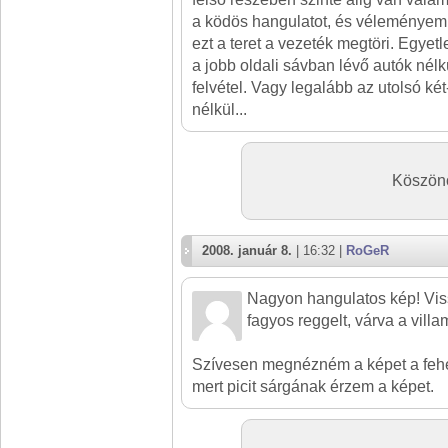
a ködös hangulatot, és véleményem 
ezt a teret a vezeték megtöri. Egyet
a jobb oldali sávban lévő autók nél
felvétel. Vagy legalább az utolsó ké
nélkül...
Köszönö
2008. január 8.
| 16:32 |
RoGeR
Nagyon hangulatos kép! Vis
fagyos reggelt, várva a villa
Szívesen megnézném a képet a fehé
mert picit sárgának érzem a képet.