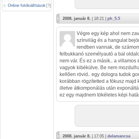
Online fotókiállítások
[
?
]
2008. január 8.
| 18:21 |
ph_5.5
Végre egy kép ahol nem zava
színvilág és a hangulat bejö
rendben vannak, de számom
felbukkanó személyautó a bal oldalo
nem vár. És ez a másik.. a villamos
vagyok kibékülve. Be nem mozdulhat
kellően rövid.. egy dologra tudok go
korábban rögzítetted a fókusz majd
illetve átkomponálás után exponáltá
ez egy majdnem tökéletes képi hatás
2008. január 8.
| 17:05 |
delamancsa