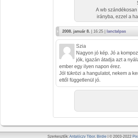
A wb szándékosan le
irányba, ezzel a ha
2008. január 8.
| 16:25 |
lanctalpas
Szia
Nagyon jó kép. Jó a kompozí
jók, igazán átadja azt a nyál
ember egy ilyen napon érez.
Jól tükrözi a hangulatot, nekem a ker
ettől függetlenül jó.
Szerkesztők:
Antalóczy Tibor
,
Birdie
| © 2003-2022
Pix