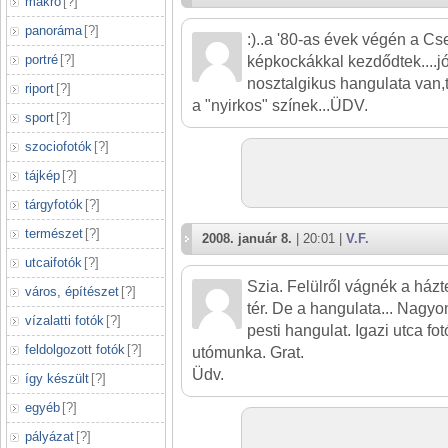
makró
[
?
]
panoráma
[
?
]
:)..a '80-as évek végén a Cs
portré
[
?
]
képkockákkal kezdődtek....
nosztalgikus hangulata van,
riport
[
?
]
a "nyirkos" színek...ÜDV.
sport
[
?
]
szociofotók
[
?
]
tájkép
[
?
]
tárgyfotók
[
?
]
természet
[
?
]
2008. január 8.
| 20:01 |
V.F.
utcaifotók
[
?
]
Szia. Felülről vágnék a házt
város, építészet
[
?
]
tér. De a hangulata... Nagyo
vízalatti fotók
[
?
]
pesti hangulat. Igazi utca fotó
feldolgozott fotók
[
?
]
utómunka. Grat.
Üdv.
így készült
[
?
]
egyéb
[
?
]
pályázat
[
?
]