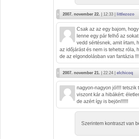
2007. november 22.
| 12:33 |
littlezozo
Csak az az egy bajom, hogy 
lenne egy pár felhő az sokat
vedd sértésnek, amit írtam, 
az időjárást és nem is tehetsz róla,
de az elgondolásban van fantázia !!!
2007. november 21.
| 22:24 |
elchicoq
nagyon-nagyon jó!!!! tetszik
viszont kár a hibákért: életlen
de azért így is bejön!!!!!!
Szerintem kontraszt van b