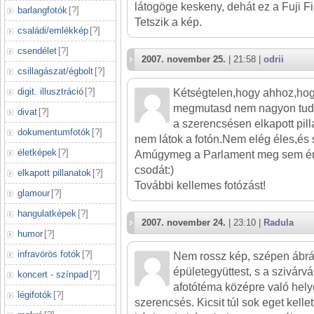
látogöge keskeny, dehát ez a Fuji F
barlangfotók
[
?
]
Tetszik a kép.
családi/emlékkép
[
?
]
csendélet
[
?
]
2007. november 25.
| 21:58 |
odrii
csillagászat/égbolt
[
?
]
digit. illusztráció
[
?
]
Kétségtelen,hogy ahhoz,hog
megmutasd nem nagyon tudtá
divat
[
?
]
a szerencsésen elkapott pill
dokumentumfotók
[
?
]
nem látok a fotón.Nem elég éles,és 
életképek
[
?
]
Amúgymeg a Parlament meg sem érd
csodát:)
elkapott pillanatok
[
?
]
További kellemes fotózást!
glamour
[
?
]
hangulatképek
[
?
]
2007. november 24.
| 23:10 |
Radula
humor
[
?
]
infravörös fotók
[
?
]
Nem rossz kép, szépen ábrá
épületegyüttest, s a szivárv
koncert - színpad
[
?
]
afotótéma középre való hel
légifotók
[
?
]
szerencsés. Kicsit túl sok eget kelle