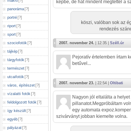
makró
[
?
]
képbe, de hát mindent megtettél a s
panoráma
[
?
]
portré
[
?
]
köszi, valóban sok az ég
riport
[
?
]
rendezés szánd
sport
[
?
]
szociofotók
[
?
]
2007. november 24.
| 12:35 |
Széll.úr
tájkép
[
?
]
Pejoratív értelemben írtam k
tárgyfotók
[
?
]
betűvel...
természet
[
?
]
utcaifotók
[
?
]
2007. november 23.
| 22:54 |
Oltibati
város, építészet
[
?
]
vízalatti fotók
[
?
]
Nagyon jól eltalálta a helyet
feldolgozott fotók
[
?
]
pillanatot.Megpróbáltam vol
egy automata expoz.kompenz
így készült
[
?
]
szivárványt jobban kiemelte volna.
egyéb
[
?
]
pályázat
[
?
]