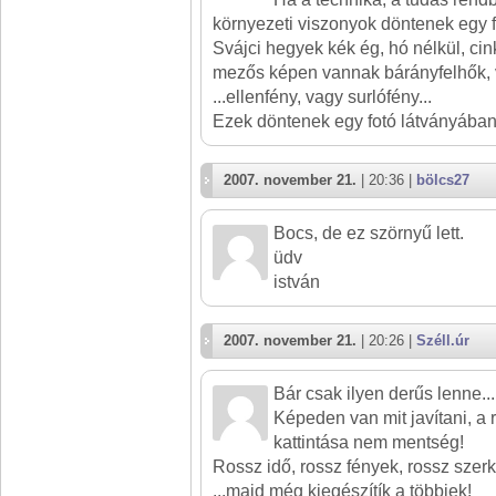
környezeti viszonyok döntenek egy 
Svájci hegyek kék ég, hó nélkül, cin
mezős képen vannak bárányfelhők, v
...ellenfény, vagy surlófény...
Ezek döntenek egy fotó látványában
2007. november 21.
| 20:36 |
bölcs27
Bocs, de ez szörnyű lett.
üdv
istván
2007. november 21.
| 20:26 |
Széll.úr
Bár csak ilyen derűs lenne...
Képeden van mit javítani, a ri
kattintása nem mentség!
Rossz idő, rossz fények, rossz szerk
...majd még kiegészítík a többiek!