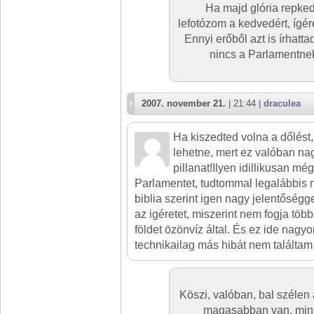
Ha majd glória repked
lefotózom a kedvedért, ígé
Ennyi erőből azt is írhatta
nincs a Parlamentnek
2007. november 21.
| 21:44 |
draculea
Ha kiszedted volna a dőlést,
lehetne, mert ez valóban na
pillanat!Ilyen idillikusan mé
Parlamentet, tudtommal legalábbis 
biblia szerint igen nagy jelentőségge
az igéretet, miszerint nem fogja több
földet özönvíz által. És ez ide nagyo
technikailag más hibát nem találtam
Köszi, valóban, bal szélen
magasabban van, mint