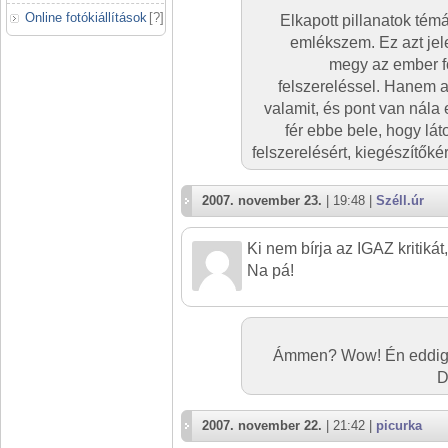
Online fotókiállítások
[
?
]
Elkapott pillanatok témá
emlékszem. Ez azt jel
megy az ember fo
felszereléssel. Hanem ar
valamit, és pont van nál
fér ebbe bele, hogy lá
felszerelésért, kiegészítőké
2007. november 23.
| 19:48 |
Széll.úr
Ki nem bírja az IGAZ kritik
Na pá!
Ámmen? Wow! Én eddig 
D
2007. november 22.
| 21:42 |
picurka