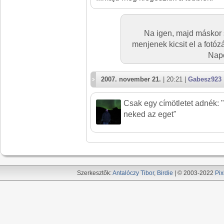
Na igen, majd máskor 
menjenek kicsit el a fotóz
Napo
2007. november 21.
| 20:21 |
Gabesz923
Csak egy címötletet adnék: 
neked az eget"
Szerkesztők:
Antalóczy Tibor
,
Birdie
| © 2003-2022
Pix