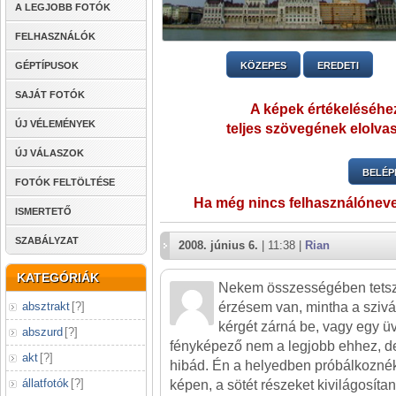
A LEGJOBB FOTÓK
FELHASZNÁLÓK
GÉPTÍPUSOK
KÖZEPES
EREDETI
SAJÁT FOTÓK
A képek értékeléséhez
ÚJ VÉLEMÉNYEK
teljes szövegének elolvas
ÚJ VÁLASZOK
BELÉP
FOTÓK FELTÖLTÉSE
Ha még nincs felhasználónev
ISMERTETŐ
SZABÁLYZAT
2008. június 6.
| 11:38 |
Rian
KATEGÓRIÁK
Nekem összességében tetszik
absztrakt
[
?
]
érzésem van, mintha a sziv
kérgét zárná be, vagy egy ü
abszurd
[
?
]
fényképező nem a legjobb ehhez, de
akt
[
?
]
hibád. Én a helyedben próbálkozné
állatfotók
[
?
]
képen, a sötét részeket kivilágosíta