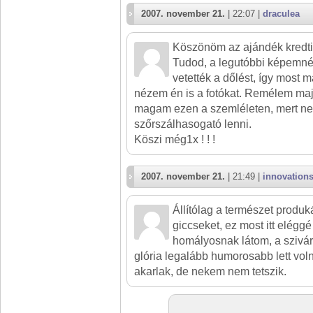
2007. november 21.
| 22:07 |
draculea
Köszönöm az ajándék kredtit
Tudod, a legutóbbi képemn
vetették a dőlést, így most m
nézem én is a fotókat. Remélem maj
magam ezen a szemléleten, mert ne
szőrszálhasogató lenni.
Köszi még1x ! ! !
2007. november 21.
| 21:49 |
innovation
Állítólag a természet produ
giccseket, ez most itt eléggé
homályosnak látom, a szivár
glória legalább humorosabb lett vol
akarlak, de nekem nem tetszik.