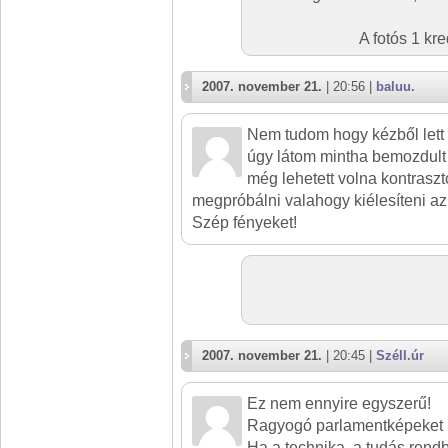
A fotós 1 kr
2007. november 21.
| 20:56 |
baluu.
Nem tudom hogy kézből lett
úgy látom mintha bemozdult 
még lehetett volna kontraszto
megpróbálni valahogy kiélesíteni az
Szép fényeket!
2007. november 21.
| 20:45 |
Széll.úr
Ez nem ennyire egyszerű!
Ragyogó parlamentképeket lát
Ha a technika, a tudás rend