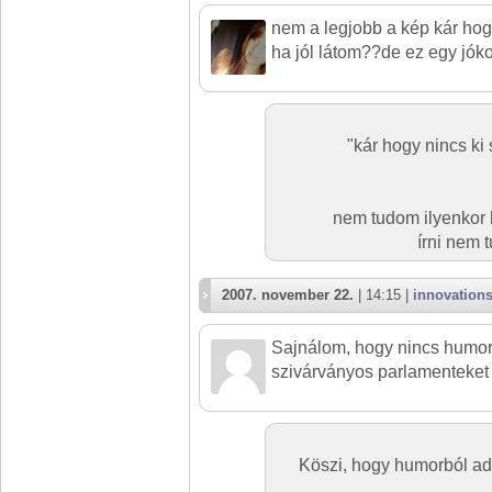
nem a legjobb a kép kár hog
ha jól látom??de ez egy jóko
"kár hogy nincs ki
nem tudom ilyenkor 
írni nem 
2007. november 22.
| 14:15 |
innovation
Sajnálom, hogy nincs humor 
szivárványos parlamenteket
Köszi, hogy humorból adt