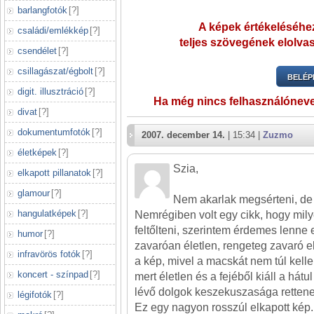
barlangfotók
[
?
]
A képek értékeléséhez
családi/emlékkép
[
?
]
teljes szövegének elolvas
csendélet
[
?
]
csillagászat/égbolt
[
?
]
BELÉP
digit. illusztráció
[
?
]
Ha még nincs felhasználónev
divat
[
?
]
dokumentumfotók
[
?
]
2007. december 14.
| 15:34 |
Zuzmo
életképek
[
?
]
Szia,
elkapott pillanatok
[
?
]
glamour
[
?
]
Nem akarlak megsérteni, de 
hangulatképek
[
?
]
Nemrégiben volt egy cikk, hogy mil
feltőlteni, szerintem érdemes lenne 
humor
[
?
]
zavaróan életlen, rengeteg zavaró 
infravörös fotók
[
?
]
a kép, mivel a macskát nem túl kell
koncert - színpad
[
?
]
mert életlen és a fejéből kiáll a hátu
lévő dolgok keszekuszasága rettene
légifotók
[
?
]
Ez egy nagyon rosszúl elkapott kép.