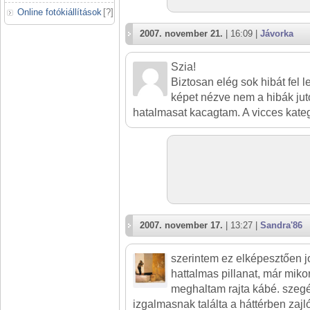
Online fotókiállítások
[
?
]
2007. november 21.
| 16:09 |
Jávorka
Szia!
Biztosan elég sok hibát fel l
képet nézve nem a hibák ju
hatalmasat kacagtam. A vicces kategó
2007. november 17.
| 13:27 |
Sandra'86
szerintem ez elképesztően 
hattalmas pillanat, már miko
meghaltam rajta kábé. szeg
izgalmasnak találta a háttérben zajl