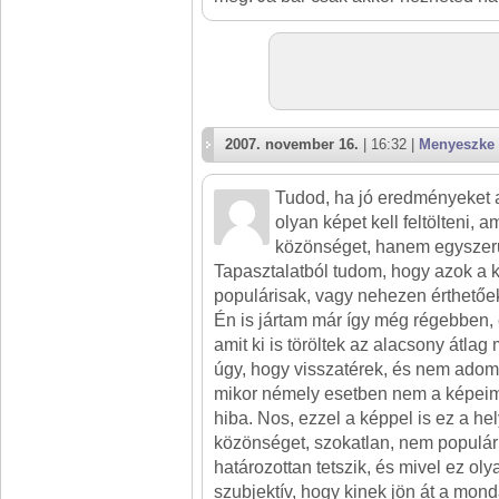
2007. november 16.
| 16:32 |
Menyeszke
Tudod, ha jó eredményeket a
olyan képet kell feltölteni, 
közönséget, hanem egyszerű
Tapasztalatból tudom, hogy azok a
populárisak, vagy nehezen érthetőe
Én is jártam már így még régebben,
amit ki is töröltek az alacsony átlag
úgy, hogy visszatérek, és nem adom 
mikor némely esetben nem a képeim
hiba. Nos, ezzel a képpel is ez a he
közönséget, szokatlan, nem populár
határozottan tetszik, és mivel ez ol
szubjektív, hogy kinek jön át a mond