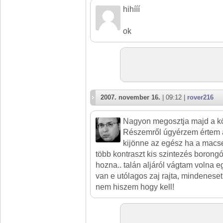
hihííí
ok
2007. november 16.
| 09:12 |
rover216
Nagyon megosztja majd a kö
Részemről úgyérzem értem a 
kijönne az egész ha a macsek
több kontraszt kis szintezés borong
hozna.. talán aljáról vágtam volna
van e utólagos zaj rajta, mindeneset
nem hiszem hogy kell!