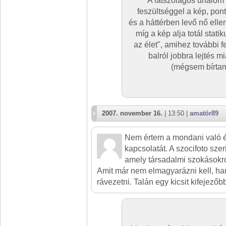
A látszólagos unalom 
feszültséggel a kép, pont
és a háttérben levő nő ell
míg a kép alja totál stati
az élet", amihez további f
balról jobbra lejtés m
(mégsem bírtam
2007. november 16.
| 13:50 |
amatör89
Nem értem a mondani való és
kapcsolatát. A szocifoto sze
amely társadalmi szokásokró
Amit már nem elmagyarázni kell, h
rávezetni. Talán egy kicsit kifejező