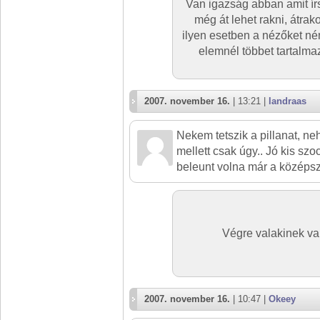
Van igazság abban amit ír
még át lehet rakni, átra
ilyen esetben a nézőket né
elemnél többet tartalm
2007. november 16.
| 13:21 |
landraas
Nekem tetszik a pillanat, ne
mellett csak úgy.. Jó kis szoc
beleunt volna már a középsz
Végre valakinek va
2007. november 16.
| 10:47 |
Okeey