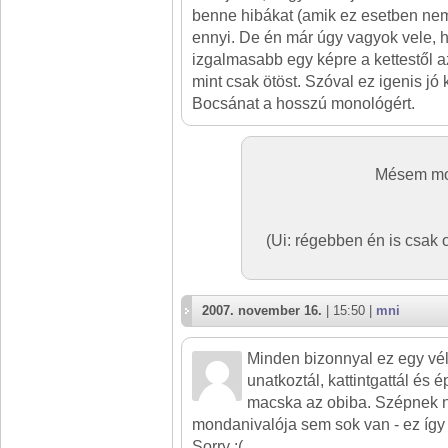
benne hibákat (amik ez esetben nem
ennyi. De én már úgy vagyok vele, 
izgalmasabb egy képre a kettestől a
mint csak ötöst. Szóval ez igenis jó 
Bocsánat a hosszú monológért.
Mésem mon
(Ui: régebben én is csak o
2007. november 16.
| 15:50 |
mni
Minden bizonnyal ez egy véle
unatkoztál, kattintgattál és 
macska az obiba. Szépnek 
mondanivalója sem sok van - ez íg
Sorry :(