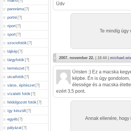
makró
[
?
]
Üdv
panoráma
[
?
]
portré
[
?
]
riport
[
?
]
Te mindíg úgy 
sport
[
?
]
szociofotók
[
?
]
tájkép
[
?
]
2007. november 22.
| 18:44 |
michael.wi
tárgyfotók
[
?
]
természet
[
?
]
Úristen :) Ez a macska kegye
utcaifotók
[
?
]
képbe. Én is úgy gondolom, h
élessége és a macska életle
város, építészet
[
?
]
ezért 3,5 pont.
vízalatti fotók
[
?
]
feldolgozott fotók
[
?
]
így készült
[
?
]
Annak ellenére, hogy i
egyéb
[
?
]
pályázat
[
?
]