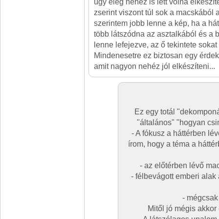
úgy elég nehéz is lett volna elkészí
zserint viszont túl sok a macskából
szerintem jobb lenne a kép, ha a há
több látszódna az asztalkából és a 
lenne lefejezve, az ő tekintete soka
Mindenesetre ez biztosan egy érdeke
amit nagyon nehéz jól elkészíteni...
Ez egy totál "dekomponá
"általános" "hogyan csin
- A fókusz a háttérben lé
írom, hogy a téma a hátté
- az előtérben lévő mac
- félbevágott emberi alak
- mégcsak 
Mitől jó mégis akkor