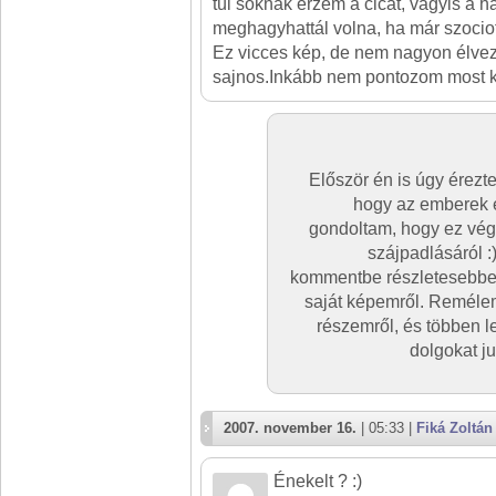
túl soknak érzem a cicát, vagyis a há
meghagyhattál volna, ha már szociof
Ez vicces kép, de nem nagyon élve
sajnos.Inkább nem pontozom most k
Először én is úgy érezte
hogy az emberek é
gondoltam, hogy ez vég
szájpadlásáról :
kommentbe részletesebbe
saját képemről. Reméle
részemről, és többen 
dolgokat ju
2007. november 16.
| 05:33 |
Fiká Zoltán
Énekelt ? :)