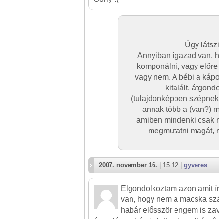
Úgy látsz
Annyiban igazad van, h
komponálni, vagy előre 
vagy nem. A bébi a kápos
kitalált, átgon
(tulajdonképpen szépnek
annak több a (van?) m
amiben mindenki csak m
megmutatni magát, m
2007. november 16.
| 15:12 |
gyveres
Elgondolkoztam azon amit ír
van, hogy nem a macska szá
habár elősször engem is zav