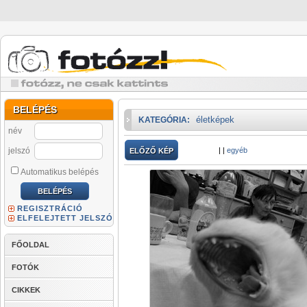
BELÉPÉS
életképek
KATEGÓRIA:
név
jelszó
|
|
egyéb
ELŐZŐ KÉP
Automatikus belépés
REGISZTRÁCIÓ
ELFELEJTETT JELSZÓ
FŐOLDAL
FOTÓK
CIKKEK