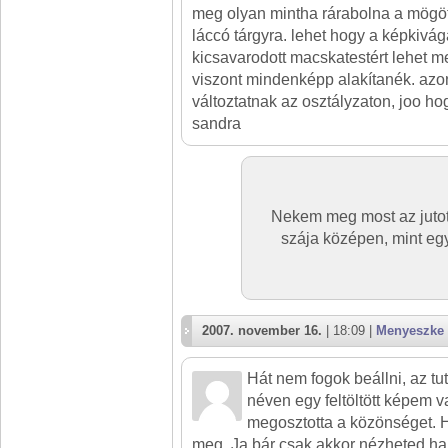
meg olyan mintha rárabolna a mögöt
láccó tárgyra. lehet hogy a képkivá
kicsavarodott macskatestért lehet me
viszont mindenképp alakítanék. az
változtatnak az osztályzaton, joo hogy
sandra
Nekem meg most az jutot
szája középen, mint egy
2007. november 16.
| 18:09 |
Menyeszke
Hát nem fogok beállni, az tut
néven egy feltöltött képem 
megosztotta a közönséget. 
meg. Ja bár csak akkor nézheted ha é