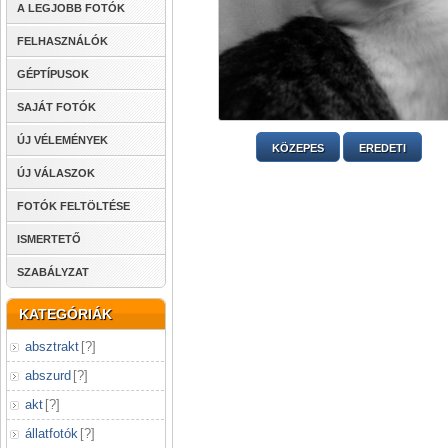
A LEGJOBB FOTÓK
FELHASZNÁLÓK
GÉPTÍPUSOK
SAJÁT FOTÓK
ÚJ VÉLEMÉNYEK
KÖZEPES
EREDETI
ÚJ VÁLASZOK
FOTÓK FELTÖLTÉSE
ISMERTETŐ
SZABÁLYZAT
KATEGÓRIÁK
absztrakt
[
?
]
abszurd
[
?
]
akt
[
?
]
állatfotók
[
?
]