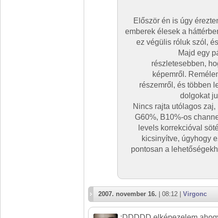
Először én is úgy érezte
emberek élesek a háttérbe
ez végülis róluk szól, 
Majd egy p
részletesebben, ho
képemről. Remélem
részemről, és többen 
dolgokat ju
Nincs rajta utólagos zaj
G60%, B10%-os channel 
levels korrekcióval söté
kicsinyítve, úgyhogy e
pontosan a lehetőségekhe
2007. november 16.
| 08:12 |
Virgonc
:DDDDD elképezelem ahogy 