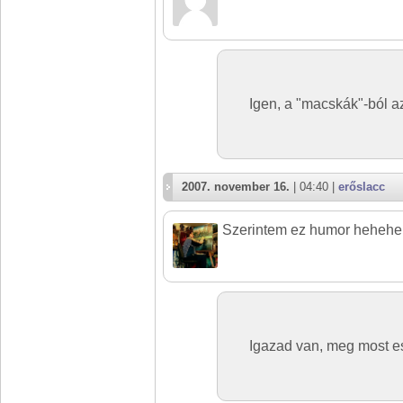
Igen, a "macskák"-ból azt 
2007. november 16.
| 04:40 |
erőslacc
Szerintem ez humor heheh
Igazad van, meg most es