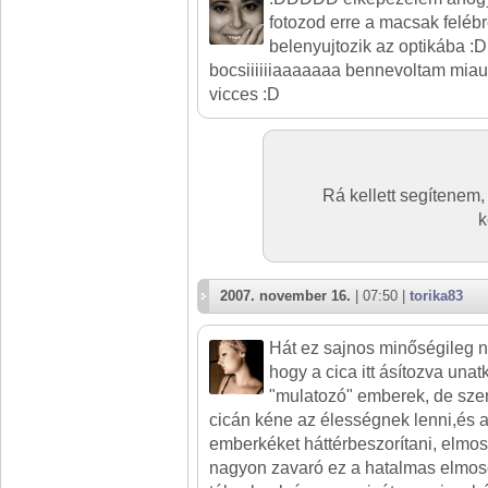
fotozod erre a macsak felébre
belenyujtozik az optikába 
bocsiiiiiiaaaaaaa bennevoltam mia
vicces :D
Rá kellett segítenem,
k
2007. november 16.
| 07:50 |
torika83
Hát ez sajnos minőségileg 
hogy a cica itt ásítozva una
"mulatozó" emberek, de sze
cicán kéne az élességnek lenni,és a
emberkéket háttérbeszorítani, elmos
nagyon zavaró ez a hatalmas elmosódo