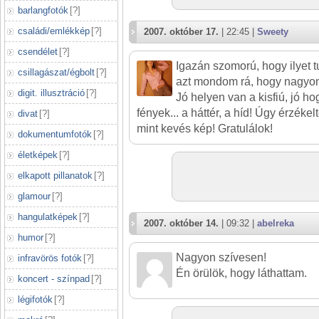
barlangfotók
[
?
]
családi/emlékkép
[
?
]
2007. október 17.
| 22:45 |
Sweety
csendélet
[
?
]
Igazán szomorú, hogy ilyet t
csillagászat/égbolt
[
?
]
azt mondom rá, hogy nagyon j
digit. illusztráció
[
?
]
Jó helyen van a kisfiú, jó hog
fények... a háttér, a híd! Úgy érzéke
divat
[
?
]
mint kevés kép! Gratulálok!
dokumentumfotók
[
?
]
életképek
[
?
]
elkapott pillanatok
[
?
]
glamour
[
?
]
hangulatképek
[
?
]
2007. október 14.
| 09:32 |
abelreka
humor
[
?
]
Nagyon szívesen!
infravörös fotók
[
?
]
Én örülök, hogy láthattam.
koncert - színpad
[
?
]
légifotók
[
?
]