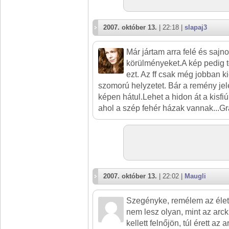
2007. október 13.
| 22:18 |
slapaj3
Már jártam arra felé és sajn
körülményeket.A kép pedig t
ezt. Az ff csak még jobban k
szomorú helyzetet. Bár a remény jele
képen hátul.Lehet a hidon át a kisfiú
ahol a szép fehér házak vannak...Gr
2007. október 13.
| 22:02 |
Maugli
Szegényke, remélem az élet
nem lesz olyan, mint az arck
kellett felnőjön, túl érett az