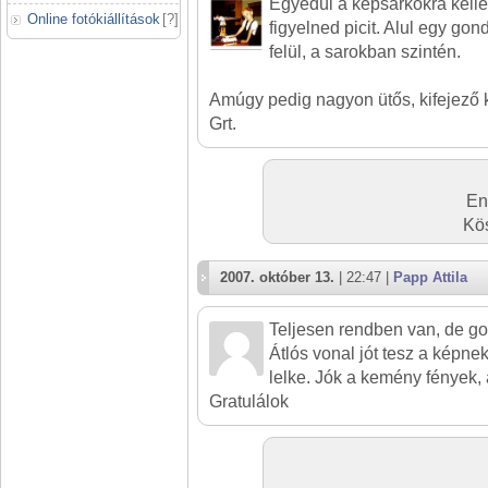
Egyedül a képsarkokra kellet
Online fotókiállítások
[
?
]
figyelned picit. Alul egy gon
felül, a sarokban szintén.
Amúgy pedig nagyon ütős, kifejező 
Grt.
En
Kös
2007. október 13.
| 22:47 |
Papp Attila
Teljesen rendben van, de go
Átlós vonal jót tesz a képnek
lelke. Jók a kemény fények, 
Gratulálok