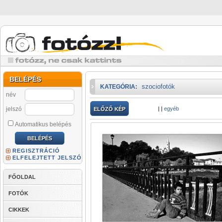
BELÉPÉS
szociofotók
KATEGÓRIA:
név
jelszó
|
|
egyéb
ELŐZŐ KÉP
Automatikus belépés
REGISZTRÁCIÓ
ELFELEJTETT JELSZÓ
FŐOLDAL
FOTÓK
CIKKEK