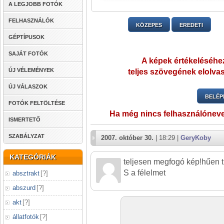
A LEGJOBB FOTÓK
FELHASZNÁLÓK
KÖZEPES
EREDETI
GÉPTÍPUSOK
SAJÁT FOTÓK
A képek értékeléséhez
ÚJ VÉLEMÉNYEK
teljes szövegének elolvas
ÚJ VÁLASZOK
BELÉP
FOTÓK FELTÖLTÉSE
Ha még nincs felhasználónev
ISMERTETŐ
SZABÁLYZAT
2007. október 30.
| 18:29 |
GeryKoby
KATEGÓRIÁK
teljesen megfogó kép!hűen t
S a félelmet
absztrakt
[
?
]
abszurd
[
?
]
akt
[
?
]
állatfotók
[
?
]