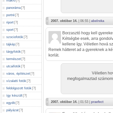
makró
[
?
]
panoráma
[
?
]
portré
[
?
]
2007. október 14.
| 06:55 |
abelreka
riport
[
?
]
sport
[
?
]
Borzasztó hogy kell gyereke
szociofotók
[
?
]
Kétségbe esek, arra gondol
kellene így. Véletlen hová s
tájkép
[
?
]
Remek hátteret ad a gyereknek a kép
tárgyfotók
[
?
]
korlát.
természet
[
?
]
utcaifotók
[
?
]
Véletlen ho
város, építészet
[
?
]
megfogalmaztad számomra
vízalatti fotók
[
?
]
feldolgozott fotók
[
?
]
így készült
[
?
]
2007. október 14.
| 01:53 |
praefect
egyéb
[
?
]
pályázat
[
?
]