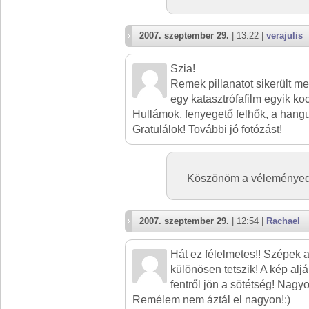
2007. szeptember 29.
| 13:22 |
verajulis
Szia!
Remek pillanatot sikerült 
egy katasztrófafilm egyik ko
Hullámok, fenyegető felhők, a hangul
Gratulálok! További jó fotózást!
Köszönöm a véleményed,h
2007. szeptember 29.
| 12:54 |
Rachael
Hát ez félelmetes!! Szépek a
különösen tetszik! A kép aljá
fentről jön a sötétség! Nagyo
Remélem nem áztál el nagyon!:)