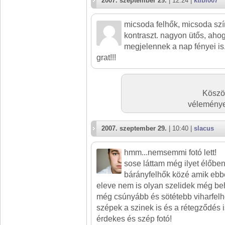
2007. szeptember 29.
| 12:24 |
ktibi007
micsoda felhők, micsoda szí
kontraszt. nagyon ütős, ah
megjelennek a nap fényei is.
grat!!!
Köszö
véleményez
2007. szeptember 29.
| 10:40 |
slacus
hmm...nemsemmi fotó lett!
sose láttam még ilyet élőbe
bárányfelhők közé amik ebb
eleve nem is olyan szelidek még be
még csúnyább és sötétebb viharfelh
szépek a szinek is és a rétegződés i
érdekes és szép fotó!