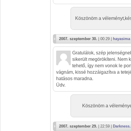
Köszönöm a véleményt,kész
2007. szeptember 30.
| 00:29 |
hayasima
Gratulálok, szép jelenségnek 
sikerült megörökíteni. Nem 
tehető, így nem vonok le pont
vágnám, kissé hozzáigazítva a tetejé
hatásos maradna.
Üdv.
Köszönöm a véleményed
2007. szeptember 29.
| 22:59 |
Darkness