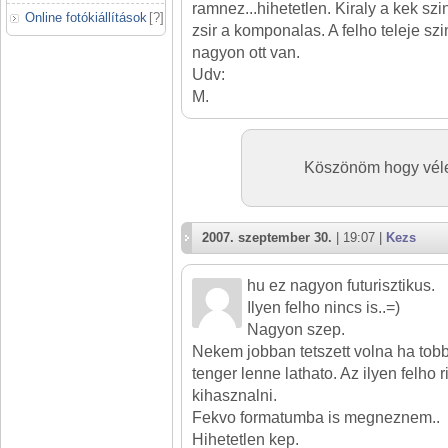
ramnez...hihetetlen. Kiraly a kek szi
Online fotókiállítások
[
?
]
zsir a komponalas. A felho teleje sz
nagyon ott van.
Udv:
M.
Köszönöm hogy véle
2007. szeptember 30.
| 19:07 |
Kezs
hu ez nagyon futurisztikus.
Ilyen felho nincs is..=)
Nagyon szep.
Nekem jobban tetszett volna ha tob
tenger lenne lathato. Az ilyen felho 
kihasznalni.
Fekvo formatumba is megneznem..
Hihetetlen kep.