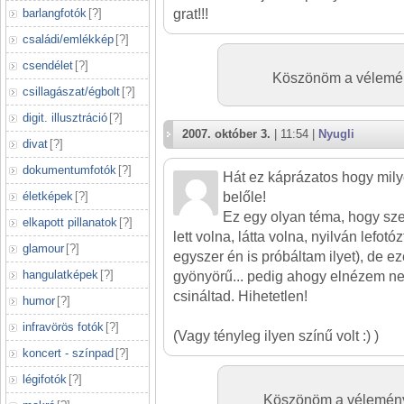
barlangfotók
[
?
]
grat!!!
családi/emlékkép
[
?
]
csendélet
[
?
]
Köszönöm a vélemény
csillagászat/égbolt
[
?
]
digit. illusztráció
[
?
]
2007. október 3.
| 11:54 |
Nyugli
divat
[
?
]
dokumentumfotók
[
?
]
Hát ez káprázatos hogy milye
életképek
[
?
]
belőle!
Ez egy olyan téma, hogy sze
elkapott pillanatok
[
?
]
lett volna, látta volna, nyilván lefot
glamour
[
?
]
egyszer én is próbáltam ilyet), de ez
hangulatképek
[
?
]
gyönyörű... pedig ahogy elnézem n
csináltad. Hihetetlen!
humor
[
?
]
infravörös fotók
[
?
]
(Vagy tényleg ilyen színű volt :) )
koncert - színpad
[
?
]
légifotók
[
?
]
Köszönöm a vélemény