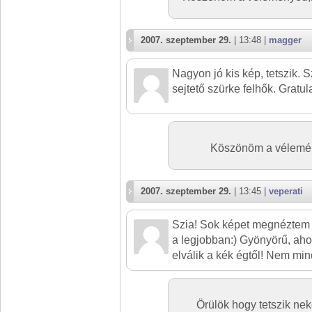
2007. szeptember 29.
| 13:48 |
magger
Nagyon jó kis kép, tetszik. 
sejtető szürke felhők. Gratul
Köszönöm a vélemény
2007. szeptember 29.
| 13:45 |
veperati
Szia! Sok képet megnéztem m
a legjobban:) Gyönyörű, aho
elválik a kék égtől! Nem min
Örülök hogy tetszik ne