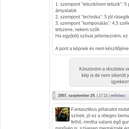
1. szempont "tetszik/nem tetszik": 5
árnyalatok
2. szempont "technika": 5 jól rásegít
3. szempont "komponálás": 4,5 szé
tetszene, nekem szűk
Ha egy(két) szóval jellemezném, ez 
A pont a képnek és nem készítőjéne
Köszönöm a részletes v
kép is de nem sikerült jó
igyekezni
2007. szeptember 29.
| 17:11 |
erőslacc
Fantasztikus pillanatot mut
színek, jó ez a réteges bemu
felhő, mintha valami égő gum
minőség is, szívesen megnéznék egy 