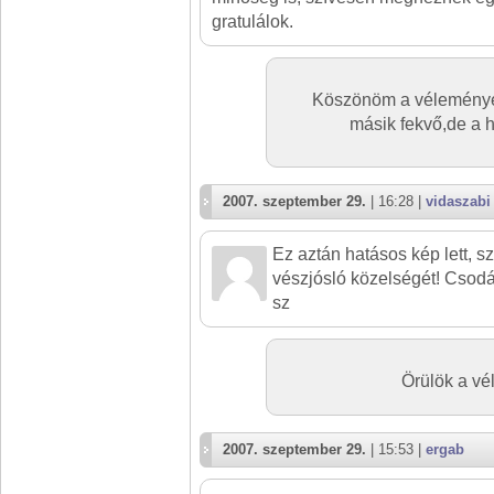
gratulálok.
Köszönöm a véleményed
másik fekvő,de a h
2007. szeptember 29.
| 16:28 |
vidaszabi
Ez aztán hatásos kép lett, s
vészjósló közelségét! Csodá
sz
Örülök a v
2007. szeptember 29.
| 15:53 |
ergab