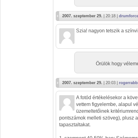
2007. szeptember 29.
| 20:18 |
drumforc
Szia! nagyon tetszik a színvi
Örülök hogy vélemé
2007. szeptember 29.
| 20:03 |
rogerrabb
A fotód értékelésekor a köv
vettem figyelembe, alapul vé
üzemeltetőinek kritériumrend
pontszámok melleti szöveg), plusz 
tapasztaltakat.