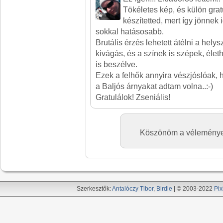
Tökéletes kép, és külön gra
készítetted, mert így jönnek 
sokkal hatásosabb.
Brutális érzés lehetett átélni a hely
kivágás, és a színek is szépek, éle
is beszélve.
Ezek a felhők annyira vészjóslóak,
a Baljós árnyakat adtam volna..:-)
Gratulálok! Zseniális!
Köszönöm a véleményed 
Szerkesztők:
Antalóczy Tibor
,
Birdie
| © 2003-2022
Pix