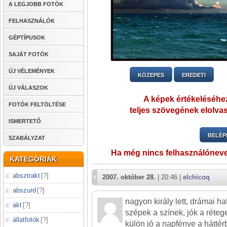
A LEGJOBB FOTÓK
FELHASZNÁLÓK
GÉPTÍPUSOK
SAJÁT FOTÓK
ÚJ VÉLEMÉNYEK
KÖZEPES
EREDETI
ÚJ VÁLASZOK
A képek értékeléséhez
FOTÓK FELTÖLTÉSE
teljes szövegének elolvas
ISMERTETŐ
BELÉP
SZABÁLYZAT
Ha még nincs felhasználónev
KATEGÓRIÁK
absztrakt
[
?
]
2007. október 28.
| 20:46 |
elchicoq
abszurd
[
?
]
nagyon király lett, drámai ha
akt
[
?
]
szépek a színek, jók a réteg
állatfotók
[
?
]
külön jó a napfénye a háttér