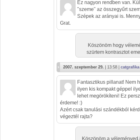
Ez nagyon rendben van. Kül
"szeme" az összegyűrt szem
Szépek az arányai is. Menny
Grat.
Köszönöm hogy vélemény
szürtem kontrasztot eme
2007. szeptember 29.
| 13:58 |
catgrafika
Fantasztikus pillanat! Nem h
ilyen kis kompakt géppel il
lehet megörökíteni! Ez pers
érdeme! :)
Azért csak tanulási szándékból ké
végeztél rajta?
Köszönöm a véleményed,ig