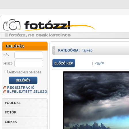
BELÉPÉS
tájkép
KATEGÓRIA:
név
jelszó
|
|
egyéb
ELŐZŐ KÉP
Automatikus belépés
REGISZTRÁCIÓ
ELFELEJTETT JELSZÓ
FŐOLDAL
FOTÓK
CIKKEK