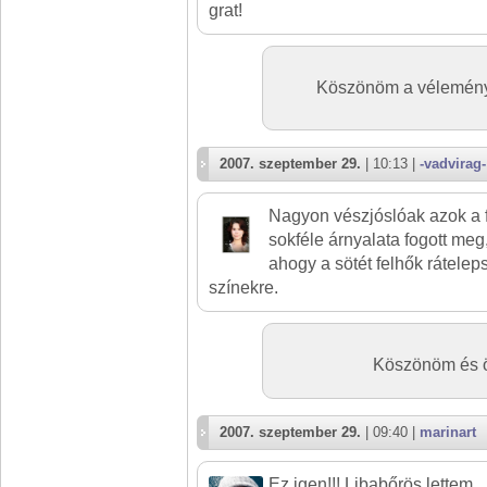
grat!
Köszönöm a vélemény
2007. szeptember 29.
| 10:13 |
-vadvirag-
Nagyon vészjóslóak azok a f
sokféle árnyalata fogott me
ahogy a sötét felhők rátele
színekre.
Köszönöm és ö
2007. szeptember 29.
| 09:40 |
marinart
Ez igen!!! Libabőrös lettem..