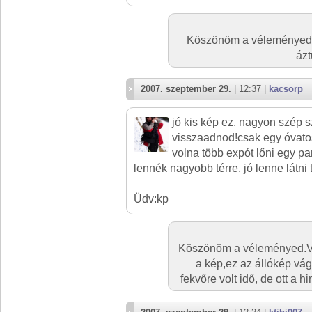
Köszönöm a véleményed,
ázt
2007. szeptember 29.
| 12:37 |
kacsorp
jó kis kép ez, nagyon szép s
visszaadnod!csak egy óvatos
volna több expót lőni egy p
lennék nagyobb térre, jó lenne látni
Üdv:kp
Köszönöm a véleményed.Vi
a kép,ez az állókép vá
fekvőre volt idő, de ott a h