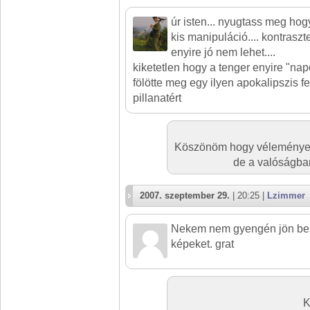
úr isten... nyugtass meg ho
kis manipuláció.... kontrasz
enyire jó nem lehet....
kiketetlen hogy a tenger enyire "na
fölötte meg egy ilyen apokalipszis fe
pillanatért
Köszönöm hogy véleményez
de a valóságba
2007. szeptember 29.
| 20:25 |
Lzimmer
Nekem nem gyengén jön be.
képeket. grat
K