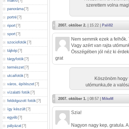
makró
[
?
]
szerettem volna magk
panoráma
[
?
]
portré
[
?
]
2007. október 2.
| 15:22 |
Pali82
riport
[
?
]
sport
[
?
]
Nem semmik ezek a felhők. T
szociofotók
[
?
]
Vagy azért van rajta utómun
tájkép
[
?
]
Összégében jól néz ki érdek
grat
tárgyfotók
[
?
]
természet
[
?
]
utcaifotók
[
?
]
Köszönöm hogy v
város, építészet
[
?
]
utómunka,de a valósá
vízalatti fotók
[
?
]
2007. október 1.
| 08:57 |
MikeM
feldolgozott fotók
[
?
]
így készült
[
?
]
Szia!
egyéb
[
?
]
Nagyon nagy kep, gratula. 
pályázat
[
?
]