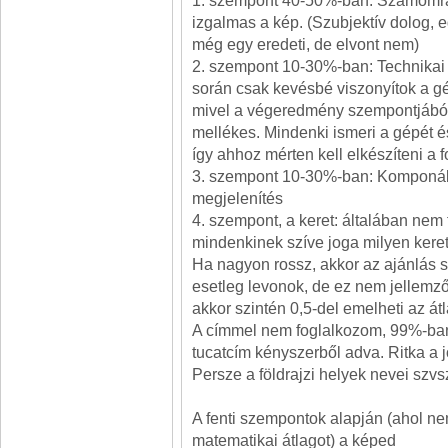
1. szempont 40-50%-ban: Számomra
izgalmas a kép. (Szubjektív dolog, eg
még egy eredeti, de elvont nem)
2. szempont 10-30%-ban: Technikai 
során csak kevésbé viszonyítok a g
mivel a végeredmény szempontjából
mellékes. Mindenki ismeri a gépét é
így ahhoz mérten kell elkészíteni a fo
3. szempont 10-30%-ban: Komponálá
megjelenítés
4. szempont, a keret: általában nem
mindenkinek szíve joga milyen keret
Ha nagyon rossz, akkor az ajánlás s
esetleg levonok, de ez nem jellemző
akkor szintén 0,5-del emelheti az át
A címmel nem foglalkozom, 99%-b
tucatcím kényszerből adva. Ritka a 
Persze a földrajzi helyek nevei szv
A fenti szempontok alapján (ahol n
matematikai átlagot) a képed