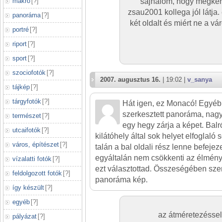
makró
[
?
]
sajnálom, hogy megkér
zsau2001 kollega jól látja. 
panoráma
[
?
]
két oldalt és miért ne a 
portré
[
?
]
riport
[
?
]
sport
[
?
]
szociofotók
[
?
]
2007. augusztus 16.
| 19:02 |
v_sanya
tájkép
[
?
]
tárgyfotók
[
?
]
Hát igen, ez Monacó! Egyébk
szerkesztett panoráma, nagyo
természet
[
?
]
egy hegy zárja a képet. Balró
utcaifotók
[
?
]
kilátóhely által sok helyet elfoglaló s
város, építészet
[
?
]
talán a bal oldali rész lenne befejez
egyáltalán nem csökkenti az élményt
vízalatti fotók
[
?
]
ezt választottad. Összeségében sz
feldolgozott fotók
[
?
]
panoráma kép.
így készült
[
?
]
egyéb
[
?
]
az átméretezéssel 
pályázat
[
?
]