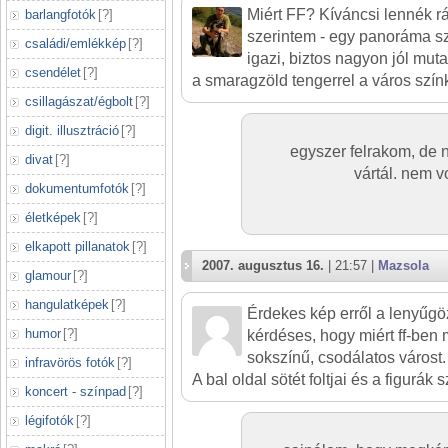
Miért FF? Kíváncsi lennék rá
barlangfotók
[
?
]
szerintem - egy panoráma s
családi/emlékkép
[
?
]
igazi, biztos nagyon jól muta
csendélet
[
?
]
a smaragzöld tengerrel a város színk
csillagászat/égbolt
[
?
]
digit. illusztráció
[
?
]
egyszer felrakom, de 
divat
[
?
]
vártál. nem v
dokumentumfotók
[
?
]
életképek
[
?
]
elkapott pillanatok
[
?
]
2007. augusztus 16.
| 21:57 |
Mazsola
glamour
[
?
]
hangulatképek
[
?
]
Érdekes kép erről a lenyűg
humor
[
?
]
kérdéses, hogy miért ff-ben
sokszínű, csodálatos várost.
infravörös fotók
[
?
]
A bal oldal sötét foltjai és a figurák
koncert - színpad
[
?
]
légifotók
[
?
]