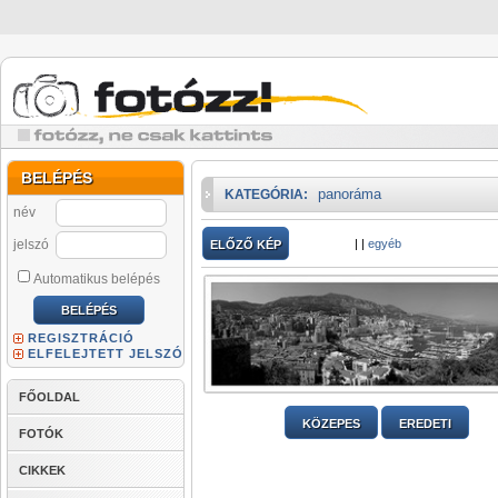
BELÉPÉS
panoráma
KATEGÓRIA:
név
jelszó
|
|
egyéb
ELŐZŐ KÉP
Automatikus belépés
REGISZTRÁCIÓ
ELFELEJTETT JELSZÓ
FŐOLDAL
KÖZEPES
EREDETI
FOTÓK
CIKKEK