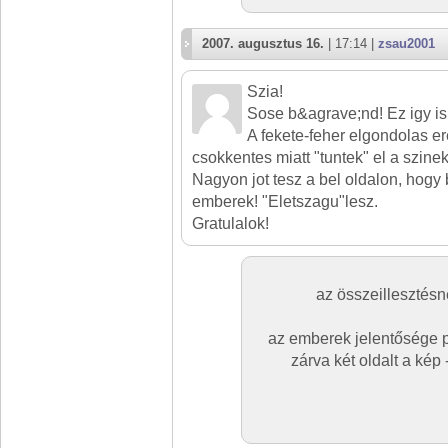
2007. augusztus 16.
| 17:14 |
zsau2001
Szia!
Sose b&agrave;nd! Ez igy is 
A fekete-feher elgondolas er
csokkentes miatt "tuntek" el a szine
Nagyon jot tesz a bel oldalon, hogy
emberek! "Eletszagu"lesz.
Gratulalok!
az összeillesztésn
az emberek jelentősége po
zárva két oldalt a ké