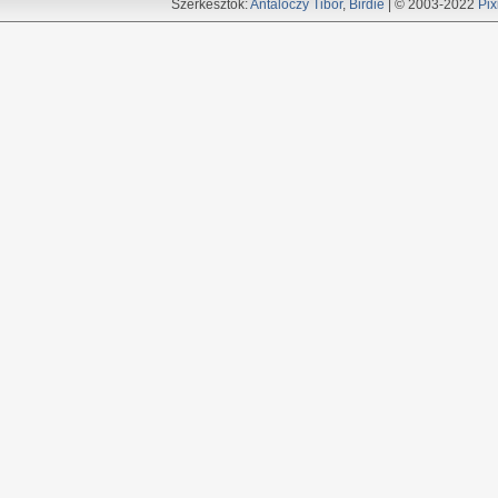
Szerkesztők:
Antalóczy Tibor
,
Birdie
| © 2003-2022
Pix