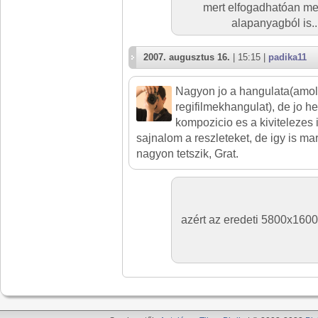
mert elfogadhatóan meg
alapanyagból is..
2007. augusztus 16.
| 15:15 |
padika11
Nagyon jo a hangulata(amo
regifilmekhangulat), de jo he
kompozicio es a kivitelezes 
sajnalom a reszleteket, de igy is m
nagyon tetszik, Grat.
azért az eredeti 5800x1600