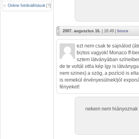
Online fotókiállítások
[
?
]
2007. augusztus 16.
| 18:49 |
bruce
ezt nem csak te sajnálod (á
biztos vagyok! Monaco ff-ben
sztem látványában színeiben
de te voltál ott!a kép így is látvány
nem szines) a szög, a pozíció is elta
is remekül érvényesülnek!jól exponált 
fényeket!
nekem nem hiányoznak a