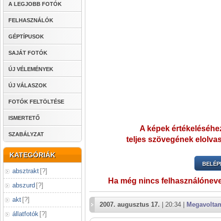
A LEGJOBB FOTÓK
FELHASZNÁLÓK
GÉPTÍPUSOK
SAJÁT FOTÓK
ÚJ VÉLEMÉNYEK
ÚJ VÁLASZOK
FOTÓK FELTÖLTÉSE
ISMERTETŐ
A képek értékeléséhez
SZABÁLYZAT
teljes szövegének elolvas
KATEGÓRIÁK
BELÉP
absztrakt
[
?
]
Ha még nincs felhasználónev
abszurd
[
?
]
akt
[
?
]
2007. augusztus 17.
| 20:34 |
Megavolta
állatfotók
[
?
]