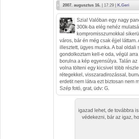
2007. augusztus 16.
| 17:29 |
K.Geri
Szia! Valóban egy nagy pan
300k-ba elég nehéz mulatsá
kompromisszumokkal sikerü
város, bár én még csak éjjel láttam
illesztett, ügyes munka. A bal oldali
gondolkoztam kell-e oda, végül arra
borulna a kép egyensúlya. Talán az
volna tölteni egy kicsivel több részlet
rétegekkel, visszaradirozással, burn
erdetit nem látva ezt biztosan nem m
Szép fotó, grat, üdv: G.
igazad lehet, de továbbra is
védekezni, bár az igaz, hog