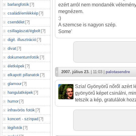
barlangfotók
[
?
]
ezért arról nem mondanék véleményt
megnézem.
családi/emlékkép
[
?
]
:)
csendélet
[
?
]
A szemcse is nagyon szép.
csillagászat/égbolt
[
?
]
Some'
digit. illusztráció
[
?
]
divat
[
?
]
dokumentumfotók
[
?
]
életképek
[
?
]
2007. július 23.
| 11:03 |
palotasendre
elkapott pillanatok
[
?
]
glamour
[
?
]
Szia! Gyönyörű nőről azért
hangulatképek
[
?
]
gyönyörű képet csinálni, m
tetszik a kép, gratulálok hoz
humor
[
?
]
infravörös fotók
[
?
]
koncert - színpad
[
?
]
légifotók
[
?
]