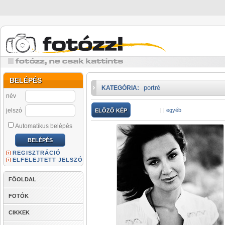
BELÉPÉS
portré
KATEGÓRIA:
név
jelszó
|
|
egyéb
ELŐZŐ KÉP
Automatikus belépés
REGISZTRÁCIÓ
ELFELEJTETT JELSZÓ
FŐOLDAL
FOTÓK
CIKKEK