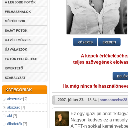
A LEGJOBB FOTÓK
FELHASZNÁLÓK
GÉPTÍPUSOK
SAJÁT FOTÓK
ÚJ VÉLEMÉNYEK
KÖZEPES
EREDETI
ÚJ VÁLASZOK
A képek értékeléséhez
FOTÓK FELTÖLTÉSE
teljes szövegének elolvas
ISMERTETŐ
BELÉP
SZABÁLYZAT
Ha még nincs felhasználónev
KATEGÓRIÁK
absztrakt
[
?
]
2007. július 23.
| 13:34 |
someoneelse28
abszurd
[
?
]
Ez egy igazi pillanat "kifagy
akt
[
?
]
Nagyon kedves ez a mosoly, 
állatfotók
[
?
]
A TFT-n sokkal keményebbe