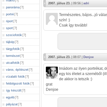
makró
[
?
]
2007. július 23.
| 09:56 |
adri
panoráma
[
?
]
portré
[
?
]
Természetes, bájos...jó vála
szín! :)
riport
[
?
]
Csak így tovább!
sport
[
?
]
szociofotók
[
?
]
tájkép
[
?
]
tárgyfotók
[
?
]
természet
[
?
]
2007. július 23.
| 08:07 |
Denjoe
utcaifotók
[
?
]
Imádom az ilyen portrékat, 
város, építészet
[
?
]
egy kis életet a szeméből (il
vízalatti fotók
[
?
]
de akkor is tetszik :)
feldolgozott fotók
[
?
]
grat
Denjoe
így készült
[
?
]
egyéb
[
?
]
pályázat
[
?
]