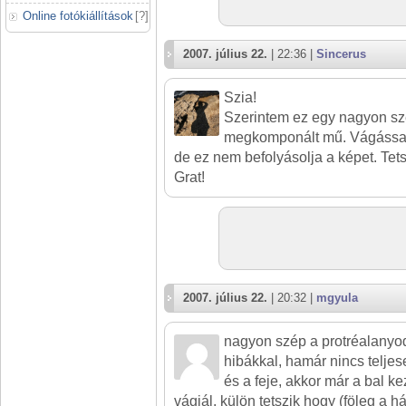
Online fotókiállítások
[
?
]
2007. július 22.
| 22:36 |
Sincerus
Szia!
Szerintem ez egy nagyon sz
megkomponált mű. Vágással i
de ez nem befolyásolja a képet. Tetsz
Grat!
2007. július 22.
| 20:32 |
mgyula
nagyon szép a protréalanyo
hibákkal, hamár nincs telje
és a feje, akkor már a bal ke
vágjál. külön tetszik hogy (föleg a há