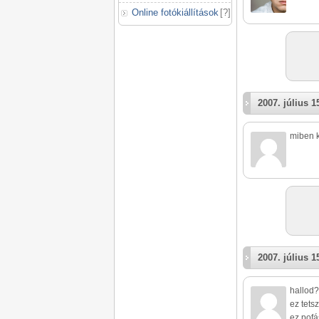
Online fotókiállítások
[
?
]
2007. július 1
miben k
2007. július 1
hallod?
ez tetsz
ez pofá