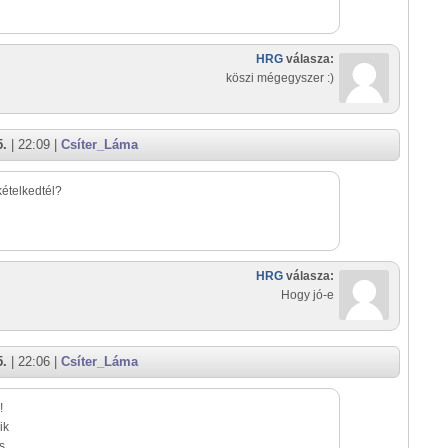
HRG
válasza:
köszi mégegyszer :)
5.
| 22:09 |
Csíter_Láma
ételkedtél?
HRG
válasza:
Hogy jó-e
5.
| 22:06 |
Csíter_Láma
!
ik
s