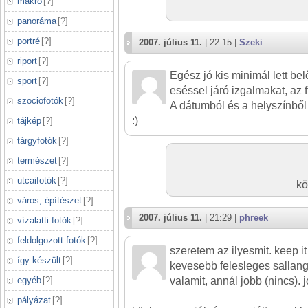
makró
[
?
]
panoráma
[
?
]
portré
[
?
]
2007. július 11.
| 22:15 |
Szeki
riport
[
?
]
Egész jó kis minimál lett belő
sport
[
?
]
eséssel járó izgalmakat, az ff
szociofotók
[
?
]
A dátumból és a helyszínből í
:)
tájkép
[
?
]
tárgyfotók
[
?
]
természet
[
?
]
utcaifotók
[
?
]
kö
város, építészet
[
?
]
2007. július 11.
| 21:29 |
phreek
vízalatti fotók
[
?
]
feldolgozott fotók
[
?
]
szeretem az ilyesmit. keep i
így készült
[
?
]
kevesebb felesleges sallangg
egyéb
[
?
]
valamit, annál jobb (nincs). j
pályázat
[
?
]