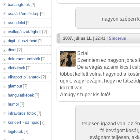
barlangfotók
[
?
]
családi/emlékkép
[
?
]
nagyon szépen k
csendélet
[
?
]
csillagászat/égbolt
[
?
]
2007. július 11.
| 22:41 |
Sincerus
digit. illusztráció
[
?
]
divat
[
?
]
Szia!
dokumentumfotók
[
?
]
Szerintem ez nagyon jóra sike
De a vágás az,ami kicsit cs
életképek
[
?
]
többet kellett volna hagynod a kosá
elkapott pillanatok
[
?
]
ugrik, vagy levágni, hogy ne látszód
glamour
[
?
]
között van.
Amúgy szuper kis fotó!
hangulatképek
[
?
]
humor
[
?
]
infravörös fotók
[
?
]
koncert - színpad
[
?
]
teljesen igazad van, az é
félbevágott kosár,
légifotók
[
?
]
levágnám teljesen, akko