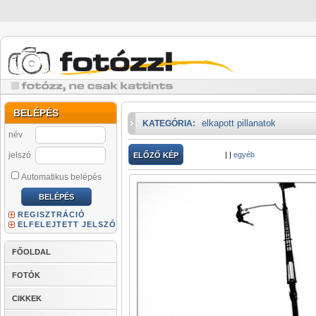
BELÉPÉS
elkapott pillanatok
KATEGÓRIA:
név
jelszó
|
|
egyéb
ELŐZŐ KÉP
Automatikus belépés
REGISZTRÁCIÓ
ELFELEJTETT JELSZÓ
FŐOLDAL
FOTÓK
CIKKEK