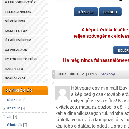
A LEGJOBB FOTÓK
FELHASZNÁLÓK
KÖZEPES
EREDETI
GÉPTÍPUSOK
A képek értékeléséhez
SAJÁT FOTÓK
teljes szövegének elolvas
ÚJ VÉLEMÉNYEK
ÚJ VÁLASZOK
BELÉP
FOTÓK FELTÖLTÉSE
Ha még nincs felhasználónev
ISMERTETŐ
2007. július 12.
| 08:09 |
Sickboy
SZABÁLYZAT
Hát végre egy minimal! Egy
KATEGÓRIÁK
a kép pedig csak tovább erő
absztrakt
[
?
]
milyen jó is ez a stílus! Kla
kivitelezés, maga az oszlop is dől - 
abszurd
[
?
]
kelt a dinamikusságon túl, mintha a
akt
[
?
]
rántotta volna. Jó a kompozíció is, 
állatfotók
[
?
]
kép jobb oldalára tolódott . Ugrás a