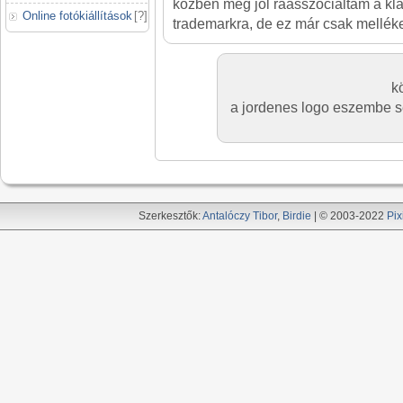
közben meg jól ráasszociáltam a kla
Online fotókiállítások
[
?
]
trademarkra, de ez már csak mellék
k
a jordenes logo eszembe se
Szerkesztők:
Antalóczy Tibor
,
Birdie
| © 2003-2022
Pix