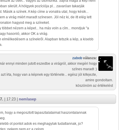
etszik az ötlet... vagyis az utómunka. Sajna maga a kép nem
bban sikrült. A hölgyek pozíciója pl... zavaróan takarják
. Másik a színek. A kép címe a vonatra utal, hogy késik...
em a virág miért maradt színesen. Jól néz ki, de itt elég lett
 vonaton hagyod meg a színeket.
y többet nézem a képet... ha más voln a cím... mondjuk "a
agy hasonló, akkor OK a virág.
én elmélkedésem a színekről. Alapban tetszik a kép, a kisebb
a.
zabob
válasza:
már ennyi minden jutott eszedbe a virágról, akkor megéri hogy
színes maradt :)
i azt írta, hogy van a képnek egy története... egész jól kifejezte,
amire gondoltam.
köszönöm az értékelést
7.
| 17:23 |
nemlasep
m, hogy a megosztott tapasztalataimat haszontalannak
meg.
lebb ot pontot adok es meghagylak tudatlannak, jo?
odes; nekem nem ez a celom.