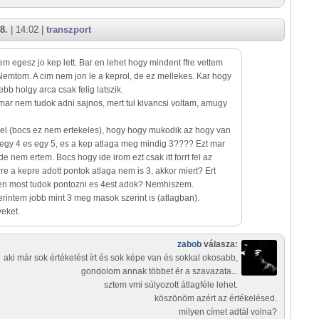
8.
| 14:02 |
transzport
em egesz jo kep lett. Bar en lehet hogy mindent ffre vettem
Nemtom. A cim nem jon le a keprol, de ez mellekes. Kar hogy
ebb holgy arca csak felig latszik.
mar nem tudok adni sajnos, mert tul kivancsi voltam, amugy
kel (bocs ez nem ertekeles), hogy hogy mukodik az hogy van
 egy 4 es egy 5, es a kep atlaga meg mindig 3???? Ezt mar
de nem ertem. Bocs hogy ide irom ezt csak itt forrt fel az
e a kepre adott pontok atlaga nem is 3, akkor miert? Ert
 en most tudok pontozni es 4est adok? Nemhiszem.
rintem jobb mint 3 meg masok szerint is (atlagban).
eket.
zabob
válasza:
aki már sok értékelést írt és sok képe van és sokkal okosabb,
gondolom annak többet ér a szavazata...
sztem vmi súlyozott átlagféle lehet.
köszönöm azért az értékelésed.
milyen címet adtál volna?