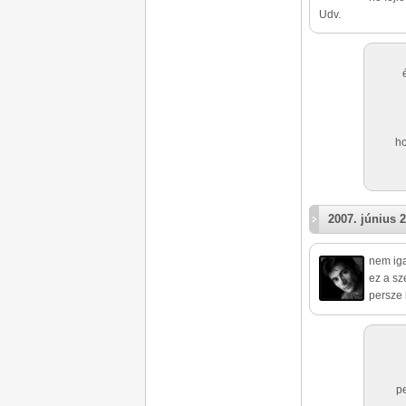
Udv.
ho
2007. június 2
nem iga
ez a sz
persze 
p