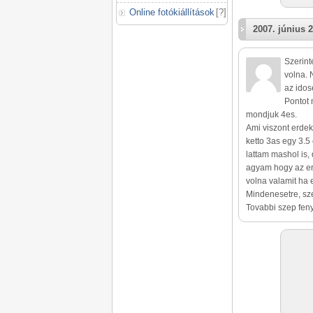
Online fotókiállítások
[
?
]
2007. június 2
Szerint
volna. 
az idos
Pontot 
mondjuk 4es.
Ami viszont erde
ketto 3as egy 3.5
lattam mashol is, 
agyam hogy az err
volna valamit ha
Mindenesetre, sze
Tovabbi szep feny