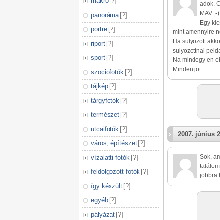
makró
[
?
]
adok. O
MAV :-)
panoráma
[
?
]
Egy kic
portré
[
?
]
mint amennyire n
Ha sulyozott akko
riport
[
?
]
sulyozottnal pelda
sport
[
?
]
Na mindegy en e
Minden jot.
szociofotók
[
?
]
tájkép
[
?
]
tárgyfotók
[
?
]
természet
[
?
]
utcaifotók
[
?
]
2007. június 2
város, építészet
[
?
]
Sok, am
vízalatti fotók
[
?
]
találom
feldolgozott fotók
[
?
]
jobbra 
így készült
[
?
]
egyéb
[
?
]
pályázat
[
?
]