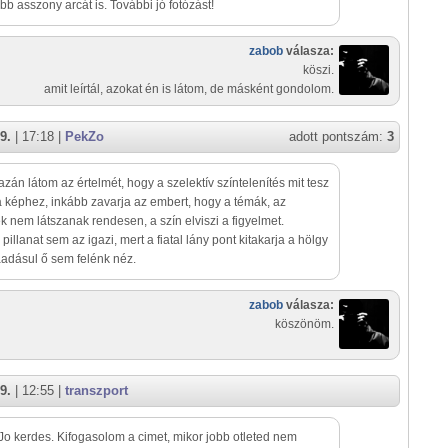
bb asszony arcát is. További jó fotózást!
zabob
válasza:
köszi.
amit leírtál, azokat én is látom, de másként gondolom.
9.
| 17:18 |
PekZo
adott pontszám:
3
zán látom az értelmét, hogy a szelektív színtelenítés mit tesz
 képhez, inkább zavarja az embert, hogy a témák, az
 nem látszanak rendesen, a szín elviszi a figyelmet.
pillanat sem az igazi, mert a fiatal lány pont kitakarja a hölgy
ráadásul ő sem felénk néz.
zabob
válasza:
köszönöm.
9.
| 12:55 |
transzport
Jo kerdes. Kifogasolom a cimet, mikor jobb otleted nem