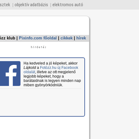
esztek
objektív adatbázis
elektromos autó
ózz klub
|
Pixinfo.com főoldal
|
cikkek
|
hírek
Ha kedveled a jó képeket, akkor
Lájkold
a
Fotózz.hu új Facebook
oldalát
, illetve az ott megjelenő
legjobb képeket, hogy a
barátaidnak is legyen minden nap
miben gyönyörködniük.