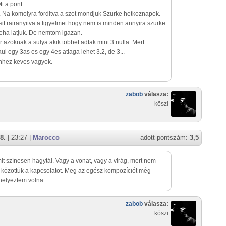
tt a pont.
. Na komolyra forditva a szot mondjuk Szurke hetkoznapok.
sit rairanyitva a figyelmet hogy nem is minden annyira szurke
eha latjuk. De nemtom igazan.
r azoknak a sulya akik tobbet adtak mint 3 nulla. Mert
ul egy 3as es egy 4es atlaga lehet 3.2, de 3...
hhez keves vagyok.
zabob
válasza:
köszi
8.
| 23:27 |
Marocco
adott pontszám:
3,5
it színesen hagytál. Vagy a vonat, vagy a virág, mert nem
 közöttük a kapcsolatot. Meg az egész kompozíciót még
helyeztem volna.
zabob
válasza:
köszi