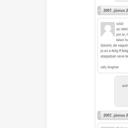
2007. június 2
szia!
az otle
jon le,
talan h
ilyesmi, de vaguli
jo ez a felig ff fe
alapjaban veve te
udv, bognar
azé
2007. június 2