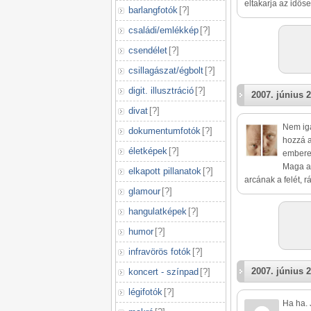
eltakarja az időse
barlangfotók
[
?
]
családi/emlékkép
[
?
]
csendélet
[
?
]
csillagászat/égbolt
[
?
]
digit. illusztráció
[
?
]
2007. június 2
divat
[
?
]
Nem iga
dokumentumfotók
[
?
]
hozzá a
életképek
[
?
]
emberek
Maga a 
elkapott pillanatok
[
?
]
arcának a felét, 
glamour
[
?
]
hangulatképek
[
?
]
humor
[
?
]
infravörös fotók
[
?
]
2007. június 2
koncert - színpad
[
?
]
légifotók
[
?
]
Ha ha. 