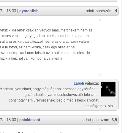
7.
| 18:33 |
dymanfish
adott pontszám:
4
t tetszik, de lehet csak an vagyok mas, mert nekem nem az
 h keses van. eleg nyugodtan ulnek az emberek a padon.
a allana es karbatett kezzel nezne az orajat, vagy valami
s a te fotod, ez nem kritika, csak egy otlet lenne.
lig szines kep, ami nem tetszik az a hatter, mert tul eles. de
tszik a kep, jol van komponalva a tema.
zabob
válasza:
rt adtam ilyen címet, hogy még tágabb lehessen egy történet...
igazándiból, olyan mesélésbevezető-féle cím...
pont hogy nem ürelmetlenek, pedig mégis késik a vonat,
beszélgetnek, stb...
7.
| 18:03 |
patakicsabi
adott pontszám:
3,5