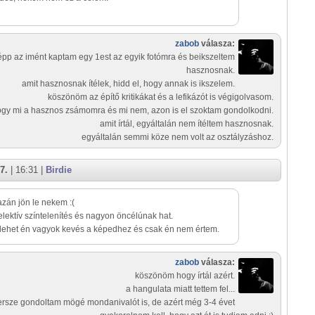
zabob
válasza:
épp az imént kaptam egy 1est az egyik fotómra és beikszeltem
hasznosnak.
amit hasznosnak ítélek, hidd el, hogy annak is ikszelem.
köszönöm az építő kritikákat és a lefikázót is végigolvasom.
gy mi a hasznos zsámomra és mi nem, azon is el szoktam gondolkodni.
amit írtál, egyáltalán nem ítéltem hasznosnak.
egyáltalán semmi köze nem volt az osztályzáshoz.
7.
| 16:31 |
Birdie
zán jön le nekem :(
elektív színtelenítés és nagyon öncélúnak hat.
lehet én vagyok kevés a képedhez és csak én nem értem.
zabob
válasza:
köszönöm hogy írtál azért.
a hangulata miatt tettem fel...
ersze gondoltam mögé mondanivalót is, de azért még 3-4 évet