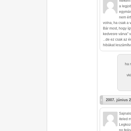
Nekem t
a legjo
egymást
nem ért
volna, ha csak a
Bár most, hogy íg
kedvesre várva" v
...de ez csak az 
hibákat leszámítv
ha 
vk
2007. június 2
Sajnalo
iteled 
Legkoze
no fejl