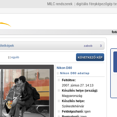
MILC rendszerek
digitális fényképezőgép t
fot
életképek
zabob
3
|
|
egyéb
KÖVETKEZŐ KÉP
Nikon D80
Nikon D80 adatlap
Feltöltve:
2007. június 27. 14:13
Készítés helye (ország):
Magyarország
Készítés helye:
Székesfehérvár
Feldolgozható:
igen
Pontozható:
igen