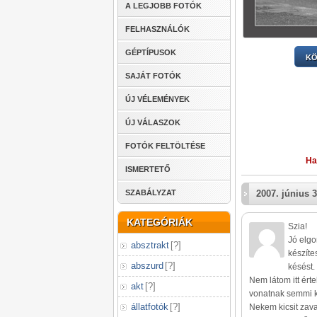
A LEGJOBB FOTÓK
FELHASZNÁLÓK
GÉPTÍPUSOK
KÖ
SAJÁT FOTÓK
ÚJ VÉLEMÉNYEK
ÚJ VÁLASZOK
FOTÓK FELTÖLTÉSE
Ha
ISMERTETŐ
2007. június 3
SZABÁLYZAT
KATEGÓRIÁK
Szia!
Jó elgo
absztrakt
[
?
]
készíte
abszurd
[
?
]
késést. 
Nem látom itt érte
akt
[
?
]
vonatnak semmi k
állatfotók
[
?
]
Nekem kicsit zavar