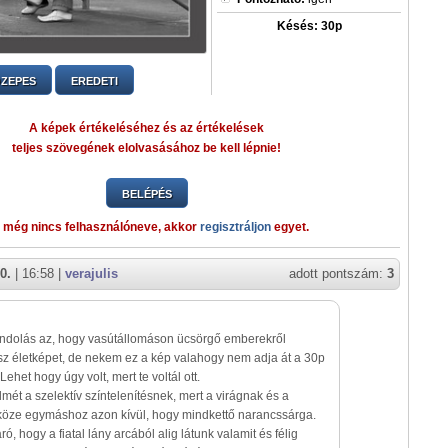
Késés: 30p
ZEPES
EREDETI
A képek értékeléséhez és az értékelések
teljes szövegének elolvasásához be kell lépnie!
BELÉPÉS
 még nincs felhasználóneve, akkor
regisztráljon
egyet.
0.
| 16:58 |
verajulis
adott pontszám:
3
ndolás az, hogy vasútállomáson ücsörgő emberekről
sz életképet, de nekem ez a kép valahogy nem adja át a 30p
Lehet hogy úgy volt, mert te voltál ott.
lmét a szelektív színtelenítésnek, mert a virágnak és a
öze egymáshoz azon kívül, hogy mindkettő narancssárga.
ó, hogy a fiatal lány arcából alig látunk valamit és félig