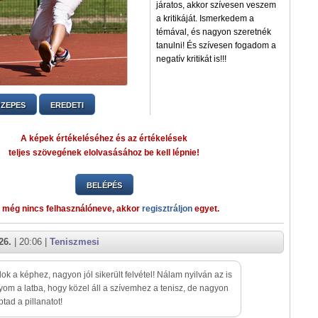
járatos, akkor szívesen veszem
a kritikáját. Ismerkedem a
témával, és nagyon szeretnék
tanulni! És szívesen fogadom a
negatív kritikát is!!!
ZEPES
EREDETI
A képek értékeléséhez és az értékelések
teljes szövegének elolvasásához be kell lépnie!
BELÉPÉS
 még nincs felhasználóneve, akkor
regisztráljon
egyet.
26.
| 20:06 |
Teniszmesi
lok a képhez, nagyon jól sikerült felvétel! Nálam nyilván az is
yom a latba, hogy közel áll a szívemhez a tenisz, de nagyon
ptad a pillanatot!