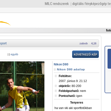
MILC rendszerek
digitális fényképezőgép t
fot
sport
zabob
4,16
|
|
egyéb
KÖVETKEZŐ KÉP
Nikon D80
Nikon D80 adatlap
Feltöltve:
2007. június 9. 21:12
objektív:
80-200
Feldolgozható:
nem
Pontozható:
igen
Tenyeres
ha van vki aki sportfotókban