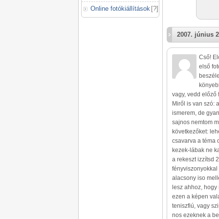
Online fotókiállítások
[
?
]
2007. június 2
Cső! El
első fo
beszéle
könyebb
vagy, vedd előző 
Miről is van szó:
ismerem, de gyaní
sajnos nemtom me
következőket: leh
csavarva a téma o
kezek-lábak ne k
a rekeszt izzítsd 
fényviszonyokkal 
alacsony iso mell
lesz ahhoz, hogy 
ezen a képen val
teniszfiú, vagy sz
nos ezeknek a beá