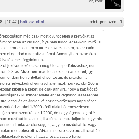
ok, köszi
8.
| 10:42 |
bali_az_állat
adott pontszám:
1
őrebocsájtom még csak most gyüjtögetem a kretyókat az
tóimhoz ezen az oldalon, ígye nem tudod lecsekkolni miről is
k, de ami késik nem múlik és lesznek fotóim, akkor talán
en elfogadod a negatív kritómat. Amennyiben lazacsóka
felvetésemet tárgytalannak.
 az objektíved tökéletesen megfelel a sportfotózáshoz, nem
tom 2.8-as. Mivel nem írtad le az exp. paramétereit, igy
gmondani hol rontottad el pontosan, de javaslom a
etőleg helyezkedj olyan távol a témától, hogy az obit 200ra
kosan kitöltse a képet, de csak annyira, hogy a kapálódzó
andikáljanak ki, mindenesetre ennél vághatod feszesebbre;
2.8ra, ezzel és az általad választott verőfényes napsütéses
a záridőd valahol 1/2000 körül alakul (természetesen
ett) no nem szentírás az 1/2000, de nagyságrendileg oké
nem mozdítsd be az obit, ill a téma se mozduljon be, ugyanis
ami nem frankó az élességgel, vagy bemozdultál Te, vagy
implán mögéélesített az AF(amit persze követőre állítottál :) );
llításoknak jótékony hatása lesz a zavaró háttér