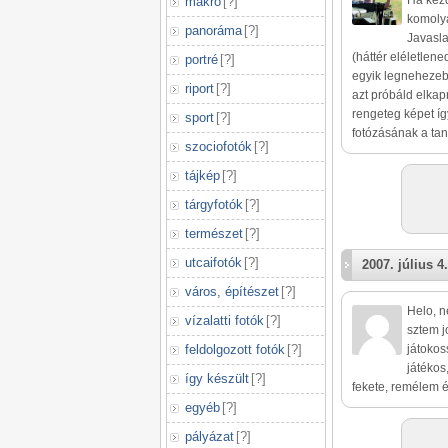
Ha kezd
makró
[
?
]
komoly
panoráma
[
?
]
Javasla
(háttér eléletlene
portré
[
?
]
egyik legnehezeb
riport
[
?
]
azt próbáld elkap
rengeteg képet íg
sport
[
?
]
fotózásának a tan
szociofotók
[
?
]
tájkép
[
?
]
tárgyfotók
[
?
]
természet
[
?
]
utcaifotók
[
?
]
2007. július 4.
város, építészet
[
?
]
Helo, n
vízalatti fotók
[
?
]
sztem j
feldolgozott fotók
[
?
]
játokos
játékos
így készült
[
?
]
fekete, remélem é
egyéb
[
?
]
pályázat
[
?
]