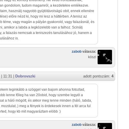
ő vagy ez komoly eredmény. Ne vedd ironizálásnak,
an gondolom, tudom magamról, a kezdetekre emlékezve.
taim, használj nagyobb gyújtótávolságú obit, ennek ellenére
dése) előre nézd ki, hogy mi lesz a háttérben. A tenisz az
b téme, vagy magán a pályán gyakorold, vagy falazásnál, és
ni, amikor a labda a legközelebb van a falhoz. Scinálj
y, a falazás nemcsak a teniszezés tanulásához jó, hanem a
ulásához is.
zabob
válasza:
köszi
| 11:31 |
Dobrovszki
adott pontszám:
4
ekem leginkább a szöggel van bajom ahonna fotoztad,
obb lenne főleg ha van 20obid, hogy szembe legyél a
sal a háló mögött, és akkor meg lenne minden (háló, labda,
, mozdulat..) meg a fények is érdekesek innen a fél arca ful
rted, hogy kb mit magyaráztam elöbb :)
zabob
válasza: