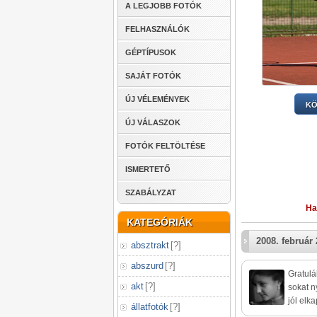
A LEGJOBB FOTÓK
FELHASZNÁLÓK
GÉPTÍPUSOK
SAJÁT FOTÓK
ÚJ VÉLEMÉNYEK
KÖ
ÚJ VÁLASZOK
FOTÓK FELTÖLTÉSE
ISMERTETŐ
SZABÁLYZAT
Ha
KATEGÓRIÁK
2008. február 
absztrakt
[
?
]
abszurd
[
?
]
Gratulá
akt
[
?
]
sokat n
jól elka
állatfotók
[
?
]