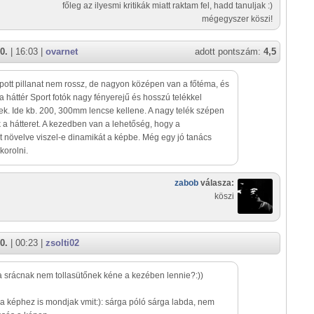
főleg az ilyesmi kritikák miatt raktam fel, hadd tanuljak :)
mégegyszer köszi!
0.
| 16:03 |
ovarnet
adott pontszám:
4,5
pott pillanat nem rossz, de nagyon középen van a főtéma, és
a háttér Sport fotók nagy fényerejű és hosszú telékkel
ek. Ide kb. 200, 300mm lencse kellene. A nagy telék szépen
a hátteret. A kezedben van a lehetőség, hogy a
 növelve viszel-e dinamikát a képbe. Még egy jó tanács
korolni.
zabob
válasza:
köszi
0.
| 00:23 |
zsolti02
 srácnak nem tollasütőnek kéne a kezében lennie?:))
 a képhez is mondjak vmit:): sárga póló sárga labda, nem