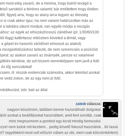
, ami most elég zavaró, de a minima, hogy balról levágd a
felső sarokból a fehéres valamit; bár említettem hogy életlen
től, fígyelj arra, hogy az alany arca legyen az élesség
ez is csak akkor igaz, ha nem valami határozottan más az
pl a labdára utazol modjuk; van egyéb módja a mozgás
ához: az egyik az elhúzás(hosszú záridővel (pl: 1/30/60/100
ól függ) kattintassz miközben követed a témát, vagy
 a gépet és hasonló zárídővel elmosod az alakot).
a mozgásfotózáshoz tartozik, de nem szerencsés a pozíciód
épest: az alakon zavaró az önárnyék, persze ez valamivel
ítélés kérdése, de azt hiszem semmiképpen sem javít a fotó
és lőjj sorozatokat!
aim, ill. részük evidenciák számodra, akkor tekintsd azokat
ne vedd zokon, de az egy nem jó fotó.
obálkozást, üdv: bali az állat
zabob
válasza:
nagyon köszönöm, találtam benne hazsnálható dolgokat.
ból azokat a beállításokat használtam, amit fent soroltál, csak
mire megnyomom a gombot egy kicsit mindig bemozdul.
ezzel nem tudok mit kezdeni... pedig követő fokuszt használok... túl lassú
et? (egyébként most volt először nálam az obi, mert csak kölcsönkértem)