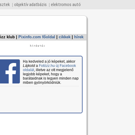
esztek
objektív adatbázis
elektromos autó
ózz klub
|
Pixinfo.com főoldal
|
cikkek
|
hírek
Ha kedveled a jó képeket, akkor
Lájkold
a
Fotózz.hu új Facebook
oldalát
, illetve az ott megjelenő
legjobb képeket, hogy a
barátaidnak is legyen minden nap
miben gyönyörködniük.