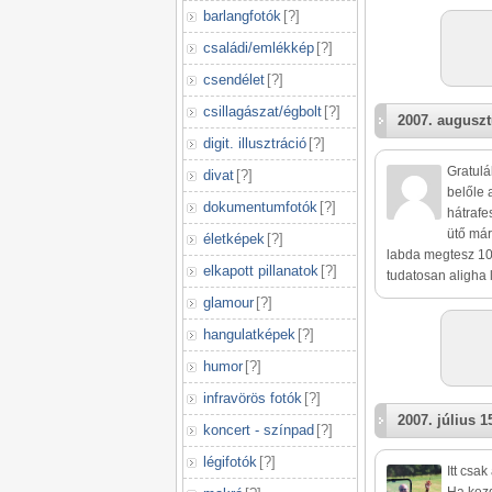
barlangfotók
[
?
]
családi/emlékkép
[
?
]
csendélet
[
?
]
csillagászat/égbolt
[
?
]
2007. auguszt
digit. illusztráció
[
?
]
Gratulá
divat
[
?
]
belőle 
dokumentumfotók
[
?
]
hátrafe
ütő már
életképek
[
?
]
labda megtesz 10
elkapott pillanatok
[
?
]
tudatosan aligha 
glamour
[
?
]
hangulatképek
[
?
]
humor
[
?
]
infravörös fotók
[
?
]
2007. július 1
koncert - színpad
[
?
]
légifotók
[
?
]
Itt csa