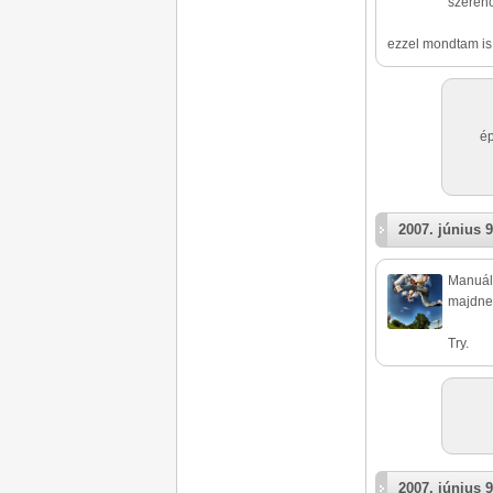
szeren
ezzel mondtam is
ép
2007. június 9
Manuál 
majdnem
Try.
2007. június 9