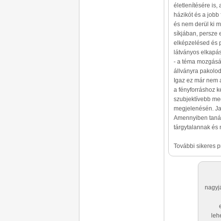
életlenítésére is
házikót és a jobb 
és nem derül ki mi
síkjában, persze 
elképzelésed és 
látványos elkapás
- a téma mozgását
állványra pakolod
Igaz ez már nem 
a fényforráshoz k
szubjektívebb meg
megjelenésén. Ja 
Amennyiben tanács
tárgytalannak és 
További sikeres pr
nagyjá
leh