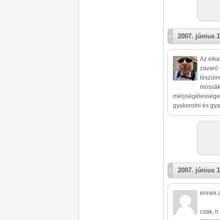
2007. június 1
Az elka
zavaró 
lészüln
mossák 
mélységélességet
gyakorolni és gya
2007. június 1
ennek a
csak, h