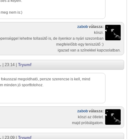
csés a képen.
 meg nem is:)
zabob
válasza:
köszi.
penséggel lehetne tollasütő is, de ilyenkor a nyári szezonban
megfelelőbb egy teniszütő :)
igazad van a színekkel kapcsolatban.
.
| 23:14 |
Tryumf
fokusszal megoldható, persze szerencse is kell, mind
 minden jó sportfotohoz.
zabob
válasza:
köszi az ötletet.
majd próbálgatom.
.
| 23:09 |
Tryumf