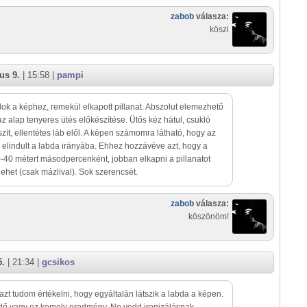
zabob
válasza:
köszi
us 9.
| 15:58 |
pampi
lok a képhez, remekül elkapott pillanat. Abszolut elemezhető
az alap tenyeres ütés előkészítése. Ütős kéz hátul, csukló
szít, ellentétes láb elől. A képen számomra látható, hogy az
 elindult a labda irányába. Ehhez hozzávéve azt, hogy a
-40 métert másodpercenként, jobban elkapni a pillanatot
lehet (csak mázlival). Sok szerencsét.
zabob
válasza:
köszönöm!
5.
| 21:34 |
gcsikos
k azt tudom értékelni, hogy egyáltalán látszik a labda a képen.