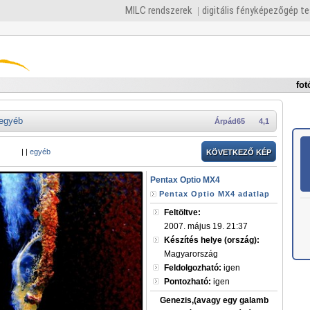
MILC rendszerek
digitális fényképezőgép t
fot
egyéb
Árpád65
4,1
|
|
egyéb
KÖVETKEZŐ KÉP
Pentax Optio MX4
Pentax Optio MX4 adatlap
Feltöltve:
2007. május 19. 21:37
Készítés helye (ország):
Magyarország
Feldolgozható:
igen
Pontozható:
igen
Genezis,(avagy egy galamb