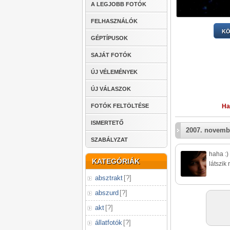
A LEGJOBB FOTÓK
FELHASZNÁLÓK
KÖ
GÉPTÍPUSOK
SAJÁT FOTÓK
ÚJ VÉLEMÉNYEK
ÚJ VÁLASZOK
FOTÓK FELTÖLTÉSE
Ha
ISMERTETŐ
2007. novemb
SZABÁLYZAT
haha :)
KATEGÓRIÁK
látszik 
absztrakt
[
?
]
abszurd
[
?
]
akt
[
?
]
állatfotók
[
?
]