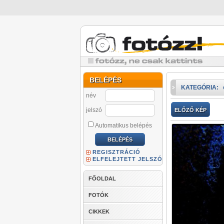
BELÉPÉS
KATEGÓRIA:
név
jelszó
ELŐZŐ KÉP
Automatikus belépés
REGISZTRÁCIÓ
ELFELEJTETT JELSZÓ
FŐOLDAL
FOTÓK
CIKKEK