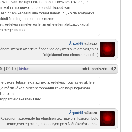
 szine van, de ugy tunik bemozdult keszites kozben, en
am volna megegyet ,ahol elesebb keped van.
el tudnam kepzelni allo formatumban 1:1,5 oldalaranyokkal,
b oldalt feleslegesen uresnek erzem.
ett, erdekes szineket es felismerhetetlen alakzatot kaptal,
ra megcsinalnod.
Árpád65
válasza:
önöm szépen az értékelésedet,de egyszeri alkalom volt,és az
"objektumot"már elmosta az eső :-)
0.
| 09:10 |
kiskat
adott pontszám:
4,2
érdekes, tetszenek a színek is, érdekes, hogy az egyik fele
, a másik kékes. Viszont roppantul zavar, hogy fogalmam
i lehet ez.
roppant érdekesnek tűnik.
Árpád65
válasza:
Köszönöm szépen,de ha elárulnám,az nagyon illúzióromboló
lenne,esetleg majd,ha több ilyen pozitív értékelést kapok.