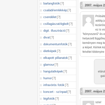
barlangfotók
[
?
]
2007. május 2
családi/emlékkép
[
?
]
Próbált
csendélet
[
?
]
addig j
csillagászat/égbolt
[
?
]
kizáról
ez is v
digit. illusztráció
[
?
]
"könyvszerű" és e
divat
[
?
]
helyezett függőleg
keményen meg kel
dokumentumfotók
[
?
]
a képet. Kérlek k
életképek
[
?
]
felvétel többnyire
elkapott pillanatok
[
?
]
glamour
[
?
]
hangulatképek
[
?
]
eláru
gal
humor
[
?
]
infravörös fotók
[
?
]
2007. május 2
koncert - színpad
[
?
]
légifotók
[
?
]
szia!