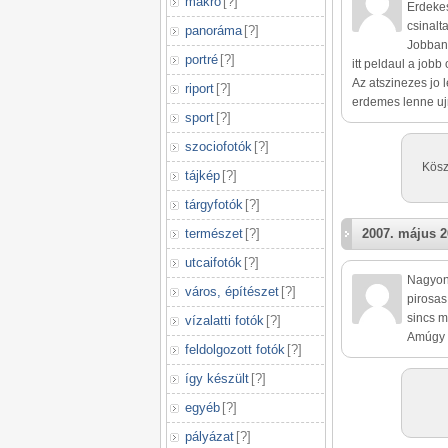
makró
[
?
]
Erdekes
csinalt
panoráma
[
?
]
Jobban 
portré
[
?
]
itt peldaul a job
Az atszinezes jo l
riport
[
?
]
erdemes lenne uj
sport
[
?
]
szociofotók
[
?
]
Kösz
tájkép
[
?
]
tárgyfotók
[
?
]
természet
[
?
]
2007. május 2
utcaifotók
[
?
]
Nagyon 
város, építészet
[
?
]
pirosas
sincs m
vízalatti fotók
[
?
]
Amúgy 
feldolgozott fotók
[
?
]
így készült
[
?
]
egyéb
[
?
]
pályázat
[
?
]