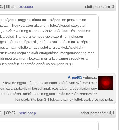
2.
| 09:53 |
tropauer
adott pontszám:
3
am rájönni, hogy mit láthatunk a képen, de persze csak
utottam, hogy valszeg akváriumi fotó. A képed ezek után
ag a színeivel meg a kompozícióval hódíthat - és szerintem
olt a célod. Namost a kompozíció viszont nem teljesen
gyáltalán nem "újszerű", inkább csak hibás a tök középre
es téma, mellette a nagy sötét területekkel. Az oldalát
lett volna vágni és akár elforgatással mozgalmasabbá tenni
üldj még akváriumi fotókat, mert a kép szinei szépek és a
 éles, tehát kijöhet még ebből valami jobb is :) !
Árpád65
válasza:
Köszi,de egyáltalán nem akváriumi fotóról van szó.Most már
lom,ez a szabadban készült,makró,és a barna postaládán egy
amb "emlékét" örökítettem meg,amit aztán az eső szerencsére
lemosott:-)Ps-ben 3-4 fokkal a színek lettek csak erősítve rajta.
1.
| 08:57 |
nemlasep
adott pontszám:
4,1