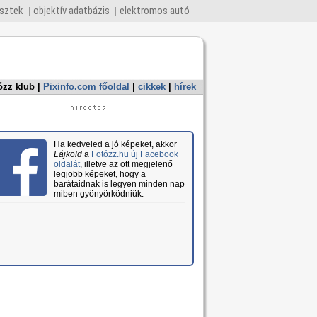
esztek
objektív adatbázis
elektromos autó
ózz klub
|
Pixinfo.com főoldal
|
cikkek
|
hírek
Ha kedveled a jó képeket, akkor
Lájkold
a
Fotózz.hu új Facebook
oldalát
, illetve az ott megjelenő
legjobb képeket, hogy a
barátaidnak is legyen minden nap
miben gyönyörködniük.