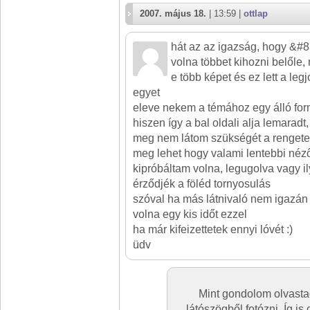
2007. május 18.
| 13:59 |
ottlap
hát az az igazság, hogy &#8
volna többet kihozni belőle,
e több képet és ez lett a leg
egyet
eleve nekem a témához egy álló for
hiszen így a bal oldali alja lemaradt,
meg nem látom szükségét a rengetek
meg lehet hogy valami lentebbi néz
kipróbáltam volna, legugolva vagy i
érződjék a föléd tornyosulás
szóval ha más látnivaló nem igazán v
volna egy kis időt ezzel
ha már kifeizettetek ennyi lóvét :)
üdv
Mint gondolom olvasta
látószögből fotózni. Íg is