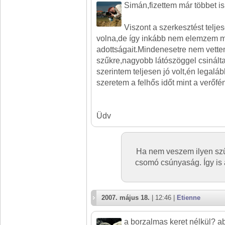
Simán,fizettem már többet is
Viszont a szerkesztést telj
volna,de így inkább nem elemzem m
adottságait.Mindenesetre nem vette
szűkre,nagyobb látószöggel csinált
szerintem teljesen jó volt,én legalá
szeretem a felhős időt mint a verőfé
Üdv
Ha nem veszem ilyen szű
csomó csúnyaság. Így is 
2007. május 18.
| 12:46 |
Etienne
a borzalmas keret nélkül? ab