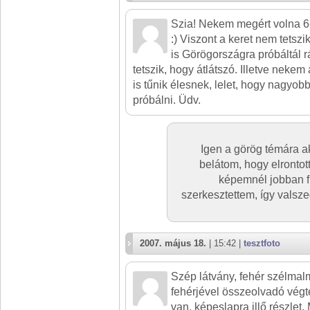
Szia! Nekem megért volna 6-
:) Viszont a keret nem tetsz
is Görögországra próbáltál r
tetszik, hogy átlátszó. Illetve neke
is tűnik élesnek, lelet, hogy nagyobb
próbálni. Üdv.
Igen a görög témára a
belátom, hogy elrontot
képemnél jobban fi
szerkesztettem, így valsze
2007. május 18.
| 15:42 |
tesztfoto
Szép látvány, fehér szélmal
fehérjével összeolvadó végt
van, képeslapra illő részlet