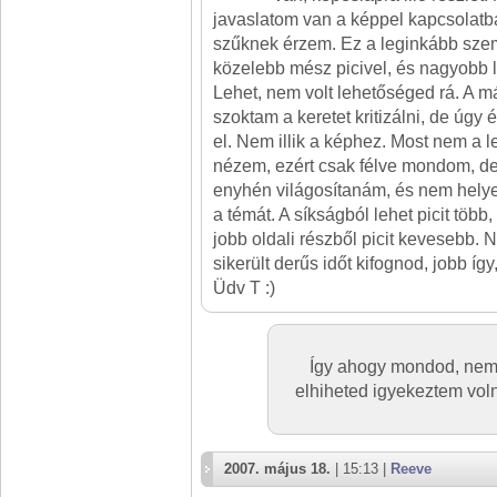
javaslatom van a képpel kapcsolatb
szűknek érzem. Ez a leginkább szem
közelebb mész picivel, és nagyobb 
Lehet, nem volt lehetőséged rá. A m
szoktam a keretet kritizálni, de úgy 
el. Nem illik a képhez. Most nem a l
nézem, ezért csak félve mondom, de 
enyhén világosítanám, és nem hely
a témát. A síkságból lehet picit több
jobb oldali részből picit kevesebb.
sikerült derűs időt kifognod, jobb így,
Üdv T :)
Így ahogy mondod, nem 
elhiheted igyekeztem voln
2007. május 18.
| 15:13 |
Reeve