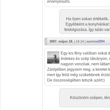
ervenyesulni.
Ha ilyen sokan értékelik,
Egyébként a konyhánkat 
feldolgozása. Így talán va
2007. május 18.
| 14:14 |
sunrise2004
Egy kis fény valóban sokat
érdekes és szép látványon, d
nagyon vonzóak, nem láttam 
Zárójelben jegyzem meg, a keretet k
mert így felül még szükebbnek érzöd
De összességében tetszik azért:)
Köszönöm szépen, tény