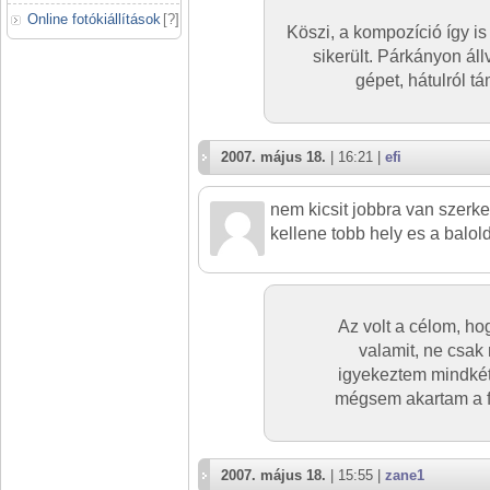
Online fotókiállítások
[
?
]
Köszi, a kompozíció így is
sikerült. Párkányon állv
gépet, hátulról 
2007. május 18.
| 16:21 |
efi
nem kicsit jobbra van szerke
kellene tobb hely es a balold
Az volt a célom, ho
valamit, ne csak
igyekeztem mindkét 
mégsem akartam a f
2007. május 18.
| 15:55 |
zane1