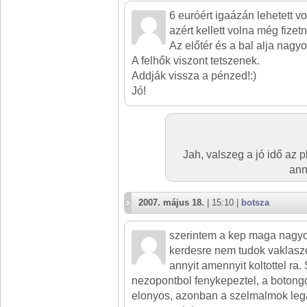
6 euróért igaázán lehetett v
azért kellett volna még fizetn
Az előtér és a bal alja nagyon
A felhők viszont tetszenek.
Addják vissza a pénzed!:)
Jó!
Jah, valszeg a jó idő az pl
ann
2007. május 18.
| 15:10 |
botsza
szerintem a kep maga nagyo
kerdesre nem tudok vaklasz
annyit amennyit koltottel ra.
nezopontbol fenykepeztel, a botong
elonyos, azonban a szelmalmok leg