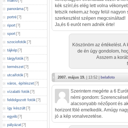
makró
[
?
]
kék szín!,és elég lett volna vékony
panoráma
[
?
]
tetszik nekem,az hogy felül nagyon s
portré
[
?
]
szerkesztést szépen megcsináltad!
Ja,és 6 eurót nem adnék érte!
riport
[
?
]
sport
[
?
]
szociofotók
[
?
]
Köszönöm az értékelést. A k
tájkép
[
?
]
de én úgy gondolom, hogy
Asszem a korább
tárgyfotók
[
?
]
természet
[
?
]
utcaifotók
[
?
]
2007. május 19.
| 13:52 |
belafoto
város, építészet
[
?
]
Szerintem megérte a 6 Eurót
vízalatti fotók
[
?
]
némi gondom: Szerencsésebb
feldolgozott fotók
[
?
]
alacsonyabb nézőpont és a
így készült
[
?
]
horizont fölé emelkedik. Amúgy nagy
jó a kép vonalvezetése.
egyéb
[
?
]
pályázat
[
?
]