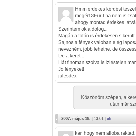
Hmm érdekes kérdést teszel 
megért 3Eur-t ha nem is csa
ahogy montad érdekes látván 
Szerintem ok a dolog...
Magán a fotón is érdekesen sikerült 
Sajnos a fények valóban elég lapos
nevezném, jobb lehetne, de összes
De a keret...
Hát finoman szólva is izléstelen már
Jó fényeket!
julesdex
Köszönöm szépen, a kere
után már sz
2007. május 18.
| 13:01 |
efi
kar, hogy nem alloba raktad.