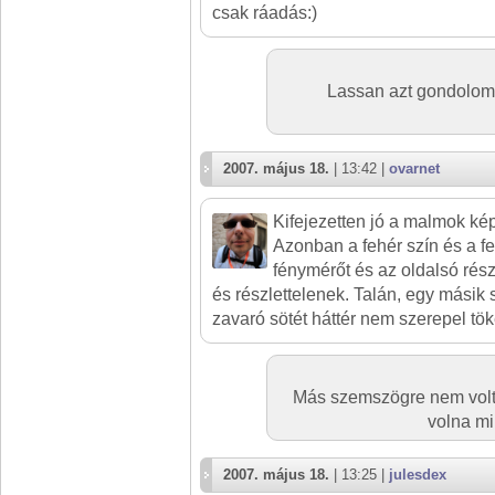
csak ráadás:)
Lassan azt gondolom,
2007. május 18.
| 13:42 |
ovarnet
Kifejezetten jó a malmok ké
Azonban a fehér szín és a f
fénymérőt és az oldalsó rés
és részlettelenek. Talán, egy mási
zavaró sötét háttér nem szerepel tö
Más szemszögre nem volt 
volna mi
2007. május 18.
| 13:25 |
julesdex