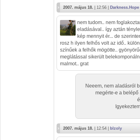
2007. május 18.
| 12:56 |
Darkness.Hope
nem tudom.. nem foglakozt
eladásával.. így aztán tény
kép mennyit ér... de szerinte
rosz h ilyen felhős volt az idő.. kü
színűek a felhők mögötte.. gyönyörűe
meglátással sikerült belekomponáln
malmot.. grat
Neeem, nem aladásról be
megérte-e a belépő á
é
Igyekeztem
2007. május 18.
| 12:54 |
blzoly