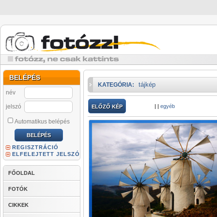
BELÉPÉS
tájkép
KATEGÓRIA:
név
jelszó
|
|
egyéb
ELŐZŐ KÉP
Automatikus belépés
REGISZTRÁCIÓ
ELFELEJTETT JELSZÓ
FŐOLDAL
FOTÓK
CIKKEK