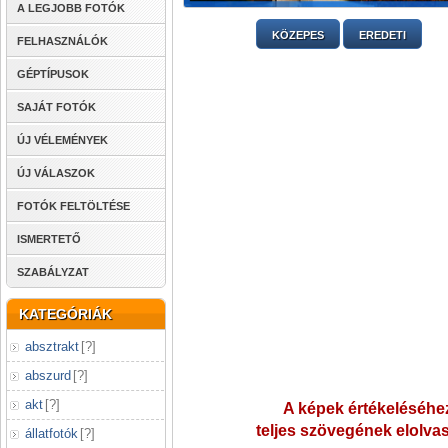
A LEGJOBB FOTÓK
KÖZEPES
EREDETI
FELHASZNÁLÓK
GÉPTÍPUSOK
SAJÁT FOTÓK
ÚJ VÉLEMÉNYEK
ÚJ VÁLASZOK
FOTÓK FELTÖLTÉSE
ISMERTETŐ
SZABÁLYZAT
KATEGÓRIÁK
absztrakt
[
?
]
abszurd
[
?
]
akt
[
?
]
A képek értékeléséhez
teljes szövegének elolvas
állatfotók
[
?
]