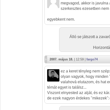
megvagod, akkor is javulna 
szerkesztes ezesetben nem 
egyebkent nem.
Álló se játszott a zava
Horizontá
2007. május 18.
| 12:59 |
fargo74
ez a keret tényleg nem szép
olyan vagyok, hogy minden 
valahová elutazom, és hat e
témát egyet is találsz...
Viszont elnyested az alját, és ez kár.
de ezek nagyon érdekes "mikezek":-