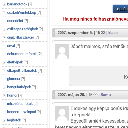
barlangfotók
[
?
]
BELÉP
családi/emlékkép
[
?
]
Ha még nincs felhasználónev
csendélet
[
?
]
csillagászat/égbolt
[
?
]
2007. szeptember 5.
| 15:33 |
klaco
digit. illusztráció
[
?
]
divat
[
?
]
Jópofi malmok, szép felhők e
dokumentumfotók
[
?
]
életképek
[
?
]
elkapott pillanatok
[
?
]
Kö
glamour
[
?
]
hangulatképek
[
?
]
2007. május 20.
| 15:00 |
Samu
humor
[
?
]
infravörös fotók
[
?
]
Érdekes egy kép!,a borús id
koncert - színpad
[
?
]
a képnek!
légifotók
[
?
]
Egyedül amiért kevessebet 
keret,nagyon elrontottad ezzel a kere