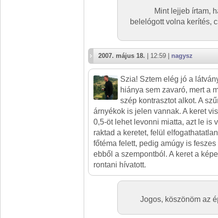
Mint lejjeb írtam,
belelógott volna kerítés, 
2007. május 18.
| 12:59 |
nagysz
Szia! Sztem elég jó a látván
hiánya sem zavaró, mert a m
szép kontrasztot alkot. A sz
árnyékok is jelen vannak. A keret vi
0,5-öt lehet levonni miatta, azt le is
raktad a keretet, felül elfogathatatlan
főtéma felett, pedig amúgy is feszes
ebből a szempontból. A keret a képet
rontani hívatott.
Jogos, köszönöm az ép