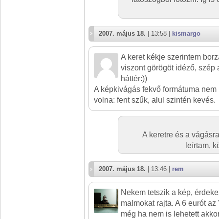
2007. május 18.
| 13:58 |
kismargo
A keret kékje szerintem bor
viszont görögöt idéző, szép 
háttér:))
A képkivágás fekvő formátuma nem let
volna: fent szűk, alul szintén kevés.
A keretre és a vágásr
leírtam, 
2007. május 18.
| 13:46 |
rem
Nekem tetszik a kép, érdeke
malmokat rajta. A 6 eurót az 
még ha nem is lehetett akko