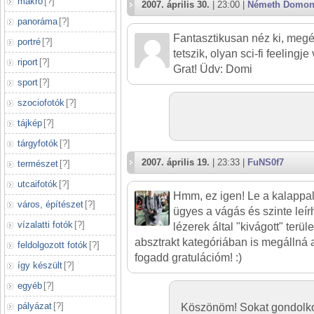
makró
[
?
]
2007. április 30.
| 23:00 |
Németh Domon
panoráma
[
?
]
Fantasztikusan néz ki, meg
portré
[
?
]
tetszik, olyan sci-fi feelingje 
riport
[
?
]
Grat! Üdv: Domi
sport
[
?
]
szociofotók
[
?
]
tájkép
[
?
]
tárgyfotók
[
?
]
2007. április 19.
| 23:33 |
FuNS0f7
természet
[
?
]
utcaifotók
[
?
]
Hmm, ez igen! Le a kalappal!
város, építészet
[
?
]
ügyes a vágás és szinte leír
vízalatti fotók
[
?
]
lézerek által "kivágott" terül
absztrakt kategóriában is megállná 
feldolgozott fotók
[
?
]
fogadd gratulációm! :)
így készült
[
?
]
egyéb
[
?
]
pályázat
[
?
]
Köszönöm! Sokat gondolkod