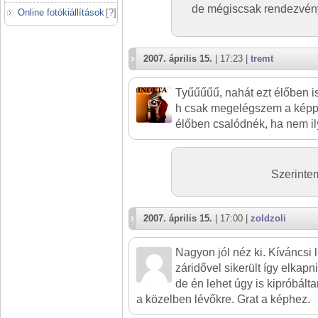
de mégiscsak rendezvény
Online fotókiállítások
[
?
]
2007. április 15.
| 17:23 |
tremt
Tyűűűűű, nahát ezt élőben 
h csak megelégszem a képp
élőben csalódnék, ha nem il
Szerinte
2007. április 15.
| 17:00 |
zoldzoli
Nagyon jól néz ki. Kíváncsi
záridővel sikerült így elkapn
de én lehet úgy is kipróbált
a közelben lévőkre. Grat a képhez.