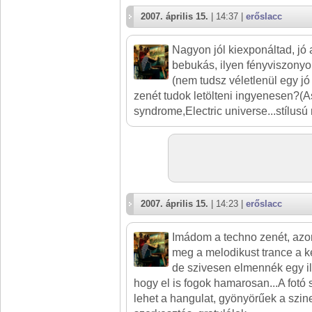
2007. április 15.
| 14:37 |
erőslacc
Nagyon jól kiexponáltad, jó 
bebukás, ilyen fényviszonyok
(nem tudsz véletlenül egy j
zenét tudok letölteni ingyenesen?(As
syndrome,Electric universe...stílusú
2007. április 15.
| 14:23 |
erőslacc
Imádom a techno zenét, azo
meg a melodikust trance a 
de szivesen elmennék egy ily
hogy el is fogok hamarosan...A fotó s
lehet a hangulat, gyönyörűek a szine