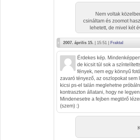
Nem voltak közelbe
csináltam és zoomot hasz
lehetett, de mivel két 
2007. április 15.
| 15:51 |
Fraktal
Érdekes kép. Mindenképpen 
de kicsit túl sok a színtelítet
fények, nem egy könnyű fotót
zavaró tényező, az oszlopokat sem l
kicsi ps-el talán meglehetne próbáln
kontraszton állatani, hogy ne legyen 
Mindenesetre a fejben megtörő léze
(szem) :)
K