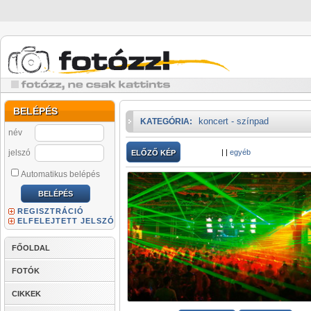
BELÉPÉS
koncert - színpad
KATEGÓRIA:
név
jelszó
|
|
egyéb
ELŐZŐ KÉP
Automatikus belépés
REGISZTRÁCIÓ
ELFELEJTETT JELSZÓ
FŐOLDAL
FOTÓK
CIKKEK