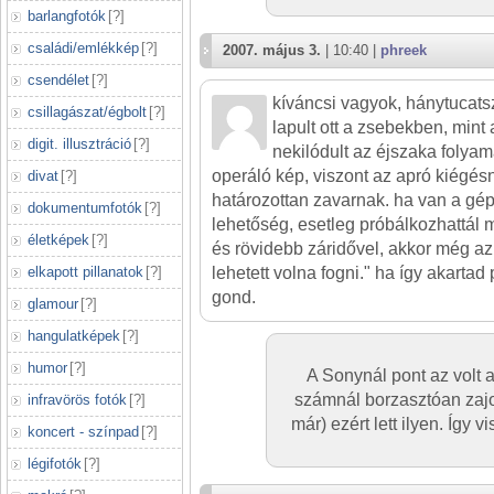
barlangfotók
[
?
]
családi/emlékkép
[
?
]
2007. május 3.
| 10:40 |
phreek
csendélet
[
?
]
kíváncsi vagyok, hánytucats
csillagászat/égbolt
[
?
]
lapult ott a zsebekben, min
digit. illusztráció
[
?
]
nekilódult az éjszaka folyamá
operáló kép, viszont az apró kiég
divat
[
?
]
határozottan zavarnak. ha van a gép
dokumentumfotók
[
?
]
lehetőség, esetleg próbálkozhattál
életképek
[
?
]
és rövidebb záridővel, akkor még a
elkapott pillanatok
[
?
]
lehetett volna fogni." ha így akarta
gond.
glamour
[
?
]
hangulatképek
[
?
]
humor
[
?
]
A Sonynál pont az volt 
számnál borzasztóan zajos 
infravörös fotók
[
?
]
már) ezért lett ilyen. Így 
koncert - színpad
[
?
]
légifotók
[
?
]