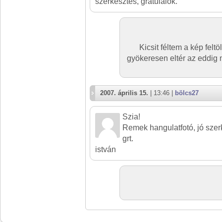
szerkesztés, gratulálok.
Kicsit féltem a kép feltö
gyökeresen eltér az eddig m
2007. április 15.
| 13:46 |
bölcs27
Szia!
Remek hangulatfotó, jó szer
grt.
istván