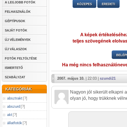
A LEGJOBB FOTÓK
KÖZEPES
EREDETI
FELHASZNÁLÓK
GÉPTÍPUSOK
SAJÁT FOTÓK
A képek értékeléséhez
ÚJ VÉLEMÉNYEK
teljes szövegének elolvas
ÚJ VÁLASZOK
BELÉP
FOTÓK FELTÖLTÉSE
Ha még nincs felhasználónev
ISMERTETŐ
SZABÁLYZAT
2007. május 10.
| 22:03 |
szundi21
KATEGÓRIÁK
Nagyon jól sikerült elkapni 
olyan jó, hogy trükknek vél
absztrakt
[
?
]
abszurd
[
?
]
akt
[
?
]
állatfotók
[
?
]