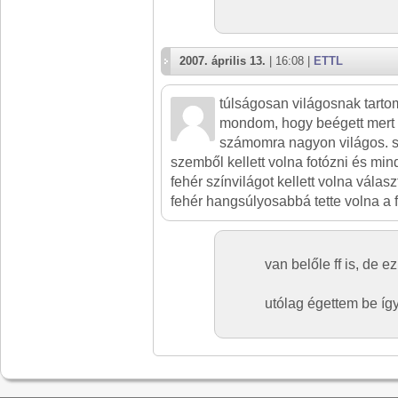
2007. április 13.
| 16:08 |
ETTL
túlságosan világosnak tarto
mondom, hogy beégett mert 
számomra nagyon világos. 
szemből kellett volna fotózni és mi
fehér színvilágot kellett volna válasz
fehér hangsúlyosabbá tette volna a f
van belőle ff is, de 
utólag égettem be így