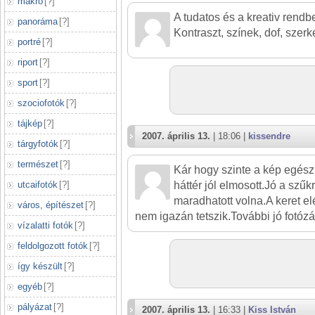
makró
[
?
]
A tudatos és a kreativ rendb
panoráma
[
?
]
Kontraszt, színek, dof, szerk
portré
[
?
]
riport
[
?
]
sport
[
?
]
szociofotók
[
?
]
tájkép
[
?
]
2007. április 13.
| 18:06 |
kissendre
tárgyfotók
[
?
]
természet
[
?
]
Kár hogy szinte a kép egész
utcaifotók
[
?
]
háttér jól elmosott.Jó a szűk
maradhatott volna.A keret e
város, építészet
[
?
]
nem igazán tetszik.További jó fotóz
vízalatti fotók
[
?
]
feldolgozott fotók
[
?
]
így készült
[
?
]
egyéb
[
?
]
pályázat
[
?
]
2007. április 13.
| 16:33 |
Kiss István