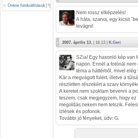
Online fotókiállítások
[
?
]
Nem rossz elképzelés!
A háta, szarva, egy kicsit "be-
levágni!
2007. április 13.
| 16:13 |
K.Geri
SZia! Egy hasonló kép van fe
napon. Ennél a fotónál nem 
téma a háttérből, mivel elég
Kár a megvágott fülért, illetve a túl
részletten részekért a szarv környék
A keretet nem szoktam bevenni a p
teszem, csak megjegyzem, hogy ez a 
megoldás nekem nem tetszik. Feles
ízlések és pofonok.
További jó fényeket, üdv: G.