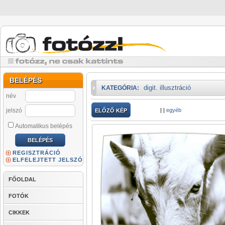
BELÉPÉS
digit. illusztráció
KATEGÓRIA:
név
jelszó
|
|
egyéb
ELŐZŐ KÉP
Automatikus belépés
REGISZTRÁCIÓ
ELFELEJTETT JELSZÓ
FŐOLDAL
FOTÓK
CIKKEK