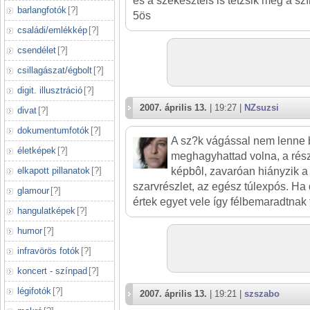
és a szekesztéls is tetzsik meg a szí
barlangfotók
[
?
]
5ös
családi/emlékkép
[
?
]
csendélet
[
?
]
csillagászat/égbolt
[
?
]
digit. illusztráció
[
?
]
2007. április 13.
| 19:27 |
NZsuzsi
divat
[
?
]
dokumentumfotók
[
?
]
A sz?k vágással nem lenne ba
életképek
[
?
]
meghagyhattad volna, a rész
elkapott pillanatok
[
?
]
képbôl, zavaróan hiányzik a 
szarvrészlet, az egész túlexpós. Ha 
glamour
[
?
]
értek egyet vele így félbemaradtnak 
hangulatképek
[
?
]
humor
[
?
]
infravörös fotók
[
?
]
koncert - színpad
[
?
]
légifotók
[
?
]
2007. április 13.
| 19:21 |
szszabo