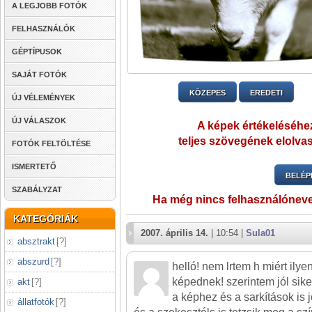
A LEGJOBB FOTÓK
FELHASZNÁLÓK
GÉPTÍPUSOK
SAJÁT FOTÓK
KÖZEPES
EREDETI
ÚJ VÉLEMÉNYEK
ÚJ VÁLASZOK
A képek értékeléséhez
teljes szövegének elolvas
FOTÓK FELTÖLTÉSE
ISMERTETŐ
BELÉP
SZABÁLYZAT
Ha még nincs felhasználónev
KATEGÓRIÁK
2007. április 14.
| 10:54 |
Sula01
absztrakt
[
?
]
abszurd
[
?
]
helló! nem lrtem h miért ilyen
képednek! szerintem jól sike
akt
[
?
]
a képhez és a sarkítások is 
állatfotók
[
?
]