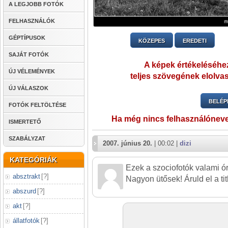
A LEGJOBB FOTÓK
FELHASZNÁLÓK
GÉPTÍPUSOK
KÖZEPES
EREDETI
SAJÁT FOTÓK
A képek értékeléséhez
ÚJ VÉLEMÉNYEK
teljes szövegének elolvas
ÚJ VÁLASZOK
BELÉP
FOTÓK FELTÖLTÉSE
Ha még nincs felhasználónev
ISMERTETŐ
SZABÁLYZAT
2007. június 20.
| 00:02 |
dizi
KATEGÓRIÁK
Ezek a szociofotók valami ór
absztrakt
[
?
]
Nagyon ütősek! Áruld el a tit
abszurd
[
?
]
akt
[
?
]
állatfotók
[
?
]