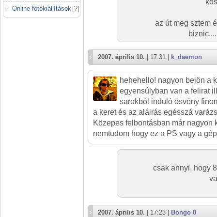
kös
Online fotókiállítások
[
?
]
az út meg sztem é
biznic..
2007. április 10.
| 17:31 |
k_daemon
hehehello! nagyon bejön a k
egyensúlyban van a felirat ill
sarokból induló ösvény fino
a keret és az aláirás egésszá varázsolj
Közepes felbontásban már nagyon ko
nemtudom hogy ez a PS vagy a gép mi
csak annyi, hogy 
va
2007. április 10.
| 17:23 |
Bongo 0