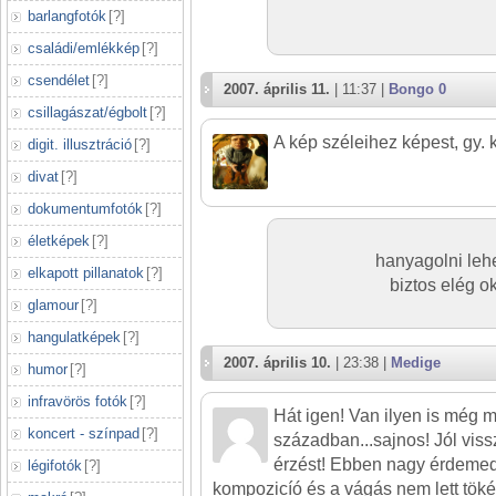
barlangfotók
[
?
]
családi/emlékkép
[
?
]
csendélet
[
?
]
2007. április 11.
| 11:37 |
Bongo 0
csillagászat/égbolt
[
?
]
A kép széleihez képest, gy. k
digit. illusztráció
[
?
]
divat
[
?
]
dokumentumfotók
[
?
]
életképek
[
?
]
hanyagolni lehe
elkapott pillanatok
[
?
]
biztos elég o
glamour
[
?
]
hangulatképek
[
?
]
2007. április 10.
| 23:38 |
Medige
humor
[
?
]
infravörös fotók
[
?
]
Hát igen! Van ilyen is még 
koncert - színpad
[
?
]
században...sajnos! Jól viss
érzést! Ebben nagy érdemed
légifotók
[
?
]
kompozicíó és a vágás nem lett töké