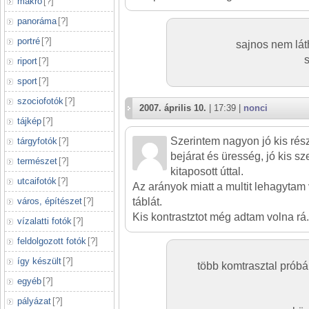
makró
[
?
]
panoráma
[
?
]
portré
[
?
]
sajnos nem lát
riport
[
?
]
sport
[
?
]
szociofotók
[
?
]
2007. április 10.
| 17:39 |
nonci
tájkép
[
?
]
Szerintem nagyon jó kis rész
tárgyfotók
[
?
]
bejárat és üresség, jó kis s
természet
[
?
]
kitaposott úttal.
utcaifotók
[
?
]
Az arányok miatt a multit lehagytam
táblát.
város, építészet
[
?
]
Kis kontrastztot még adtam volna rá.
vízalatti fotók
[
?
]
feldolgozott fotók
[
?
]
így készült
[
?
]
több komtrasztal prób
egyéb
[
?
]
pályázat
[
?
]