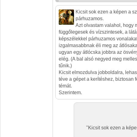
Kicsit sok ezen a képen a sz
párhuzamos.
Azt olvastam valahol, hogy m
függőlegesek és vízszintesek, a lát
képszélekkel párhuzamos vonalakat
izgalmasabbnak éli meg az átlósakat
ugyan egy átlócska jobbra az ösvén
elég. (A bal alsó negyed meg melles
tűnik.)
Kicsit elmozdulva jobboldalra, lehas
téve a gépet a kerítéshez, biztosan f
témát.
Szerintem.
"Kicsit sok ezen a kép