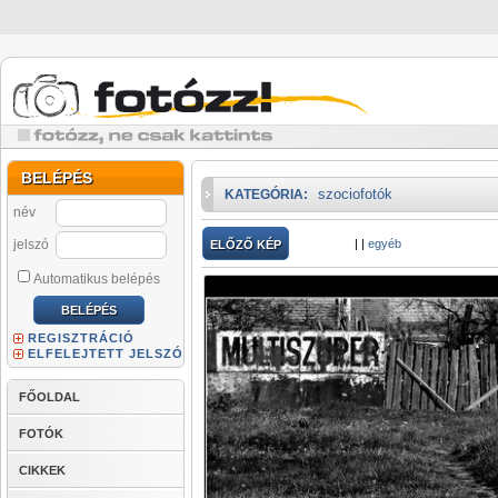
BELÉPÉS
szociofotók
KATEGÓRIA:
név
jelszó
|
|
egyéb
ELŐZŐ KÉP
Automatikus belépés
REGISZTRÁCIÓ
ELFELEJTETT JELSZÓ
FŐOLDAL
FOTÓK
CIKKEK