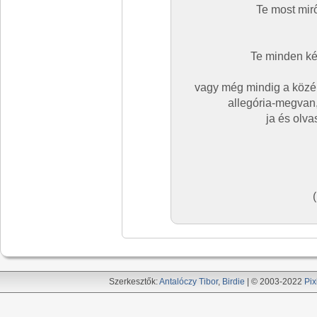
Te most mir
Te minden ké
vagy még mindig a középi
allegória-megvan, 
ja és olva
Szerkesztők:
Antalóczy Tibor
,
Birdie
| © 2003-2022
Pix